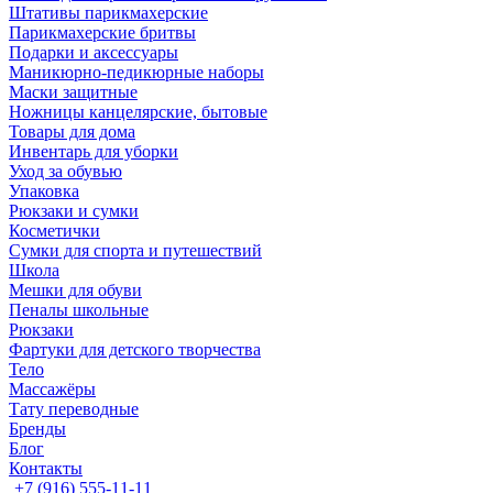
Штативы парикмахерские
Парикмахерские бритвы
Подарки и аксессуары
Маникюрно-педикюрные наборы
Маски защитные
Ножницы канцелярские, бытовые
Товары для дома
Инвентарь для уборки
Уход за обувью
Упаковка
Рюкзаки и сумки
Косметички
Сумки для спорта и путешествий
Школа
Мешки для обуви
Пеналы школьные
Рюкзаки
Фартуки для детского творчества
Тело
Массажёры
Тату переводные
Бренды
Блог
Контакты
+7 (916) 555-11-11