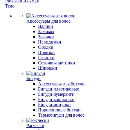
Рюкзаки и сумки
Тело
Аксессуары для волос
Валики
Зажимы
Заколки
Невидимки
Ободки
Повязки
Резинки
Сеточки-паутинки
Шпильки
Бигуди
Аксессуары для бигуди
Бигуди пластиковые
Бигуди-бумеранги
Бигуди-коклюшки
Бигуди-липучки
Поролоновые бигуди
Термобигуди для волос
Расчёски