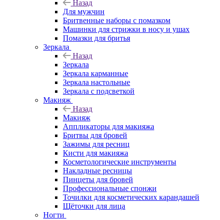
Назад
Для мужчин
Бритвенные наборы с помазком
Машинки для стрижки в носу и ушах
Помазки для бритья
Зеркала
Назад
Зеркала
Зеркала карманные
Зеркала настольные
Зеркала с подсветкой
Макияж
Назад
Макияж
Аппликаторы для макияжа
Бритвы для бровей
Зажимы для ресниц
Кисти для макияжа
Косметологические инструменты
Накладные ресницы
Пинцеты для бровей
Профессиональные спонжи
Точилки для косметических карандашей
Щёточки для лица
Ногти