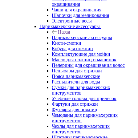
окрашивания
Чаши для окрашивания
Шапочки для мелирования
Электронные весы
Парикмахерские аксессуары
Назад
Парикмахерские аксессуары
Кисти-сметки
Кобура для ножниц
Комплектующие для мойки
Масло для ножниц и машинок
Пелерины для окрашивания волос
Пеньюары для стрижки
Пояса парикмахерские
Распылители для воды
Сумки для парикмахерских
инструментов
Учебные головы для причесок
Фартуки для стрижки
Футляры для ножниц
Чемоданы для парикмахерских
инструментов
Чехлы для парикмахерских
инструментов
Штативы парикмахерские