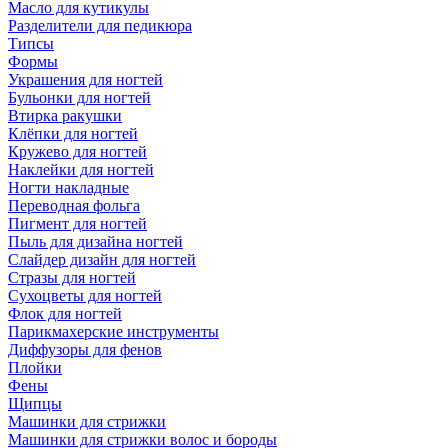
Масло для кутикулы
Разделители для педикюра
Типсы
Формы
Украшения для ногтей
Бульонки для ногтей
Втирка ракушки
Клёпки для ногтей
Кружево для ногтей
Наклейки для ногтей
Ногти накладные
Переводная фольга
Пигмент для ногтей
Пыль для дизайна ногтей
Слайдер дизайн для ногтей
Стразы для ногтей
Сухоцветы для ногтей
Флок для ногтей
Парикмахерские инструменты
Диффузоры для фенов
Плойки
Фены
Щипцы
Машинки для стрижки
Машинки для стрижки волос и бороды