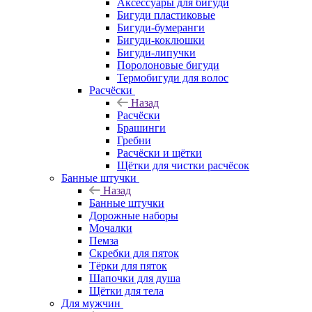
Аксессуары для бигуди
Бигуди пластиковые
Бигуди-бумеранги
Бигуди-коклюшки
Бигуди-липучки
Поролоновые бигуди
Термобигуди для волос
Расчёски
Назад
Расчёски
Брашинги
Гребни
Расчёски и щётки
Щётки для чистки расчёсок
Банные штучки
Назад
Банные штучки
Дорожные наборы
Мочалки
Пемза
Скребки для пяток
Тёрки для пяток
Шапочки для душа
Щётки для тела
Для мужчин