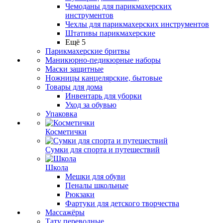
Чемоданы для парикмахерских
инструментов
Чехлы для парикмахерских инструментов
Штативы парикмахерские
Ещё 5
Парикмахерские бритвы
Маникюрно-педикюрные наборы
Маски защитные
Ножницы канцелярские, бытовые
Товары для дома
Инвентарь для уборки
Уход за обувью
Упаковка
Косметички
Сумки для спорта и путешествий
Школа
Мешки для обуви
Пеналы школьные
Рюкзаки
Фартуки для детского творчества
Массажёры
Тату переводные