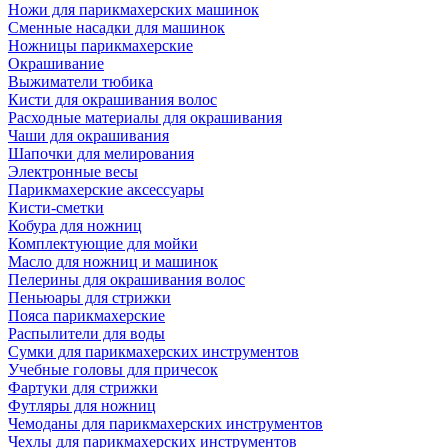
Ножи для парикмахерских машинок
Сменные насадки для машинок
Ножницы парикмахерские
Окрашивание
Выжиматели тюбика
Кисти для окрашивания волос
Расходные материалы для окрашивания
Чаши для окрашивания
Шапочки для мелирования
Электронные весы
Парикмахерские аксессуары
Кисти-сметки
Кобура для ножниц
Комплектующие для мойки
Масло для ножниц и машинок
Пелерины для окрашивания волос
Пеньюары для стрижки
Пояса парикмахерские
Распылители для воды
Сумки для парикмахерских инструментов
Учебные головы для причесок
Фартуки для стрижки
Футляры для ножниц
Чемоданы для парикмахерских инструментов
Чехлы для парикмахерских инструментов