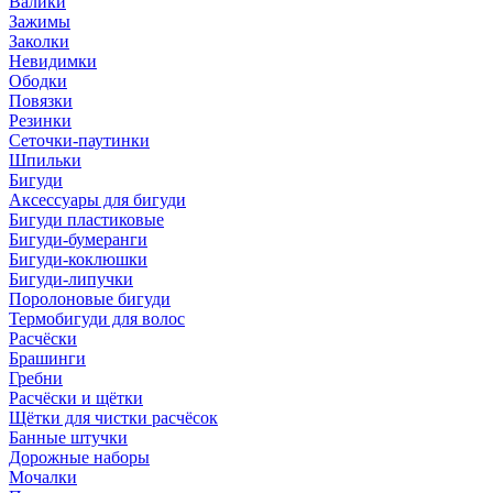
Валики
Зажимы
Заколки
Невидимки
Ободки
Повязки
Резинки
Сеточки-паутинки
Шпильки
Бигуди
Аксессуары для бигуди
Бигуди пластиковые
Бигуди-бумеранги
Бигуди-коклюшки
Бигуди-липучки
Поролоновые бигуди
Термобигуди для волос
Расчёски
Брашинги
Гребни
Расчёски и щётки
Щётки для чистки расчёсок
Банные штучки
Дорожные наборы
Мочалки