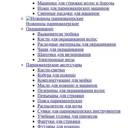
Машинки для стрижки волос и бороды
Ножи для парикмахерских машинок
Сменные насадки для машинок
Ножницы парикмахерские
Окрашивание
Выжиматели тюбика
Кисти для окрашивания волос
Расходные материалы для окрашивания
Чаши для окрашивания
Шапочки для мелирования
Электронные весы
Парикмахерские аксессуары
Кисти-сметки
Кобура для ножниц
Комплектующие для мойки
Масло для ножниц и машинок
Пелерины для окрашивания волос
Пеньюары для стрижки
Пояса парикмахерские
Распылители для воды
Сумки для парикмахерских инструментов
Учебные головы для причесок
Фартуки для стрижки
Футляры для ножниц