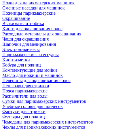
Ножи для парикмахерских машинок
Сменные насадки для машинок
Ножницы парикмахерские
Окрашивание
Выжиматели тюбика
Кисти для окрашивания волос
Расходные материалы для окрашивания
Чаши для окрашивания
Шапочки для мелирования
Электронные весы
Парикмахерские аксессуары
Кисти-сметки
Кобура для ножниц
Комплектующие для мойки
Масло для ножниц и машинок
Пелерины для окрашивания волос
Пеньюары для стрижки
Пояса парикмахерские
Распылители для воды
Сумки для парикмахерских инструментов
Учебные головы для причесок
Фартуки для стрижки
Футляры для ножниц
Чемоданы для парикмахерских инструментов
Чехлы для парикмахерских инструментов