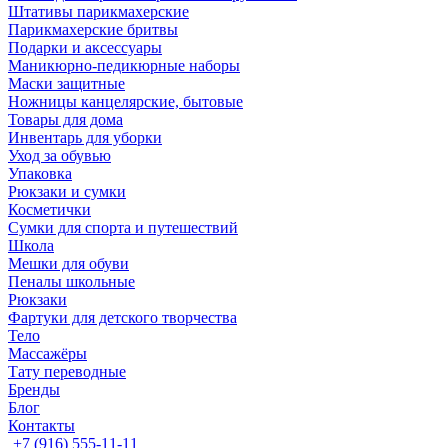
Штативы парикмахерские
Парикмахерские бритвы
Подарки и аксессуары
Маникюрно-педикюрные наборы
Маски защитные
Ножницы канцелярские, бытовые
Товары для дома
Инвентарь для уборки
Уход за обувью
Упаковка
Рюкзаки и сумки
Косметички
Сумки для спорта и путешествий
Школа
Мешки для обуви
Пеналы школьные
Рюкзаки
Фартуки для детского творчества
Тело
Массажёры
Тату переводные
Бренды
Блог
Контакты
+7 (916) 555-11-11