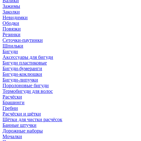
Валики
Зажимы
Заколки
Невидимки
Ободки
Повязки
Резинки
Сеточки-паутинки
Шпильки
Бигуди
Аксессуары для бигуди
Бигуди пластиковые
Бигуди-бумеранги
Бигуди-коклюшки
Бигуди-липучки
Поролоновые бигуди
Термобигуди для волос
Расчёски
Брашинги
Гребни
Расчёски и щётки
Щётки для чистки расчёсок
Банные штучки
Дорожные наборы
Мочалки