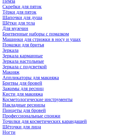
Пемза
Скребки для пяток
Тёрки для пяток
Шапочки для душа
Щётки для тела
Для мужчин
Бритвенные наборы с помазком
Машинки для стрижки в носу и ушах
Помазки для бритья
Зеркала
Зеркала карманные
Зеркала настольные
Зеркала с подсветкой
Макияж
Аппликаторы для макияжа
Бритвы для бровей
Зажимы для ресниц
Кисти для макияжа
Косметологические инструменты
Накладные ресницы
Пинцеты для бровей
Профессиональные спонжи
Точилки для косметических карандашей
Щёточки для лица
Ногти