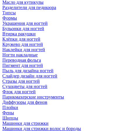
Масло для кутикулы
Разделители для педикюра
Типсы
Формы
Украшения для ногтей
Бульонки для ногтей
Втирка ракушки
Клёпки для ногтей
Кружево для ногтей
Наклейки для ногтей
Ногти накладные
Переводная фольга
Пигмент для ногтей
Пыль для дизайна ногтей
Слайдер дизайн для ногтей
Стразы для ногтей
Сухоцветы для ногтей
Флок для ногтей
Парикмахерские инструменты
Диффузоры для фенов
Плойки
Фены
Щипцы
Машинки для стрижки
Машинки для стрижки волос и бороды