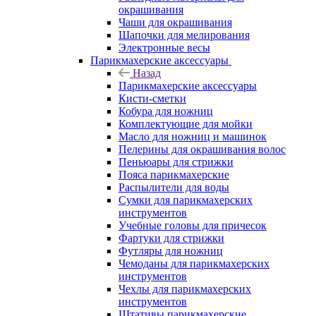
окрашивания
Чаши для окрашивания
Шапочки для мелирования
Электронные весы
Парикмахерские аксессуары
Назад
Парикмахерские аксессуары
Кисти-сметки
Кобура для ножниц
Комплектующие для мойки
Масло для ножниц и машинок
Пелерины для окрашивания волос
Пеньюары для стрижки
Пояса парикмахерские
Распылители для воды
Сумки для парикмахерских
инструментов
Учебные головы для причесок
Фартуки для стрижки
Футляры для ножниц
Чемоданы для парикмахерских
инструментов
Чехлы для парикмахерских
инструментов
Штативы парикмахерские