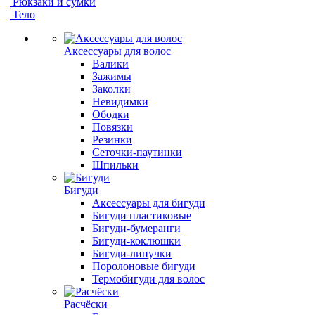
Рюкзаки и сумки
Тело
Аксессуары для волос
Валики
Зажимы
Заколки
Невидимки
Ободки
Повязки
Резинки
Сеточки-паутинки
Шпильки
Бигуди
Аксессуары для бигуди
Бигуди пластиковые
Бигуди-бумеранги
Бигуди-коклюшки
Бигуди-липучки
Поролоновые бигуди
Термобигуди для волос
Расчёски