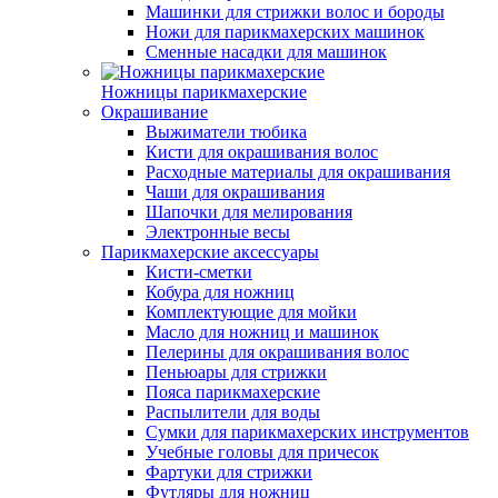
Машинки для стрижки волос и бороды
Ножи для парикмахерских машинок
Сменные насадки для машинок
Ножницы парикмахерские
Окрашивание
Выжиматели тюбика
Кисти для окрашивания волос
Расходные материалы для окрашивания
Чаши для окрашивания
Шапочки для мелирования
Электронные весы
Парикмахерские аксессуары
Кисти-сметки
Кобура для ножниц
Комплектующие для мойки
Масло для ножниц и машинок
Пелерины для окрашивания волос
Пеньюары для стрижки
Пояса парикмахерские
Распылители для воды
Сумки для парикмахерских инструментов
Учебные головы для причесок
Фартуки для стрижки
Футляры для ножниц