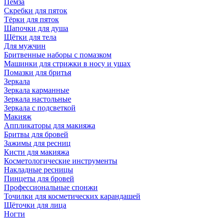
Пемза
Скребки для пяток
Тёрки для пяток
Шапочки для душа
Щётки для тела
Для мужчин
Бритвенные наборы с помазком
Машинки для стрижки в носу и ушах
Помазки для бритья
Зеркала
Зеркала карманные
Зеркала настольные
Зеркала с подсветкой
Макияж
Аппликаторы для макияжа
Бритвы для бровей
Зажимы для ресниц
Кисти для макияжа
Косметологические инструменты
Накладные ресницы
Пинцеты для бровей
Профессиональные спонжи
Точилки для косметических карандашей
Щёточки для лица
Ногти