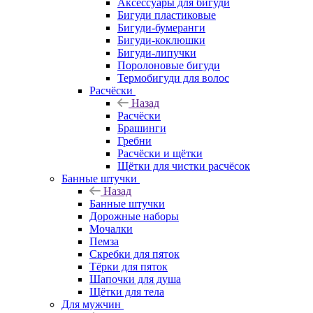
Аксессуары для бигуди
Бигуди пластиковые
Бигуди-бумеранги
Бигуди-коклюшки
Бигуди-липучки
Поролоновые бигуди
Термобигуди для волос
Расчёски
Назад
Расчёски
Брашинги
Гребни
Расчёски и щётки
Щётки для чистки расчёсок
Банные штучки
Назад
Банные штучки
Дорожные наборы
Мочалки
Пемза
Скребки для пяток
Тёрки для пяток
Шапочки для душа
Щётки для тела
Для мужчин