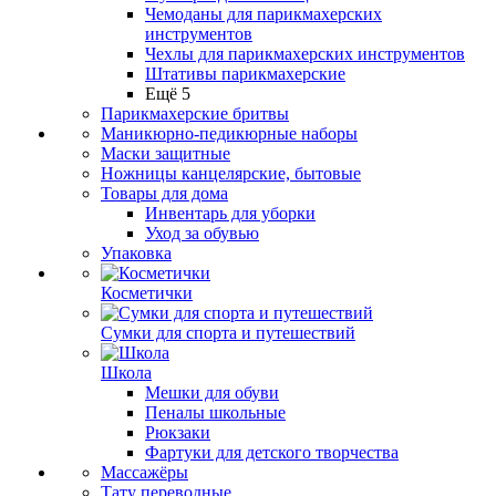
Чемоданы для парикмахерских
инструментов
Чехлы для парикмахерских инструментов
Штативы парикмахерские
Ещё 5
Парикмахерские бритвы
Маникюрно-педикюрные наборы
Маски защитные
Ножницы канцелярские, бытовые
Товары для дома
Инвентарь для уборки
Уход за обувью
Упаковка
Косметички
Сумки для спорта и путешествий
Школа
Мешки для обуви
Пеналы школьные
Рюкзаки
Фартуки для детского творчества
Массажёры
Тату переводные