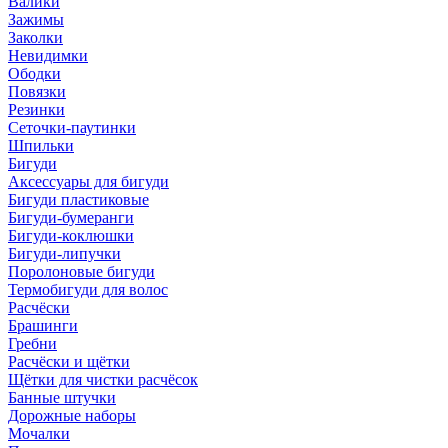
Валики
Зажимы
Заколки
Невидимки
Ободки
Повязки
Резинки
Сеточки-паутинки
Шпильки
Бигуди
Аксессуары для бигуди
Бигуди пластиковые
Бигуди-бумеранги
Бигуди-коклюшки
Бигуди-липучки
Поролоновые бигуди
Термобигуди для волос
Расчёски
Брашинги
Гребни
Расчёски и щётки
Щётки для чистки расчёсок
Банные штучки
Дорожные наборы
Мочалки