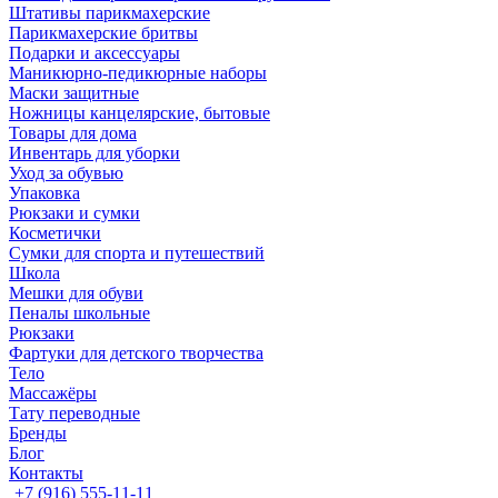
Штативы парикмахерские
Парикмахерские бритвы
Подарки и аксессуары
Маникюрно-педикюрные наборы
Маски защитные
Ножницы канцелярские, бытовые
Товары для дома
Инвентарь для уборки
Уход за обувью
Упаковка
Рюкзаки и сумки
Косметички
Сумки для спорта и путешествий
Школа
Мешки для обуви
Пеналы школьные
Рюкзаки
Фартуки для детского творчества
Тело
Массажёры
Тату переводные
Бренды
Блог
Контакты
+7 (916) 555-11-11