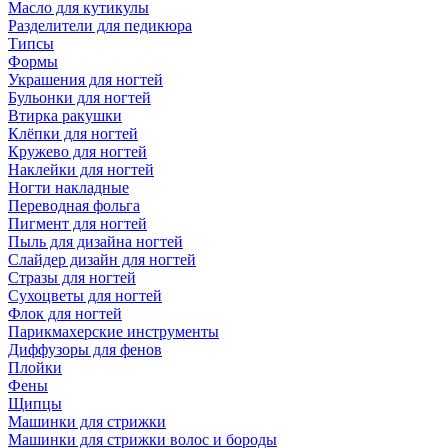
Масло для кутикулы
Разделители для педикюра
Типсы
Формы
Украшения для ногтей
Бульонки для ногтей
Втирка ракушки
Клёпки для ногтей
Кружево для ногтей
Наклейки для ногтей
Ногти накладные
Переводная фольга
Пигмент для ногтей
Пыль для дизайна ногтей
Слайдер дизайн для ногтей
Стразы для ногтей
Сухоцветы для ногтей
Флок для ногтей
Парикмахерские инструменты
Диффузоры для фенов
Плойки
Фены
Щипцы
Машинки для стрижки
Машинки для стрижки волос и бороды