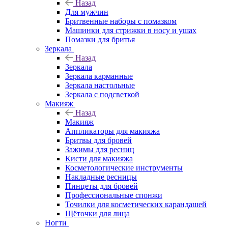
Назад
Для мужчин
Бритвенные наборы с помазком
Машинки для стрижки в носу и ушах
Помазки для бритья
Зеркала
Назад
Зеркала
Зеркала карманные
Зеркала настольные
Зеркала с подсветкой
Макияж
Назад
Макияж
Аппликаторы для макияжа
Бритвы для бровей
Зажимы для ресниц
Кисти для макияжа
Косметологические инструменты
Накладные ресницы
Пинцеты для бровей
Профессиональные спонжи
Точилки для косметических карандашей
Щёточки для лица
Ногти