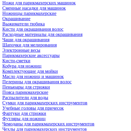
Ножи для парикмахерских машинок
Сменные насадки для машинок
Ножницы парикмахерские
Окрашивание
Выжиматели тюбика
Кисти для окрашивания волос
Расходные материалы для окрашивания
Чаши для окрашивания
Шапочки для мелирования
Электронные весы
Парикмахерские аксессуары
Кисти-сметки
Кобура для ножниц
Комплектующие для мойки
Масло для ножниц и машинок
Пелерины для окрашивания волос
Пеньюары для стрижки
Пояса парикмахерские
Распылители для воды
Сумки для парикмахерских инструментов
Учебные головы для причесок
Фартуки для стрижки
Футляры для ножниц
Чемоданы для парикмахерских инструментов
Чехлы для парикмахерских инструментов