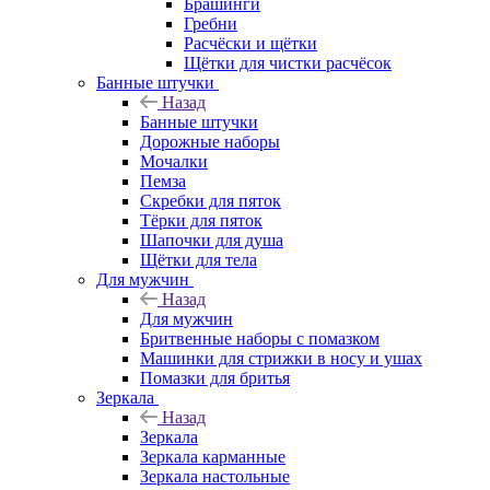
Брашинги
Гребни
Расчёски и щётки
Щётки для чистки расчёсок
Банные штучки
Назад
Банные штучки
Дорожные наборы
Мочалки
Пемза
Скребки для пяток
Тёрки для пяток
Шапочки для душа
Щётки для тела
Для мужчин
Назад
Для мужчин
Бритвенные наборы с помазком
Машинки для стрижки в носу и ушах
Помазки для бритья
Зеркала
Назад
Зеркала
Зеркала карманные
Зеркала настольные