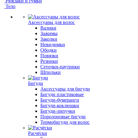
Рюкзаки и сумки
Тело
Аксессуары для волос
Валики
Зажимы
Заколки
Невидимки
Ободки
Повязки
Резинки
Сеточки-паутинки
Шпильки
Бигуди
Аксессуары для бигуди
Бигуди пластиковые
Бигуди-бумеранги
Бигуди-коклюшки
Бигуди-липучки
Поролоновые бигуди
Термобигуди для волос
Расчёски