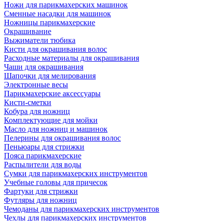
Ножи для парикмахерских машинок
Сменные насадки для машинок
Ножницы парикмахерские
Окрашивание
Выжиматели тюбика
Кисти для окрашивания волос
Расходные материалы для окрашивания
Чаши для окрашивания
Шапочки для мелирования
Электронные весы
Парикмахерские аксессуары
Кисти-сметки
Кобура для ножниц
Комплектующие для мойки
Масло для ножниц и машинок
Пелерины для окрашивания волос
Пеньюары для стрижки
Пояса парикмахерские
Распылители для воды
Сумки для парикмахерских инструментов
Учебные головы для причесок
Фартуки для стрижки
Футляры для ножниц
Чемоданы для парикмахерских инструментов
Чехлы для парикмахерских инструментов