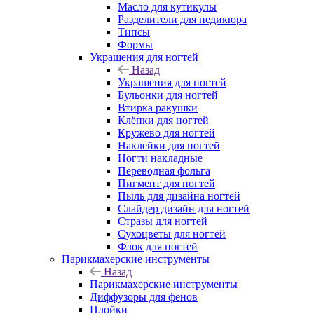
Масло для кутикулы
Разделители для педикюра
Типсы
Формы
Украшения для ногтей
Назад
Украшения для ногтей
Бульонки для ногтей
Втирка ракушки
Клёпки для ногтей
Кружево для ногтей
Наклейки для ногтей
Ногти накладные
Переводная фольга
Пигмент для ногтей
Пыль для дизайна ногтей
Слайдер дизайн для ногтей
Стразы для ногтей
Сухоцветы для ногтей
Флок для ногтей
Парикмахерские инструменты
Назад
Парикмахерские инструменты
Диффузоры для фенов
Плойки