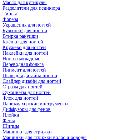
Масло для кутикулы
Разделители для педикюра
Типсы
Формы
Украшения для ногтей
Бульонки для ногтей
Втирка ракушки
Клёпки для ногтей
Кружево для ногтей
Наклейки для ногтей
Ногти накладные
Переводная фольга
Пигмент для ногтей
Пыль для дизайна ногтей
Слайдер дизайн для ногтей
Стразы для ногтей
Сухоцветы для ногтей
Флок для ногтей
Парикмахерские инструменты
Диффузоры для фенов
Плойки
Фены
Щипцы
Машинки для стрижки
Машинки для стрижки волос и бороды