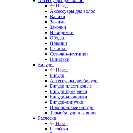
Аксессуары для волос
Назад
Аксессуары для волос
Валики
Зажимы
Заколки
Невидимки
Ободки
Повязки
Резинки
Сеточки-паутинки
Шпильки
Бигуди
Назад
Бигуди
Аксессуары для бигуди
Бигуди пластиковые
Бигуди-бумеранги
Бигуди-коклюшки
Бигуди-липучки
Поролоновые бигуди
Термобигуди для волос
Расчёски
Назад
Расчёски