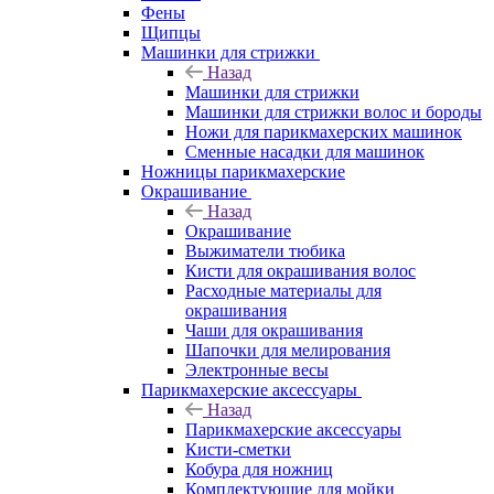
Фены
Щипцы
Машинки для стрижки
Назад
Машинки для стрижки
Машинки для стрижки волос и бороды
Ножи для парикмахерских машинок
Сменные насадки для машинок
Ножницы парикмахерские
Окрашивание
Назад
Окрашивание
Выжиматели тюбика
Кисти для окрашивания волос
Расходные материалы для
окрашивания
Чаши для окрашивания
Шапочки для мелирования
Электронные весы
Парикмахерские аксессуары
Назад
Парикмахерские аксессуары
Кисти-сметки
Кобура для ножниц
Комплектующие для мойки