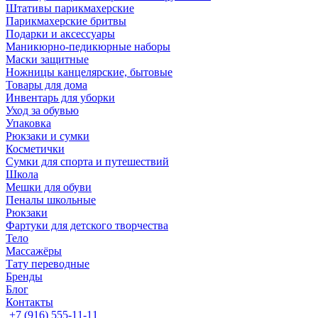
Штативы парикмахерские
Парикмахерские бритвы
Подарки и аксессуары
Маникюрно-педикюрные наборы
Маски защитные
Ножницы канцелярские, бытовые
Товары для дома
Инвентарь для уборки
Уход за обувью
Упаковка
Рюкзаки и сумки
Косметички
Сумки для спорта и путешествий
Школа
Мешки для обуви
Пеналы школьные
Рюкзаки
Фартуки для детского творчества
Тело
Массажёры
Тату переводные
Бренды
Блог
Контакты
+7 (916) 555-11-11