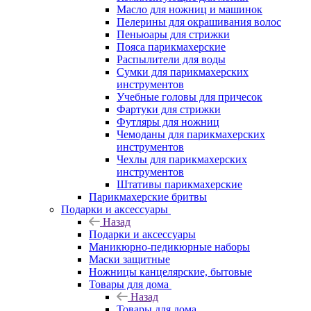
Масло для ножниц и машинок
Пелерины для окрашивания волос
Пеньюары для стрижки
Пояса парикмахерские
Распылители для воды
Сумки для парикмахерских
инструментов
Учебные головы для причесок
Фартуки для стрижки
Футляры для ножниц
Чемоданы для парикмахерских
инструментов
Чехлы для парикмахерских
инструментов
Штативы парикмахерские
Парикмахерские бритвы
Подарки и аксессуары
Назад
Подарки и аксессуары
Маникюрно-педикюрные наборы
Маски защитные
Ножницы канцелярские, бытовые
Товары для дома
Назад
Товары для дома