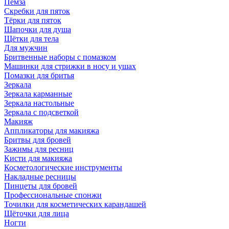
Пемза
Скребки для пяток
Тёрки для пяток
Шапочки для душа
Щётки для тела
Для мужчин
Бритвенные наборы с помазком
Машинки для стрижки в носу и ушах
Помазки для бритья
Зеркала
Зеркала карманные
Зеркала настольные
Зеркала с подсветкой
Макияж
Аппликаторы для макияжа
Бритвы для бровей
Зажимы для ресниц
Кисти для макияжа
Косметологические инструменты
Накладные ресницы
Пинцеты для бровей
Профессиональные спонжи
Точилки для косметических карандашей
Щёточки для лица
Ногти