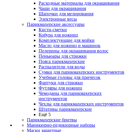
Расходные материалы для окрашивания
Чаши для окрашивания
Шапочки для мелирования
Электронные весы
Парикмахерские аксессуары
Кисти-сметки
Кобура для ножниц
Комплектующие для мойки
Масло для ножниц и машинок
Пелерины для окрашивания волос
Пеньюары для стрижки
Пояса парикмахерские
Распылители для воды
Сумки для парикмахерских инструментов
Учебные головы для причесок
Фартуки для стрижки
Футляры для ножниц
Чемоданы для парикмахерских
инструментов
Чехлы для парикмахерских инструментов
Штативы парикмахерские
Ещё 5
Парикмахерские бритвы
Маникюрно-педикюрные наборы
Маски защитные