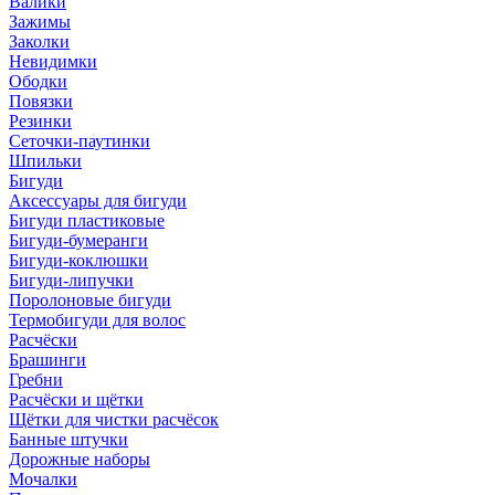
Валики
Зажимы
Заколки
Невидимки
Ободки
Повязки
Резинки
Сеточки-паутинки
Шпильки
Бигуди
Аксессуары для бигуди
Бигуди пластиковые
Бигуди-бумеранги
Бигуди-коклюшки
Бигуди-липучки
Поролоновые бигуди
Термобигуди для волос
Расчёски
Брашинги
Гребни
Расчёски и щётки
Щётки для чистки расчёсок
Банные штучки
Дорожные наборы
Мочалки