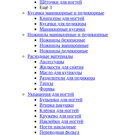
Щёточки для ногтей
Ещё 3
Кусачки маникюрные и педикюрные
Книпсеры для ногтей
Кусачки для педикюра
Маникюрные кусачки
Ножницы маникюрные и педикюрные
Ножницы безопасные
Ножницы маникюрные
Ножницы педикюрные
Расходные материалы
Аксессуары
Жидкости для снятия
Масло для кутикулы
Разделители для педикюра
Типсы
Формы
Украшения для ногтей
Бульонки для ногтей
Втирка ракушки
Клёпки для ногтей
Кружево для ногтей
Наклейки для ногтей
Ногти накладные
Переводная фольга