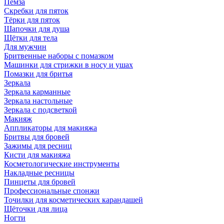
Пемза
Скребки для пяток
Тёрки для пяток
Шапочки для душа
Щётки для тела
Для мужчин
Бритвенные наборы с помазком
Машинки для стрижки в носу и ушах
Помазки для бритья
Зеркала
Зеркала карманные
Зеркала настольные
Зеркала с подсветкой
Макияж
Аппликаторы для макияжа
Бритвы для бровей
Зажимы для ресниц
Кисти для макияжа
Косметологические инструменты
Накладные ресницы
Пинцеты для бровей
Профессиональные спонжи
Точилки для косметических карандашей
Щёточки для лица
Ногти