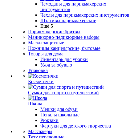
Чемоданы для парикмахерских
инструментов
Чехлы для парикмахерских инструментов
Штативы парикмахерские
Ещё 5
Парикмахерские бритвы
Маникюрно-педикюрные наборы
Маски защитные
Ножницы канцелярские, бытовые
Товары для дома
Инвентарь для уборки
Уход за обувью
Упаковка
Косметички
Сумки для спорта и путешествий
Школа
Мешки для обуви
Пеналы школьные
Рюкзаки
Фартуки для детского творчества
Массажёры
Тату переводные