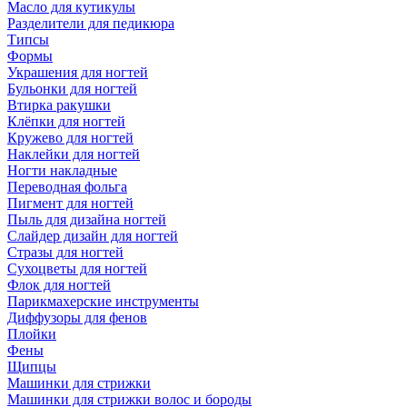
Масло для кутикулы
Разделители для педикюра
Типсы
Формы
Украшения для ногтей
Бульонки для ногтей
Втирка ракушки
Клёпки для ногтей
Кружево для ногтей
Наклейки для ногтей
Ногти накладные
Переводная фольга
Пигмент для ногтей
Пыль для дизайна ногтей
Слайдер дизайн для ногтей
Стразы для ногтей
Сухоцветы для ногтей
Флок для ногтей
Парикмахерские инструменты
Диффузоры для фенов
Плойки
Фены
Щипцы
Машинки для стрижки
Машинки для стрижки волос и бороды