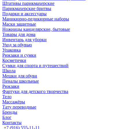
Штативы парикмахерские
Парикмахерские бритвы
Подарки и аксессуары
Маникюрно-педикюрные наборы
Маски защитные
Ножницы канцелярские, бытовые
Товары для дома
Инвентарь для уборки
Уход за обувью
Упаковка
Рюкзаки и сумки
Косметички
Сумки для спорта и путешествий
Школа
Мешки для обуви
Пеналы школьные
Рюкзаки
Фартуки для детского творчества
Тело
Массажёры
Тату переводные
Бренды
Блог
Контакты
+7 (916) 555-11-11