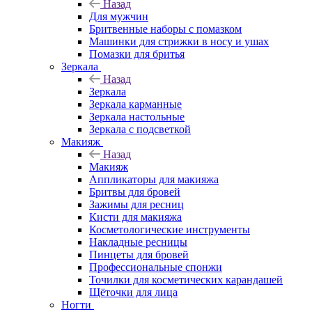
Назад
Для мужчин
Бритвенные наборы с помазком
Машинки для стрижки в носу и ушах
Помазки для бритья
Зеркала
Назад
Зеркала
Зеркала карманные
Зеркала настольные
Зеркала с подсветкой
Макияж
Назад
Макияж
Аппликаторы для макияжа
Бритвы для бровей
Зажимы для ресниц
Кисти для макияжа
Косметологические инструменты
Накладные ресницы
Пинцеты для бровей
Профессиональные спонжи
Точилки для косметических карандашей
Щёточки для лица
Ногти