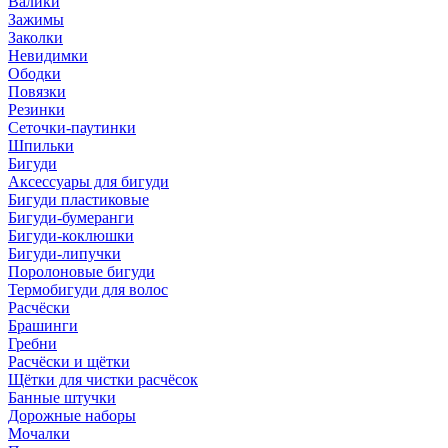
Валики
Зажимы
Заколки
Невидимки
Ободки
Повязки
Резинки
Сеточки-паутинки
Шпильки
Бигуди
Аксессуары для бигуди
Бигуди пластиковые
Бигуди-бумеранги
Бигуди-коклюшки
Бигуди-липучки
Поролоновые бигуди
Термобигуди для волос
Расчёски
Брашинги
Гребни
Расчёски и щётки
Щётки для чистки расчёсок
Банные штучки
Дорожные наборы
Мочалки