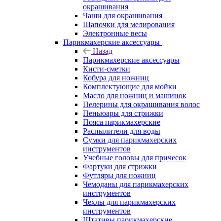
окрашивания
Чаши для окрашивания
Шапочки для мелирования
Электронные весы
Парикмахерские аксессуары
Назад
Парикмахерские аксессуары
Кисти-сметки
Кобура для ножниц
Комплектующие для мойки
Масло для ножниц и машинок
Пелерины для окрашивания волос
Пеньюары для стрижки
Пояса парикмахерские
Распылители для воды
Сумки для парикмахерских
инструментов
Учебные головы для причесок
Фартуки для стрижки
Футляры для ножниц
Чемоданы для парикмахерских
инструментов
Чехлы для парикмахерских
инструментов
Штативы парикмахерские