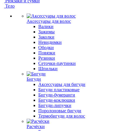
Рюкзаки и сумки
Тело
Аксессуары для волос
Валики
Зажимы
Заколки
Невидимки
Ободки
Повязки
Резинки
Сеточки-паутинки
Шпильки
Бигуди
Аксессуары для бигуди
Бигуди пластиковые
Бигуди-бумеранги
Бигуди-коклюшки
Бигуди-липучки
Поролоновые бигуди
Термобигуди для волос
Расчёски