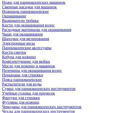
Ножи для парикмахерских машинок
Сменные насадки для машинок
Ножницы парикмахерские
Окрашивание
Выжиматели тюбика
Кисти для окрашивания волос
Расходные материалы для окрашивания
Чаши для окрашивания
Шапочки для мелирования
Электронные весы
Парикмахерские аксессуары
Кисти-сметки
Кобура для ножниц
Комплектующие для мойки
Масло для ножниц и машинок
Пелерины для окрашивания волос
Пеньюары для стрижки
Пояса парикмахерские
Распылители для воды
Сумки для парикмахерских инструментов
Учебные головы для причесок
Фартуки для стрижки
Футляры для ножниц
Чемоданы для парикмахерских инструментов
Чехлы для парикмахерских инструментов