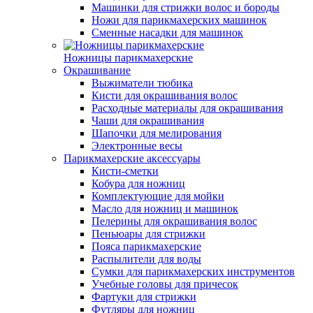
Машинки для стрижки волос и бороды
Ножи для парикмахерских машинок
Сменные насадки для машинок
Ножницы парикмахерские
Окрашивание
Выжиматели тюбика
Кисти для окрашивания волос
Расходные материалы для окрашивания
Чаши для окрашивания
Шапочки для мелирования
Электронные весы
Парикмахерские аксессуары
Кисти-сметки
Кобура для ножниц
Комплектующие для мойки
Масло для ножниц и машинок
Пелерины для окрашивания волос
Пеньюары для стрижки
Пояса парикмахерские
Распылители для воды
Сумки для парикмахерских инструментов
Учебные головы для причесок
Фартуки для стрижки
Футляры для ножниц