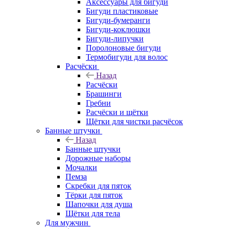
Аксессуары для бигуди
Бигуди пластиковые
Бигуди-бумеранги
Бигуди-коклюшки
Бигуди-липучки
Поролоновые бигуди
Термобигуди для волос
Расчёски
Назад
Расчёски
Брашинги
Гребни
Расчёски и щётки
Щётки для чистки расчёсок
Банные штучки
Назад
Банные штучки
Дорожные наборы
Мочалки
Пемза
Скребки для пяток
Тёрки для пяток
Шапочки для душа
Щётки для тела
Для мужчин