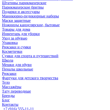
Штативы парикмахерские
Парикмахерские бритвы
Подарки и аксессуары
Маникюрно-педикюрные наборы
Маски защитные
Ножницы канцелярские, бытовые
Товары для дома
Инвентарь для уборки
Уход за обувью
Упаковка
Рюкзаки и сумки
Косметички
Сумки для спорта и путешествий
Школа
Мешки для обуви
Пеналы школьные
Рюкзаки
Фартуки для детского творчества
Тело
Массажёры
Тату переводные
Бренды
Блог
Контакты
+7 (916) 555-11-11