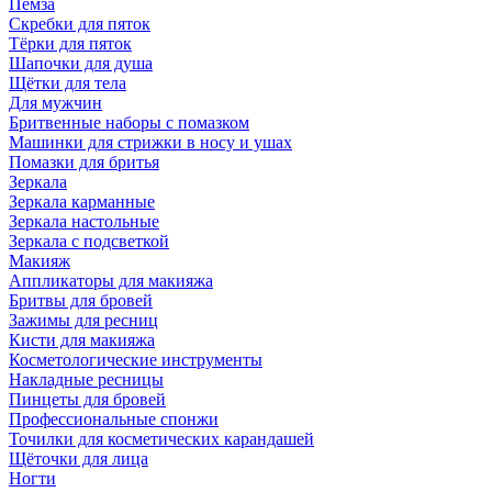
Пемза
Скребки для пяток
Тёрки для пяток
Шапочки для душа
Щётки для тела
Для мужчин
Бритвенные наборы с помазком
Машинки для стрижки в носу и ушах
Помазки для бритья
Зеркала
Зеркала карманные
Зеркала настольные
Зеркала с подсветкой
Макияж
Аппликаторы для макияжа
Бритвы для бровей
Зажимы для ресниц
Кисти для макияжа
Косметологические инструменты
Накладные ресницы
Пинцеты для бровей
Профессиональные спонжи
Точилки для косметических карандашей
Щёточки для лица
Ногти