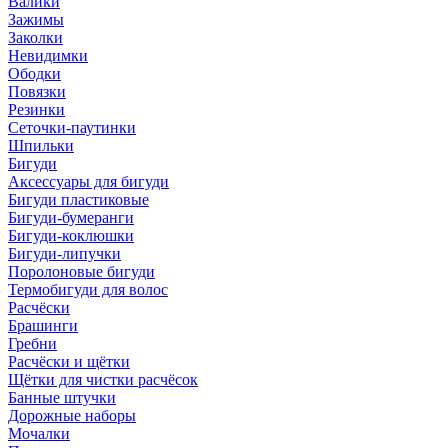
Валики
Зажимы
Заколки
Невидимки
Ободки
Повязки
Резинки
Сеточки-паутинки
Шпильки
Бигуди
Аксессуары для бигуди
Бигуди пластиковые
Бигуди-бумеранги
Бигуди-коклюшки
Бигуди-липучки
Поролоновые бигуди
Термобигуди для волос
Расчёски
Брашинги
Гребни
Расчёски и щётки
Щётки для чистки расчёсок
Банные штучки
Дорожные наборы
Мочалки