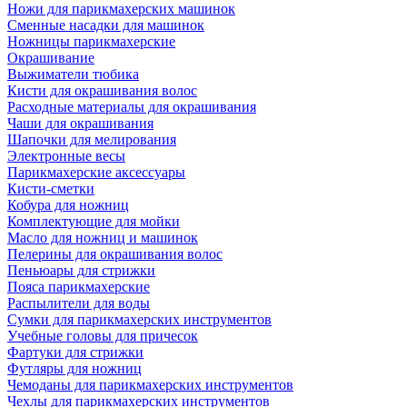
Ножи для парикмахерских машинок
Сменные насадки для машинок
Ножницы парикмахерские
Окрашивание
Выжиматели тюбика
Кисти для окрашивания волос
Расходные материалы для окрашивания
Чаши для окрашивания
Шапочки для мелирования
Электронные весы
Парикмахерские аксессуары
Кисти-сметки
Кобура для ножниц
Комплектующие для мойки
Масло для ножниц и машинок
Пелерины для окрашивания волос
Пеньюары для стрижки
Пояса парикмахерские
Распылители для воды
Сумки для парикмахерских инструментов
Учебные головы для причесок
Фартуки для стрижки
Футляры для ножниц
Чемоданы для парикмахерских инструментов
Чехлы для парикмахерских инструментов