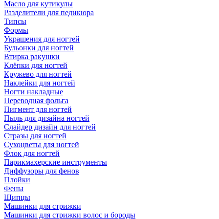
Масло для кутикулы
Разделители для педикюра
Типсы
Формы
Украшения для ногтей
Бульонки для ногтей
Втирка ракушки
Клёпки для ногтей
Кружево для ногтей
Наклейки для ногтей
Ногти накладные
Переводная фольга
Пигмент для ногтей
Пыль для дизайна ногтей
Слайдер дизайн для ногтей
Стразы для ногтей
Сухоцветы для ногтей
Флок для ногтей
Парикмахерские инструменты
Диффузоры для фенов
Плойки
Фены
Щипцы
Машинки для стрижки
Машинки для стрижки волос и бороды