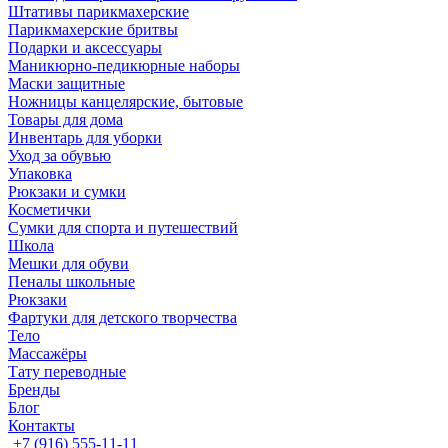
Штативы парикмахерские
Парикмахерские бритвы
Подарки и аксессуары
Маникюрно-педикюрные наборы
Маски защитные
Ножницы канцелярские, бытовые
Товары для дома
Инвентарь для уборки
Уход за обувью
Упаковка
Рюкзаки и сумки
Косметички
Сумки для спорта и путешествий
Школа
Мешки для обуви
Пеналы школьные
Рюкзаки
Фартуки для детского творчества
Тело
Массажёры
Тату переводные
Бренды
Блог
Контакты
+7 (916) 555-11-11