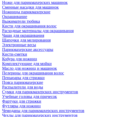
Ножи для парикмахерских машинок
Сменные насадки для машинок
Ножницы парикмахерские
Окрашивание
Выжиматели тюбика
Кисти для окрашивания волос
Расходные материалы для окрашивания
Чаши для окрашивания
Шапочки для мелирования
Электронные весы
Парикмахерские аксессуары
Кисти-сметки
Кобура для ножниц
Комплектующие для мойки
Масло для ножниц и машинок
Пелерины для окрашивания волос
Пеньюары для стрижки
Пояса парикмахерские
Распылители для воды
Сумки для парикмахерских инструментов
Учебные головы для причесок
Фартуки для стрижки
Футляры для ножниц
Чемоданы для парикмахерских инструментов
Чехлы для парикмахерских инструментов