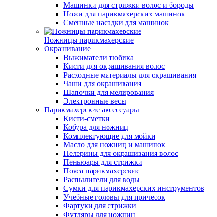
Машинки для стрижки волос и бороды
Ножи для парикмахерских машинок
Сменные насадки для машинок
Ножницы парикмахерские
Окрашивание
Выжиматели тюбика
Кисти для окрашивания волос
Расходные материалы для окрашивания
Чаши для окрашивания
Шапочки для мелирования
Электронные весы
Парикмахерские аксессуары
Кисти-сметки
Кобура для ножниц
Комплектующие для мойки
Масло для ножниц и машинок
Пелерины для окрашивания волос
Пеньюары для стрижки
Пояса парикмахерские
Распылители для воды
Сумки для парикмахерских инструментов
Учебные головы для причесок
Фартуки для стрижки
Футляры для ножниц