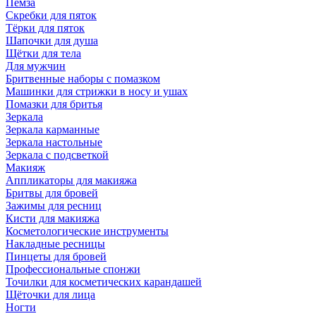
Пемза
Скребки для пяток
Тёрки для пяток
Шапочки для душа
Щётки для тела
Для мужчин
Бритвенные наборы с помазком
Машинки для стрижки в носу и ушах
Помазки для бритья
Зеркала
Зеркала карманные
Зеркала настольные
Зеркала с подсветкой
Макияж
Аппликаторы для макияжа
Бритвы для бровей
Зажимы для ресниц
Кисти для макияжа
Косметологические инструменты
Накладные ресницы
Пинцеты для бровей
Профессиональные спонжи
Точилки для косметических карандашей
Щёточки для лица
Ногти