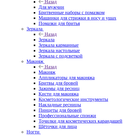
Назад
Для мужчин
Бритвенные наборы с помазком
Машинки для стрижки в носу и ушах
Помазки для бритья
Зеркала
Назад
Зеркала
Зеркала карманные
Зеркала настольные
Зеркала с подсветкой
Макияж
Назад
Макияж
Аппликаторы для макияжа
Бритвы для бровей
Зажимы для ресниц
Кисти для макияжа
Косметологические инструменты
Накладные ресницы
Пинцеты для бровей
Профессиональные спонжи
Точилки для косметических карандашей
Щёточки для лица
Ногти