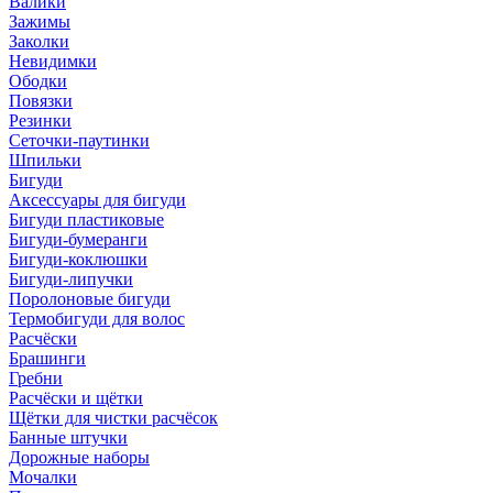
Валики
Зажимы
Заколки
Невидимки
Ободки
Повязки
Резинки
Сеточки-паутинки
Шпильки
Бигуди
Аксессуары для бигуди
Бигуди пластиковые
Бигуди-бумеранги
Бигуди-коклюшки
Бигуди-липучки
Поролоновые бигуди
Термобигуди для волос
Расчёски
Брашинги
Гребни
Расчёски и щётки
Щётки для чистки расчёсок
Банные штучки
Дорожные наборы
Мочалки