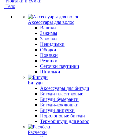
Рюкзаки и сумки
Тело
Аксессуары для волос
Валики
Зажимы
Заколки
Невидимки
Ободки
Повязки
Резинки
Сеточки-паутинки
Шпильки
Бигуди
Аксессуары для бигуди
Бигуди пластиковые
Бигуди-бумеранги
Бигуди-коклюшки
Бигуди-липучки
Поролоновые бигуди
Термобигуди для волос
Расчёски