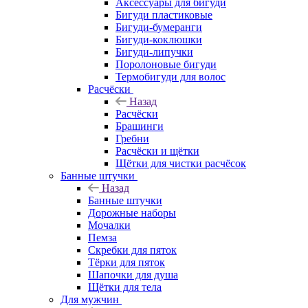
Аксессуары для бигуди
Бигуди пластиковые
Бигуди-бумеранги
Бигуди-коклюшки
Бигуди-липучки
Поролоновые бигуди
Термобигуди для волос
Расчёски
Назад
Расчёски
Брашинги
Гребни
Расчёски и щётки
Щётки для чистки расчёсок
Банные штучки
Назад
Банные штучки
Дорожные наборы
Мочалки
Пемза
Скребки для пяток
Тёрки для пяток
Шапочки для душа
Щётки для тела
Для мужчин