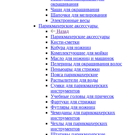
окрашивания
Чаши для окрашивания
Шапочки для мелирования
Электронные весы
Парикмахерские аксессуары
Назад
Парикмахерские аксессуары
Кисти-сметки
Кобура для ножниц
Комплектующие для мойки
Масло для ножниц и машинок
Пелерины для окрашивания волос
Пеньюары для стрижки
Пояса парикмахерские
Распылители для воды
Сумки для парикмахерских
инструментов
Учебные головы для причесок
Фартуки для стрижки
Футляры для ножниц
Чемоданы для парикмахерских
инструментов
Чехлы для парикмахерских
инструментов
Штативы парикмахерские