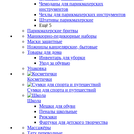
Чемоданы для парикмахерских
инструментов
Чехлы для парикмахерских инструментов
Штативы парикмахерские
Ещё 5
Парикмахерские бритвы
Маникюрно-педикюрные наборы
Маски защитные
Ножницы канцелярские, бытовые
Товары для дома
Инвентарь для уборки
Уход за обувью
Упаковка
Косметички
Сумки для спорта и путешествий
Школа
Мешки для обуви
Пеналы школьные
Рюкзаки
Фартуки для детского творчества
Массажёры
Тату переводные