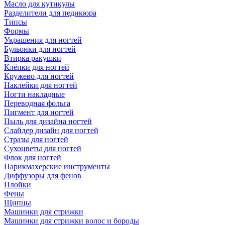
Масло для кутикулы
Разделители для педикюра
Типсы
Формы
Украшения для ногтей
Бульонки для ногтей
Втирка ракушки
Клёпки для ногтей
Кружево для ногтей
Наклейки для ногтей
Ногти накладные
Переводная фольга
Пигмент для ногтей
Пыль для дизайна ногтей
Слайдер дизайн для ногтей
Стразы для ногтей
Сухоцветы для ногтей
Флок для ногтей
Парикмахерские инструменты
Диффузоры для фенов
Плойки
Фены
Щипцы
Машинки для стрижки
Машинки для стрижки волос и бороды