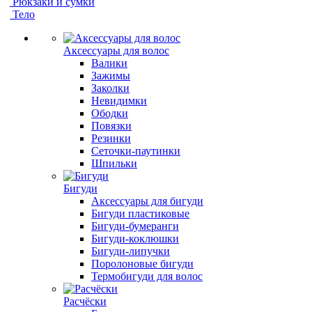
Рюкзаки и сумки
Тело
Аксессуары для волос
Валики
Зажимы
Заколки
Невидимки
Ободки
Повязки
Резинки
Сеточки-паутинки
Шпильки
Бигуди
Аксессуары для бигуди
Бигуди пластиковые
Бигуди-бумеранги
Бигуди-коклюшки
Бигуди-липучки
Поролоновые бигуди
Термобигуди для волос
Расчёски