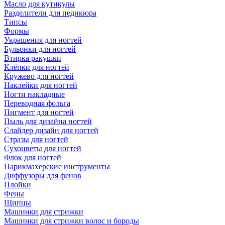
Масло для кутикулы
Разделители для педикюра
Типсы
Формы
Украшения для ногтей
Бульонки для ногтей
Втирка ракушки
Клёпки для ногтей
Кружево для ногтей
Наклейки для ногтей
Ногти накладные
Переводная фольга
Пигмент для ногтей
Пыль для дизайна ногтей
Слайдер дизайн для ногтей
Стразы для ногтей
Сухоцветы для ногтей
Флок для ногтей
Парикмахерские инструменты
Диффузоры для фенов
Плойки
Фены
Щипцы
Машинки для стрижки
Машинки для стрижки волос и бороды