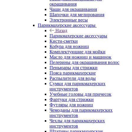
окрашивания
Чаши для окрашивания
Шапочки для мелирования
Электронные весы
Парикмахерские аксессуары
Назад
Парикмахерские аксессуары
Кисти-сметки
Кобура для ножниц
Комплектующие для мойки
Масло для ножниц и машинок
Пелерины для окрашивания волос
Пеньюары для стрижки
Пояса парикмахерские
Распылители для воды
Сумки для парикмахерских
инструментов
Учебные головы для причесок
Фартуки для стрижки
Футляры для ножниц
Чемоданы для парикмахерских
инструментов
Чехлы для парикмахерских
инструментов
Штативы парикмахерские