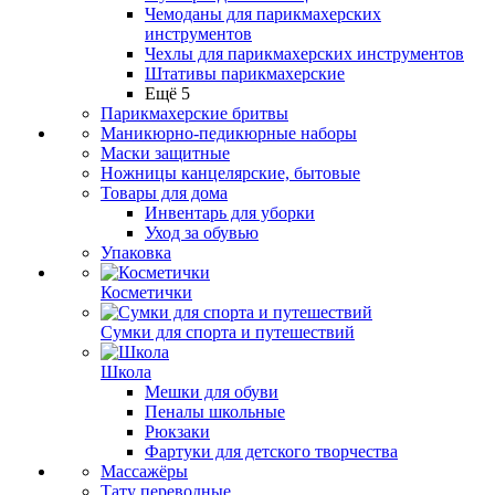
Чемоданы для парикмахерских
инструментов
Чехлы для парикмахерских инструментов
Штативы парикмахерские
Ещё 5
Парикмахерские бритвы
Маникюрно-педикюрные наборы
Маски защитные
Ножницы канцелярские, бытовые
Товары для дома
Инвентарь для уборки
Уход за обувью
Упаковка
Косметички
Сумки для спорта и путешествий
Школа
Мешки для обуви
Пеналы школьные
Рюкзаки
Фартуки для детского творчества
Массажёры
Тату переводные