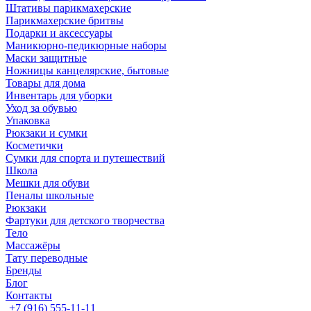
Штативы парикмахерские
Парикмахерские бритвы
Подарки и аксессуары
Маникюрно-педикюрные наборы
Маски защитные
Ножницы канцелярские, бытовые
Товары для дома
Инвентарь для уборки
Уход за обувью
Упаковка
Рюкзаки и сумки
Косметички
Сумки для спорта и путешествий
Школа
Мешки для обуви
Пеналы школьные
Рюкзаки
Фартуки для детского творчества
Тело
Массажёры
Тату переводные
Бренды
Блог
Контакты
+7 (916) 555-11-11