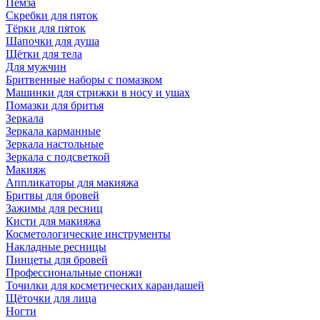
Пемза
Скребки для пяток
Тёрки для пяток
Шапочки для душа
Щётки для тела
Для мужчин
Бритвенные наборы с помазком
Машинки для стрижки в носу и ушах
Помазки для бритья
Зеркала
Зеркала карманные
Зеркала настольные
Зеркала с подсветкой
Макияж
Аппликаторы для макияжа
Бритвы для бровей
Зажимы для ресниц
Кисти для макияжа
Косметологические инструменты
Накладные ресницы
Пинцеты для бровей
Профессиональные спонжи
Точилки для косметических карандашей
Щёточки для лица
Ногти