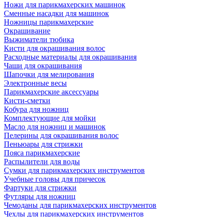
Ножи для парикмахерских машинок
Сменные насадки для машинок
Ножницы парикмахерские
Окрашивание
Выжиматели тюбика
Кисти для окрашивания волос
Расходные материалы для окрашивания
Чаши для окрашивания
Шапочки для мелирования
Электронные весы
Парикмахерские аксессуары
Кисти-сметки
Кобура для ножниц
Комплектующие для мойки
Масло для ножниц и машинок
Пелерины для окрашивания волос
Пеньюары для стрижки
Пояса парикмахерские
Распылители для воды
Сумки для парикмахерских инструментов
Учебные головы для причесок
Фартуки для стрижки
Футляры для ножниц
Чемоданы для парикмахерских инструментов
Чехлы для парикмахерских инструментов