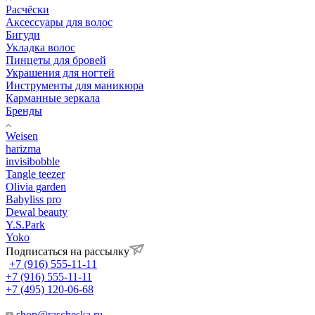
Расчёски
Аксессуары для волос
Бигуди
Укладка волос
Пинцеты для бровей
Украшения для ногтей
Инструменты для маникюра
Карманные зеркала
Бренды
Weisen
harizma
invisibobble
Tangle teezer
Olivia garden
Babyliss pro
Dewal beauty
Y.S.Park
Yoko
Подписаться на рассылку
+7 (916) 555-11-11
+7 (916) 555-11-11
+7 (495) 120-06-68
shop@rascheska.ru