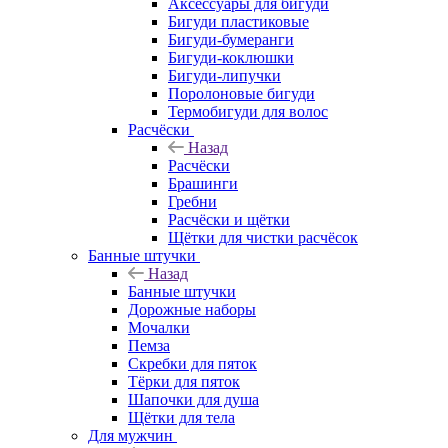
Аксессуары для бигуди
Бигуди пластиковые
Бигуди-бумеранги
Бигуди-коклюшки
Бигуди-липучки
Поролоновые бигуди
Термобигуди для волос
Расчёски
Назад
Расчёски
Брашинги
Гребни
Расчёски и щётки
Щётки для чистки расчёсок
Банные штучки
Назад
Банные штучки
Дорожные наборы
Мочалки
Пемза
Скребки для пяток
Тёрки для пяток
Шапочки для душа
Щётки для тела
Для мужчин