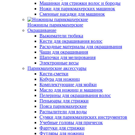
Машинки для стрижки волос и бороды
Ножи для парикмахерских машинок
Сменные насадки для машинок
Ножницы парикмахерские
Окрашивание
Выжиматели тюбика
Кисти для окрашивания волос
Расходные материалы для окрашивания
Чаши для окрашивания
Шапочки для мелирования
Электронные весы
Парикмахерские аксессуары
Кисти-сметки
Кобура для ножниц
Комплектующие для мойки
Масло для ножниц и машинок
Пелерины для окрашивания волос
Пеньюары для стрижки
Пояса парикмахерские
Распылители для воды
Сумки для парикмахерских инструментов
Учебные головы для причесок
Фартуки для стрижки
Футляры для ножниц