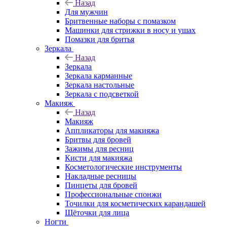
Назад
Для мужчин
Бритвенные наборы с помазком
Машинки для стрижки в носу и ушах
Помазки для бритья
Зеркала
Назад
Зеркала
Зеркала карманные
Зеркала настольные
Зеркала с подсветкой
Макияж
Назад
Макияж
Аппликаторы для макияжа
Бритвы для бровей
Зажимы для ресниц
Кисти для макияжа
Косметологические инструменты
Накладные ресницы
Пинцеты для бровей
Профессиональные спонжи
Точилки для косметических карандашей
Щёточки для лица
Ногти