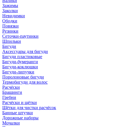
Валики
Зажимы
Заколки
Невидимки
Ободки
Повязки
Резинки
Сеточки-паутинки
Шпильки
Бигуди
Аксессуары для бигуди
Бигуди пластиковые
Бигуди-бумеранги
Бигуди-коклюшки
Бигуди-липучки
Поролоновые бигуди
Термобигуди для волос
Расчёски
Брашинги
Гребни
Расчёски и щётки
Щётки для чистки расчёсок
Банные штучки
Дорожные наборы
Мочалки