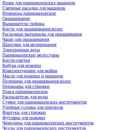
Ножи для парикмахерских машинок
Сменные насадки для машинок
Ножницы парикмахерские
Окрашивание
Выжиматели тюбика
Кисти для окрашивания волос
Расходные материалы для окрашивания
Чаши для окрашивания
Шапочки для мелирования
Электронные весы
Парикмахерские аксессуары
Кисти-сметки
Кобура для ножниц
Комплектующие для мойки
Масло для ножниц и машинок
Пелерины для окрашивания волос
Пеньюары для стрижки
Пояса парикмахерские
Распылители для воды
Сумки для парикмахерских инструментов
Учебные головы для причесок
Фартуки для стрижки
Футляры для ножниц
Чемоданы для парикмахерских инструментов
Чехлы для парикмахерских инструментов