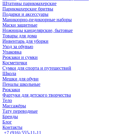
Штативы парикмахерские
Парикмахерские бритвы
Подарки и аксессуары
Маникюрно-педикюрные наборы
Маски защитные
Ножницы канцелярские, бытовые
Товары для дома
Инвентарь для уборки
Уход за обувью
Упаковка
Рюкзаки и сумки
Косметички
Сумки для спорта и путешествий
Школа
Мешки для обуви
Пеналы школьные
Рюкзаки
Фартуки для детского творчества
Тело
Массажёры
Тату переводные
Бренды
Блог
Контакты
+7 (916) 555-11-11