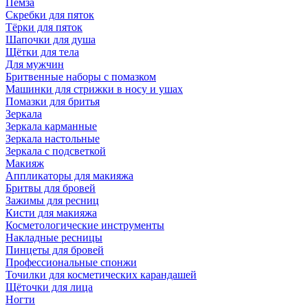
Пемза
Скребки для пяток
Тёрки для пяток
Шапочки для душа
Щётки для тела
Для мужчин
Бритвенные наборы с помазком
Машинки для стрижки в носу и ушах
Помазки для бритья
Зеркала
Зеркала карманные
Зеркала настольные
Зеркала с подсветкой
Макияж
Аппликаторы для макияжа
Бритвы для бровей
Зажимы для ресниц
Кисти для макияжа
Косметологические инструменты
Накладные ресницы
Пинцеты для бровей
Профессиональные спонжи
Точилки для косметических карандашей
Щёточки для лица
Ногти