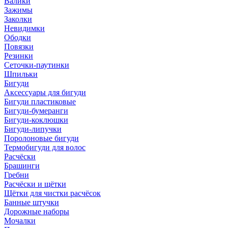
Валики
Зажимы
Заколки
Невидимки
Ободки
Повязки
Резинки
Сеточки-паутинки
Шпильки
Бигуди
Аксессуары для бигуди
Бигуди пластиковые
Бигуди-бумеранги
Бигуди-коклюшки
Бигуди-липучки
Поролоновые бигуди
Термобигуди для волос
Расчёски
Брашинги
Гребни
Расчёски и щётки
Щётки для чистки расчёсок
Банные штучки
Дорожные наборы
Мочалки