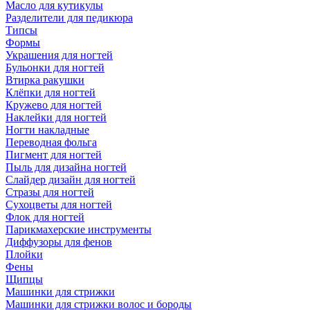
Масло для кутикулы
Разделители для педикюра
Типсы
Формы
Украшения для ногтей
Бульонки для ногтей
Втирка ракушки
Клёпки для ногтей
Кружево для ногтей
Наклейки для ногтей
Ногти накладные
Переводная фольга
Пигмент для ногтей
Пыль для дизайна ногтей
Слайдер дизайн для ногтей
Стразы для ногтей
Сухоцветы для ногтей
Флок для ногтей
Парикмахерские инструменты
Диффузоры для фенов
Плойки
Фены
Щипцы
Машинки для стрижки
Машинки для стрижки волос и бороды