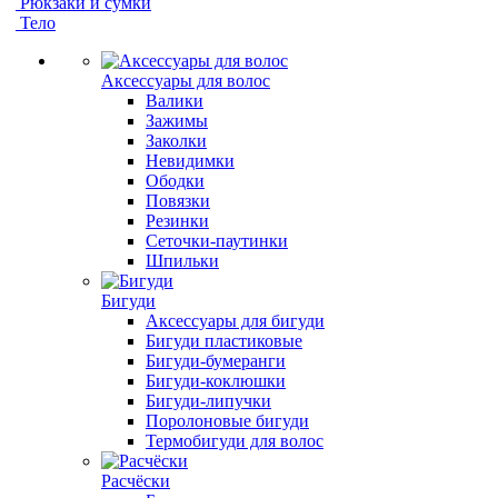
Рюкзаки и сумки
Тело
Аксессуары для волос
Валики
Зажимы
Заколки
Невидимки
Ободки
Повязки
Резинки
Сеточки-паутинки
Шпильки
Бигуди
Аксессуары для бигуди
Бигуди пластиковые
Бигуди-бумеранги
Бигуди-коклюшки
Бигуди-липучки
Поролоновые бигуди
Термобигуди для волос
Расчёски