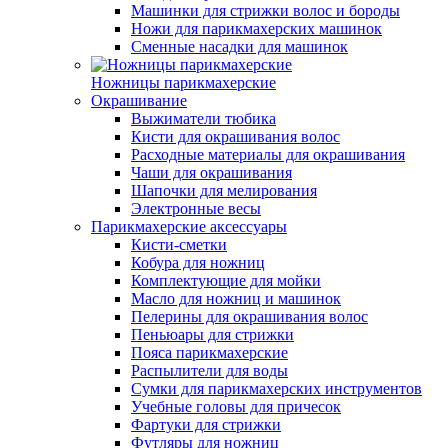
Машинки для стрижки волос и бороды
Ножи для парикмахерских машинок
Сменные насадки для машинок
Ножницы парикмахерские
Окрашивание
Выжиматели тюбика
Кисти для окрашивания волос
Расходные материалы для окрашивания
Чаши для окрашивания
Шапочки для мелирования
Электронные весы
Парикмахерские аксессуары
Кисти-сметки
Кобура для ножниц
Комплектующие для мойки
Масло для ножниц и машинок
Пелерины для окрашивания волос
Пеньюары для стрижки
Пояса парикмахерские
Распылители для воды
Сумки для парикмахерских инструментов
Учебные головы для причесок
Фартуки для стрижки
Футляры для ножниц