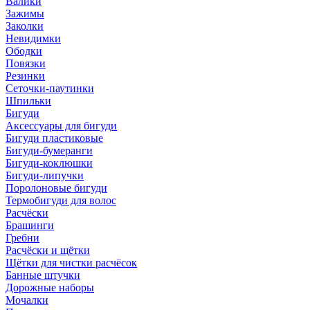
Валики
Зажимы
Заколки
Невидимки
Ободки
Повязки
Резинки
Сеточки-паутинки
Шпильки
Бигуди
Аксессуары для бигуди
Бигуди пластиковые
Бигуди-бумеранги
Бигуди-коклюшки
Бигуди-липучки
Поролоновые бигуди
Термобигуди для волос
Расчёски
Брашинги
Гребни
Расчёски и щётки
Щётки для чистки расчёсок
Банные штучки
Дорожные наборы
Мочалки