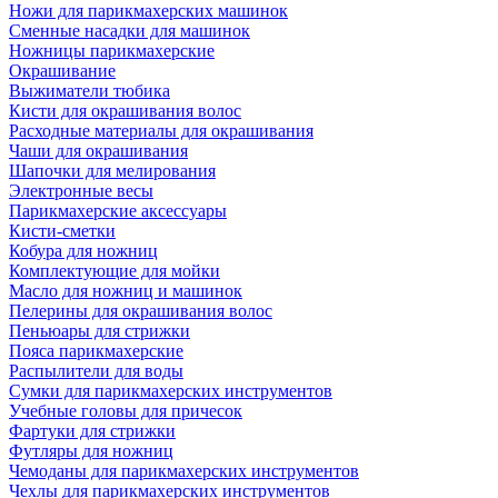
Ножи для парикмахерских машинок
Сменные насадки для машинок
Ножницы парикмахерские
Окрашивание
Выжиматели тюбика
Кисти для окрашивания волос
Расходные материалы для окрашивания
Чаши для окрашивания
Шапочки для мелирования
Электронные весы
Парикмахерские аксессуары
Кисти-сметки
Кобура для ножниц
Комплектующие для мойки
Масло для ножниц и машинок
Пелерины для окрашивания волос
Пеньюары для стрижки
Пояса парикмахерские
Распылители для воды
Сумки для парикмахерских инструментов
Учебные головы для причесок
Фартуки для стрижки
Футляры для ножниц
Чемоданы для парикмахерских инструментов
Чехлы для парикмахерских инструментов