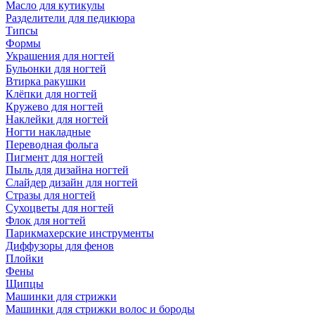
Масло для кутикулы
Разделители для педикюра
Типсы
Формы
Украшения для ногтей
Бульонки для ногтей
Втирка ракушки
Клёпки для ногтей
Кружево для ногтей
Наклейки для ногтей
Ногти накладные
Переводная фольга
Пигмент для ногтей
Пыль для дизайна ногтей
Слайдер дизайн для ногтей
Стразы для ногтей
Сухоцветы для ногтей
Флок для ногтей
Парикмахерские инструменты
Диффузоры для фенов
Плойки
Фены
Щипцы
Машинки для стрижки
Машинки для стрижки волос и бороды