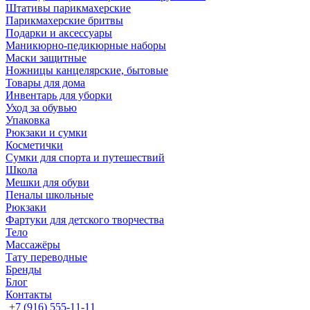
Штативы парикмахерские
Парикмахерские бритвы
Подарки и аксессуары
Маникюрно-педикюрные наборы
Маски защитные
Ножницы канцелярские, бытовые
Товары для дома
Инвентарь для уборки
Уход за обувью
Упаковка
Рюкзаки и сумки
Косметички
Сумки для спорта и путешествий
Школа
Мешки для обуви
Пеналы школьные
Рюкзаки
Фартуки для детского творчества
Тело
Массажёры
Тату переводные
Бренды
Блог
Контакты
+7 (916) 555-11-11