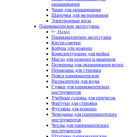
окрашивания
Чаши для окрашивания
Шапочки для мелирования
Электронные весы
Парикмахерские аксессуары
Назад
Парикмахерские аксессуары
Кисти-сметки
Кобура для ножниц
Комплектующие для мойки
Масло для ножниц и машинок
Пелерины для окрашивания волос
Пеньюары для стрижки
Пояса парикмахерские
Распылители для воды
Сумки для парикмахерских
инструментов
Учебные головы для причесок
Фартуки для стрижки
Футляры для ножниц
Чемоданы для парикмахерских
инструментов
Чехлы для парикмахерских
инструментов
Штативы парикмахерские