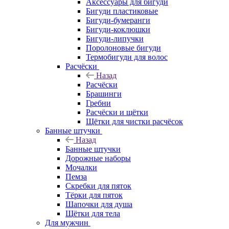
Аксессуары для бигуди
Бигуди пластиковые
Бигуди-бумеранги
Бигуди-коклюшки
Бигуди-липучки
Поролоновые бигуди
Термобигуди для волос
Расчёски
Назад
Расчёски
Брашинги
Гребни
Расчёски и щётки
Щётки для чистки расчёсок
Банные штучки
Назад
Банные штучки
Дорожные наборы
Мочалки
Пемза
Скребки для пяток
Тёрки для пяток
Шапочки для душа
Щётки для тела
Для мужчин