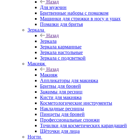
Назад
Для мужчин
Бритвенные наборы с помазком
Машинки для стрижки в носу и ушах
Помазки для бритья
Зеркала
Назад
Зеркала
Зеркала карманные
Зеркала настольные
Зеркала с подсветкой
Макияж
Назад
Макияж
Аппликаторы для макияжа
Бритвы для бровей
Зажимы для ресниц
Кисти для макияжа
Косметологические инструменты
Накладные ресницы
Пинцеты для бровей
Профессиональные спонжи
Точилки для косметических карандашей
Щёточки для лица
Ногти