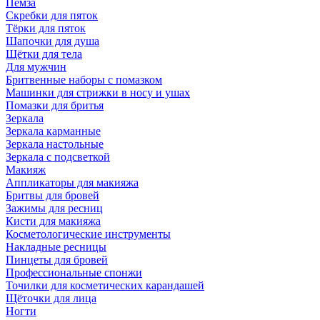
Пемза
Скребки для пяток
Тёрки для пяток
Шапочки для душа
Щётки для тела
Для мужчин
Бритвенные наборы с помазком
Машинки для стрижки в носу и ушах
Помазки для бритья
Зеркала
Зеркала карманные
Зеркала настольные
Зеркала с подсветкой
Макияж
Аппликаторы для макияжа
Бритвы для бровей
Зажимы для ресниц
Кисти для макияжа
Косметологические инструменты
Накладные ресницы
Пинцеты для бровей
Профессиональные спонжи
Точилки для косметических карандашей
Щёточки для лица
Ногти