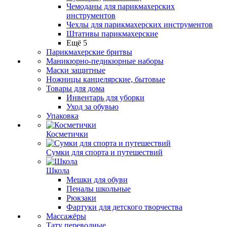
Чемоданы для парикмахерских
инструментов
Чехлы для парикмахерских инструментов
Штативы парикмахерские
Ещё 5
Парикмахерские бритвы
Маникюрно-педикюрные наборы
Маски защитные
Ножницы канцелярские, бытовые
Товары для дома
Инвентарь для уборки
Уход за обувью
Упаковка
Косметички
Сумки для спорта и путешествий
Школа
Мешки для обуви
Пеналы школьные
Рюкзаки
Фартуки для детского творчества
Массажёры
Тату переводные