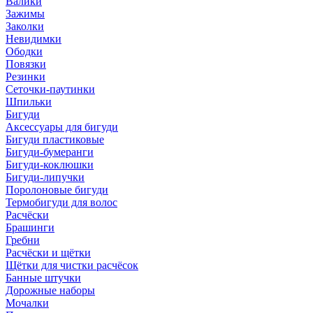
Валики
Зажимы
Заколки
Невидимки
Ободки
Повязки
Резинки
Сеточки-паутинки
Шпильки
Бигуди
Аксессуары для бигуди
Бигуди пластиковые
Бигуди-бумеранги
Бигуди-коклюшки
Бигуди-липучки
Поролоновые бигуди
Термобигуди для волос
Расчёски
Брашинги
Гребни
Расчёски и щётки
Щётки для чистки расчёсок
Банные штучки
Дорожные наборы
Мочалки