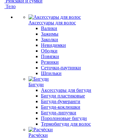
Рюкзаки и сумки
Тело
Аксессуары для волос
Валики
Зажимы
Заколки
Невидимки
Ободки
Повязки
Резинки
Сеточки-паутинки
Шпильки
Бигуди
Аксессуары для бигуди
Бигуди пластиковые
Бигуди-бумеранги
Бигуди-коклюшки
Бигуди-липучки
Поролоновые бигуди
Термобигуди для волос
Расчёски