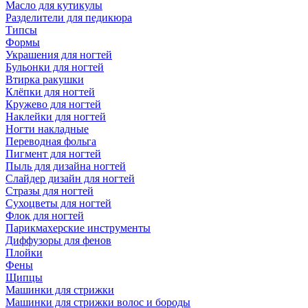
Масло для кутикулы
Разделители для педикюра
Типсы
Формы
Украшения для ногтей
Бульонки для ногтей
Втирка ракушки
Клёпки для ногтей
Кружево для ногтей
Наклейки для ногтей
Ногти накладные
Переводная фольга
Пигмент для ногтей
Пыль для дизайна ногтей
Слайдер дизайн для ногтей
Стразы для ногтей
Сухоцветы для ногтей
Флок для ногтей
Парикмахерские инструменты
Диффузоры для фенов
Плойки
Фены
Щипцы
Машинки для стрижки
Машинки для стрижки волос и бороды