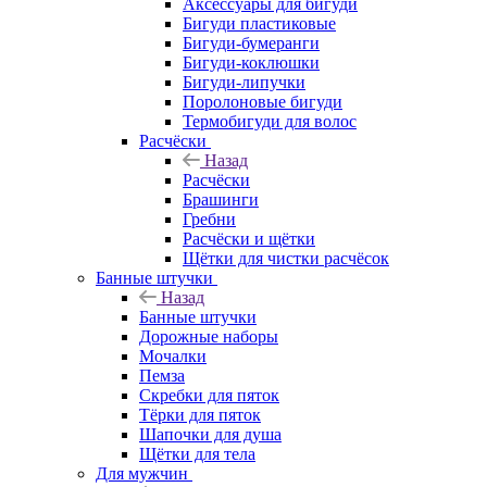
Аксессуары для бигуди
Бигуди пластиковые
Бигуди-бумеранги
Бигуди-коклюшки
Бигуди-липучки
Поролоновые бигуди
Термобигуди для волос
Расчёски
Назад
Расчёски
Брашинги
Гребни
Расчёски и щётки
Щётки для чистки расчёсок
Банные штучки
Назад
Банные штучки
Дорожные наборы
Мочалки
Пемза
Скребки для пяток
Тёрки для пяток
Шапочки для душа
Щётки для тела
Для мужчин