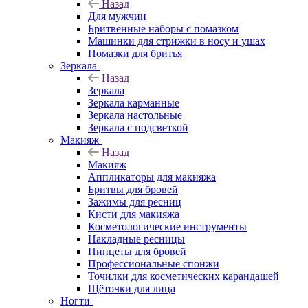
Назад
Для мужчин
Бритвенные наборы с помазком
Машинки для стрижки в носу и ушах
Помазки для бритья
Зеркала
Назад
Зеркала
Зеркала карманные
Зеркала настольные
Зеркала с подсветкой
Макияж
Назад
Макияж
Аппликаторы для макияжа
Бритвы для бровей
Зажимы для ресниц
Кисти для макияжа
Косметологические инструменты
Накладные ресницы
Пинцеты для бровей
Профессиональные спонжи
Точилки для косметических карандашей
Щёточки для лица
Ногти