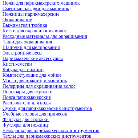
Ножи для парикмахерских машинок
Сменные насадки для машинок
Ножницы парикмахерские
Окрашивание
Выжиматели тюбика
Кисти для окрашивания волос
Расходные материалы для окрашивания
Чаши для окрашивания
Шапочки для мелирования
Электронные весы
Парикмахерские аксессуары
Кисти-сметки
Кобура для ножниц
Комплектующие для мойки
Масло для ножниц и машинок
Пелерины для окрашивания волос
Пеньюары для стрижки
Пояса парикмахерские
Распылители для воды
Сумки для парикмахерских инструментов
Учебные головы для причесок
Фартуки для стрижки
Футляры для ножниц
Чемоданы для парикмахерских инструментов
Чехлы для парикмахерских инструментов