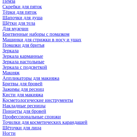
Пемза
Скребки для пяток
Тёрки для пяток
Шапочки для душа
Щётки для тела
Для мужчин
Бритвенные наборы с помазком
Машинки для стрижки в носу и ушах
Помазки для бритья
Зеркала
Зеркала карманные
Зеркала настольные
Зеркала с подсветкой
Макияж
Аппликаторы для макияжа
Бритвы для бровей
Зажимы для ресниц
Кисти для макияжа
Косметологические инструменты
Накладные ресницы
Пинцеты для бровей
Профессиональные спонжи
Точилки для косметических карандашей
Щёточки для лица
Ногти