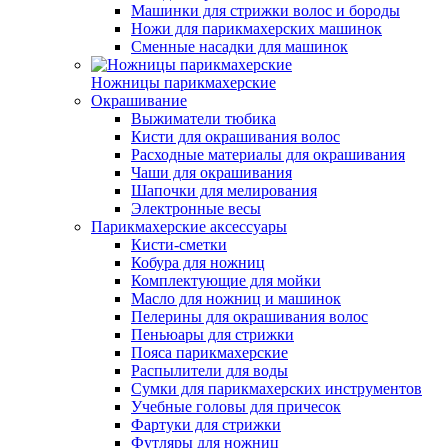
Машинки для стрижки волос и бороды
Ножи для парикмахерских машинок
Сменные насадки для машинок
Ножницы парикмахерские
Окрашивание
Выжиматели тюбика
Кисти для окрашивания волос
Расходные материалы для окрашивания
Чаши для окрашивания
Шапочки для мелирования
Электронные весы
Парикмахерские аксессуары
Кисти-сметки
Кобура для ножниц
Комплектующие для мойки
Масло для ножниц и машинок
Пелерины для окрашивания волос
Пеньюары для стрижки
Пояса парикмахерские
Распылители для воды
Сумки для парикмахерских инструментов
Учебные головы для причесок
Фартуки для стрижки
Футляры для ножниц