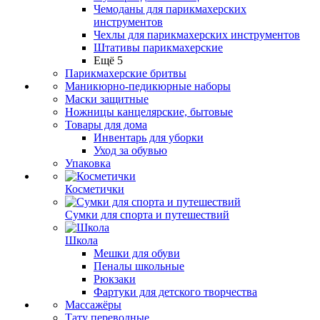
Чемоданы для парикмахерских
инструментов
Чехлы для парикмахерских инструментов
Штативы парикмахерские
Ещё 5
Парикмахерские бритвы
Маникюрно-педикюрные наборы
Маски защитные
Ножницы канцелярские, бытовые
Товары для дома
Инвентарь для уборки
Уход за обувью
Упаковка
Косметички
Сумки для спорта и путешествий
Школа
Мешки для обуви
Пеналы школьные
Рюкзаки
Фартуки для детского творчества
Массажёры
Тату переводные