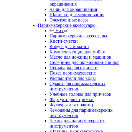
окрашивания
Чаши для окрашивания
Шапочки для мелирования
Электронные весы
Парикмахерские аксессуары
Назад
Парикмахерские аксессуары
Кисти-сметки
Кобура для ножниц
Комплектующие для мойки
Масло для ножниц и машинок
Пелерины для окрашивания волос
Пеньюары для стрижки
Пояса парикмахерские
Распылители для воды
Сумки для парикмахерских
инструментов
Учебные головы для причесок
Фартуки для стрижки
Футляры для ножниц
Чемоданы для парикмахерских
инструментов
Чехлы для парикмахерских
инструментов
Штативы парикмахерские