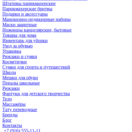
Штативы парикмахерские
Парикмахерские бритвы
Подарки и аксессуары
Маникюрно-педикюрные наборы
Маски защитные
Ножницы канцелярские, бытовые
Товары для дома
Инвентарь для уборки
Уход за обувью
Упаковка
Рюкзаки и сумки
Косметички
Сумки для спорта и путешествий
Школа
Мешки для обуви
Пеналы школьные
Рюкзаки
Фартуки для детского творчества
Тело
Массажёры
Тату переводные
Бренды
Блог
Контакты
+7 (916) 555-11-11