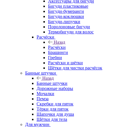
Аксессуары для бигуди
Бигуди пластиковые
Бигуди-бумеранги
Бигуди-коклюшки
Бигуди-липучки
Поролоновые бигуди
Термобигуди для волос
Расчёски
Назад
Расчёски
Брашинги
Гребни
Расчёски и щётки
Щётки для чистки расчёсок
Банные штучки
Назад
Банные штучки
Дорожные наборы
Мочалки
Пемза
Скребки для пяток
Тёрки для пяток
Шапочки для душа
Щётки для тела
Для мужчин