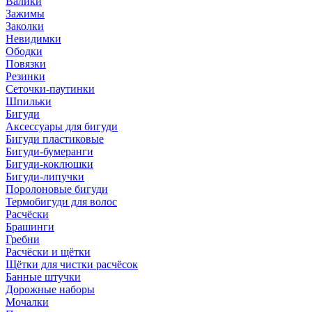
Валики
Зажимы
Заколки
Невидимки
Ободки
Повязки
Резинки
Сеточки-паутинки
Шпильки
Бигуди
Аксессуары для бигуди
Бигуди пластиковые
Бигуди-бумеранги
Бигуди-коклюшки
Бигуди-липучки
Поролоновые бигуди
Термобигуди для волос
Расчёски
Брашинги
Гребни
Расчёски и щётки
Щётки для чистки расчёсок
Банные штучки
Дорожные наборы
Мочалки