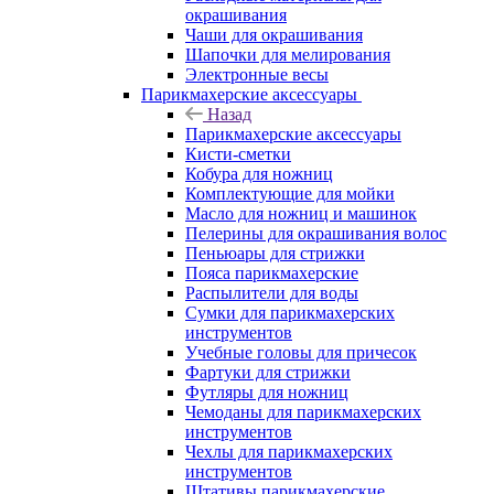
окрашивания
Чаши для окрашивания
Шапочки для мелирования
Электронные весы
Парикмахерские аксессуары
Назад
Парикмахерские аксессуары
Кисти-сметки
Кобура для ножниц
Комплектующие для мойки
Масло для ножниц и машинок
Пелерины для окрашивания волос
Пеньюары для стрижки
Пояса парикмахерские
Распылители для воды
Сумки для парикмахерских
инструментов
Учебные головы для причесок
Фартуки для стрижки
Футляры для ножниц
Чемоданы для парикмахерских
инструментов
Чехлы для парикмахерских
инструментов
Штативы парикмахерские