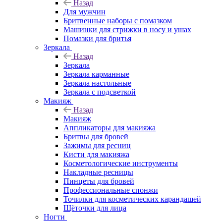
Назад
Для мужчин
Бритвенные наборы с помазком
Машинки для стрижки в носу и ушах
Помазки для бритья
Зеркала
Назад
Зеркала
Зеркала карманные
Зеркала настольные
Зеркала с подсветкой
Макияж
Назад
Макияж
Аппликаторы для макияжа
Бритвы для бровей
Зажимы для ресниц
Кисти для макияжа
Косметологические инструменты
Накладные ресницы
Пинцеты для бровей
Профессиональные спонжи
Точилки для косметических карандашей
Щёточки для лица
Ногти