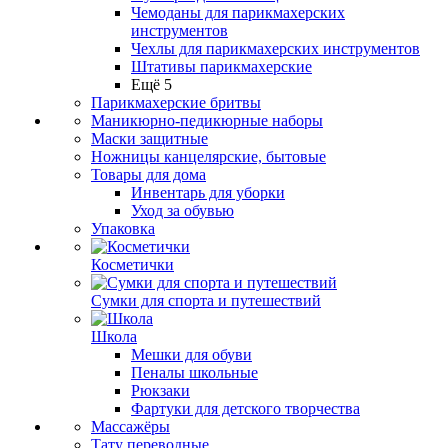
Чемоданы для парикмахерских
инструментов
Чехлы для парикмахерских инструментов
Штативы парикмахерские
Ещё 5
Парикмахерские бритвы
Маникюрно-педикюрные наборы
Маски защитные
Ножницы канцелярские, бытовые
Товары для дома
Инвентарь для уборки
Уход за обувью
Упаковка
Косметички
Сумки для спорта и путешествий
Школа
Мешки для обуви
Пеналы школьные
Рюкзаки
Фартуки для детского творчества
Массажёры
Тату переводные