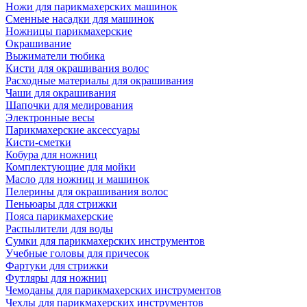
Ножи для парикмахерских машинок
Сменные насадки для машинок
Ножницы парикмахерские
Окрашивание
Выжиматели тюбика
Кисти для окрашивания волос
Расходные материалы для окрашивания
Чаши для окрашивания
Шапочки для мелирования
Электронные весы
Парикмахерские аксессуары
Кисти-сметки
Кобура для ножниц
Комплектующие для мойки
Масло для ножниц и машинок
Пелерины для окрашивания волос
Пеньюары для стрижки
Пояса парикмахерские
Распылители для воды
Сумки для парикмахерских инструментов
Учебные головы для причесок
Фартуки для стрижки
Футляры для ножниц
Чемоданы для парикмахерских инструментов
Чехлы для парикмахерских инструментов