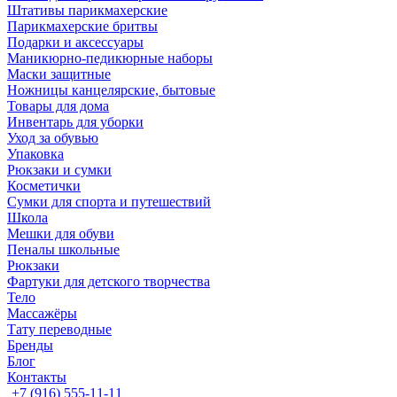
Штативы парикмахерские
Парикмахерские бритвы
Подарки и аксессуары
Маникюрно-педикюрные наборы
Маски защитные
Ножницы канцелярские, бытовые
Товары для дома
Инвентарь для уборки
Уход за обувью
Упаковка
Рюкзаки и сумки
Косметички
Сумки для спорта и путешествий
Школа
Мешки для обуви
Пеналы школьные
Рюкзаки
Фартуки для детского творчества
Тело
Массажёры
Тату переводные
Бренды
Блог
Контакты
+7 (916) 555-11-11