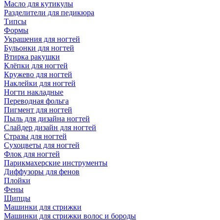
Масло для кутикулы
Разделители для педикюра
Типсы
Формы
Украшения для ногтей
Бульонки для ногтей
Втирка ракушки
Клёпки для ногтей
Кружево для ногтей
Наклейки для ногтей
Ногти накладные
Переводная фольга
Пигмент для ногтей
Пыль для дизайна ногтей
Слайдер дизайн для ногтей
Стразы для ногтей
Сухоцветы для ногтей
Флок для ногтей
Парикмахерские инструменты
Диффузоры для фенов
Плойки
Фены
Щипцы
Машинки для стрижки
Машинки для стрижки волос и бороды