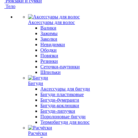
Рюкзаки и сумки
Тело
Аксессуары для волос
Валики
Зажимы
Заколки
Невидимки
Ободки
Повязки
Резинки
Сеточки-паутинки
Шпильки
Бигуди
Аксессуары для бигуди
Бигуди пластиковые
Бигуди-бумеранги
Бигуди-коклюшки
Бигуди-липучки
Поролоновые бигуди
Термобигуди для волос
Расчёски