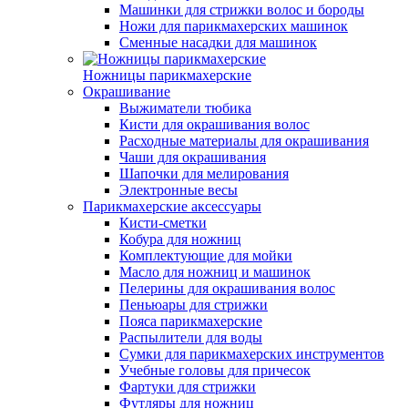
Машинки для стрижки волос и бороды
Ножи для парикмахерских машинок
Сменные насадки для машинок
Ножницы парикмахерские
Окрашивание
Выжиматели тюбика
Кисти для окрашивания волос
Расходные материалы для окрашивания
Чаши для окрашивания
Шапочки для мелирования
Электронные весы
Парикмахерские аксессуары
Кисти-сметки
Кобура для ножниц
Комплектующие для мойки
Масло для ножниц и машинок
Пелерины для окрашивания волос
Пеньюары для стрижки
Пояса парикмахерские
Распылители для воды
Сумки для парикмахерских инструментов
Учебные головы для причесок
Фартуки для стрижки
Футляры для ножниц