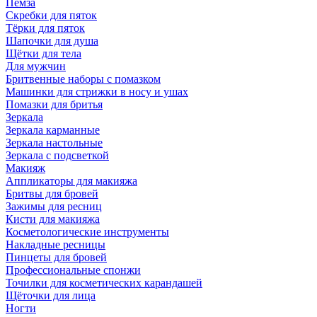
Пемза
Скребки для пяток
Тёрки для пяток
Шапочки для душа
Щётки для тела
Для мужчин
Бритвенные наборы с помазком
Машинки для стрижки в носу и ушах
Помазки для бритья
Зеркала
Зеркала карманные
Зеркала настольные
Зеркала с подсветкой
Макияж
Аппликаторы для макияжа
Бритвы для бровей
Зажимы для ресниц
Кисти для макияжа
Косметологические инструменты
Накладные ресницы
Пинцеты для бровей
Профессиональные спонжи
Точилки для косметических карандашей
Щёточки для лица
Ногти