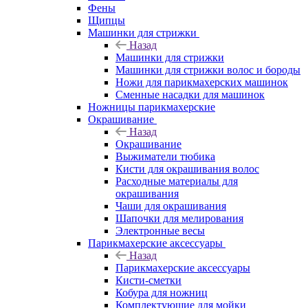
Фены
Щипцы
Машинки для стрижки
Назад
Машинки для стрижки
Машинки для стрижки волос и бороды
Ножи для парикмахерских машинок
Сменные насадки для машинок
Ножницы парикмахерские
Окрашивание
Назад
Окрашивание
Выжиматели тюбика
Кисти для окрашивания волос
Расходные материалы для
окрашивания
Чаши для окрашивания
Шапочки для мелирования
Электронные весы
Парикмахерские аксессуары
Назад
Парикмахерские аксессуары
Кисти-сметки
Кобура для ножниц
Комплектующие для мойки