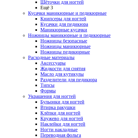
Щёточки для ногтей
Ещё 3
Кусачки маникюрные и педикюрные
Книпсеры для ногтей
Кусачки для педикюра
Маникюрные кусачки
Ножницы маникюрные и педикюрные
Ножницы безопасные
Ножницы маникюрные
Ножницы педикюрные
Расходные материалы
Аксессуары
Жидкости для снятия
Масло для кутикулы
Разделители для педикюра
Типсы
Формы
Украшения для ногтей
Бульонки для ногтей
Втирка ракушки
Клёпки для ногтей
Кружево для ногтей
Наклейки для ногтей
Ногти накладные
Переводная фольга