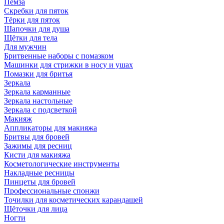
Пемза
Скребки для пяток
Тёрки для пяток
Шапочки для душа
Щётки для тела
Для мужчин
Бритвенные наборы с помазком
Машинки для стрижки в носу и ушах
Помазки для бритья
Зеркала
Зеркала карманные
Зеркала настольные
Зеркала с подсветкой
Макияж
Аппликаторы для макияжа
Бритвы для бровей
Зажимы для ресниц
Кисти для макияжа
Косметологические инструменты
Накладные ресницы
Пинцеты для бровей
Профессиональные спонжи
Точилки для косметических карандашей
Щёточки для лица
Ногти