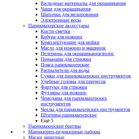
Расходные материалы для окрашивания
Чаши для окрашивания
Шапочки для мелирования
Электронные весы
Парикмахерские аксессуары
Кисти-сметки
Кобура для ножниц
Комплектующие для мойки
Масло для ножниц и машинок
Пелерины для окрашивания волос
Пеньюары для стрижки
Пояса парикмахерские
Распылители для воды
Сумки для парикмахерских инструментов
Учебные головы для причесок
Фартуки для стрижки
Футляры для ножниц
Чемоданы для парикмахерских
инструментов
Чехлы для парикмахерских инструментов
Штативы парикмахерские
Ещё 5
Парикмахерские бритвы
Маникюрно-педикюрные наборы
Маски защитные