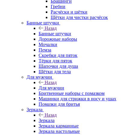
Брашинги
Гребни
Расчёски и щётки
Щётки для чистки расчёсок
Банные штучки
Назад
Банные штучки
Дорожные наборы
Мочалки
Пемза
Скребки для пяток
Тёрки для пяток
Шапочки для душа
Щётки для тела
Для мужчин
Назад
Для мужчин
Бритвенные наборы с помазком
Машинки для стрижки в носу и ушах
Помазки для бритья
Зеркала
Назад
Зеркала
Зеркала карманные
Зеркала настольные