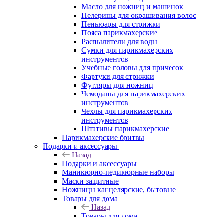
Масло для ножниц и машинок
Пелерины для окрашивания волос
Пеньюары для стрижки
Пояса парикмахерские
Распылители для воды
Сумки для парикмахерских
инструментов
Учебные головы для причесок
Фартуки для стрижки
Футляры для ножниц
Чемоданы для парикмахерских
инструментов
Чехлы для парикмахерских
инструментов
Штативы парикмахерские
Парикмахерские бритвы
Подарки и аксессуары
Назад
Подарки и аксессуары
Маникюрно-педикюрные наборы
Маски защитные
Ножницы канцелярские, бытовые
Товары для дома
Назад
Товары для дома