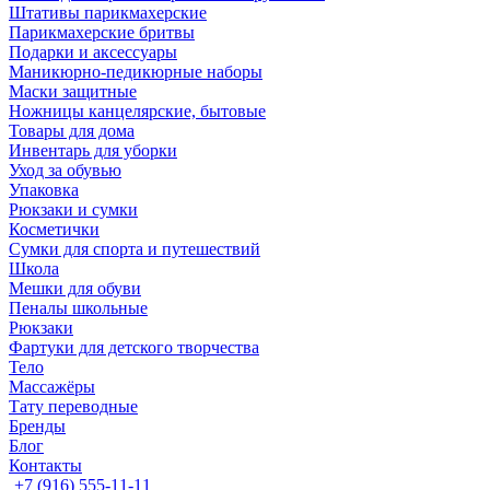
Штативы парикмахерские
Парикмахерские бритвы
Подарки и аксессуары
Маникюрно-педикюрные наборы
Маски защитные
Ножницы канцелярские, бытовые
Товары для дома
Инвентарь для уборки
Уход за обувью
Упаковка
Рюкзаки и сумки
Косметички
Сумки для спорта и путешествий
Школа
Мешки для обуви
Пеналы школьные
Рюкзаки
Фартуки для детского творчества
Тело
Массажёры
Тату переводные
Бренды
Блог
Контакты
+7 (916) 555-11-11