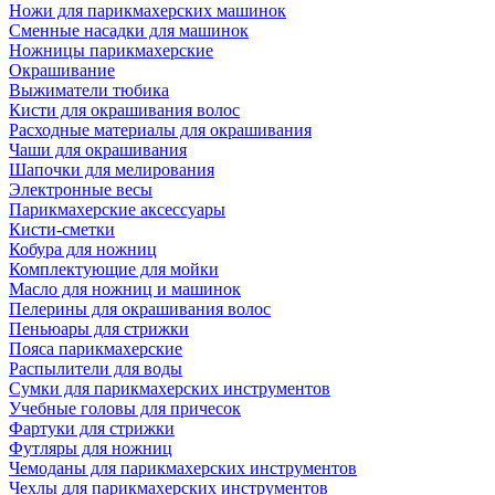
Ножи для парикмахерских машинок
Сменные насадки для машинок
Ножницы парикмахерские
Окрашивание
Выжиматели тюбика
Кисти для окрашивания волос
Расходные материалы для окрашивания
Чаши для окрашивания
Шапочки для мелирования
Электронные весы
Парикмахерские аксессуары
Кисти-сметки
Кобура для ножниц
Комплектующие для мойки
Масло для ножниц и машинок
Пелерины для окрашивания волос
Пеньюары для стрижки
Пояса парикмахерские
Распылители для воды
Сумки для парикмахерских инструментов
Учебные головы для причесок
Фартуки для стрижки
Футляры для ножниц
Чемоданы для парикмахерских инструментов
Чехлы для парикмахерских инструментов