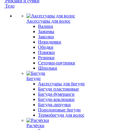
Рюкзаки и сумки
Тело
Аксессуары для волос
Валики
Зажимы
Заколки
Невидимки
Ободки
Повязки
Резинки
Сеточки-паутинки
Шпильки
Бигуди
Аксессуары для бигуди
Бигуди пластиковые
Бигуди-бумеранги
Бигуди-коклюшки
Бигуди-липучки
Поролоновые бигуди
Термобигуди для волос
Расчёски