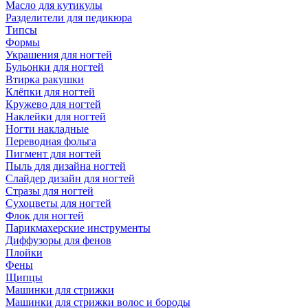
Масло для кутикулы
Разделители для педикюра
Типсы
Формы
Украшения для ногтей
Бульонки для ногтей
Втирка ракушки
Клёпки для ногтей
Кружево для ногтей
Наклейки для ногтей
Ногти накладные
Переводная фольга
Пигмент для ногтей
Пыль для дизайна ногтей
Слайдер дизайн для ногтей
Стразы для ногтей
Сухоцветы для ногтей
Флок для ногтей
Парикмахерские инструменты
Диффузоры для фенов
Плойки
Фены
Щипцы
Машинки для стрижки
Машинки для стрижки волос и бороды