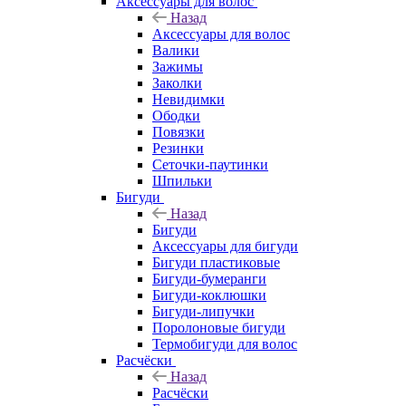
Аксессуары для волос
Назад
Аксессуары для волос
Валики
Зажимы
Заколки
Невидимки
Ободки
Повязки
Резинки
Сеточки-паутинки
Шпильки
Бигуди
Назад
Бигуди
Аксессуары для бигуди
Бигуди пластиковые
Бигуди-бумеранги
Бигуди-коклюшки
Бигуди-липучки
Поролоновые бигуди
Термобигуди для волос
Расчёски
Назад
Расчёски