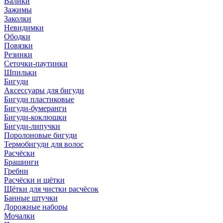
Валики
Зажимы
Заколки
Невидимки
Ободки
Повязки
Резинки
Сеточки-паутинки
Шпильки
Бигуди
Аксессуары для бигуди
Бигуди пластиковые
Бигуди-бумеранги
Бигуди-коклюшки
Бигуди-липучки
Поролоновые бигуди
Термобигуди для волос
Расчёски
Брашинги
Гребни
Расчёски и щётки
Щётки для чистки расчёсок
Банные штучки
Дорожные наборы
Мочалки