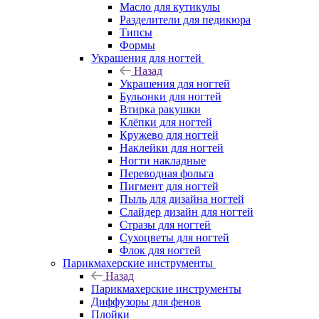
Масло для кутикулы
Разделители для педикюра
Типсы
Формы
Украшения для ногтей
Назад
Украшения для ногтей
Бульонки для ногтей
Втирка ракушки
Клёпки для ногтей
Кружево для ногтей
Наклейки для ногтей
Ногти накладные
Переводная фольга
Пигмент для ногтей
Пыль для дизайна ногтей
Слайдер дизайн для ногтей
Стразы для ногтей
Сухоцветы для ногтей
Флок для ногтей
Парикмахерские инструменты
Назад
Парикмахерские инструменты
Диффузоры для фенов
Плойки