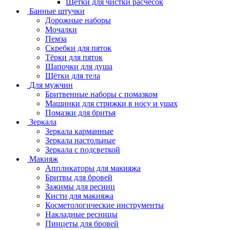
Щётки для чистки расчёсок
Банные штучки
Дорожные наборы
Мочалки
Пемза
Скребки для пяток
Тёрки для пяток
Шапочки для душа
Щётки для тела
Для мужчин
Бритвенные наборы с помазком
Машинки для стрижки в носу и ушах
Помазки для бритья
Зеркала
Зеркала карманные
Зеркала настольные
Зеркала с подсветкой
Макияж
Аппликаторы для макияжа
Бритвы для бровей
Зажимы для ресниц
Кисти для макияжа
Косметологические инструменты
Накладные ресницы
Пинцеты для бровей