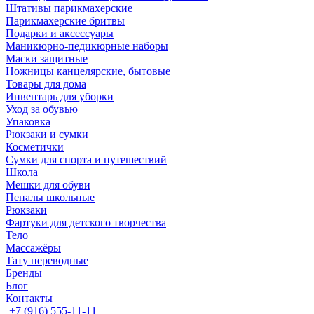
Штативы парикмахерские
Парикмахерские бритвы
Подарки и аксессуары
Маникюрно-педикюрные наборы
Маски защитные
Ножницы канцелярские, бытовые
Товары для дома
Инвентарь для уборки
Уход за обувью
Упаковка
Рюкзаки и сумки
Косметички
Сумки для спорта и путешествий
Школа
Мешки для обуви
Пеналы школьные
Рюкзаки
Фартуки для детского творчества
Тело
Массажёры
Тату переводные
Бренды
Блог
Контакты
+7 (916) 555-11-11