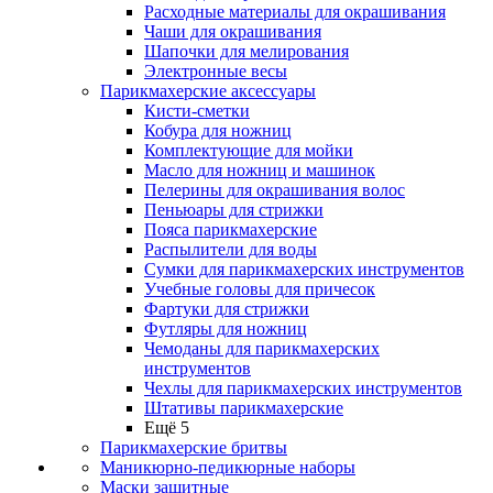
Расходные материалы для окрашивания
Чаши для окрашивания
Шапочки для мелирования
Электронные весы
Парикмахерские аксессуары
Кисти-сметки
Кобура для ножниц
Комплектующие для мойки
Масло для ножниц и машинок
Пелерины для окрашивания волос
Пеньюары для стрижки
Пояса парикмахерские
Распылители для воды
Сумки для парикмахерских инструментов
Учебные головы для причесок
Фартуки для стрижки
Футляры для ножниц
Чемоданы для парикмахерских
инструментов
Чехлы для парикмахерских инструментов
Штативы парикмахерские
Ещё 5
Парикмахерские бритвы
Маникюрно-педикюрные наборы
Маски защитные