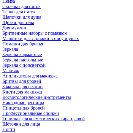
Пемза
Скребки для пяток
Тёрки для пяток
Шапочки для душа
Щётки для тела
Для мужчин
Бритвенные наборы с помазком
Машинки для стрижки в носу и ушах
Помазки для бритья
Зеркала
Зеркала карманные
Зеркала настольные
Зеркала с подсветкой
Макияж
Аппликаторы для макияжа
Бритвы для бровей
Зажимы для ресниц
Кисти для макияжа
Косметологические инструменты
Накладные ресницы
Пинцеты для бровей
Профессиональные спонжи
Точилки для косметических карандашей
Щёточки для лица
Ногти