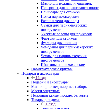
Масло для ножниц и машинок
Пелерины для окрашивания волос
Пеньюары для стрижки
Пояса парикмахерские
Распылители для воды
Сумки для парикмахерских
инструментов
Учебные головы для причесок
Фартуки для стрижки
Футляры для ножниц
Чемоданы для парикмахерских
инструментов
Чехлы для парикмахерских
инструментов
Штативы парикмахерские
Парикмахерские бритвы
Подарки и аксессуары
Назад
Подарки и аксессуары
Маникюрно-педикюрные наборы
Маски защитные
Ножницы канцелярские, бытовые
Товары для дома
Назад
Товары для дома