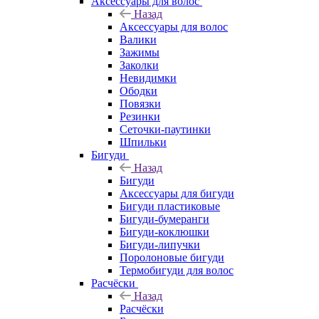
Аксессуары для волос
Назад
Аксессуары для волос
Валики
Зажимы
Заколки
Невидимки
Ободки
Повязки
Резинки
Сеточки-паутинки
Шпильки
Бигуди
Назад
Бигуди
Аксессуары для бигуди
Бигуди пластиковые
Бигуди-бумеранги
Бигуди-коклюшки
Бигуди-липучки
Поролоновые бигуди
Термобигуди для волос
Расчёски
Назад
Расчёски