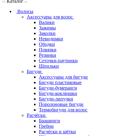
Каталог
Волосы
Аксессуары для волос
Валики
Зажимы
Заколки
Невидимки
Ободки
Повязки
Резинки
Сеточки-паутинки
Шпильки
Бигуди
Аксессуары для бигуди
Бигуди пластиковые
Бигуди-бумеранги
Бигуди-коклюшки
Бигуди-липучки
Поролоновые бигуди
Термобигуди для волос
Расчёски
Брашинги
Гребни
Расчёски и щётки