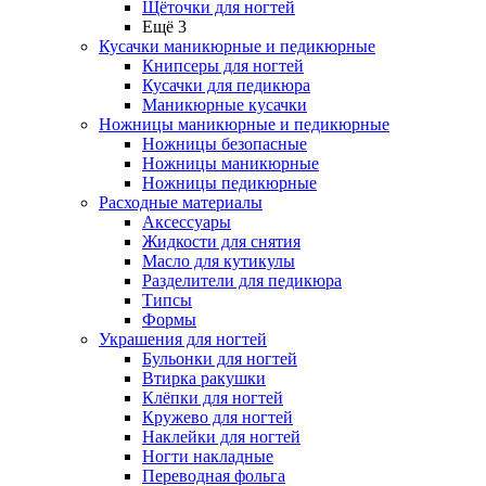
Щёточки для ногтей
Ещё 3
Кусачки маникюрные и педикюрные
Книпсеры для ногтей
Кусачки для педикюра
Маникюрные кусачки
Ножницы маникюрные и педикюрные
Ножницы безопасные
Ножницы маникюрные
Ножницы педикюрные
Расходные материалы
Аксессуары
Жидкости для снятия
Масло для кутикулы
Разделители для педикюра
Типсы
Формы
Украшения для ногтей
Бульонки для ногтей
Втирка ракушки
Клёпки для ногтей
Кружево для ногтей
Наклейки для ногтей
Ногти накладные
Переводная фольга