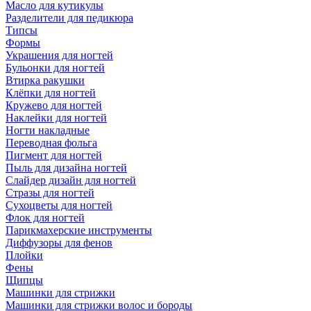
Масло для кутикулы
Разделители для педикюра
Типсы
Формы
Украшения для ногтей
Бульонки для ногтей
Втирка ракушки
Клёпки для ногтей
Кружево для ногтей
Наклейки для ногтей
Ногти накладные
Переводная фольга
Пигмент для ногтей
Пыль для дизайна ногтей
Слайдер дизайн для ногтей
Стразы для ногтей
Сухоцветы для ногтей
Флок для ногтей
Парикмахерские инструменты
Диффузоры для фенов
Плойки
Фены
Щипцы
Машинки для стрижки
Машинки для стрижки волос и бороды