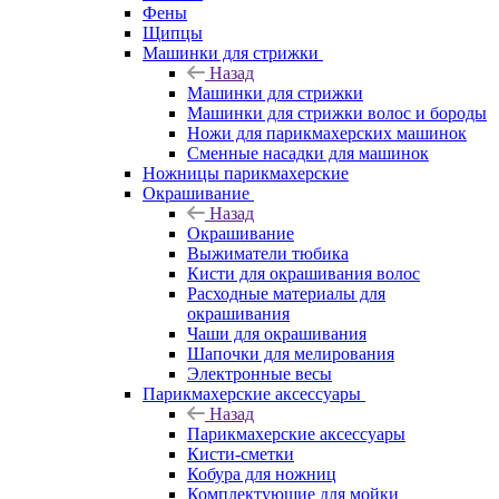
Фены
Щипцы
Машинки для стрижки
Назад
Машинки для стрижки
Машинки для стрижки волос и бороды
Ножи для парикмахерских машинок
Сменные насадки для машинок
Ножницы парикмахерские
Окрашивание
Назад
Окрашивание
Выжиматели тюбика
Кисти для окрашивания волос
Расходные материалы для
окрашивания
Чаши для окрашивания
Шапочки для мелирования
Электронные весы
Парикмахерские аксессуары
Назад
Парикмахерские аксессуары
Кисти-сметки
Кобура для ножниц
Комплектующие для мойки