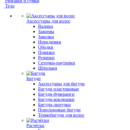
Рюкзаки и сумки
Тело
Аксессуары для волос
Валики
Зажимы
Заколки
Невидимки
Ободки
Повязки
Резинки
Сеточки-паутинки
Шпильки
Бигуди
Аксессуары для бигуди
Бигуди пластиковые
Бигуди-бумеранги
Бигуди-коклюшки
Бигуди-липучки
Поролоновые бигуди
Термобигуди для волос
Расчёски