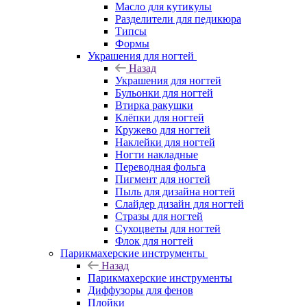
Масло для кутикулы
Разделители для педикюра
Типсы
Формы
Украшения для ногтей
Назад
Украшения для ногтей
Бульонки для ногтей
Втирка ракушки
Клёпки для ногтей
Кружево для ногтей
Наклейки для ногтей
Ногти накладные
Переводная фольга
Пигмент для ногтей
Пыль для дизайна ногтей
Слайдер дизайн для ногтей
Стразы для ногтей
Сухоцветы для ногтей
Флок для ногтей
Парикмахерские инструменты
Назад
Парикмахерские инструменты
Диффузоры для фенов
Плойки