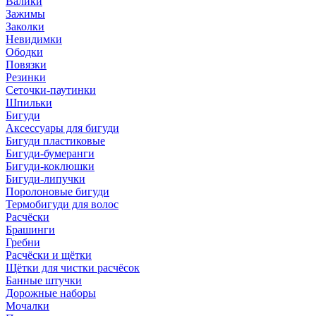
Валики
Зажимы
Заколки
Невидимки
Ободки
Повязки
Резинки
Сеточки-паутинки
Шпильки
Бигуди
Аксессуары для бигуди
Бигуди пластиковые
Бигуди-бумеранги
Бигуди-коклюшки
Бигуди-липучки
Поролоновые бигуди
Термобигуди для волос
Расчёски
Брашинги
Гребни
Расчёски и щётки
Щётки для чистки расчёсок
Банные штучки
Дорожные наборы
Мочалки