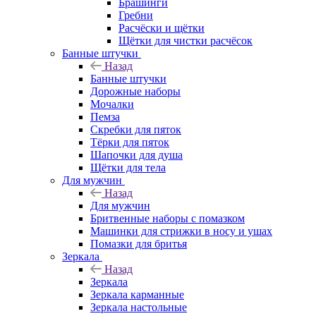
Брашинги
Гребни
Расчёски и щётки
Щётки для чистки расчёсок
Банные штучки
Назад
Банные штучки
Дорожные наборы
Мочалки
Пемза
Скребки для пяток
Тёрки для пяток
Шапочки для душа
Щётки для тела
Для мужчин
Назад
Для мужчин
Бритвенные наборы с помазком
Машинки для стрижки в носу и ушах
Помазки для бритья
Зеркала
Назад
Зеркала
Зеркала карманные
Зеркала настольные