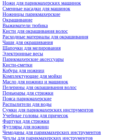
Ножи для парикмахерских машинок
Сменные насадки для машинок
Ножницы парикмахерские
Окрашивание
Выжиматели тюбика
Кисти для окрашивания волос
Расходные материалы для окрашивания
Чаши для окрашивания
Шапочки для мелирования
Электронные весы
Парикмахерские аксессуары
Кисти-сметки
Кобура для ножниц
Комплектующие для мойки
Масло для ножниц и машинок
Пелерины для окрашивания волос
Пеньюары для стрижки
Пояса парикмахерские
Распылители для воды
Сумки для парикмахерских инструментов
Учебные головы для причесок
Фартуки для стрижки
Футляры для ножниц
Чемоданы для парикмахерских инструментов
Чехлы для парикмахерских инструментов