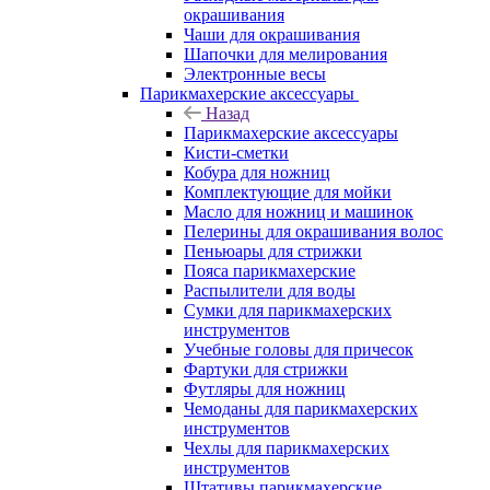
окрашивания
Чаши для окрашивания
Шапочки для мелирования
Электронные весы
Парикмахерские аксессуары
Назад
Парикмахерские аксессуары
Кисти-сметки
Кобура для ножниц
Комплектующие для мойки
Масло для ножниц и машинок
Пелерины для окрашивания волос
Пеньюары для стрижки
Пояса парикмахерские
Распылители для воды
Сумки для парикмахерских
инструментов
Учебные головы для причесок
Фартуки для стрижки
Футляры для ножниц
Чемоданы для парикмахерских
инструментов
Чехлы для парикмахерских
инструментов
Штативы парикмахерские