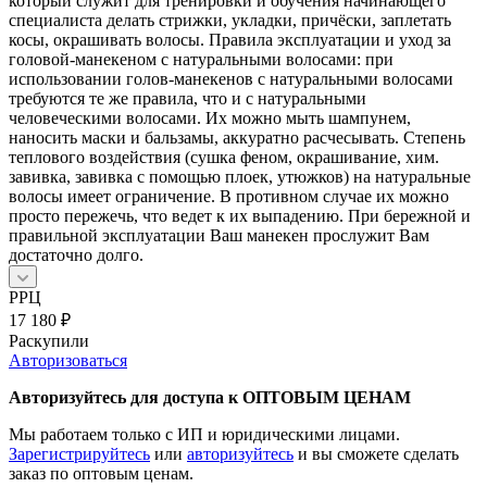
который служит для тренировки и обучения начинающего
специалиста делать стрижки, укладки, причёски, заплетать
косы, окрашивать волосы. Правила эксплуатации и уход за
головой-манекеном с натуральными волосами: при
использовании голов-манекенов с натуральными волосами
требуются те же правила, что и с натуральными
человеческими волосами. Их можно мыть шампунем,
наносить маски и бальзамы, аккуратно расчесывать. Степень
теплового воздействия (сушка феном, окрашивание, хим.
завивка, завивка с помощью плоек, утюжков) на натуральные
волосы имеет ограничение. В противном случае их можно
просто пережечь, что ведет к их выпадению. При бережной и
правильной эксплуатации Ваш манекен прослужит Вам
достаточно долго.
РРЦ
17 180
₽
Раскупили
Авторизоваться
Авторизуйтесь для доступа к ОПТОВЫМ ЦЕНАМ
Мы работаем только с ИП и юридическими лицами.
Зарегистрируйтесь
или
авторизуйтесь
и вы сможете сделать
заказ по оптовым ценам.