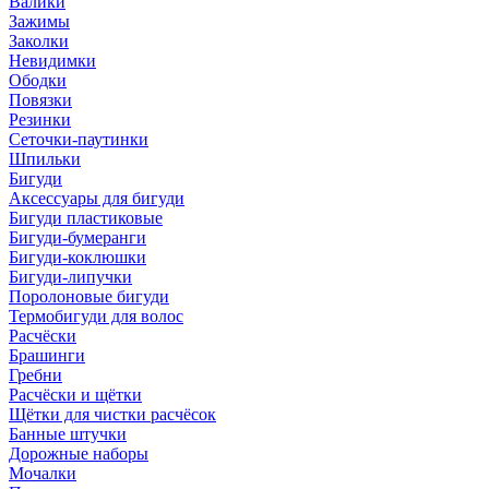
Валики
Зажимы
Заколки
Невидимки
Ободки
Повязки
Резинки
Сеточки-паутинки
Шпильки
Бигуди
Аксессуары для бигуди
Бигуди пластиковые
Бигуди-бумеранги
Бигуди-коклюшки
Бигуди-липучки
Поролоновые бигуди
Термобигуди для волос
Расчёски
Брашинги
Гребни
Расчёски и щётки
Щётки для чистки расчёсок
Банные штучки
Дорожные наборы
Мочалки