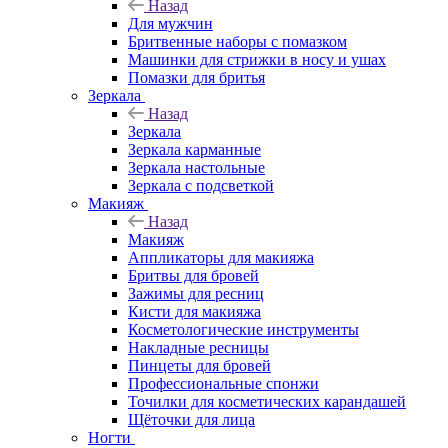
Назад
Для мужчин
Бритвенные наборы с помазком
Машинки для стрижки в носу и ушах
Помазки для бритья
Зеркала
Назад
Зеркала
Зеркала карманные
Зеркала настольные
Зеркала с подсветкой
Макияж
Назад
Макияж
Аппликаторы для макияжа
Бритвы для бровей
Зажимы для ресниц
Кисти для макияжа
Косметологические инструменты
Накладные ресницы
Пинцеты для бровей
Профессиональные спонжи
Точилки для косметических карандашей
Щёточки для лица
Ногти