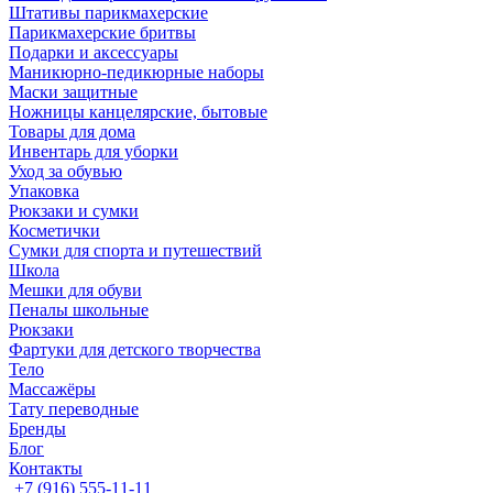
Штативы парикмахерские
Парикмахерские бритвы
Подарки и аксессуары
Маникюрно-педикюрные наборы
Маски защитные
Ножницы канцелярские, бытовые
Товары для дома
Инвентарь для уборки
Уход за обувью
Упаковка
Рюкзаки и сумки
Косметички
Сумки для спорта и путешествий
Школа
Мешки для обуви
Пеналы школьные
Рюкзаки
Фартуки для детского творчества
Тело
Массажёры
Тату переводные
Бренды
Блог
Контакты
+7 (916) 555-11-11