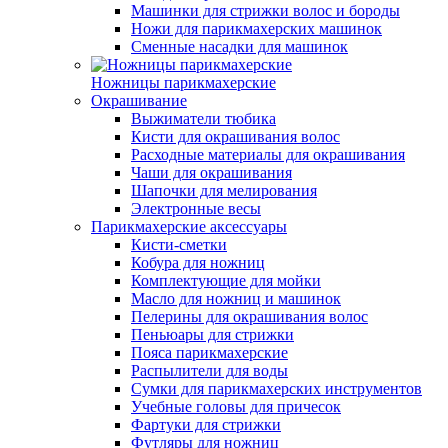
Машинки для стрижки волос и бороды
Ножи для парикмахерских машинок
Сменные насадки для машинок
Ножницы парикмахерские
Окрашивание
Выжиматели тюбика
Кисти для окрашивания волос
Расходные материалы для окрашивания
Чаши для окрашивания
Шапочки для мелирования
Электронные весы
Парикмахерские аксессуары
Кисти-сметки
Кобура для ножниц
Комплектующие для мойки
Масло для ножниц и машинок
Пелерины для окрашивания волос
Пеньюары для стрижки
Пояса парикмахерские
Распылители для воды
Сумки для парикмахерских инструментов
Учебные головы для причесок
Фартуки для стрижки
Футляры для ножниц