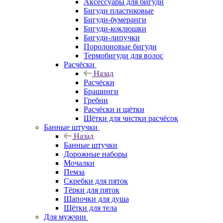
Аксессуары для бигуди
Бигуди пластиковые
Бигуди-бумеранги
Бигуди-коклюшки
Бигуди-липучки
Поролоновые бигуди
Термобигуди для волос
Расчёски
Назад
Расчёски
Брашинги
Гребни
Расчёски и щётки
Щётки для чистки расчёсок
Банные штучки
Назад
Банные штучки
Дорожные наборы
Мочалки
Пемза
Скребки для пяток
Тёрки для пяток
Шапочки для душа
Щётки для тела
Для мужчин