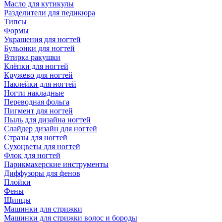
Масло для кутикулы
Разделители для педикюра
Типсы
Формы
Украшения для ногтей
Бульонки для ногтей
Втирка ракушки
Клёпки для ногтей
Кружево для ногтей
Наклейки для ногтей
Ногти накладные
Переводная фольга
Пигмент для ногтей
Пыль для дизайна ногтей
Слайдер дизайн для ногтей
Стразы для ногтей
Сухоцветы для ногтей
Флок для ногтей
Парикмахерские инструменты
Диффузоры для фенов
Плойки
Фены
Щипцы
Машинки для стрижки
Машинки для стрижки волос и бороды