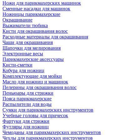
Ножи для парикмахерских машинок
Сменные насадки для машинок
Ножницы парикмахерские
Окрашивание
Выжиматели тюбика
Кисти для окрашивания волос
Расходные материалы для окрашивания
Чаши для окрашивания
Шапочки для мелирования
Электронные весы
Парикмахерские аксессуары
Кисти-сметки
Кобура для ножниц
Комплектующие для мойки
Масло для ножниц и машинок
Пелерины для окрашивания волос
Пеньюары для стрижки
Пояса парикмахерские
Распылители для воды
Сумки для парикмахерских инструментов
Учебные головы для причесок
Фартуки для стрижки
Футляры для ножниц
Чемоданы для парикмахерских инструментов
Чехлы для парикмахерских инструментов