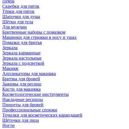
Пемза
Скребки для пяток
Тёрки для пяток
Шапочки для душа
Щётки для тела
Для мужчин
Бритвенные наборы с помазком
Машинки для стрижки в носу и ушах
Помазки для бритья
Зеркала
Зеркала карманные
Зеркала настольные
Зеркала с подсветкой
Макияж
Аппликаторы для макияжа
Бритвы для бровей
Зажимы для ресниц
Кисти для макияжа
Косметологические инструменты
Накладные ресницы
Пинцеты для бровей
Профессиональные спонжи
Точилки для косметических карандашей
Щёточки для лица
Ногти