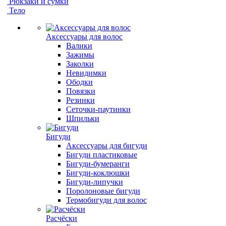
Рюкзаки и сумки
Тело
Аксессуары для волос
Валики
Зажимы
Заколки
Невидимки
Ободки
Повязки
Резинки
Сеточки-паутинки
Шпильки
Бигуди
Аксессуары для бигуди
Бигуди пластиковые
Бигуди-бумеранги
Бигуди-коклюшки
Бигуди-липучки
Поролоновые бигуди
Термобигуди для волос
Расчёски