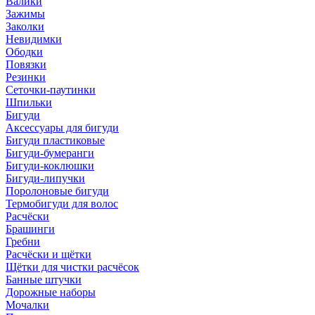
Валики
Зажимы
Заколки
Невидимки
Ободки
Повязки
Резинки
Сеточки-паутинки
Шпильки
Бигуди
Аксессуары для бигуди
Бигуди пластиковые
Бигуди-бумеранги
Бигуди-коклюшки
Бигуди-липучки
Поролоновые бигуди
Термобигуди для волос
Расчёски
Брашинги
Гребни
Расчёски и щётки
Щётки для чистки расчёсок
Банные штучки
Дорожные наборы
Мочалки