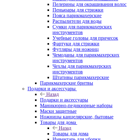
Пелерины для окрашивания волос
Пеньюары для стрижки
Пояса парикмахерские
Распылители для воды
Сумки для парикмахерских
инструментов
Учебные головы для причесок
Фартуки для стрижки
Футляры для ножниц
Чемоданы для парикмахерских
инструментов
Чехлы для парикмахерских
инструментов
Штативы парикмахерские
Парикмахерские бритвы
Подарки и аксессуары
Назад
Подарки и аксессуары
Маникюрно-педикюрные наборы
Маски защитные
Ножницы канцелярские, бытовые
Товары для дома
Назад
Товары для дома
Инвентарь для уборки