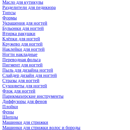
Масло для кутикулы
Разделители для педикюра
Типсы
Формы
Украшения для ногтей
Бульонки для ногтей
Втирка ракушки
Клёпки для ногтей
Кружево для ногтей
Наклейки для ногтей
Ногти накладные
Переводная фольга
Пигмент для ногтей
Пыль для дизайна ногтей
Слайдер дизайн для ногтей
Стразы для ногтей
Сухоцветы для ногтей
Флок для ногтей
Парикмахерские инструменты
Диффузоры для фенов
Плойки
Фены
Щипцы
Машинки для стрижки
Машинки для стрижки волос и бороды