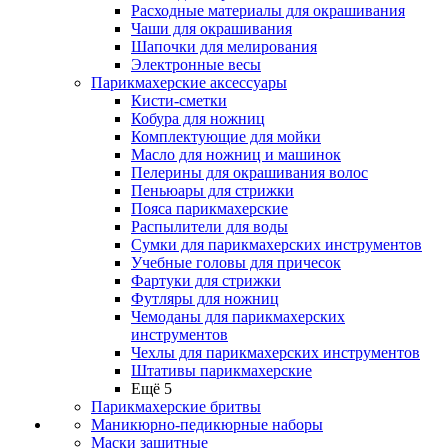
Расходные материалы для окрашивания
Чаши для окрашивания
Шапочки для мелирования
Электронные весы
Парикмахерские аксессуары
Кисти-сметки
Кобура для ножниц
Комплектующие для мойки
Масло для ножниц и машинок
Пелерины для окрашивания волос
Пеньюары для стрижки
Пояса парикмахерские
Распылители для воды
Сумки для парикмахерских инструментов
Учебные головы для причесок
Фартуки для стрижки
Футляры для ножниц
Чемоданы для парикмахерских
инструментов
Чехлы для парикмахерских инструментов
Штативы парикмахерские
Ещё 5
Парикмахерские бритвы
Маникюрно-педикюрные наборы
Маски защитные