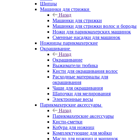
Щипцы
Машинки для стрижки
Назад
Машинки для стрижки
Машинки для стрижки волос и бороды
Ножи для парикмахерских машинок
Сменные насадки для машинок
Ножницы парикмахерские
Окрашивание
Назад
Окрашивание
Выжиматели тюбика
Кисти для окрашивания волос
Расходные материалы для
окрашивания
Чаши для окрашивания
Шапочки для мелирования
Электронные весы
Парикмахерские аксессуары
Назад
Парикмахерские аксессуары
Кисти-сметки
Кобура для ножниц
Комплектующие для мойки
Масло для ножниц и машинок