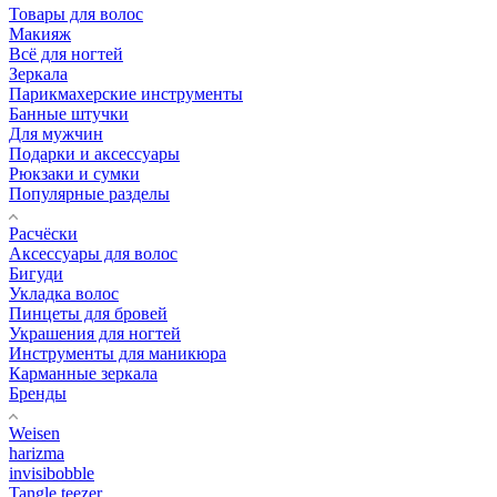
Товары для волос
Макияж
Всё для ногтей
Зеркала
Парикмахерские инструменты
Банные штучки
Для мужчин
Подарки и аксессуары
Рюкзаки и сумки
Популярные разделы
Расчёски
Аксессуары для волос
Бигуди
Укладка волос
Пинцеты для бровей
Украшения для ногтей
Инструменты для маникюра
Карманные зеркала
Бренды
Weisen
harizma
invisibobble
Tangle teezer