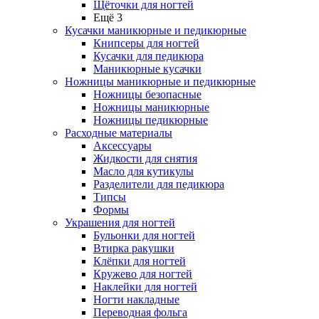
Щёточки для ногтей
Ещё 3
Кусачки маникюрные и педикюрные
Книпсеры для ногтей
Кусачки для педикюра
Маникюрные кусачки
Ножницы маникюрные и педикюрные
Ножницы безопасные
Ножницы маникюрные
Ножницы педикюрные
Расходные материалы
Аксессуары
Жидкости для снятия
Масло для кутикулы
Разделители для педикюра
Типсы
Формы
Украшения для ногтей
Бульонки для ногтей
Втирка ракушки
Клёпки для ногтей
Кружево для ногтей
Наклейки для ногтей
Ногти накладные
Переводная фольга