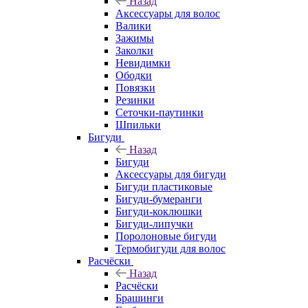
Назад
Аксессуары для волос
Валики
Зажимы
Заколки
Невидимки
Ободки
Повязки
Резинки
Сеточки-паутинки
Шпильки
Бигуди
Назад
Бигуди
Аксессуары для бигуди
Бигуди пластиковые
Бигуди-бумеранги
Бигуди-коклюшки
Бигуди-липучки
Поролоновые бигуди
Термобигуди для волос
Расчёски
Назад
Расчёски
Брашинги