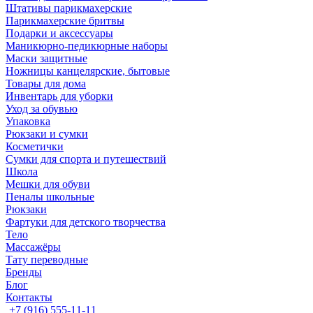
Штативы парикмахерские
Парикмахерские бритвы
Подарки и аксессуары
Маникюрно-педикюрные наборы
Маски защитные
Ножницы канцелярские, бытовые
Товары для дома
Инвентарь для уборки
Уход за обувью
Упаковка
Рюкзаки и сумки
Косметички
Сумки для спорта и путешествий
Школа
Мешки для обуви
Пеналы школьные
Рюкзаки
Фартуки для детского творчества
Тело
Массажёры
Тату переводные
Бренды
Блог
Контакты
+7 (916) 555-11-11