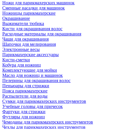
Ножи для парикмахерских машинок
Сменные насадки для машинок
Ножницы парикмахерские
Окрашивание
Выжиматели тюбика
Кисти для окрашивания волос
Расходные материалы для окрашивания
Чаши для окрашивания
Шапочки для мелирования
Электронные весы
Парикмахерские аксессуары
Кисти-сметки
Кобура для ножниц
Комплектующие для мойки
Масло для ножниц и машинок
Пелерины для окрашивания волос
Пеньюары для стрижки
Пояса парикмахерские
Распылители для воды
Сумки для парикмахерских инструментов
Учебные головы для причесок
Фартуки для стрижки
Футляры для ножниц
Чемоданы для парикмахерских инструментов
Чехлы для парикмахерских инструментов