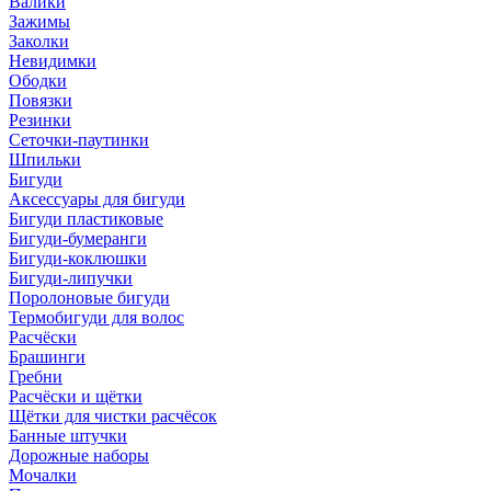
Валики
Зажимы
Заколки
Невидимки
Ободки
Повязки
Резинки
Сеточки-паутинки
Шпильки
Бигуди
Аксессуары для бигуди
Бигуди пластиковые
Бигуди-бумеранги
Бигуди-коклюшки
Бигуди-липучки
Поролоновые бигуди
Термобигуди для волос
Расчёски
Брашинги
Гребни
Расчёски и щётки
Щётки для чистки расчёсок
Банные штучки
Дорожные наборы
Мочалки