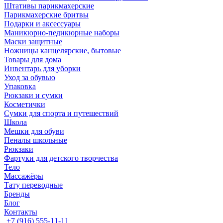
Штативы парикмахерские
Парикмахерские бритвы
Подарки и аксессуары
Маникюрно-педикюрные наборы
Маски защитные
Ножницы канцелярские, бытовые
Товары для дома
Инвентарь для уборки
Уход за обувью
Упаковка
Рюкзаки и сумки
Косметички
Сумки для спорта и путешествий
Школа
Мешки для обуви
Пеналы школьные
Рюкзаки
Фартуки для детского творчества
Тело
Массажёры
Тату переводные
Бренды
Блог
Контакты
+7 (916) 555-11-11