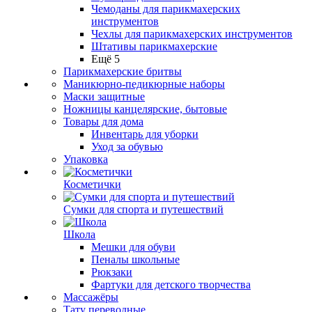
Чемоданы для парикмахерских
инструментов
Чехлы для парикмахерских инструментов
Штативы парикмахерские
Ещё 5
Парикмахерские бритвы
Маникюрно-педикюрные наборы
Маски защитные
Ножницы канцелярские, бытовые
Товары для дома
Инвентарь для уборки
Уход за обувью
Упаковка
Косметички
Сумки для спорта и путешествий
Школа
Мешки для обуви
Пеналы школьные
Рюкзаки
Фартуки для детского творчества
Массажёры
Тату переводные