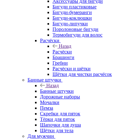
Аксессуары для бигуди
Бигуди пластиковые
Бигуди-бумеранги
Бигуди-коклюшки
Бигуди-липучки
Поролоновые бигуди
Термобигуди для волос
Расчёски
Назад
Расчёски
Брашинги
Гребни
Расчёски и щётки
Щётки для чистки расчёсок
Банные штучки
Назад
Банные штучки
Дорожные наборы
Мочалки
Пемза
Скребки для пяток
Тёрки для пяток
Шапочки для душа
Щётки для тела
Для мужчин