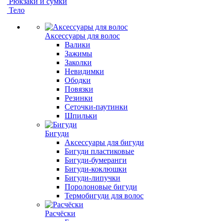
Рюкзаки и сумки
Тело
Аксессуары для волос
Валики
Зажимы
Заколки
Невидимки
Ободки
Повязки
Резинки
Сеточки-паутинки
Шпильки
Бигуди
Аксессуары для бигуди
Бигуди пластиковые
Бигуди-бумеранги
Бигуди-коклюшки
Бигуди-липучки
Поролоновые бигуди
Термобигуди для волос
Расчёски