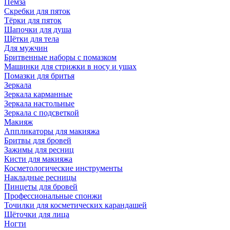
Пемза
Скребки для пяток
Тёрки для пяток
Шапочки для душа
Щётки для тела
Для мужчин
Бритвенные наборы с помазком
Машинки для стрижки в носу и ушах
Помазки для бритья
Зеркала
Зеркала карманные
Зеркала настольные
Зеркала с подсветкой
Макияж
Аппликаторы для макияжа
Бритвы для бровей
Зажимы для ресниц
Кисти для макияжа
Косметологические инструменты
Накладные ресницы
Пинцеты для бровей
Профессиональные спонжи
Точилки для косметических карандашей
Щёточки для лица
Ногти