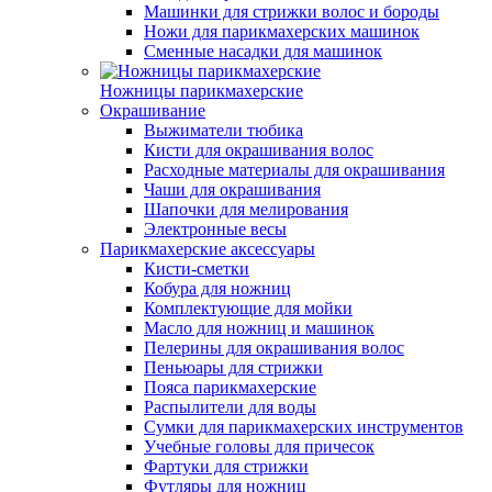
Машинки для стрижки волос и бороды
Ножи для парикмахерских машинок
Сменные насадки для машинок
Ножницы парикмахерские
Окрашивание
Выжиматели тюбика
Кисти для окрашивания волос
Расходные материалы для окрашивания
Чаши для окрашивания
Шапочки для мелирования
Электронные весы
Парикмахерские аксессуары
Кисти-сметки
Кобура для ножниц
Комплектующие для мойки
Масло для ножниц и машинок
Пелерины для окрашивания волос
Пеньюары для стрижки
Пояса парикмахерские
Распылители для воды
Сумки для парикмахерских инструментов
Учебные головы для причесок
Фартуки для стрижки
Футляры для ножниц