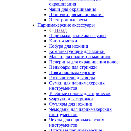
окрашивания
Чаши для окрашивания
Шапочки для мелирования
Электронные весы
Парикмахерские аксессуары
Назад
Парикмахерские аксессуары
Кисти-сметки
Кобура для ножниц
Комплектующие для мойки
Масло для ножниц и машинок
Пелерины для окрашивания волос
Пеньюары для стрижки
Пояса парикмахерские
Распылители для воды
Сумки для парикмахерских
инструментов
Учебные головы для причесок
Фартуки для стрижки
Футляры для ножниц
Чемоданы для парикмахерских
инструментов
Чехлы для парикмахерских
инструментов
Штативы парикмахерские