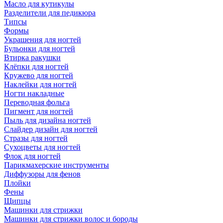
Масло для кутикулы
Разделители для педикюра
Типсы
Формы
Украшения для ногтей
Бульонки для ногтей
Втирка ракушки
Клёпки для ногтей
Кружево для ногтей
Наклейки для ногтей
Ногти накладные
Переводная фольга
Пигмент для ногтей
Пыль для дизайна ногтей
Слайдер дизайн для ногтей
Стразы для ногтей
Сухоцветы для ногтей
Флок для ногтей
Парикмахерские инструменты
Диффузоры для фенов
Плойки
Фены
Щипцы
Машинки для стрижки
Машинки для стрижки волос и бороды