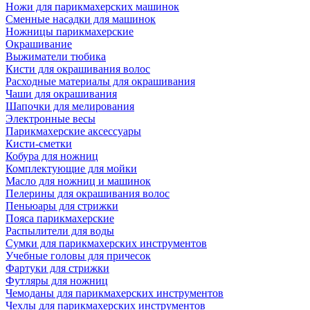
Ножи для парикмахерских машинок
Сменные насадки для машинок
Ножницы парикмахерские
Окрашивание
Выжиматели тюбика
Кисти для окрашивания волос
Расходные материалы для окрашивания
Чаши для окрашивания
Шапочки для мелирования
Электронные весы
Парикмахерские аксессуары
Кисти-сметки
Кобура для ножниц
Комплектующие для мойки
Масло для ножниц и машинок
Пелерины для окрашивания волос
Пеньюары для стрижки
Пояса парикмахерские
Распылители для воды
Сумки для парикмахерских инструментов
Учебные головы для причесок
Фартуки для стрижки
Футляры для ножниц
Чемоданы для парикмахерских инструментов
Чехлы для парикмахерских инструментов