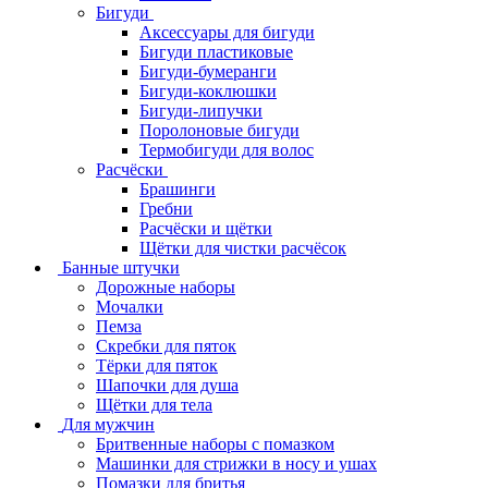
Бигуди
Аксессуары для бигуди
Бигуди пластиковые
Бигуди-бумеранги
Бигуди-коклюшки
Бигуди-липучки
Поролоновые бигуди
Термобигуди для волос
Расчёски
Брашинги
Гребни
Расчёски и щётки
Щётки для чистки расчёсок
Банные штучки
Дорожные наборы
Мочалки
Пемза
Скребки для пяток
Тёрки для пяток
Шапочки для душа
Щётки для тела
Для мужчин
Бритвенные наборы с помазком
Машинки для стрижки в носу и ушах
Помазки для бритья