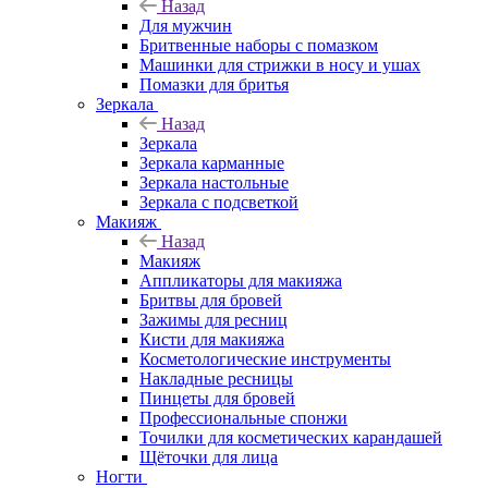
Назад
Для мужчин
Бритвенные наборы с помазком
Машинки для стрижки в носу и ушах
Помазки для бритья
Зеркала
Назад
Зеркала
Зеркала карманные
Зеркала настольные
Зеркала с подсветкой
Макияж
Назад
Макияж
Аппликаторы для макияжа
Бритвы для бровей
Зажимы для ресниц
Кисти для макияжа
Косметологические инструменты
Накладные ресницы
Пинцеты для бровей
Профессиональные спонжи
Точилки для косметических карандашей
Щёточки для лица
Ногти