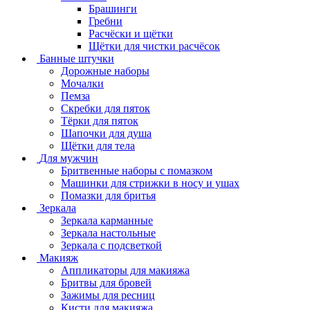
Брашинги
Гребни
Расчёски и щётки
Щётки для чистки расчёсок
Банные штучки
Дорожные наборы
Мочалки
Пемза
Скребки для пяток
Тёрки для пяток
Шапочки для душа
Щётки для тела
Для мужчин
Бритвенные наборы с помазком
Машинки для стрижки в носу и ушах
Помазки для бритья
Зеркала
Зеркала карманные
Зеркала настольные
Зеркала с подсветкой
Макияж
Аппликаторы для макияжа
Бритвы для бровей
Зажимы для ресниц
Кисти для макияжа