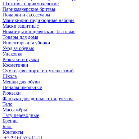
Штативы парикмахерские
Парикмахерские бритвы
Подарки и аксессуары
Маникюрно-педикюрные наборы
Маски защитные
Ножницы канцелярские, бытовые
Товары для дома
Инвентарь для уборки
Уход за обувью
Упаковка
Рюкзаки и сумки
Косметички
Сумки для спорта и путешествий
Школа
Мешки для обуви
Пеналы школьные
Рюкзаки
Фартуки для детского творчества
Тело
Массажёры
Тату переводные
Бренды
Блог
Контакты
+7 (916) 555-11-11