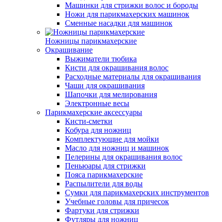
Машинки для стрижки волос и бороды
Ножи для парикмахерских машинок
Сменные насадки для машинок
Ножницы парикмахерские
Окрашивание
Выжиматели тюбика
Кисти для окрашивания волос
Расходные материалы для окрашивания
Чаши для окрашивания
Шапочки для мелирования
Электронные весы
Парикмахерские аксессуары
Кисти-сметки
Кобура для ножниц
Комплектующие для мойки
Масло для ножниц и машинок
Пелерины для окрашивания волос
Пеньюары для стрижки
Пояса парикмахерские
Распылители для воды
Сумки для парикмахерских инструментов
Учебные головы для причесок
Фартуки для стрижки
Футляры для ножниц