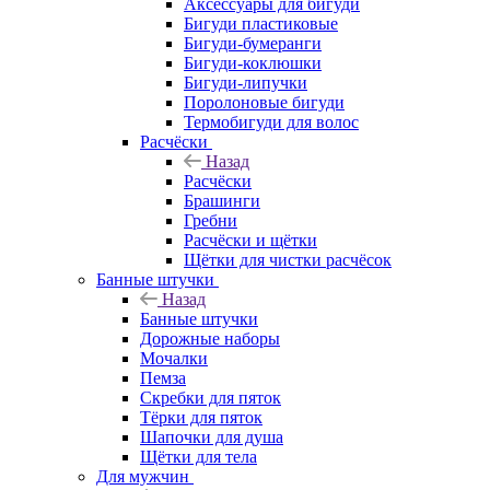
Аксессуары для бигуди
Бигуди пластиковые
Бигуди-бумеранги
Бигуди-коклюшки
Бигуди-липучки
Поролоновые бигуди
Термобигуди для волос
Расчёски
Назад
Расчёски
Брашинги
Гребни
Расчёски и щётки
Щётки для чистки расчёсок
Банные штучки
Назад
Банные штучки
Дорожные наборы
Мочалки
Пемза
Скребки для пяток
Тёрки для пяток
Шапочки для душа
Щётки для тела
Для мужчин