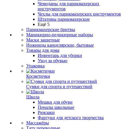
Чемоданы для парикмахерских
инструментов
Чехлы для парикмахерских инструментов
Штативы парикмахерские
Ещё 5
Парикмахерские бритвы
Маникюрно-педикюрные наборы
Маски защитные
Ножницы канцелярские, бытовые
Товары для дома
Инвентарь для уборки
Уход за обувью
Упаковка
Косметички
Сумки для спорта и путешествий
Школа
Мешки для обуви
Пеналы школьные
Рюкзаки
Фартуки для детского творчества
Массажёры
Тату переводные