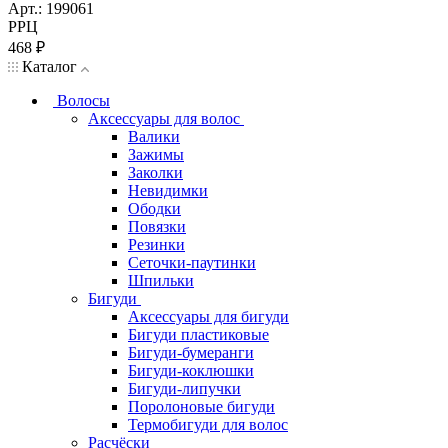
Арт.: 199061
РРЦ
468
₽
Каталог
Волосы
Аксессуары для волос
Валики
Зажимы
Заколки
Невидимки
Ободки
Повязки
Резинки
Сеточки-паутинки
Шпильки
Бигуди
Аксессуары для бигуди
Бигуди пластиковые
Бигуди-бумеранги
Бигуди-коклюшки
Бигуди-липучки
Поролоновые бигуди
Термобигуди для волос
Расчёски