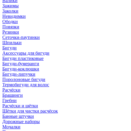
Валики
Зажимы
Заколки
Невидимки
Ободки
Повязки
Резинки
Сеточки-паутинки
Шпильки
Бигуди
Аксессуары для бигуди
Бигуди пластиковые
Бигуди-бумеранги
Бигуди-коклюшки
Бигуди-липучки
Поролоновые бигуди
Термобигуди для волос
Расчёски
Брашинги
Гребни
Расчёски и щётки
Щётки для чистки расчёсок
Банные штучки
Дорожные наборы
Мочалки