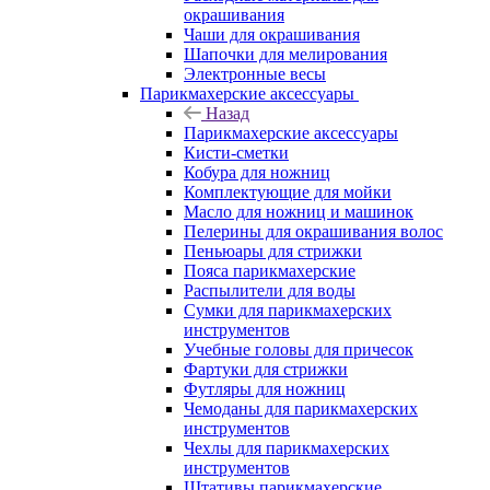
окрашивания
Чаши для окрашивания
Шапочки для мелирования
Электронные весы
Парикмахерские аксессуары
Назад
Парикмахерские аксессуары
Кисти-сметки
Кобура для ножниц
Комплектующие для мойки
Масло для ножниц и машинок
Пелерины для окрашивания волос
Пеньюары для стрижки
Пояса парикмахерские
Распылители для воды
Сумки для парикмахерских
инструментов
Учебные головы для причесок
Фартуки для стрижки
Футляры для ножниц
Чемоданы для парикмахерских
инструментов
Чехлы для парикмахерских
инструментов
Штативы парикмахерские