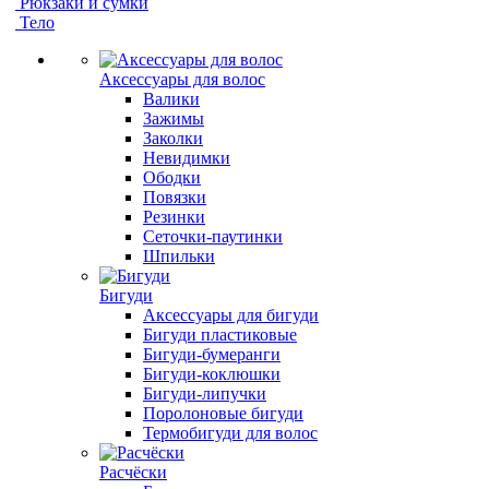
Рюкзаки и сумки
Тело
Аксессуары для волос
Валики
Зажимы
Заколки
Невидимки
Ободки
Повязки
Резинки
Сеточки-паутинки
Шпильки
Бигуди
Аксессуары для бигуди
Бигуди пластиковые
Бигуди-бумеранги
Бигуди-коклюшки
Бигуди-липучки
Поролоновые бигуди
Термобигуди для волос
Расчёски