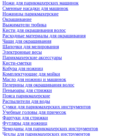
Ножи для парикмахерских машинок
Сменные насадки для машинок
Ножницы парикмахерские
Окрашивание
Выжиматели тюбика
Кисти для окрашивания волос
Расходные материалы для окрашивания
Чаши для окрашивания
Шапочки для мелирования
Электронные весы
Парикмахерские аксессуары
Кисти-сметки
Кобура для ножниц
Комплектующие для мойки
Масло для ножниц и машинок
Пелерины для окрашивания волос
Пеньюары для стрижки
Пояса парикмахерские
Распылители для воды
Сумки для парикмахерских инструментов
Учебные головы для причесок
Фартуки для стрижки
Футляры для ножниц
Чемоданы для парикмахерских инструментов
Чехлы для парикмахерских инструментов