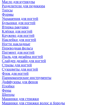
Масло для кутикулы
Разделители для педикюра
Типсы
Формы
Украшения для ногтей
Бульонки для ногтей
Втирка ракушки
Клёпки для ногтей
Кружево для ногтей
Наклейки для ногтей
Ногти накладные
Переводная фольга
Пигмент для ногтей
Пыль для дизайна ногтей
Слайдер дизайн для ногтей
Стразы для ногтей
Сухоцветы для ногтей
Флок для ногтей
Парикмахерские инструменты
Диффузоры для фенов
Плойки
Фены
Щипцы
Машинки для стрижки
Машинки для стрижки волос и бороды