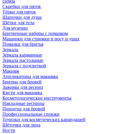
Пемза
Скребки для пяток
Тёрки для пяток
Шапочки для душа
Щётки для тела
Для мужчин
Бритвенные наборы с помазком
Машинки для стрижки в носу и ушах
Помазки для бритья
Зеркала
Зеркала карманные
Зеркала настольные
Зеркала с подсветкой
Макияж
Аппликаторы для макияжа
Бритвы для бровей
Зажимы для ресниц
Кисти для макияжа
Косметологические инструменты
Накладные ресницы
Пинцеты для бровей
Профессиональные спонжи
Точилки для косметических карандашей
Щёточки для лица
Ногти