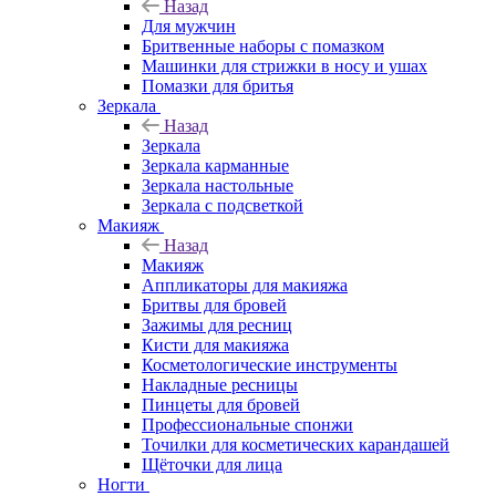
Назад
Для мужчин
Бритвенные наборы с помазком
Машинки для стрижки в носу и ушах
Помазки для бритья
Зеркала
Назад
Зеркала
Зеркала карманные
Зеркала настольные
Зеркала с подсветкой
Макияж
Назад
Макияж
Аппликаторы для макияжа
Бритвы для бровей
Зажимы для ресниц
Кисти для макияжа
Косметологические инструменты
Накладные ресницы
Пинцеты для бровей
Профессиональные спонжи
Точилки для косметических карандашей
Щёточки для лица
Ногти