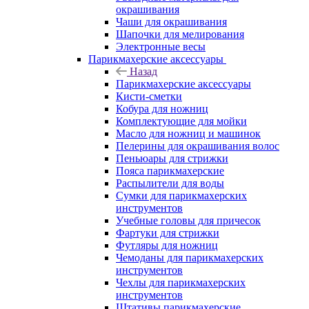
окрашивания
Чаши для окрашивания
Шапочки для мелирования
Электронные весы
Парикмахерские аксессуары
Назад
Парикмахерские аксессуары
Кисти-сметки
Кобура для ножниц
Комплектующие для мойки
Масло для ножниц и машинок
Пелерины для окрашивания волос
Пеньюары для стрижки
Пояса парикмахерские
Распылители для воды
Сумки для парикмахерских
инструментов
Учебные головы для причесок
Фартуки для стрижки
Футляры для ножниц
Чемоданы для парикмахерских
инструментов
Чехлы для парикмахерских
инструментов
Штативы парикмахерские