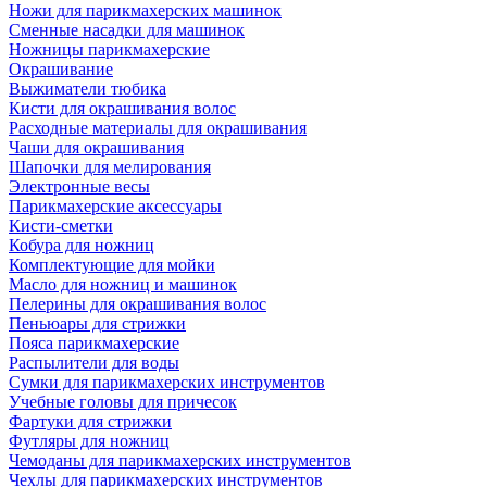
Ножи для парикмахерских машинок
Сменные насадки для машинок
Ножницы парикмахерские
Окрашивание
Выжиматели тюбика
Кисти для окрашивания волос
Расходные материалы для окрашивания
Чаши для окрашивания
Шапочки для мелирования
Электронные весы
Парикмахерские аксессуары
Кисти-сметки
Кобура для ножниц
Комплектующие для мойки
Масло для ножниц и машинок
Пелерины для окрашивания волос
Пеньюары для стрижки
Пояса парикмахерские
Распылители для воды
Сумки для парикмахерских инструментов
Учебные головы для причесок
Фартуки для стрижки
Футляры для ножниц
Чемоданы для парикмахерских инструментов
Чехлы для парикмахерских инструментов