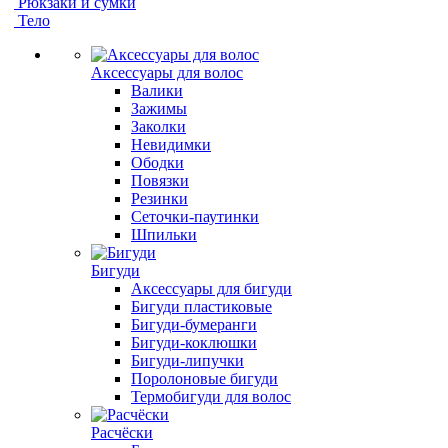
Рюкзаки и сумки
Тело
Аксессуары для волос
Валики
Зажимы
Заколки
Невидимки
Ободки
Повязки
Резинки
Сеточки-паутинки
Шпильки
Бигуди
Аксессуары для бигуди
Бигуди пластиковые
Бигуди-бумеранги
Бигуди-коклюшки
Бигуди-липучки
Поролоновые бигуди
Термобигуди для волос
Расчёски