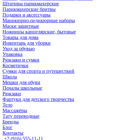
Штативы парикмахерские
Парикмахерские бритвы
Подарки и аксессуары
Маникюрно-педикюрные наборы
Маски защитные
Ножницы канцелярские, бытовые
Товары для дома
Инвентарь для уборки
Уход за обувью
Упаковка
Рюкзаки и сумки
Косметички
Сумки для спорта и путешествий
Школа
Мешки для обуви
Пеналы школьные
Рюкзаки
Фартуки для детского творчества
Тело
Массажёры
Тату переводные
Бренды
Блог
Контакты
+7 (916) 555-11-11