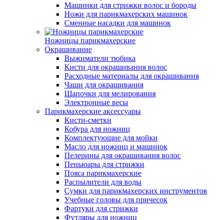
Машинки для стрижки волос и бороды
Ножи для парикмахерских машинок
Сменные насадки для машинок
Ножницы парикмахерские
Окрашивание
Выжиматели тюбика
Кисти для окрашивания волос
Расходные материалы для окрашивания
Чаши для окрашивания
Шапочки для мелирования
Электронные весы
Парикмахерские аксессуары
Кисти-сметки
Кобура для ножниц
Комплектующие для мойки
Масло для ножниц и машинок
Пелерины для окрашивания волос
Пеньюары для стрижки
Пояса парикмахерские
Распылители для воды
Сумки для парикмахерских инструментов
Учебные головы для причесок
Фартуки для стрижки
Футляры для ножниц