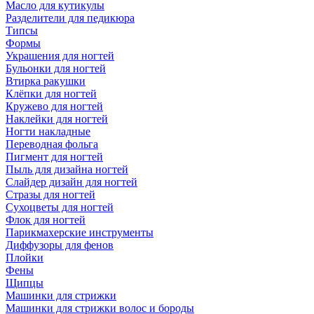
Масло для кутикулы
Разделители для педикюра
Типсы
Формы
Украшения для ногтей
Бульонки для ногтей
Втирка ракушки
Клёпки для ногтей
Кружево для ногтей
Наклейки для ногтей
Ногти накладные
Переводная фольга
Пигмент для ногтей
Пыль для дизайна ногтей
Слайдер дизайн для ногтей
Стразы для ногтей
Сухоцветы для ногтей
Флок для ногтей
Парикмахерские инструменты
Диффузоры для фенов
Плойки
Фены
Щипцы
Машинки для стрижки
Машинки для стрижки волос и бороды