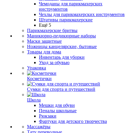
Чемоданы для парикмахерских
инструментов
Чехлы для парикмахерских инструментов
Штативы парикмахерские
Ещё 5
Парикмахерские бритвы
Маникюрно-педикюрные наборы
Маски защитные
Ножницы канцелярские, бытовые
Товары для дома
Инвентарь для уборки
Уход за обувью
Упаковка
Косметички
Сумки для спорта и путешествий
Школа
Мешки для обуви
Пеналы школьные
Рюкзаки
Фартуки для детского творчества
Массажёры
Тату переводные