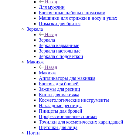
Назад
Для мужчин
Бритвенные наборы с помазком
Машинки для стрижки в носу и ушах
Помазки для бритья
Зеркала
Назад
Зеркала
Зеркала карманные
Зеркала настольные
Зеркала с подсветкой
Макияж
Назад
Макияж
Аппликаторы для макияжа
Бритвы для бровей
Зажимы для ресниц
Кисти для макияжа
Косметологические инструменты
Накладные ресницы
Пинцеты для бровей
Профессиональные спонжи
Точилки для косметических карандашей
Щёточки для лица
Ногти