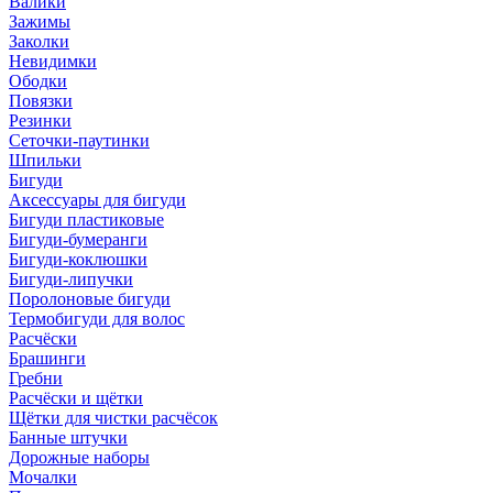
Валики
Зажимы
Заколки
Невидимки
Ободки
Повязки
Резинки
Сеточки-паутинки
Шпильки
Бигуди
Аксессуары для бигуди
Бигуди пластиковые
Бигуди-бумеранги
Бигуди-коклюшки
Бигуди-липучки
Поролоновые бигуди
Термобигуди для волос
Расчёски
Брашинги
Гребни
Расчёски и щётки
Щётки для чистки расчёсок
Банные штучки
Дорожные наборы
Мочалки