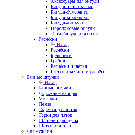
Аксессуары для бигуди
Бигуди пластиковые
Бигуди-бумеранги
Бигуди-коклюшки
Бигуди-липучки
Поролоновые бигуди
Термобигуди для волос
Расчёски
Назад
Расчёски
Брашинги
Гребни
Расчёски и щётки
Щётки для чистки расчёсок
Банные штучки
Назад
Банные штучки
Дорожные наборы
Мочалки
Пемза
Скребки для пяток
Тёрки для пяток
Шапочки для душа
Щётки для тела
Для мужчин