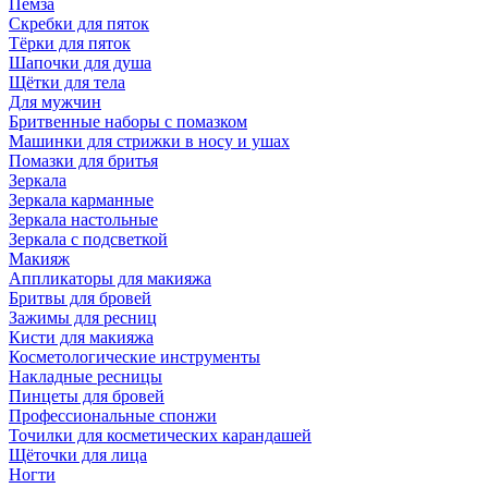
Пемза
Скребки для пяток
Тёрки для пяток
Шапочки для душа
Щётки для тела
Для мужчин
Бритвенные наборы с помазком
Машинки для стрижки в носу и ушах
Помазки для бритья
Зеркала
Зеркала карманные
Зеркала настольные
Зеркала с подсветкой
Макияж
Аппликаторы для макияжа
Бритвы для бровей
Зажимы для ресниц
Кисти для макияжа
Косметологические инструменты
Накладные ресницы
Пинцеты для бровей
Профессиональные спонжи
Точилки для косметических карандашей
Щёточки для лица
Ногти