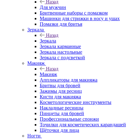
Назад
Для мужчин
Бритвенные наборы с помазком
Машинки для стрижки в носу и ушах
Помазки для бритья
Зеркала
Назад
Зеркала
Зеркала карманные
Зеркала настольные
Зеркала с подсветкой
Макияж
Назад
Макияж
Аппликаторы для макияжа
Бритвы для бровей
Зажимы для ресниц
Кисти для макияжа
Косметологические инструменты
Накладные ресницы
Пинцеты для бровей
Профессиональные спонжи
Точилки для косметических карандашей
Щёточки для лица
Ногти