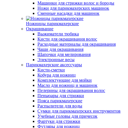
Машинки для стрижки волос и бороды
Ножи для парикмахерских машинок
Сменные насадки для машинок
Ножницы парикмахерские
Окрашивание
Выжиматели тюбика
Кисти для окрашивания волос
Расходные материалы для окрашивания
Чаши для окрашивания
Шапочки для мелирования
Электронные весы
Парикмахерские аксессуары
Кисти-сметки
Кобура для ножниц
Комплектующие для мойки
Масло для ножниц и машинок
Пелерины для окрашивания волос
Пеньюары для стрижки
Пояса парикмахерские
Распылители для воды
Сумки для парикмахерских инструментов
Учебные головы для причесок
Фартуки для стрижки
Футляры для ножниц