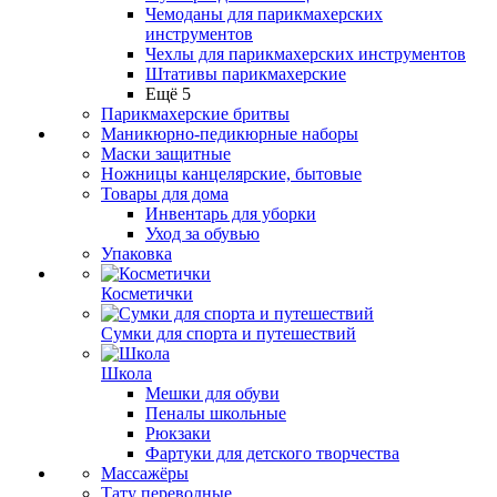
Чемоданы для парикмахерских
инструментов
Чехлы для парикмахерских инструментов
Штативы парикмахерские
Ещё 5
Парикмахерские бритвы
Маникюрно-педикюрные наборы
Маски защитные
Ножницы канцелярские, бытовые
Товары для дома
Инвентарь для уборки
Уход за обувью
Упаковка
Косметички
Сумки для спорта и путешествий
Школа
Мешки для обуви
Пеналы школьные
Рюкзаки
Фартуки для детского творчества
Массажёры
Тату переводные