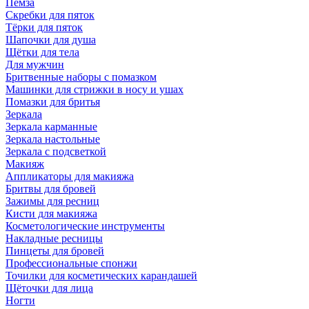
Пемза
Скребки для пяток
Тёрки для пяток
Шапочки для душа
Щётки для тела
Для мужчин
Бритвенные наборы с помазком
Машинки для стрижки в носу и ушах
Помазки для бритья
Зеркала
Зеркала карманные
Зеркала настольные
Зеркала с подсветкой
Макияж
Аппликаторы для макияжа
Бритвы для бровей
Зажимы для ресниц
Кисти для макияжа
Косметологические инструменты
Накладные ресницы
Пинцеты для бровей
Профессиональные спонжи
Точилки для косметических карандашей
Щёточки для лица
Ногти