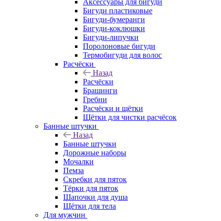
Аксессуары для бигуди
Бигуди пластиковые
Бигуди-бумеранги
Бигуди-коклюшки
Бигуди-липучки
Поролоновые бигуди
Термобигуди для волос
Расчёски
Назад
Расчёски
Брашинги
Гребни
Расчёски и щётки
Щётки для чистки расчёсок
Банные штучки
Назад
Банные штучки
Дорожные наборы
Мочалки
Пемза
Скребки для пяток
Тёрки для пяток
Шапочки для душа
Щётки для тела
Для мужчин