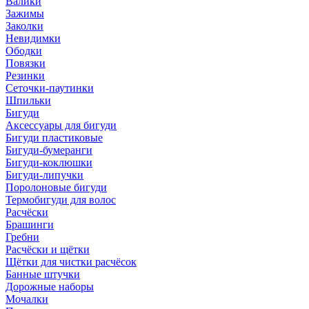
Валики
Зажимы
Заколки
Невидимки
Ободки
Повязки
Резинки
Сеточки-паутинки
Шпильки
Бигуди
Аксессуары для бигуди
Бигуди пластиковые
Бигуди-бумеранги
Бигуди-коклюшки
Бигуди-липучки
Поролоновые бигуди
Термобигуди для волос
Расчёски
Брашинги
Гребни
Расчёски и щётки
Щётки для чистки расчёсок
Банные штучки
Дорожные наборы
Мочалки