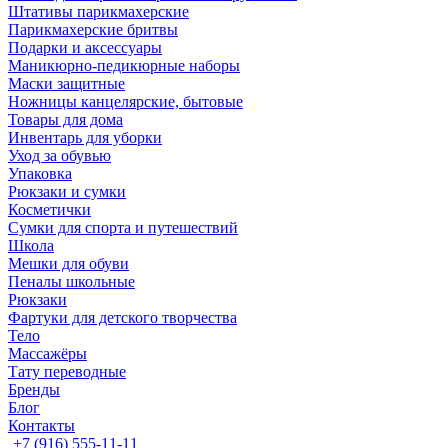
Штативы парикмахерские
Парикмахерские бритвы
Подарки и аксессуары
Маникюрно-педикюрные наборы
Маски защитные
Ножницы канцелярские, бытовые
Товары для дома
Инвентарь для уборки
Уход за обувью
Упаковка
Рюкзаки и сумки
Косметички
Сумки для спорта и путешествий
Школа
Мешки для обуви
Пеналы школьные
Рюкзаки
Фартуки для детского творчества
Тело
Массажёры
Тату переводные
Бренды
Блог
Контакты
+7 (916) 555-11-11