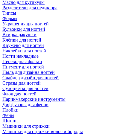
Масло для кутикулы
Разделители для педикюра
Типсы
Формы
Украшения для ногтей
Бульонки для ногтей
Втирка ракушки
Клёпки для ногтей
Кружево для ногтей
Наклейки для ногтей
Ногти накладные
Переводная фольга
Пигмент для ногтей
Пыль для дизайна ногтей
Слайдер дизайн для ногтей
Стразы для ногтей
Сухоцветы для ногтей
Флок для ногтей
Парикмахерские инструменты
Диффузоры для фенов
Плойки
Фены
Щипцы
Машинки для стрижки
Машинки для стрижки волос и бороды