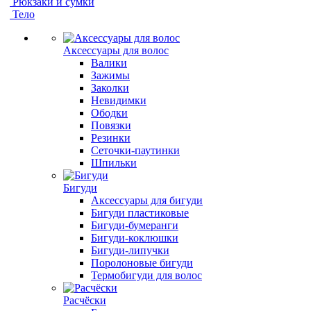
Рюкзаки и сумки
Тело
Аксессуары для волос
Валики
Зажимы
Заколки
Невидимки
Ободки
Повязки
Резинки
Сеточки-паутинки
Шпильки
Бигуди
Аксессуары для бигуди
Бигуди пластиковые
Бигуди-бумеранги
Бигуди-коклюшки
Бигуди-липучки
Поролоновые бигуди
Термобигуди для волос
Расчёски