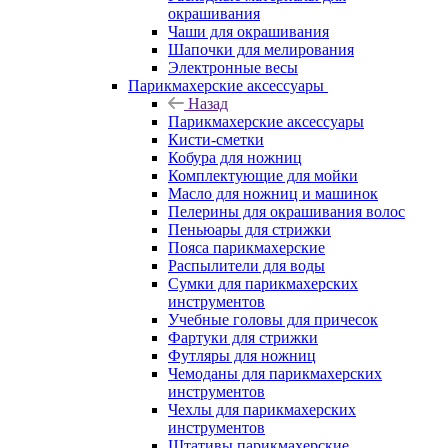
окрашивания
Чаши для окрашивания
Шапочки для мелирования
Электронные весы
Парикмахерские аксессуары
Назад
Парикмахерские аксессуары
Кисти-сметки
Кобура для ножниц
Комплектующие для мойки
Масло для ножниц и машинок
Пелерины для окрашивания волос
Пеньюары для стрижки
Пояса парикмахерские
Распылители для воды
Сумки для парикмахерских
инструментов
Учебные головы для причесок
Фартуки для стрижки
Футляры для ножниц
Чемоданы для парикмахерских
инструментов
Чехлы для парикмахерских
инструментов
Штативы парикмахерские