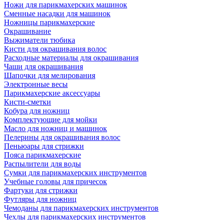
Ножи для парикмахерских машинок
Сменные насадки для машинок
Ножницы парикмахерские
Окрашивание
Выжиматели тюбика
Кисти для окрашивания волос
Расходные материалы для окрашивания
Чаши для окрашивания
Шапочки для мелирования
Электронные весы
Парикмахерские аксессуары
Кисти-сметки
Кобура для ножниц
Комплектующие для мойки
Масло для ножниц и машинок
Пелерины для окрашивания волос
Пеньюары для стрижки
Пояса парикмахерские
Распылители для воды
Сумки для парикмахерских инструментов
Учебные головы для причесок
Фартуки для стрижки
Футляры для ножниц
Чемоданы для парикмахерских инструментов
Чехлы для парикмахерских инструментов