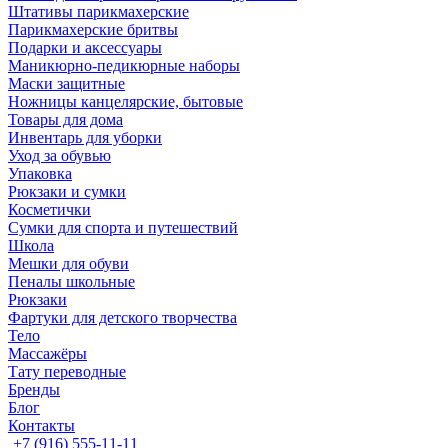
Штативы парикмахерские
Парикмахерские бритвы
Подарки и аксессуары
Маникюрно-педикюрные наборы
Маски защитные
Ножницы канцелярские, бытовые
Товары для дома
Инвентарь для уборки
Уход за обувью
Упаковка
Рюкзаки и сумки
Косметички
Сумки для спорта и путешествий
Школа
Мешки для обуви
Пеналы школьные
Рюкзаки
Фартуки для детского творчества
Тело
Массажёры
Тату переводные
Бренды
Блог
Контакты
+7 (916) 555-11-11