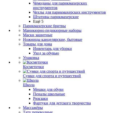
Чемоданы для парикмахерских
инструментов
Чехлы для парикмахерских инструментов
Штативы парикмахерские
Ещё 5
Парикмахерские бритвы
Маникюрно-педикюрные наборы
Маски защитные
Ножницы канцелярские, бытовые
Товары для дома
Инвентарь для уборки
Уход за обувью
Упаковка
Косметички
Сумки для спорта и путешествий
Школа
Мешки для обуви
Пеналы школьные
Рюкзаки
Фартуки для детского творчества
Массажёры
Тату переводные