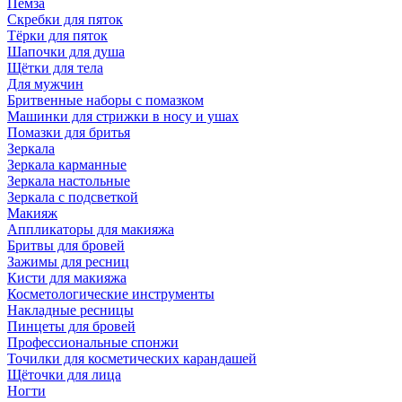
Пемза
Скребки для пяток
Тёрки для пяток
Шапочки для душа
Щётки для тела
Для мужчин
Бритвенные наборы с помазком
Машинки для стрижки в носу и ушах
Помазки для бритья
Зеркала
Зеркала карманные
Зеркала настольные
Зеркала с подсветкой
Макияж
Аппликаторы для макияжа
Бритвы для бровей
Зажимы для ресниц
Кисти для макияжа
Косметологические инструменты
Накладные ресницы
Пинцеты для бровей
Профессиональные спонжи
Точилки для косметических карандашей
Щёточки для лица
Ногти