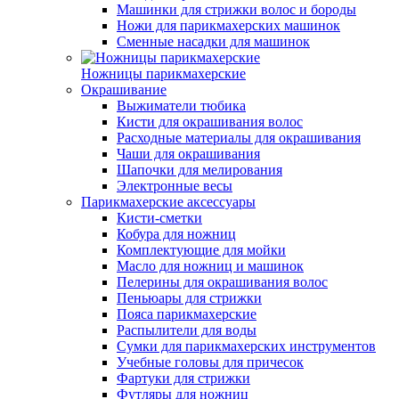
Машинки для стрижки волос и бороды
Ножи для парикмахерских машинок
Сменные насадки для машинок
Ножницы парикмахерские
Окрашивание
Выжиматели тюбика
Кисти для окрашивания волос
Расходные материалы для окрашивания
Чаши для окрашивания
Шапочки для мелирования
Электронные весы
Парикмахерские аксессуары
Кисти-сметки
Кобура для ножниц
Комплектующие для мойки
Масло для ножниц и машинок
Пелерины для окрашивания волос
Пеньюары для стрижки
Пояса парикмахерские
Распылители для воды
Сумки для парикмахерских инструментов
Учебные головы для причесок
Фартуки для стрижки
Футляры для ножниц