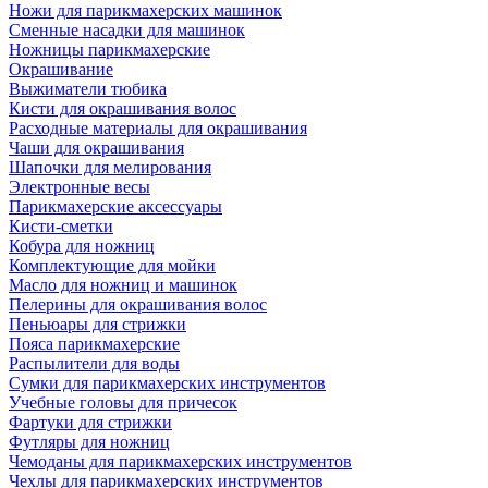
Ножи для парикмахерских машинок
Сменные насадки для машинок
Ножницы парикмахерские
Окрашивание
Выжиматели тюбика
Кисти для окрашивания волос
Расходные материалы для окрашивания
Чаши для окрашивания
Шапочки для мелирования
Электронные весы
Парикмахерские аксессуары
Кисти-сметки
Кобура для ножниц
Комплектующие для мойки
Масло для ножниц и машинок
Пелерины для окрашивания волос
Пеньюары для стрижки
Пояса парикмахерские
Распылители для воды
Сумки для парикмахерских инструментов
Учебные головы для причесок
Фартуки для стрижки
Футляры для ножниц
Чемоданы для парикмахерских инструментов
Чехлы для парикмахерских инструментов