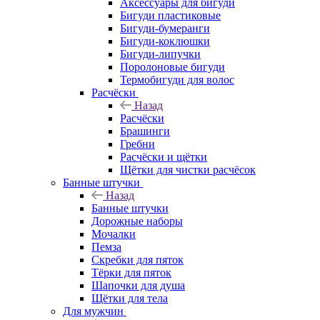
Аксессуары для бигуди
Бигуди пластиковые
Бигуди-бумеранги
Бигуди-коклюшки
Бигуди-липучки
Поролоновые бигуди
Термобигуди для волос
Расчёски
Назад
Расчёски
Брашинги
Гребни
Расчёски и щётки
Щётки для чистки расчёсок
Банные штучки
Назад
Банные штучки
Дорожные наборы
Мочалки
Пемза
Скребки для пяток
Тёрки для пяток
Шапочки для душа
Щётки для тела
Для мужчин