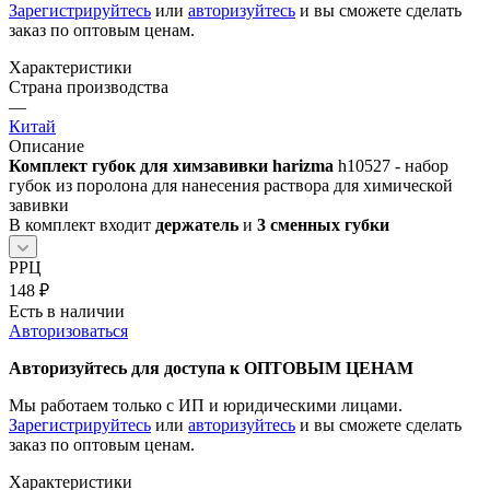
Зарегистрируйтесь
или
авторизуйтесь
и вы сможете сделать
заказ по оптовым ценам.
Характеристики
Страна производства
—
Китай
Описание
Комплект губок для химзавивки harizma
h10527 - набор
губок из поролона для нанесения раствора для химической
завивки
В комплект входит
держатель
и
3 сменных губки
РРЦ
148
₽
Есть в наличии
Авторизоваться
Авторизуйтесь для доступа к ОПТОВЫМ ЦЕНАМ
Мы работаем только с ИП и юридическими лицами.
Зарегистрируйтесь
или
авторизуйтесь
и вы сможете сделать
заказ по оптовым ценам.
Характеристики