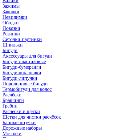
Валики
Зажимы
Заколки
Невидимки
Ободки
Повязки
Резинки
Сеточки-паутинки
Шпильки
Бигуди
Аксессуары для бигуди
Бигуди пластиковые
Бигуди-бумеранги
Бигуди-коклюшки
Бигуди-липучки
Поролоновые бигуди
Термобигуди для волос
Расчёски
Брашинги
Гребни
Расчёски и щётки
Щётки для чистки расчёсок
Банные штучки
Дорожные наборы
Мочалки