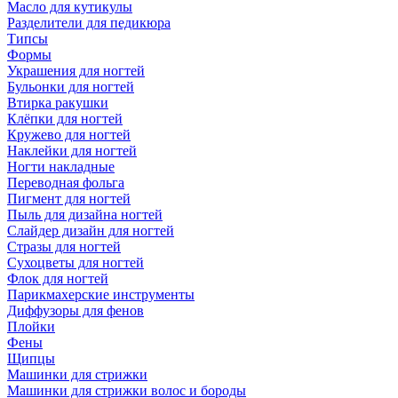
Масло для кутикулы
Разделители для педикюра
Типсы
Формы
Украшения для ногтей
Бульонки для ногтей
Втирка ракушки
Клёпки для ногтей
Кружево для ногтей
Наклейки для ногтей
Ногти накладные
Переводная фольга
Пигмент для ногтей
Пыль для дизайна ногтей
Слайдер дизайн для ногтей
Стразы для ногтей
Сухоцветы для ногтей
Флок для ногтей
Парикмахерские инструменты
Диффузоры для фенов
Плойки
Фены
Щипцы
Машинки для стрижки
Машинки для стрижки волос и бороды