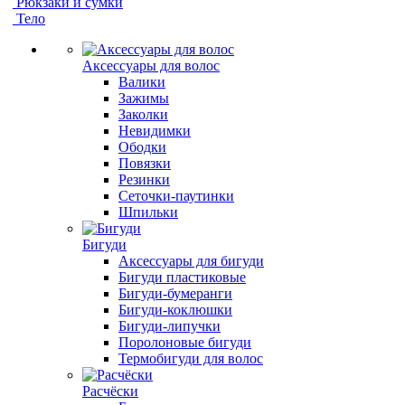
Рюкзаки и сумки
Тело
Аксессуары для волос
Валики
Зажимы
Заколки
Невидимки
Ободки
Повязки
Резинки
Сеточки-паутинки
Шпильки
Бигуди
Аксессуары для бигуди
Бигуди пластиковые
Бигуди-бумеранги
Бигуди-коклюшки
Бигуди-липучки
Поролоновые бигуди
Термобигуди для волос
Расчёски