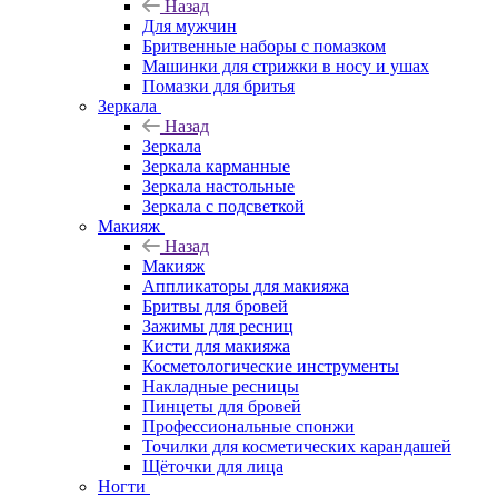
Назад
Для мужчин
Бритвенные наборы с помазком
Машинки для стрижки в носу и ушах
Помазки для бритья
Зеркала
Назад
Зеркала
Зеркала карманные
Зеркала настольные
Зеркала с подсветкой
Макияж
Назад
Макияж
Аппликаторы для макияжа
Бритвы для бровей
Зажимы для ресниц
Кисти для макияжа
Косметологические инструменты
Накладные ресницы
Пинцеты для бровей
Профессиональные спонжи
Точилки для косметических карандашей
Щёточки для лица
Ногти