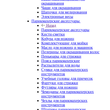
окрашивания
Чаши для окрашивания
Шапочки для мелирования
Электронные весы
Парикмахерские аксессуары
Назад
Парикмахерские аксессуары
Кисти-сметки
Кобура для ножниц
Комплектующие для мойки
Масло для ножниц и машинок
Пелерины для окрашивания волос
Пеньюары для стрижки
Пояса парикмахерские
Распылители для воды
Сумки для парикмахерских
инструментов
Учебные головы для причесок
Фартуки для стрижки
Футляры для ножниц
Чемоданы для парикмахерских
инструментов
Чехлы для парикмахерских
инструментов
Штативы парикмахерские