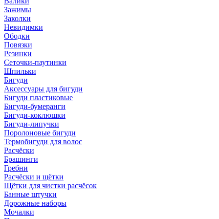
Валики
Зажимы
Заколки
Невидимки
Ободки
Повязки
Резинки
Сеточки-паутинки
Шпильки
Бигуди
Аксессуары для бигуди
Бигуди пластиковые
Бигуди-бумеранги
Бигуди-коклюшки
Бигуди-липучки
Поролоновые бигуди
Термобигуди для волос
Расчёски
Брашинги
Гребни
Расчёски и щётки
Щётки для чистки расчёсок
Банные штучки
Дорожные наборы
Мочалки