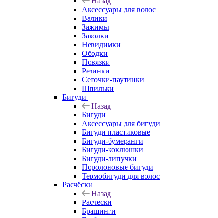
Назад
Аксессуары для волос
Валики
Зажимы
Заколки
Невидимки
Ободки
Повязки
Резинки
Сеточки-паутинки
Шпильки
Бигуди
Назад
Бигуди
Аксессуары для бигуди
Бигуди пластиковые
Бигуди-бумеранги
Бигуди-коклюшки
Бигуди-липучки
Поролоновые бигуди
Термобигуди для волос
Расчёски
Назад
Расчёски
Брашинги