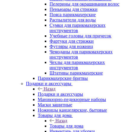
Пелерины для окрашивания волос
Пеньюары для стрижки
Пояса парикмахерские
Распылители для воды
Сумки для парикмахерских
инструментов
Учебные головы для причесок
Фартуки для стрижки
Футляры для ножниц
Чемоданы для парикмахерских
инструментов
Чехлы для парикмахерских
инструментов
Штативы парикмахерские
Парикмахерские бритвы
Подарки и аксессуары
Назад
Подарки и аксессуары
Маникюрно-педикюрные наборы
Маски защитные
Ножницы канцелярские, бытовые
Товары для дома
Назад
Товары для дома
Инвентарь для уборки