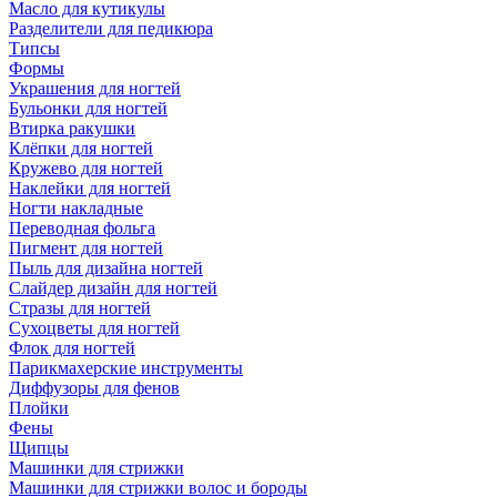
Масло для кутикулы
Разделители для педикюра
Типсы
Формы
Украшения для ногтей
Бульонки для ногтей
Втирка ракушки
Клёпки для ногтей
Кружево для ногтей
Наклейки для ногтей
Ногти накладные
Переводная фольга
Пигмент для ногтей
Пыль для дизайна ногтей
Слайдер дизайн для ногтей
Стразы для ногтей
Сухоцветы для ногтей
Флок для ногтей
Парикмахерские инструменты
Диффузоры для фенов
Плойки
Фены
Щипцы
Машинки для стрижки
Машинки для стрижки волос и бороды