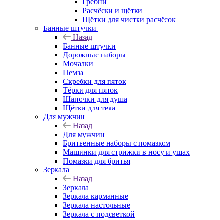
Гребни
Расчёски и щётки
Щётки для чистки расчёсок
Банные штучки
Назад
Банные штучки
Дорожные наборы
Мочалки
Пемза
Скребки для пяток
Тёрки для пяток
Шапочки для душа
Щётки для тела
Для мужчин
Назад
Для мужчин
Бритвенные наборы с помазком
Машинки для стрижки в носу и ушах
Помазки для бритья
Зеркала
Назад
Зеркала
Зеркала карманные
Зеркала настольные
Зеркала с подсветкой