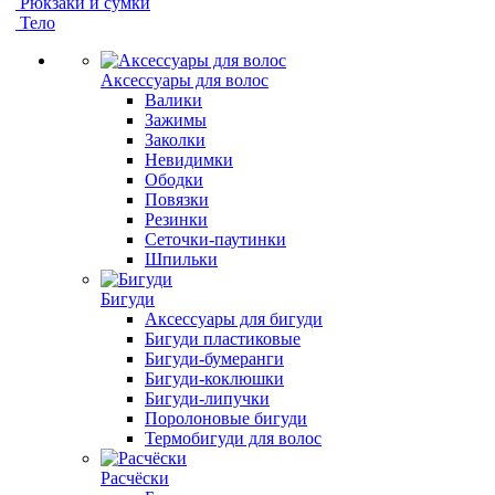
Рюкзаки и сумки
Тело
Аксессуары для волос
Валики
Зажимы
Заколки
Невидимки
Ободки
Повязки
Резинки
Сеточки-паутинки
Шпильки
Бигуди
Аксессуары для бигуди
Бигуди пластиковые
Бигуди-бумеранги
Бигуди-коклюшки
Бигуди-липучки
Поролоновые бигуди
Термобигуди для волос
Расчёски