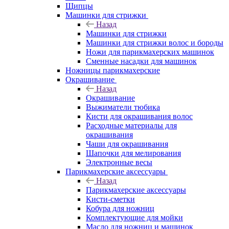
Щипцы
Машинки для стрижки
Назад
Машинки для стрижки
Машинки для стрижки волос и бороды
Ножи для парикмахерских машинок
Сменные насадки для машинок
Ножницы парикмахерские
Окрашивание
Назад
Окрашивание
Выжиматели тюбика
Кисти для окрашивания волос
Расходные материалы для
окрашивания
Чаши для окрашивания
Шапочки для мелирования
Электронные весы
Парикмахерские аксессуары
Назад
Парикмахерские аксессуары
Кисти-сметки
Кобура для ножниц
Комплектующие для мойки
Масло для ножниц и машинок