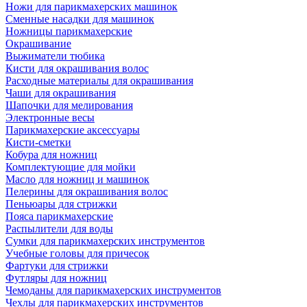
Ножи для парикмахерских машинок
Сменные насадки для машинок
Ножницы парикмахерские
Окрашивание
Выжиматели тюбика
Кисти для окрашивания волос
Расходные материалы для окрашивания
Чаши для окрашивания
Шапочки для мелирования
Электронные весы
Парикмахерские аксессуары
Кисти-сметки
Кобура для ножниц
Комплектующие для мойки
Масло для ножниц и машинок
Пелерины для окрашивания волос
Пеньюары для стрижки
Пояса парикмахерские
Распылители для воды
Сумки для парикмахерских инструментов
Учебные головы для причесок
Фартуки для стрижки
Футляры для ножниц
Чемоданы для парикмахерских инструментов
Чехлы для парикмахерских инструментов