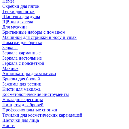
Пемза
Скребки для пяток
Тёрки для пяток
Шапочки для душа
Щётки для тела
Для мужчин
Бритвенные наборы с помазком
Машинки для стрижки в носу и ушах
Помазки для бритья
Зеркала
Зеркала карманные
Зеркала настольные
Зеркала с подсветкой
Макияж
Аппликаторы для макияжа
Бритвы для бровей
Зажимы для ресниц
Кисти для макияжа
Косметологические инструменты
Накладные ресницы
Пинцеты для бровей
Профессиональные спонжи
Точилки для косметических карандашей
Щёточки для лица
Ногти