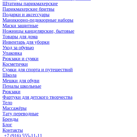
Штативы парикмахерские
Парикмахерские бритвы
Подарки и аксессуары
Маникюрно-педикюрные наборы
Маски защитные
Ножницы канцелярские, бытовые
Товары для дома
Инвентарь для уборки
Уход за обувью
Упаковка
Рюкзаки и сумки
Косметички
Сумки для спорта и путешествий
Школа
Мешки для обуви
Пеналы школьные
Рюкзаки
Фартуки для детского творчества
Тело
Массажёры
Тату переводные
Бренды
Блог
Контакты
+7 (916) 555-11-11