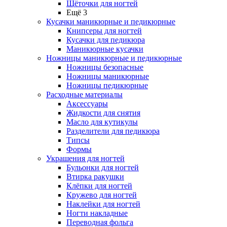
Щёточки для ногтей
Ещё 3
Кусачки маникюрные и педикюрные
Книпсеры для ногтей
Кусачки для педикюра
Маникюрные кусачки
Ножницы маникюрные и педикюрные
Ножницы безопасные
Ножницы маникюрные
Ножницы педикюрные
Расходные материалы
Аксессуары
Жидкости для снятия
Масло для кутикулы
Разделители для педикюра
Типсы
Формы
Украшения для ногтей
Бульонки для ногтей
Втирка ракушки
Клёпки для ногтей
Кружево для ногтей
Наклейки для ногтей
Ногти накладные
Переводная фольга