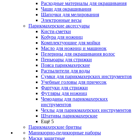
Расходные материалы для окрашивания
Чаши для окрашивания
Шапочки для мелирования
Электронные весы
Парикмахерские аксессуары
Кисти-сметки
Кобура для ножниц
Комплектующие для мойки
Масло для ножниц и машинок
Пелерины для окрашивания волос
Пеньюары для стрижки
Пояса парикмахерские
Распылители для воды
Сумки для парикмахерских инструментов
Учебные головы для причесок
Фартуки для стрижки
Футляры для ножниц
Чемоданы для парикмахерских
инструментов
Чехлы для парикмахерских инструментов
Штативы парикмахерские
Ещё 5
Парикмахерские бритвы
Маникюрно-педикюрные наборы
Маски защитные