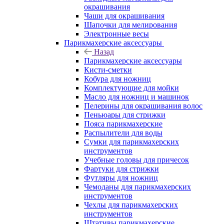
окрашивания
Чаши для окрашивания
Шапочки для мелирования
Электронные весы
Парикмахерские аксессуары
Назад
Парикмахерские аксессуары
Кисти-сметки
Кобура для ножниц
Комплектующие для мойки
Масло для ножниц и машинок
Пелерины для окрашивания волос
Пеньюары для стрижки
Пояса парикмахерские
Распылители для воды
Сумки для парикмахерских
инструментов
Учебные головы для причесок
Фартуки для стрижки
Футляры для ножниц
Чемоданы для парикмахерских
инструментов
Чехлы для парикмахерских
инструментов
Штативы парикмахерские