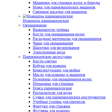
Машинки для стрижки волос и бороды
Ножи для парикмахерских машинок
Сменные насадки для машинок
Ножницы парикмахерские
Окрашивание
Выжиматели тюбика
Кисти для окрашивания волос
Расходные материалы для окрашивания
Чаши для окрашивания
Шапочки для мелирования
Электронные весы
Парикмахерские аксессуары
Кисти-сметки
Кобура для ножниц
Комплектующие для мойки
Масло для ножниц и машинок
Пелерины для окрашивания волос
Пеньюары для стрижки
Пояса парикмахерские
Распылители для воды
Сумки для парикмахерских инструментов
Учебные головы для причесок
Фартуки для стрижки
Футляры для ножниц