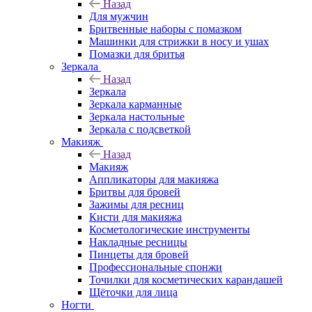
Назад
Для мужчин
Бритвенные наборы с помазком
Машинки для стрижки в носу и ушах
Помазки для бритья
Зеркала
Назад
Зеркала
Зеркала карманные
Зеркала настольные
Зеркала с подсветкой
Макияж
Назад
Макияж
Аппликаторы для макияжа
Бритвы для бровей
Зажимы для ресниц
Кисти для макияжа
Косметологические инструменты
Накладные ресницы
Пинцеты для бровей
Профессиональные спонжи
Точилки для косметических карандашей
Щёточки для лица
Ногти