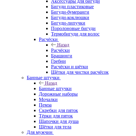
Аксессуары для бигуди
Бигуди пластиковые
Бигуди-бумеранги
Бигуди-коклюшки
Бигуди-липучки
Поролоновые бигуди
Термобигуди для волос
Расчёски
Назад
Расчёски
Брашинги
Гребни
Расчёски и щётки
Щётки для чистки расчёсок
Банные штучки
Назад
Банные штучки
Дорожные наборы
Мочалки
Пемза
Скребки для пяток
Тёрки для пяток
Шапочки для душа
Щётки для тела
Для мужчин