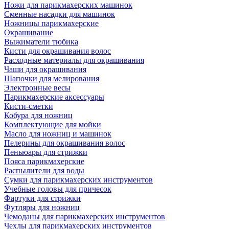
Ножи для парикмахерских машинок
Сменные насадки для машинок
Ножницы парикмахерские
Окрашивание
Выжиматели тюбика
Кисти для окрашивания волос
Расходные материалы для окрашивания
Чаши для окрашивания
Шапочки для мелирования
Электронные весы
Парикмахерские аксессуары
Кисти-сметки
Кобура для ножниц
Комплектующие для мойки
Масло для ножниц и машинок
Пелерины для окрашивания волос
Пеньюары для стрижки
Пояса парикмахерские
Распылители для воды
Сумки для парикмахерских инструментов
Учебные головы для причесок
Фартуки для стрижки
Футляры для ножниц
Чемоданы для парикмахерских инструментов
Чехлы для парикмахерских инструментов