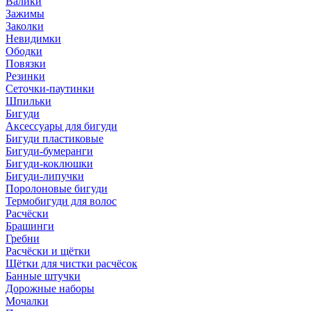
Валики
Зажимы
Заколки
Невидимки
Ободки
Повязки
Резинки
Сеточки-паутинки
Шпильки
Бигуди
Аксессуары для бигуди
Бигуди пластиковые
Бигуди-бумеранги
Бигуди-коклюшки
Бигуди-липучки
Поролоновые бигуди
Термобигуди для волос
Расчёски
Брашинги
Гребни
Расчёски и щётки
Щётки для чистки расчёсок
Банные штучки
Дорожные наборы
Мочалки