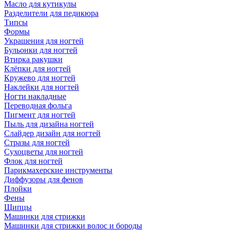
Масло для кутикулы
Разделители для педикюра
Типсы
Формы
Украшения для ногтей
Бульонки для ногтей
Втирка ракушки
Клёпки для ногтей
Кружево для ногтей
Наклейки для ногтей
Ногти накладные
Переводная фольга
Пигмент для ногтей
Пыль для дизайна ногтей
Слайдер дизайн для ногтей
Стразы для ногтей
Сухоцветы для ногтей
Флок для ногтей
Парикмахерские инструменты
Диффузоры для фенов
Плойки
Фены
Щипцы
Машинки для стрижки
Машинки для стрижки волос и бороды