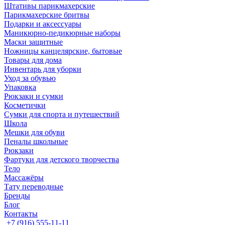
Штативы парикмахерские
Парикмахерские бритвы
Подарки и аксессуары
Маникюрно-педикюрные наборы
Маски защитные
Ножницы канцелярские, бытовые
Товары для дома
Инвентарь для уборки
Уход за обувью
Упаковка
Рюкзаки и сумки
Косметички
Сумки для спорта и путешествий
Школа
Мешки для обуви
Пеналы школьные
Рюкзаки
Фартуки для детского творчества
Тело
Массажёры
Тату переводные
Бренды
Блог
Контакты
+7 (916) 555-11-11