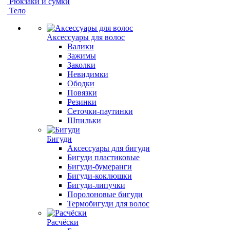
Рюкзаки и сумки
Тело
Аксессуары для волос
Валики
Зажимы
Заколки
Невидимки
Ободки
Повязки
Резинки
Сеточки-паутинки
Шпильки
Бигуди
Аксессуары для бигуди
Бигуди пластиковые
Бигуди-бумеранги
Бигуди-коклюшки
Бигуди-липучки
Поролоновые бигуди
Термобигуди для волос
Расчёски