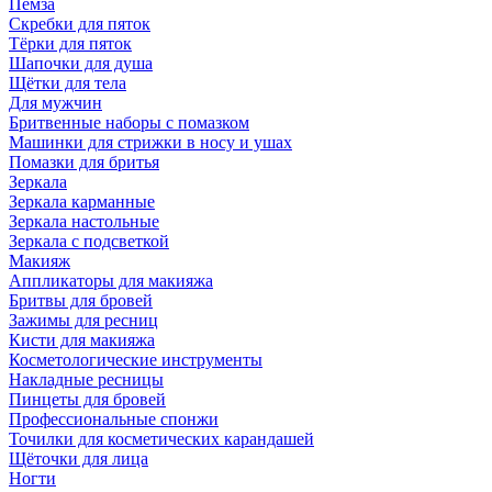
Пемза
Скребки для пяток
Тёрки для пяток
Шапочки для душа
Щётки для тела
Для мужчин
Бритвенные наборы с помазком
Машинки для стрижки в носу и ушах
Помазки для бритья
Зеркала
Зеркала карманные
Зеркала настольные
Зеркала с подсветкой
Макияж
Аппликаторы для макияжа
Бритвы для бровей
Зажимы для ресниц
Кисти для макияжа
Косметологические инструменты
Накладные ресницы
Пинцеты для бровей
Профессиональные спонжи
Точилки для косметических карандашей
Щёточки для лица
Ногти