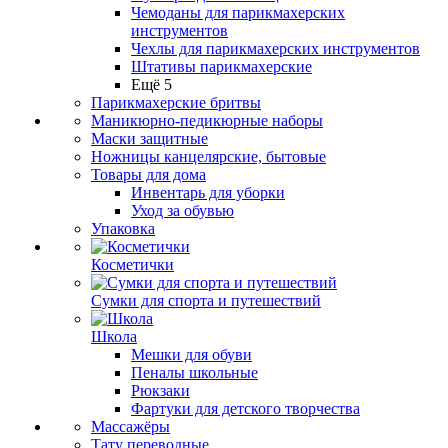
Чемоданы для парикмахерских
инструментов
Чехлы для парикмахерских инструментов
Штативы парикмахерские
Ещё 5
Парикмахерские бритвы
Маникюрно-педикюрные наборы
Маски защитные
Ножницы канцелярские, бытовые
Товары для дома
Инвентарь для уборки
Уход за обувью
Упаковка
Косметички
Сумки для спорта и путешествий
Школа
Мешки для обуви
Пеналы школьные
Рюкзаки
Фартуки для детского творчества
Массажёры
Тату переводные