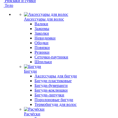
Рюкзаки и сумки
Тело
Аксессуары для волос
Валики
Зажимы
Заколки
Невидимки
Ободки
Повязки
Резинки
Сеточки-паутинки
Шпильки
Бигуди
Аксессуары для бигуди
Бигуди пластиковые
Бигуди-бумеранги
Бигуди-коклюшки
Бигуди-липучки
Поролоновые бигуди
Термобигуди для волос
Расчёски