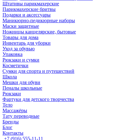
Штативы парикмахерские
Парикмахерские бритвы
Подарки и аксессуары
Маникюрно-педикюрные наборы
Маски защитные
Ножницы канцелярские, бытовые
Товары для дома
Инвентарь для уборки
Уход за обувью
Упаковка
Рюкзаки и сумки
Косметички
Сумки для спорта и путешествий
Школа
Мешки для обуви
Пеналы школьные
Рюкзаки
Фартуки для детского творчества
Тело
Массажёры
Тату переводные
Бренды
Блог
Контакты
+7 (916) 555-11-11