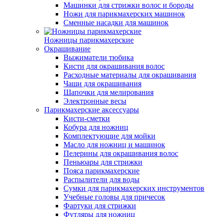
Машинки для стрижки волос и бороды
Ножи для парикмахерских машинок
Сменные насадки для машинок
Ножницы парикмахерские
Окрашивание
Выжиматели тюбика
Кисти для окрашивания волос
Расходные материалы для окрашивания
Чаши для окрашивания
Шапочки для мелирования
Электронные весы
Парикмахерские аксессуары
Кисти-сметки
Кобура для ножниц
Комплектующие для мойки
Масло для ножниц и машинок
Пелерины для окрашивания волос
Пеньюары для стрижки
Пояса парикмахерские
Распылители для воды
Сумки для парикмахерских инструментов
Учебные головы для причесок
Фартуки для стрижки
Футляры для ножниц