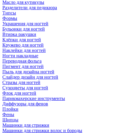
Масло для кутикулы
Разделители для педикюра
Типсы
Формы
Украшения для ногтей
Бульонки для ногтей
Втирка ракушки
Клёпки для ногтей
Кружево для ногтей
Наклейки для ногтей
Ногти накладные
Переводная фольга
Пигмент для ногтей
Пыль для дизайна ногтей
Слайдер дизайн для ногтей
Стразы для ногтей
Сухоцветы для ногтей
Флок для ногтей
Парикмахерские инструменты
Диффузоры для фенов
Плойки
Фены
Щипцы
Машинки для стрижки
Машинки для стрижки волос и бороды