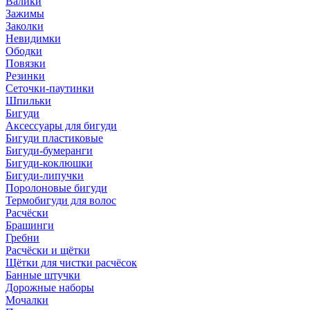
Валики
Зажимы
Заколки
Невидимки
Ободки
Повязки
Резинки
Сеточки-паутинки
Шпильки
Бигуди
Аксессуары для бигуди
Бигуди пластиковые
Бигуди-бумеранги
Бигуди-коклюшки
Бигуди-липучки
Поролоновые бигуди
Термобигуди для волос
Расчёски
Брашинги
Гребни
Расчёски и щётки
Щётки для чистки расчёсок
Банные штучки
Дорожные наборы
Мочалки