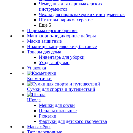
Чемоданы для парикмахерских
инструментов
Чехлы для парикмахерских инструментов
Штативы парикмахерские
Ещё 5
Парикмахерские бритвы
Маникюрно-педикюрные наборы
Маски защитные
Ножницы канцелярские, бытовые
Товары для дома
Инвентарь для уборки
Уход за обувью
Упаковка
Косметички
Сумки для спорта и путешествий
Школа
Мешки для обуви
Пеналы школьные
Рюкзаки
Фартуки для детского творчества
Массажёры
Тату переводные