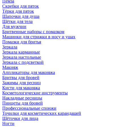
Пемза
Скребки для пяток
Тёрки для пяток
Шапочки для душа
Щётки для тела
Для мужчин
Бритвенные наборы с помазком
Машинки для стрижки в носу и ушах
Помазки для бритья
Зеркала
Зеркала карманные
Зеркала настольные
Зеркала с подсветкой
Макияж
Аппликаторы для макияжа
Бритвы для бровей
Зажимы для ресниц
Кисти для макияжа
Косметологические инструменты
Накладные ресницы
Пинцеты для бровей
Профессиональные спонжи
Точилки для косметических карандашей
Щёточки для лица
Ногти