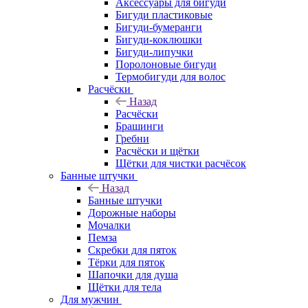
Аксессуары для бигуди
Бигуди пластиковые
Бигуди-бумеранги
Бигуди-коклюшки
Бигуди-липучки
Поролоновые бигуди
Термобигуди для волос
Расчёски
Назад
Расчёски
Брашинги
Гребни
Расчёски и щётки
Щётки для чистки расчёсок
Банные штучки
Назад
Банные штучки
Дорожные наборы
Мочалки
Пемза
Скребки для пяток
Тёрки для пяток
Шапочки для душа
Щётки для тела
Для мужчин