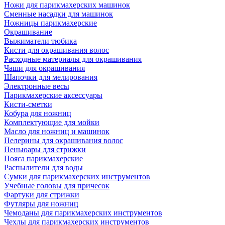
Ножи для парикмахерских машинок
Сменные насадки для машинок
Ножницы парикмахерские
Окрашивание
Выжиматели тюбика
Кисти для окрашивания волос
Расходные материалы для окрашивания
Чаши для окрашивания
Шапочки для мелирования
Электронные весы
Парикмахерские аксессуары
Кисти-сметки
Кобура для ножниц
Комплектующие для мойки
Масло для ножниц и машинок
Пелерины для окрашивания волос
Пеньюары для стрижки
Пояса парикмахерские
Распылители для воды
Сумки для парикмахерских инструментов
Учебные головы для причесок
Фартуки для стрижки
Футляры для ножниц
Чемоданы для парикмахерских инструментов
Чехлы для парикмахерских инструментов