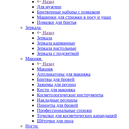
Назад
Для мужчин
Бритвенные наборы с помазком
Машинки для стрижки в носу и ушах
Помазки для бритья
Зеркала
Назад
Зеркала
Зеркала карманные
Зеркала настольные
Зеркала с подсветкой
Макияж
Назад
Макияж
Аппликаторы для макияжа
Бритвы для бровей
Зажимы для ресниц
Кисти для макияжа
Косметологические инструменты
Накладные ресницы
Пинцеты для бровей
Профессиональные спонжи
Точилки для косметических карандашей
Щёточки для лица
Ногти