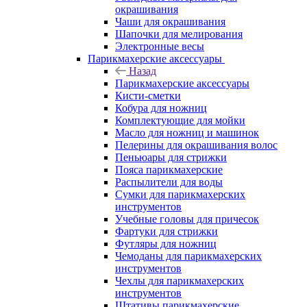
окрашивания
Чаши для окрашивания
Шапочки для мелирования
Электронные весы
Парикмахерские аксессуары
Назад
Парикмахерские аксессуары
Кисти-сметки
Кобура для ножниц
Комплектующие для мойки
Масло для ножниц и машинок
Пелерины для окрашивания волос
Пеньюары для стрижки
Пояса парикмахерские
Распылители для воды
Сумки для парикмахерских
инструментов
Учебные головы для причесок
Фартуки для стрижки
Футляры для ножниц
Чемоданы для парикмахерских
инструментов
Чехлы для парикмахерских
инструментов
Штативы парикмахерские