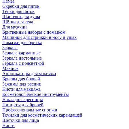
Пемза
Скребки для пяток
Тёрки для пяток
Шапочки для душа
Щётки для тела
Для мужчин
Бритвенные наборы с помазком
Машинки для стрижки в носу и ушах
Помазки для бритья
Зеркала
Зеркала карманные
Зеркала настольные
Зеркала с подсветкой
Макияж
Аппликаторы для макияжа
Бритвы для бровей
Зажимы для ресниц
Кисти для макияжа
Косметологические инструменты
Накладные ресницы
Пинцеты для бровей
Профессиональные спонжи
Точилки для косметических карандашей
Щёточки для лица
Ногти