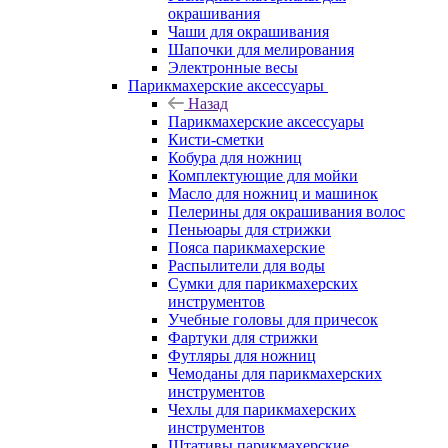
окрашивания
Чаши для окрашивания
Шапочки для мелирования
Электронные весы
Парикмахерские аксессуары
Назад
Парикмахерские аксессуары
Кисти-сметки
Кобура для ножниц
Комплектующие для мойки
Масло для ножниц и машинок
Пелерины для окрашивания волос
Пеньюары для стрижки
Пояса парикмахерские
Распылители для воды
Сумки для парикмахерских
инструментов
Учебные головы для причесок
Фартуки для стрижки
Футляры для ножниц
Чемоданы для парикмахерских
инструментов
Чехлы для парикмахерских
инструментов
Штативы парикмахерские