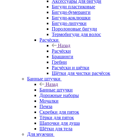
Аксессуары для бигуди
Бигуди пластиковые
Бигуди-бумеранги
Бигуди-коклюшки
Бигуди-липучки
Поролоновые бигуди
Термобигуди для волос
Расчёски
Назад
Расчёски
Брашинги
Гребни
Расчёски и щётки
Щётки для чистки расчёсок
Банные штучки
Назад
Банные штучки
Дорожные наборы
Мочалки
Пемза
Скребки для пяток
Тёрки для пяток
Шапочки для душа
Щётки для тела
Для мужчин