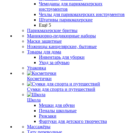
Чемоданы для парикмахерских
инструментов
Чехлы для парикмахерских инструментов
Штативы парикмахерские
Ещё 5
Парикмахерские бритвы
Маникюрно-педикюрные наборы
Маски защитные
Ножницы канцелярские, бытовые
Товары для дома
Инвентарь для уборки
Уход за обувью
Упаковка
Косметички
Сумки для спорта и путешествий
Школа
Мешки для обуви
Пеналы школьные
Рюкзаки
Фартуки для детского творчества
Массажёры
Тату переводные