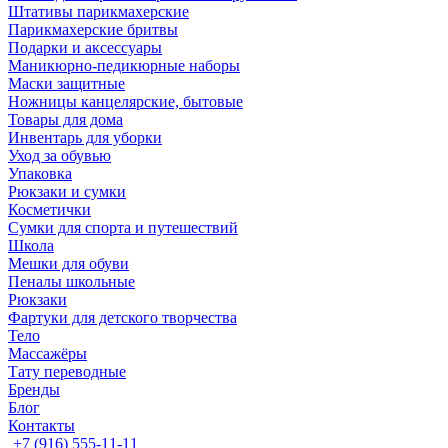
Штативы парикмахерские
Парикмахерские бритвы
Подарки и аксессуары
Маникюрно-педикюрные наборы
Маски защитные
Ножницы канцелярские, бытовые
Товары для дома
Инвентарь для уборки
Уход за обувью
Упаковка
Рюкзаки и сумки
Косметички
Сумки для спорта и путешествий
Школа
Мешки для обуви
Пеналы школьные
Рюкзаки
Фартуки для детского творчества
Тело
Массажёры
Тату переводные
Бренды
Блог
Контакты
+7 (916) 555-11-11