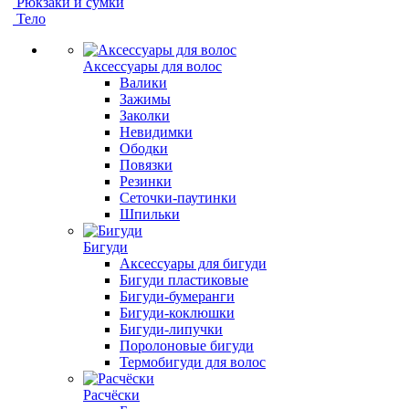
Рюкзаки и сумки
Тело
Аксессуары для волос
Валики
Зажимы
Заколки
Невидимки
Ободки
Повязки
Резинки
Сеточки-паутинки
Шпильки
Бигуди
Аксессуары для бигуди
Бигуди пластиковые
Бигуди-бумеранги
Бигуди-коклюшки
Бигуди-липучки
Поролоновые бигуди
Термобигуди для волос
Расчёски