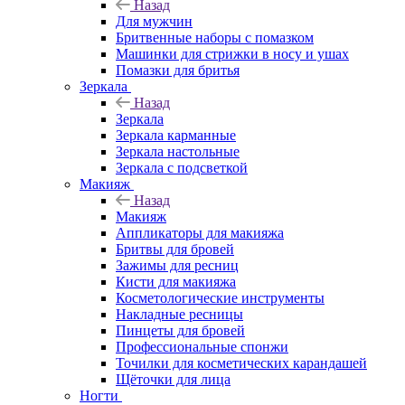
Назад
Для мужчин
Бритвенные наборы с помазком
Машинки для стрижки в носу и ушах
Помазки для бритья
Зеркала
Назад
Зеркала
Зеркала карманные
Зеркала настольные
Зеркала с подсветкой
Макияж
Назад
Макияж
Аппликаторы для макияжа
Бритвы для бровей
Зажимы для ресниц
Кисти для макияжа
Косметологические инструменты
Накладные ресницы
Пинцеты для бровей
Профессиональные спонжи
Точилки для косметических карандашей
Щёточки для лица
Ногти