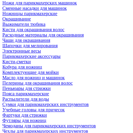
Ножи для парикмахерских машинок
Сменные насадки для машинок
Ножницы парикмахерские
Окрашивание
Выжиматели тюбика
Кисти для окрашивания волос
Расходные материалы для окрашивания
Чаши для окрашивания
Шапочки для мелирования
Электронные весы
Парикмахерские аксессуары
Кисти-сметки
Кобура для ножниц
Комплектующие для мойки
Масло для ножниц и машинок
Пелерины для окрашивания волос
Пеньюары для стрижки
Пояса парикмахерские
Распылители для воды
Сумки для парикмахерских инструментов
Учебные головы для причесок
Фартуки для стрижки
Футляры для ножниц
Чемоданы для парикмахерских инструментов
Чехлы для парикмахерских инструментов