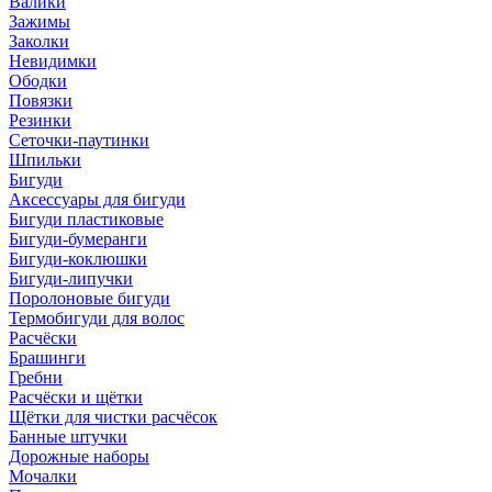
Валики
Зажимы
Заколки
Невидимки
Ободки
Повязки
Резинки
Сеточки-паутинки
Шпильки
Бигуди
Аксессуары для бигуди
Бигуди пластиковые
Бигуди-бумеранги
Бигуди-коклюшки
Бигуди-липучки
Поролоновые бигуди
Термобигуди для волос
Расчёски
Брашинги
Гребни
Расчёски и щётки
Щётки для чистки расчёсок
Банные штучки
Дорожные наборы
Мочалки