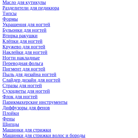
Масло для кутикулы
Разделители для педикюра
Типсы
Формы
Украшения для ногтей
Бульонки для ногтей
Втирка ракушки
Клёпки для ногтей
Кружево для ногтей
Наклейки для ногтей
Ногти накладные
Переводная фольга
Пигмент для ногтей
Пыль для дизайна ногтей
Слайдер дизайн для ногтей
Стразы для ногтей
Сухоцветы для ногтей
Флок для ногтей
Парикмахерские инструменты
Диффузоры для фенов
Плойки
Фены
Щипцы
Машинки для стрижки
Машинки для стрижки волос и бороды