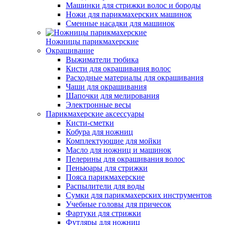
Машинки для стрижки волос и бороды
Ножи для парикмахерских машинок
Сменные насадки для машинок
Ножницы парикмахерские
Окрашивание
Выжиматели тюбика
Кисти для окрашивания волос
Расходные материалы для окрашивания
Чаши для окрашивания
Шапочки для мелирования
Электронные весы
Парикмахерские аксессуары
Кисти-сметки
Кобура для ножниц
Комплектующие для мойки
Масло для ножниц и машинок
Пелерины для окрашивания волос
Пеньюары для стрижки
Пояса парикмахерские
Распылители для воды
Сумки для парикмахерских инструментов
Учебные головы для причесок
Фартуки для стрижки
Футляры для ножниц