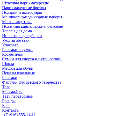
Штативы парикмахерские
Парикмахерские бритвы
Подарки и аксессуары
Маникюрно-педикюрные наборы
Маски защитные
Ножницы канцелярские, бытовые
Товары для дома
Инвентарь для уборки
Уход за обувью
Упаковка
Рюкзаки и сумки
Косметички
Сумки для спорта и путешествий
Школа
Мешки для обуви
Пеналы школьные
Рюкзаки
Фартуки для детского творчества
Тело
Массажёры
Тату переводные
Бренды
Блог
Контакты
+7 (916) 555-11-11