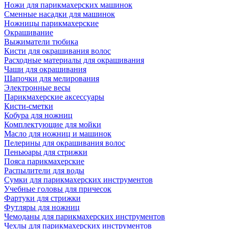
Ножи для парикмахерских машинок
Сменные насадки для машинок
Ножницы парикмахерские
Окрашивание
Выжиматели тюбика
Кисти для окрашивания волос
Расходные материалы для окрашивания
Чаши для окрашивания
Шапочки для мелирования
Электронные весы
Парикмахерские аксессуары
Кисти-сметки
Кобура для ножниц
Комплектующие для мойки
Масло для ножниц и машинок
Пелерины для окрашивания волос
Пеньюары для стрижки
Пояса парикмахерские
Распылители для воды
Сумки для парикмахерских инструментов
Учебные головы для причесок
Фартуки для стрижки
Футляры для ножниц
Чемоданы для парикмахерских инструментов
Чехлы для парикмахерских инструментов