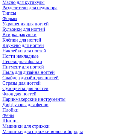
Масло для кутикулы
Разделители для педикюра
Типсы
Формы
Украшения для ногтей
Бульонки для ногтей
Втирка ракушки
Клёпки для ногтей
Кружево для ногтей
Наклейки для ногтей
Ногти накладные
Переводная фольга
Пигмент для ногтей
Пыль для дизайна ногтей
Слайдер дизайн для ногтей
Стразы для ногтей
Сухоцветы для ногтей
Флок для ногтей
Парикмахерские инструменты
Диффузоры для фенов
Плойки
Фены
Щипцы
Машинки для стрижки
Машинки для стрижки волос и бороды