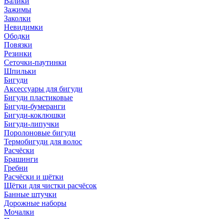
Валики
Зажимы
Заколки
Невидимки
Ободки
Повязки
Резинки
Сеточки-паутинки
Шпильки
Бигуди
Аксессуары для бигуди
Бигуди пластиковые
Бигуди-бумеранги
Бигуди-коклюшки
Бигуди-липучки
Поролоновые бигуди
Термобигуди для волос
Расчёски
Брашинги
Гребни
Расчёски и щётки
Щётки для чистки расчёсок
Банные штучки
Дорожные наборы
Мочалки