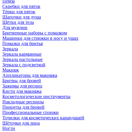
Пемза
Скребки для пяток
Тёрки для пяток
Шапочки для душа
Щётки для тела
Для мужчин
Бритвенные наборы с помазком
Машинки для стрижки в носу и ушах
Помазки для бритья
Зеркала
Зеркала карманные
Зеркала настольные
Зеркала с подсветкой
Макияж
Аппликаторы для макияжа
Бритвы для бровей
Зажимы для ресниц
Кисти для макияжа
Косметологические инструменты
Накладные ресницы
Пинцеты для бровей
Профессиональные спонжи
Точилки для косметических карандашей
Щёточки для лица
Ногти