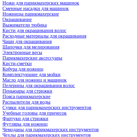
Ножи для парикмахерских машинок
Сменные насадки для машинок
Ножницы парикмахерские
Окрашивание
Выжиматели тюбика
Кисти для окрашивания волос
Расходные материалы для окрашивания
Чаши для окрашивания
Шапочки для мелирования
Электронные весы
Парикмахерские аксессуары
Кисти-сметки
Кобура для ножниц
Комплектующие для мойки
Масло для ножниц и машинок
Пелерины для окрашивания волос
Пеньюары для стрижки
Пояса парикмахерские
Распылители для воды
Сумки для парикмахерских инструментов
Учебные головы для причесок
Фартуки для стрижки
Футляры для ножниц
Чемоданы для парикмахерских инструментов
Чехлы для парикмахерских инструментов