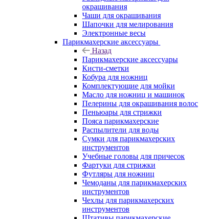
окрашивания
Чаши для окрашивания
Шапочки для мелирования
Электронные весы
Парикмахерские аксессуары
Назад
Парикмахерские аксессуары
Кисти-сметки
Кобура для ножниц
Комплектующие для мойки
Масло для ножниц и машинок
Пелерины для окрашивания волос
Пеньюары для стрижки
Пояса парикмахерские
Распылители для воды
Сумки для парикмахерских
инструментов
Учебные головы для причесок
Фартуки для стрижки
Футляры для ножниц
Чемоданы для парикмахерских
инструментов
Чехлы для парикмахерских
инструментов
Штативы парикмахерские