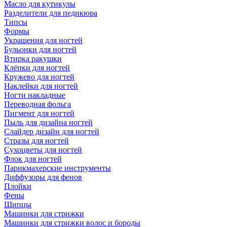
Масло для кутикулы
Разделители для педикюра
Типсы
Формы
Украшения для ногтей
Бульонки для ногтей
Втирка ракушки
Клёпки для ногтей
Кружево для ногтей
Наклейки для ногтей
Ногти накладные
Переводная фольга
Пигмент для ногтей
Пыль для дизайна ногтей
Слайдер дизайн для ногтей
Стразы для ногтей
Сухоцветы для ногтей
Флок для ногтей
Парикмахерские инструменты
Диффузоры для фенов
Плойки
Фены
Щипцы
Машинки для стрижки
Машинки для стрижки волос и бороды