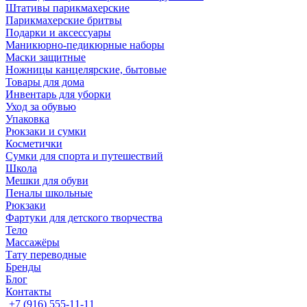
Штативы парикмахерские
Парикмахерские бритвы
Подарки и аксессуары
Маникюрно-педикюрные наборы
Маски защитные
Ножницы канцелярские, бытовые
Товары для дома
Инвентарь для уборки
Уход за обувью
Упаковка
Рюкзаки и сумки
Косметички
Сумки для спорта и путешествий
Школа
Мешки для обуви
Пеналы школьные
Рюкзаки
Фартуки для детского творчества
Тело
Массажёры
Тату переводные
Бренды
Блог
Контакты
+7 (916) 555-11-11