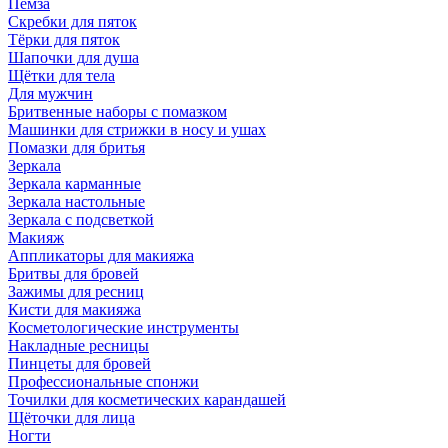
Пемза
Скребки для пяток
Тёрки для пяток
Шапочки для душа
Щётки для тела
Для мужчин
Бритвенные наборы с помазком
Машинки для стрижки в носу и ушах
Помазки для бритья
Зеркала
Зеркала карманные
Зеркала настольные
Зеркала с подсветкой
Макияж
Аппликаторы для макияжа
Бритвы для бровей
Зажимы для ресниц
Кисти для макияжа
Косметологические инструменты
Накладные ресницы
Пинцеты для бровей
Профессиональные спонжи
Точилки для косметических карандашей
Щёточки для лица
Ногти