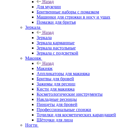
Назад
Для мужчин
Бритвенные наборы с помазком
Машинки для стрижки в носу и ушах
Помазки для бритья
Зеркала
Назад
Зеркала
Зеркала карманные
Зеркала настольные
Зеркала с подсветкой
Макияж
Назад
Макияж
Аппликаторы для макияжа
Бритвы для бровей
Зажимы для ресниц
Кисти для макияжа
Косметологические инструменты
Накладные ресницы
Пинцеты для бровей
Профессиональные спонжи
Точилки для косметических карандашей
Щёточки для лица
Ногти