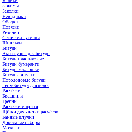
Валики
Зажимы
Заколки
Невидимки
Ободки
Повязки
Резинки
Сеточки-паутинки
Шпильки
Бигуди
Аксессуары для бигуди
Бигуди пластиковые
Бигуди-бумеранги
Бигуди-коклюшки
Бигуди-липучки
Поролоновые бигуди
Термобигуди для волос
Расчёски
Брашинги
Гребни
Расчёски и щётки
Щётки для чистки расчёсок
Банные штучки
Дорожные наборы
Мочалки