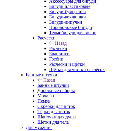
Аксессуары для бигуди
Бигуди пластиковые
Бигуди-бумеранги
Бигуди-коклюшки
Бигуди-липучки
Поролоновые бигуди
Термобигуди для волос
Расчёски
Назад
Расчёски
Брашинги
Гребни
Расчёски и щётки
Щётки для чистки расчёсок
Банные штучки
Назад
Банные штучки
Дорожные наборы
Мочалки
Пемза
Скребки для пяток
Тёрки для пяток
Шапочки для душа
Щётки для тела
Для мужчин