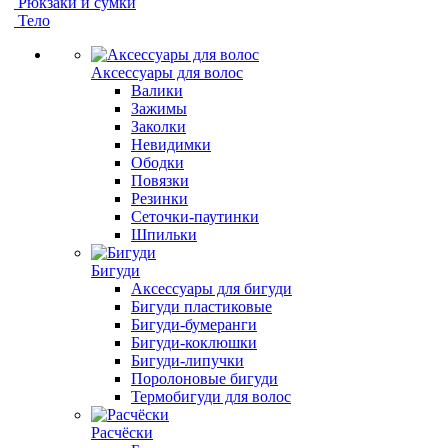
Рюкзаки и сумки
Тело
Аксессуары для волос
Валики
Зажимы
Заколки
Невидимки
Ободки
Повязки
Резинки
Сеточки-паутинки
Шпильки
Бигуди
Аксессуары для бигуди
Бигуди пластиковые
Бигуди-бумеранги
Бигуди-коклюшки
Бигуди-липучки
Поролоновые бигуди
Термобигуди для волос
Расчёски