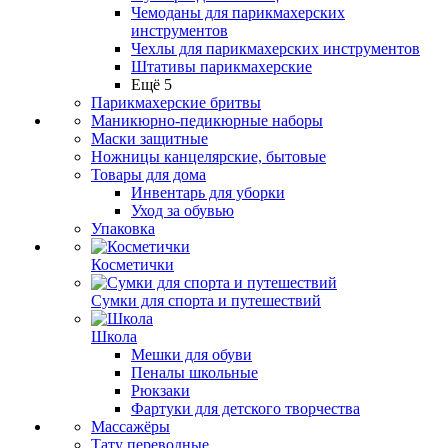
Чемоданы для парикмахерских
инструментов
Чехлы для парикмахерских инструментов
Штативы парикмахерские
Ещё 5
Парикмахерские бритвы
Маникюрно-педикюрные наборы
Маски защитные
Ножницы канцелярские, бытовые
Товары для дома
Инвентарь для уборки
Уход за обувью
Упаковка
Косметички
Сумки для спорта и путешествий
Школа
Мешки для обуви
Пеналы школьные
Рюкзаки
Фартуки для детского творчества
Массажёры
Тату переводные