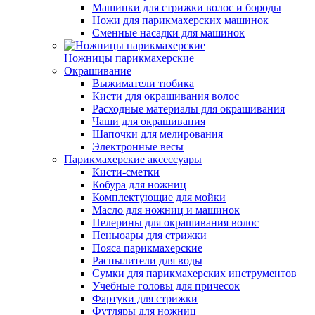
Машинки для стрижки волос и бороды
Ножи для парикмахерских машинок
Сменные насадки для машинок
Ножницы парикмахерские
Окрашивание
Выжиматели тюбика
Кисти для окрашивания волос
Расходные материалы для окрашивания
Чаши для окрашивания
Шапочки для мелирования
Электронные весы
Парикмахерские аксессуары
Кисти-сметки
Кобура для ножниц
Комплектующие для мойки
Масло для ножниц и машинок
Пелерины для окрашивания волос
Пеньюары для стрижки
Пояса парикмахерские
Распылители для воды
Сумки для парикмахерских инструментов
Учебные головы для причесок
Фартуки для стрижки
Футляры для ножниц