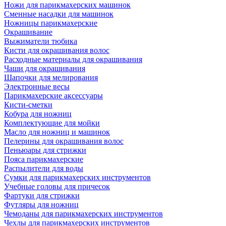
Ножи для парикмахерских машинок
Сменные насадки для машинок
Ножницы парикмахерские
Окрашивание
Выжиматели тюбика
Кисти для окрашивания волос
Расходные материалы для окрашивания
Чаши для окрашивания
Шапочки для мелирования
Электронные весы
Парикмахерские аксессуары
Кисти-сметки
Кобура для ножниц
Комплектующие для мойки
Масло для ножниц и машинок
Пелерины для окрашивания волос
Пеньюары для стрижки
Пояса парикмахерские
Распылители для воды
Сумки для парикмахерских инструментов
Учебные головы для причесок
Фартуки для стрижки
Футляры для ножниц
Чемоданы для парикмахерских инструментов
Чехлы для парикмахерских инструментов