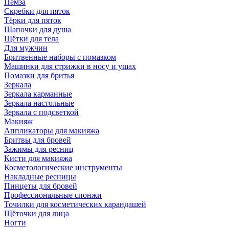
Пемза
Скребки для пяток
Тёрки для пяток
Шапочки для душа
Щётки для тела
Для мужчин
Бритвенные наборы с помазком
Машинки для стрижки в носу и ушах
Помазки для бритья
Зеркала
Зеркала карманные
Зеркала настольные
Зеркала с подсветкой
Макияж
Аппликаторы для макияжа
Бритвы для бровей
Зажимы для ресниц
Кисти для макияжа
Косметологические инструменты
Накладные ресницы
Пинцеты для бровей
Профессиональные спонжи
Точилки для косметических карандашей
Щёточки для лица
Ногти