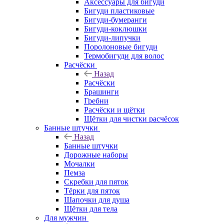
Аксессуары для бигуди
Бигуди пластиковые
Бигуди-бумеранги
Бигуди-коклюшки
Бигуди-липучки
Поролоновые бигуди
Термобигуди для волос
Расчёски
Назад
Расчёски
Брашинги
Гребни
Расчёски и щётки
Щётки для чистки расчёсок
Банные штучки
Назад
Банные штучки
Дорожные наборы
Мочалки
Пемза
Скребки для пяток
Тёрки для пяток
Шапочки для душа
Щётки для тела
Для мужчин