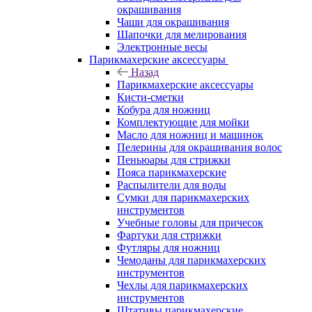
окрашивания
Чаши для окрашивания
Шапочки для мелирования
Электронные весы
Парикмахерские аксессуары
Назад
Парикмахерские аксессуары
Кисти-сметки
Кобура для ножниц
Комплектующие для мойки
Масло для ножниц и машинок
Пелерины для окрашивания волос
Пеньюары для стрижки
Пояса парикмахерские
Распылители для воды
Сумки для парикмахерских
инструментов
Учебные головы для причесок
Фартуки для стрижки
Футляры для ножниц
Чемоданы для парикмахерских
инструментов
Чехлы для парикмахерских
инструментов
Штативы парикмахерские