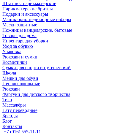
Штативы парикмахерские
Парикмахерские бритвы
Подарки и аксессуары
Маникюрно-педикюрные наборы
Маски защитные
Ножницы канцелярские, бытовые
Товары для дома
Инвентарь для уборки
Уход за обувью
Упаковка
Рюкзаки и сумки
Косметички
Сумки для спорта и путешествий
Школа
Мешки для обуви
Пеналы школьные
Рюкзаки
Фартуки для детского творчества
Тело
Массажёры
Тату переводные
Бренды
Блог
Контакты
+7 (916) 555-11-11