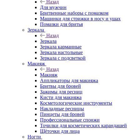
Назад
Для мужчин
Бритвенные наборы с помазком
Машинки для стрижки в носу и ушах
Помазки для бритья
Зеркала
Назад
Зеркала
Зеркала карманные
Зеркала настольные
Зеркала с подсветкой
Макияж
Назад
Макияж
Аппликаторы для макияжа
Бритвы для бровей
Зажимы для ресниц
Кисти для макияжа
Косметологические инструменты
Накладные ресницы
Пинцеты для бровей
Профессиональные спонжи
Точилки для косметических карандашей
Щёточки для лица
Ногти