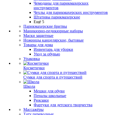
Чемоданы для парикмахерских
инструментов
Чехлы для парикмахерских инструментов
Штативы парикмахерские
Ещё 5
Парикмахерские бритвы
Маникюрно-педикюрные наборы
Маски защитные
Ножницы канцелярские, бытовые
Товары для дома
Инвентарь для уборки
Уход за обувью
Упаковка
Косметички
Сумки для спорта и путешествий
Школа
Мешки для обуви
Пеналы школьные
Рюкзаки
Фартуки для детского творчества
Массажёры
Тату переводные