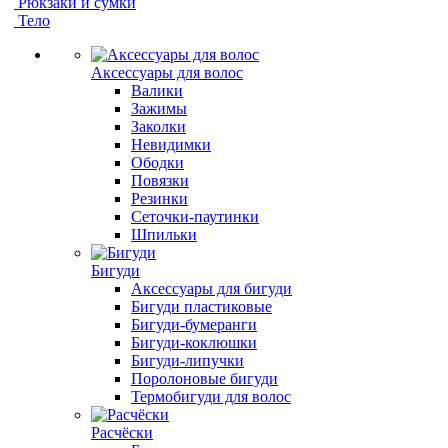
Рюкзаки и сумки
Тело
Аксессуары для волос
Валики
Зажимы
Заколки
Невидимки
Ободки
Повязки
Резинки
Сеточки-паутинки
Шпильки
Бигуди
Аксессуары для бигуди
Бигуди пластиковые
Бигуди-бумеранги
Бигуди-коклюшки
Бигуди-липучки
Поролоновые бигуди
Термобигуди для волос
Расчёски