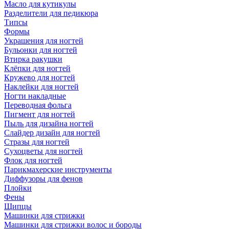
Масло для кутикулы
Разделители для педикюра
Типсы
Формы
Украшения для ногтей
Бульонки для ногтей
Втирка ракушки
Клёпки для ногтей
Кружево для ногтей
Наклейки для ногтей
Ногти накладные
Переводная фольга
Пигмент для ногтей
Пыль для дизайна ногтей
Слайдер дизайн для ногтей
Стразы для ногтей
Сухоцветы для ногтей
Флок для ногтей
Парикмахерские инструменты
Диффузоры для фенов
Плойки
Фены
Щипцы
Машинки для стрижки
Машинки для стрижки волос и бороды