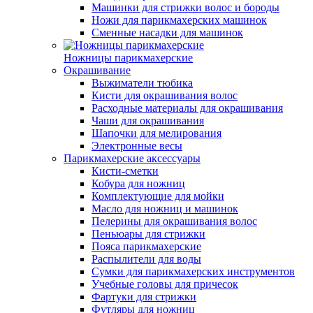
Машинки для стрижки волос и бороды
Ножи для парикмахерских машинок
Сменные насадки для машинок
Ножницы парикмахерские
Окрашивание
Выжиматели тюбика
Кисти для окрашивания волос
Расходные материалы для окрашивания
Чаши для окрашивания
Шапочки для мелирования
Электронные весы
Парикмахерские аксессуары
Кисти-сметки
Кобура для ножниц
Комплектующие для мойки
Масло для ножниц и машинок
Пелерины для окрашивания волос
Пеньюары для стрижки
Пояса парикмахерские
Распылители для воды
Сумки для парикмахерских инструментов
Учебные головы для причесок
Фартуки для стрижки
Футляры для ножниц