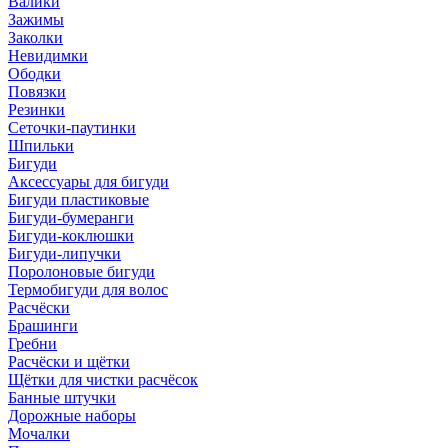
Валики
Зажимы
Заколки
Невидимки
Ободки
Повязки
Резинки
Сеточки-паутинки
Шпильки
Бигуди
Аксессуары для бигуди
Бигуди пластиковые
Бигуди-бумеранги
Бигуди-коклюшки
Бигуди-липучки
Поролоновые бигуди
Термобигуди для волос
Расчёски
Брашинги
Гребни
Расчёски и щётки
Щётки для чистки расчёсок
Банные штучки
Дорожные наборы
Мочалки