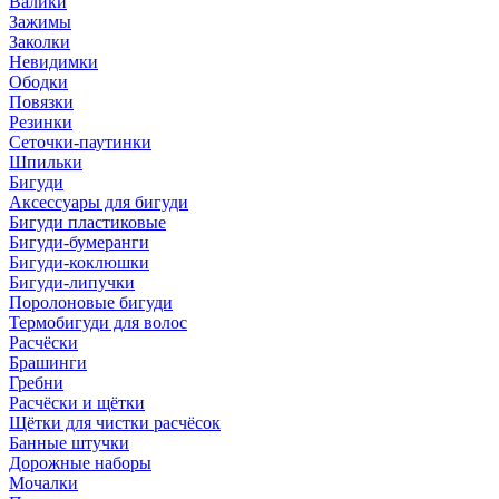
Валики
Зажимы
Заколки
Невидимки
Ободки
Повязки
Резинки
Сеточки-паутинки
Шпильки
Бигуди
Аксессуары для бигуди
Бигуди пластиковые
Бигуди-бумеранги
Бигуди-коклюшки
Бигуди-липучки
Поролоновые бигуди
Термобигуди для волос
Расчёски
Брашинги
Гребни
Расчёски и щётки
Щётки для чистки расчёсок
Банные штучки
Дорожные наборы
Мочалки