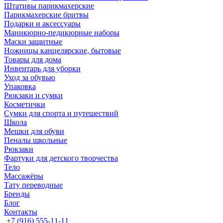
Штативы парикмахерские
Парикмахерские бритвы
Подарки и аксессуары
Маникюрно-педикюрные наборы
Маски защитные
Ножницы канцелярские, бытовые
Товары для дома
Инвентарь для уборки
Уход за обувью
Упаковка
Рюкзаки и сумки
Косметички
Сумки для спорта и путешествий
Школа
Мешки для обуви
Пеналы школьные
Рюкзаки
Фартуки для детского творчества
Тело
Массажёры
Тату переводные
Бренды
Блог
Контакты
+7 (916) 555-11-11