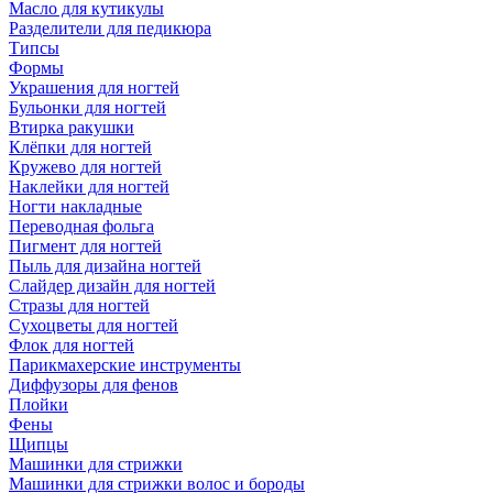
Масло для кутикулы
Разделители для педикюра
Типсы
Формы
Украшения для ногтей
Бульонки для ногтей
Втирка ракушки
Клёпки для ногтей
Кружево для ногтей
Наклейки для ногтей
Ногти накладные
Переводная фольга
Пигмент для ногтей
Пыль для дизайна ногтей
Слайдер дизайн для ногтей
Стразы для ногтей
Сухоцветы для ногтей
Флок для ногтей
Парикмахерские инструменты
Диффузоры для фенов
Плойки
Фены
Щипцы
Машинки для стрижки
Машинки для стрижки волос и бороды