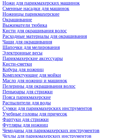
Ножи для парикмахерских машинок
Сменные насадки для машинок
Ножницы парикмахерские
Окрашивание
Выжиматели тюбика
Кисти для окрашивания волос
Расходные материалы для окрашивания
Чаши для окрашивания
Шапочки для мелирования
Электронные весы
Парикмахерские аксессуары
Кисти-сметки
Кобура для ножниц
Комплектующие для мойки
Масло для ножниц и машинок
Пелерины для окрашивания волос
Пеньюары для стрижки
Пояса парикмахерские
Распылители для воды
Сумки для парикмахерских инструментов
Учебные головы для причесок
Фартуки для стрижки
Футляры для ножниц
Чемоданы для парикмахерских инструментов
Чехлы для парикмахерских инструментов