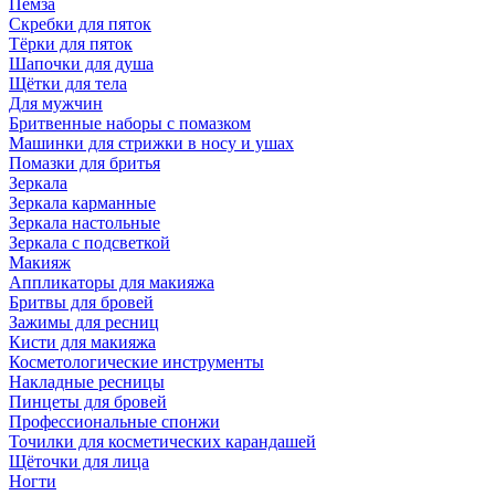
Пемза
Скребки для пяток
Тёрки для пяток
Шапочки для душа
Щётки для тела
Для мужчин
Бритвенные наборы с помазком
Машинки для стрижки в носу и ушах
Помазки для бритья
Зеркала
Зеркала карманные
Зеркала настольные
Зеркала с подсветкой
Макияж
Аппликаторы для макияжа
Бритвы для бровей
Зажимы для ресниц
Кисти для макияжа
Косметологические инструменты
Накладные ресницы
Пинцеты для бровей
Профессиональные спонжи
Точилки для косметических карандашей
Щёточки для лица
Ногти