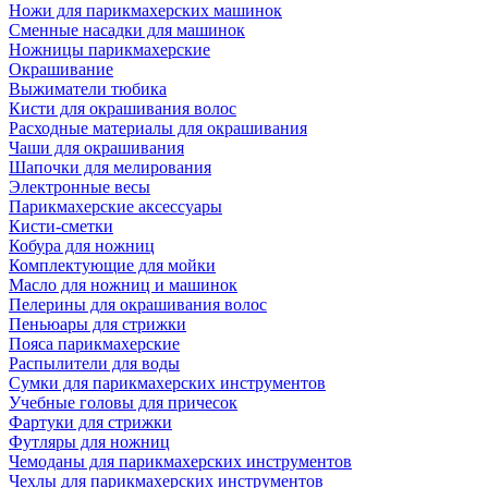
Ножи для парикмахерских машинок
Сменные насадки для машинок
Ножницы парикмахерские
Окрашивание
Выжиматели тюбика
Кисти для окрашивания волос
Расходные материалы для окрашивания
Чаши для окрашивания
Шапочки для мелирования
Электронные весы
Парикмахерские аксессуары
Кисти-сметки
Кобура для ножниц
Комплектующие для мойки
Масло для ножниц и машинок
Пелерины для окрашивания волос
Пеньюары для стрижки
Пояса парикмахерские
Распылители для воды
Сумки для парикмахерских инструментов
Учебные головы для причесок
Фартуки для стрижки
Футляры для ножниц
Чемоданы для парикмахерских инструментов
Чехлы для парикмахерских инструментов