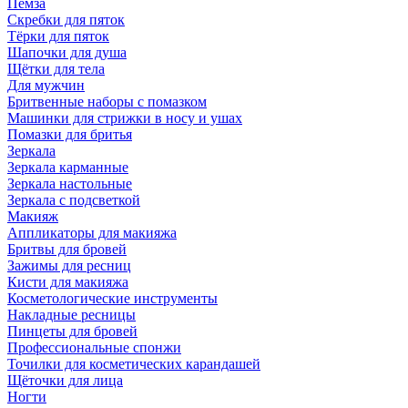
Пемза
Скребки для пяток
Тёрки для пяток
Шапочки для душа
Щётки для тела
Для мужчин
Бритвенные наборы с помазком
Машинки для стрижки в носу и ушах
Помазки для бритья
Зеркала
Зеркала карманные
Зеркала настольные
Зеркала с подсветкой
Макияж
Аппликаторы для макияжа
Бритвы для бровей
Зажимы для ресниц
Кисти для макияжа
Косметологические инструменты
Накладные ресницы
Пинцеты для бровей
Профессиональные спонжи
Точилки для косметических карандашей
Щёточки для лица
Ногти