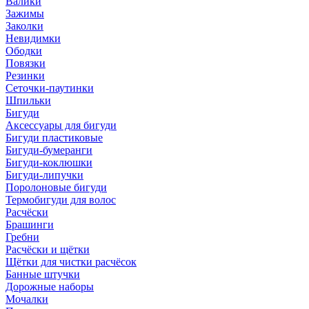
Валики
Зажимы
Заколки
Невидимки
Ободки
Повязки
Резинки
Сеточки-паутинки
Шпильки
Бигуди
Аксессуары для бигуди
Бигуди пластиковые
Бигуди-бумеранги
Бигуди-коклюшки
Бигуди-липучки
Поролоновые бигуди
Термобигуди для волос
Расчёски
Брашинги
Гребни
Расчёски и щётки
Щётки для чистки расчёсок
Банные штучки
Дорожные наборы
Мочалки