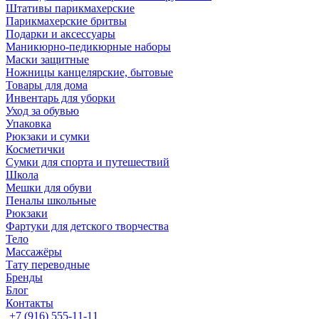
Штативы парикмахерские
Парикмахерские бритвы
Подарки и аксессуары
Маникюрно-педикюрные наборы
Маски защитные
Ножницы канцелярские, бытовые
Товары для дома
Инвентарь для уборки
Уход за обувью
Упаковка
Рюкзаки и сумки
Косметички
Сумки для спорта и путешествий
Школа
Мешки для обуви
Пеналы школьные
Рюкзаки
Фартуки для детского творчества
Тело
Массажёры
Тату переводные
Бренды
Блог
Контакты
+7 (916) 555-11-11