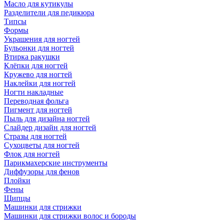
Масло для кутикулы
Разделители для педикюра
Типсы
Формы
Украшения для ногтей
Бульонки для ногтей
Втирка ракушки
Клёпки для ногтей
Кружево для ногтей
Наклейки для ногтей
Ногти накладные
Переводная фольга
Пигмент для ногтей
Пыль для дизайна ногтей
Слайдер дизайн для ногтей
Стразы для ногтей
Сухоцветы для ногтей
Флок для ногтей
Парикмахерские инструменты
Диффузоры для фенов
Плойки
Фены
Щипцы
Машинки для стрижки
Машинки для стрижки волос и бороды