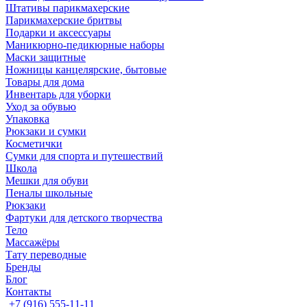
Штативы парикмахерские
Парикмахерские бритвы
Подарки и аксессуары
Маникюрно-педикюрные наборы
Маски защитные
Ножницы канцелярские, бытовые
Товары для дома
Инвентарь для уборки
Уход за обувью
Упаковка
Рюкзаки и сумки
Косметички
Сумки для спорта и путешествий
Школа
Мешки для обуви
Пеналы школьные
Рюкзаки
Фартуки для детского творчества
Тело
Массажёры
Тату переводные
Бренды
Блог
Контакты
+7 (916) 555-11-11