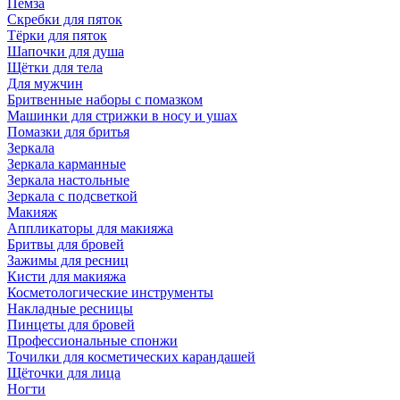
Пемза
Скребки для пяток
Тёрки для пяток
Шапочки для душа
Щётки для тела
Для мужчин
Бритвенные наборы с помазком
Машинки для стрижки в носу и ушах
Помазки для бритья
Зеркала
Зеркала карманные
Зеркала настольные
Зеркала с подсветкой
Макияж
Аппликаторы для макияжа
Бритвы для бровей
Зажимы для ресниц
Кисти для макияжа
Косметологические инструменты
Накладные ресницы
Пинцеты для бровей
Профессиональные спонжи
Точилки для косметических карандашей
Щёточки для лица
Ногти