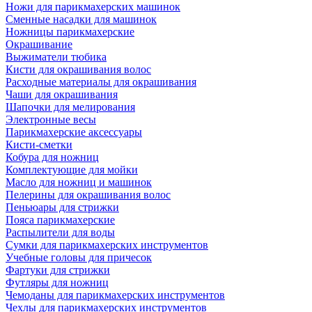
Ножи для парикмахерских машинок
Сменные насадки для машинок
Ножницы парикмахерские
Окрашивание
Выжиматели тюбика
Кисти для окрашивания волос
Расходные материалы для окрашивания
Чаши для окрашивания
Шапочки для мелирования
Электронные весы
Парикмахерские аксессуары
Кисти-сметки
Кобура для ножниц
Комплектующие для мойки
Масло для ножниц и машинок
Пелерины для окрашивания волос
Пеньюары для стрижки
Пояса парикмахерские
Распылители для воды
Сумки для парикмахерских инструментов
Учебные головы для причесок
Фартуки для стрижки
Футляры для ножниц
Чемоданы для парикмахерских инструментов
Чехлы для парикмахерских инструментов