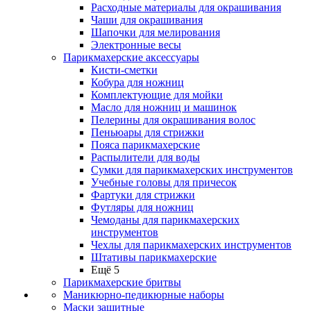
Расходные материалы для окрашивания
Чаши для окрашивания
Шапочки для мелирования
Электронные весы
Парикмахерские аксессуары
Кисти-сметки
Кобура для ножниц
Комплектующие для мойки
Масло для ножниц и машинок
Пелерины для окрашивания волос
Пеньюары для стрижки
Пояса парикмахерские
Распылители для воды
Сумки для парикмахерских инструментов
Учебные головы для причесок
Фартуки для стрижки
Футляры для ножниц
Чемоданы для парикмахерских
инструментов
Чехлы для парикмахерских инструментов
Штативы парикмахерские
Ещё 5
Парикмахерские бритвы
Маникюрно-педикюрные наборы
Маски защитные