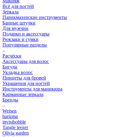
Макияж
Всё для ногтей
Зеркала
Парикмахерские инструменты
Банные штучки
Для мужчин
Подарки и аксессуары
Рюкзаки и сумки
Популярные разделы
Расчёски
Аксессуары для волос
Бигуди
Укладка волос
Пинцеты для бровей
Украшения для ногтей
Инструменты для маникюра
Карманные зеркала
Бренды
Weisen
harizma
invisibobble
Tangle teezer
Olivia garden