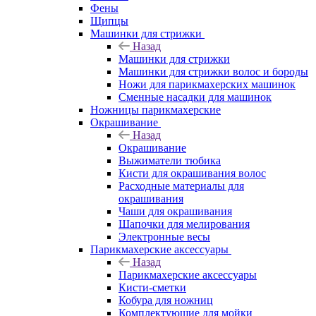
Фены
Щипцы
Машинки для стрижки
Назад
Машинки для стрижки
Машинки для стрижки волос и бороды
Ножи для парикмахерских машинок
Сменные насадки для машинок
Ножницы парикмахерские
Окрашивание
Назад
Окрашивание
Выжиматели тюбика
Кисти для окрашивания волос
Расходные материалы для
окрашивания
Чаши для окрашивания
Шапочки для мелирования
Электронные весы
Парикмахерские аксессуары
Назад
Парикмахерские аксессуары
Кисти-сметки
Кобура для ножниц
Комплектующие для мойки