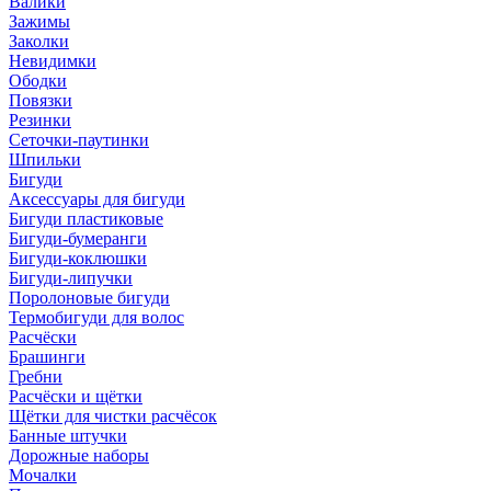
Валики
Зажимы
Заколки
Невидимки
Ободки
Повязки
Резинки
Сеточки-паутинки
Шпильки
Бигуди
Аксессуары для бигуди
Бигуди пластиковые
Бигуди-бумеранги
Бигуди-коклюшки
Бигуди-липучки
Поролоновые бигуди
Термобигуди для волос
Расчёски
Брашинги
Гребни
Расчёски и щётки
Щётки для чистки расчёсок
Банные штучки
Дорожные наборы
Мочалки