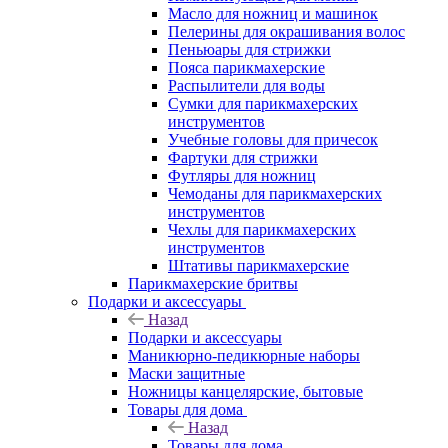
Масло для ножниц и машинок
Пелерины для окрашивания волос
Пеньюары для стрижки
Пояса парикмахерские
Распылители для воды
Сумки для парикмахерских
инструментов
Учебные головы для причесок
Фартуки для стрижки
Футляры для ножниц
Чемоданы для парикмахерских
инструментов
Чехлы для парикмахерских
инструментов
Штативы парикмахерские
Парикмахерские бритвы
Подарки и аксессуары
Назад
Подарки и аксессуары
Маникюрно-педикюрные наборы
Маски защитные
Ножницы канцелярские, бытовые
Товары для дома
Назад
Товары для дома