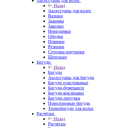
Аксессуары для волос
Назад
Аксессуары для волос
Валики
Зажимы
Заколки
Невидимки
Ободки
Повязки
Резинки
Сеточки-паутинки
Шпильки
Бигуди
Назад
Бигуди
Аксессуары для бигуди
Бигуди пластиковые
Бигуди-бумеранги
Бигуди-коклюшки
Бигуди-липучки
Поролоновые бигуди
Термобигуди для волос
Расчёски
Назад
Расчёски