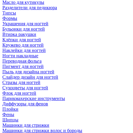
Масло для кутикулы
Разделители для педикюра
Типсы
Формы
Украшения для ногтей
Бульонки для ногтей
Втирка ракушки
Клёпки для ногтей
Кружево для ногтей
Наклейки для ногтей
Ногти накладные
Переводная фольга
Пигмент для ногтей
Пыль для дизайна ногтей
Слайдер дизайн для ногтей
Стразы для ногтей
Сухоцветы для ногтей
Флок для ногтей
Парикмахерские инструменты
Диффузоры для фенов
Плойки
Фены
Щипцы
Машинки для стрижки
Машинки для стрижки волос и бороды