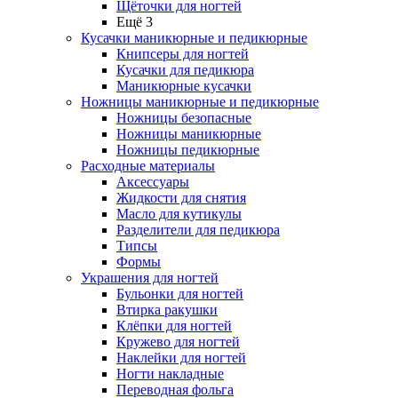
Щёточки для ногтей
Ещё 3
Кусачки маникюрные и педикюрные
Книпсеры для ногтей
Кусачки для педикюра
Маникюрные кусачки
Ножницы маникюрные и педикюрные
Ножницы безопасные
Ножницы маникюрные
Ножницы педикюрные
Расходные материалы
Аксессуары
Жидкости для снятия
Масло для кутикулы
Разделители для педикюра
Типсы
Формы
Украшения для ногтей
Бульонки для ногтей
Втирка ракушки
Клёпки для ногтей
Кружево для ногтей
Наклейки для ногтей
Ногти накладные
Переводная фольга