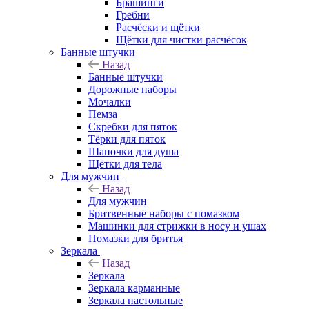
Брашинги
Гребни
Расчёски и щётки
Щётки для чистки расчёсок
Банные штучки
Назад
Банные штучки
Дорожные наборы
Мочалки
Пемза
Скребки для пяток
Тёрки для пяток
Шапочки для душа
Щётки для тела
Для мужчин
Назад
Для мужчин
Бритвенные наборы с помазком
Машинки для стрижки в носу и ушах
Помазки для бритья
Зеркала
Назад
Зеркала
Зеркала карманные
Зеркала настольные