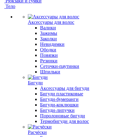
Рюкзаки и сумки
Тело
Аксессуары для волос
Валики
Зажимы
Заколки
Невидимки
Ободки
Повязки
Резинки
Сеточки-паутинки
Шпильки
Бигуди
Аксессуары для бигуди
Бигуди пластиковые
Бигуди-бумеранги
Бигуди-коклюшки
Бигуди-липучки
Поролоновые бигуди
Термобигуди для волос
Расчёски