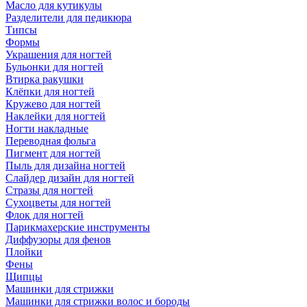
Масло для кутикулы
Разделители для педикюра
Типсы
Формы
Украшения для ногтей
Бульонки для ногтей
Втирка ракушки
Клёпки для ногтей
Кружево для ногтей
Наклейки для ногтей
Ногти накладные
Переводная фольга
Пигмент для ногтей
Пыль для дизайна ногтей
Слайдер дизайн для ногтей
Стразы для ногтей
Сухоцветы для ногтей
Флок для ногтей
Парикмахерские инструменты
Диффузоры для фенов
Плойки
Фены
Щипцы
Машинки для стрижки
Машинки для стрижки волос и бороды