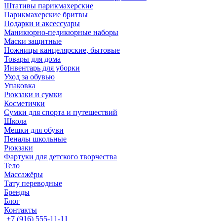
Штативы парикмахерские
Парикмахерские бритвы
Подарки и аксессуары
Маникюрно-педикюрные наборы
Маски защитные
Ножницы канцелярские, бытовые
Товары для дома
Инвентарь для уборки
Уход за обувью
Упаковка
Рюкзаки и сумки
Косметички
Сумки для спорта и путешествий
Школа
Мешки для обуви
Пеналы школьные
Рюкзаки
Фартуки для детского творчества
Тело
Массажёры
Тату переводные
Бренды
Блог
Контакты
+7 (916) 555-11-11