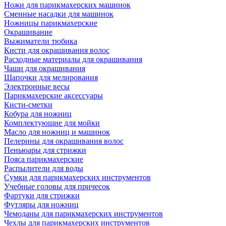
Ножи для парикмахерских машинок
Сменные насадки для машинок
Ножницы парикмахерские
Окрашивание
Выжиматели тюбика
Кисти для окрашивания волос
Расходные материалы для окрашивания
Чаши для окрашивания
Шапочки для мелирования
Электронные весы
Парикмахерские аксессуары
Кисти-сметки
Кобура для ножниц
Комплектующие для мойки
Масло для ножниц и машинок
Пелерины для окрашивания волос
Пеньюары для стрижки
Пояса парикмахерские
Распылители для воды
Сумки для парикмахерских инструментов
Учебные головы для причесок
Фартуки для стрижки
Футляры для ножниц
Чемоданы для парикмахерских инструментов
Чехлы для парикмахерских инструментов