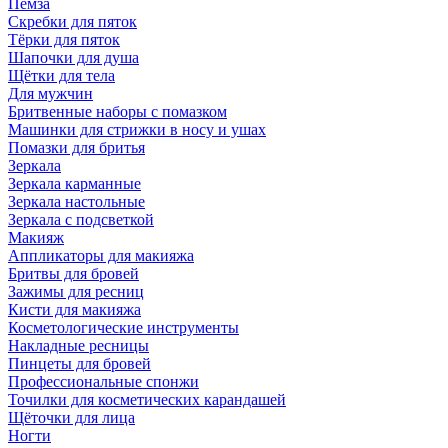
Пемза
Скребки для пяток
Тёрки для пяток
Шапочки для душа
Щётки для тела
Для мужчин
Бритвенные наборы с помазком
Машинки для стрижки в носу и ушах
Помазки для бритья
Зеркала
Зеркала карманные
Зеркала настольные
Зеркала с подсветкой
Макияж
Аппликаторы для макияжа
Бритвы для бровей
Зажимы для ресниц
Кисти для макияжа
Косметологические инструменты
Накладные ресницы
Пинцеты для бровей
Профессиональные спонжи
Точилки для косметических карандашей
Щёточки для лица
Ногти