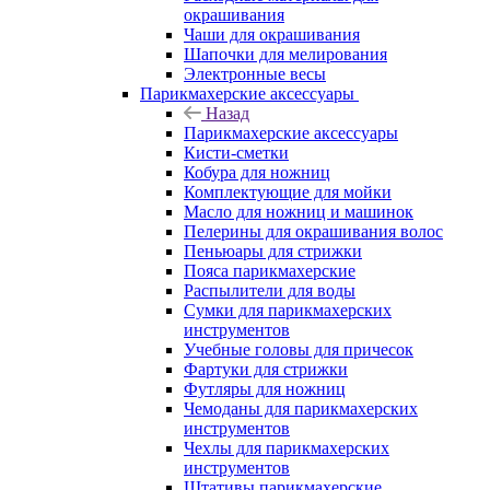
окрашивания
Чаши для окрашивания
Шапочки для мелирования
Электронные весы
Парикмахерские аксессуары
Назад
Парикмахерские аксессуары
Кисти-сметки
Кобура для ножниц
Комплектующие для мойки
Масло для ножниц и машинок
Пелерины для окрашивания волос
Пеньюары для стрижки
Пояса парикмахерские
Распылители для воды
Сумки для парикмахерских
инструментов
Учебные головы для причесок
Фартуки для стрижки
Футляры для ножниц
Чемоданы для парикмахерских
инструментов
Чехлы для парикмахерских
инструментов
Штативы парикмахерские