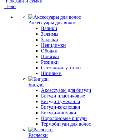
Рюкзаки и сумки
Тело
Аксессуары для волос
Валики
Зажимы
Заколки
Невидимки
Ободки
Повязки
Резинки
Сеточки-паутинки
Шпильки
Бигуди
Аксессуары для бигуди
Бигуди пластиковые
Бигуди-бумеранги
Бигуди-коклюшки
Бигуди-липучки
Поролоновые бигуди
Термобигуди для волос
Расчёски