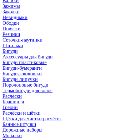
Валики
Зажимы
Заколки
Невидимки
Ободки
Повязки
Резинки
Сеточки-паутинки
Шпильки
Бигуди
Аксессуары для бигуди
Бигуди пластиковые
Бигуди-бумеранги
Бигуди-коклюшки
Бигуди-липучки
Поролоновые бигуди
Термобигуди для волос
Расчёски
Брашинги
Гребни
Расчёски и щётки
Щётки для чистки расчёсок
Банные штучки
Дорожные наборы
Мочалки