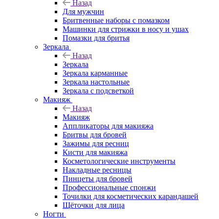
Назад
Для мужчин
Бритвенные наборы с помазком
Машинки для стрижки в носу и ушах
Помазки для бритья
Зеркала
Назад
Зеркала
Зеркала карманные
Зеркала настольные
Зеркала с подсветкой
Макияж
Назад
Макияж
Аппликаторы для макияжа
Бритвы для бровей
Зажимы для ресниц
Кисти для макияжа
Косметологические инструменты
Накладные ресницы
Пинцеты для бровей
Профессиональные спонжи
Точилки для косметических карандашей
Щёточки для лица
Ногти