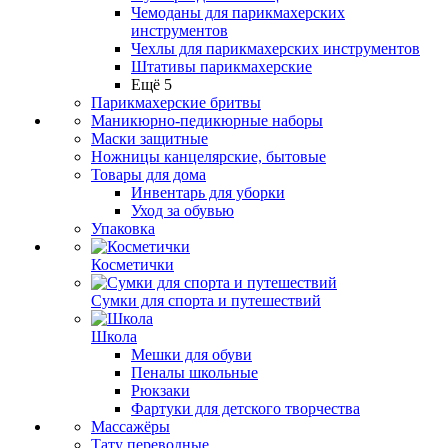
Чемоданы для парикмахерских
инструментов
Чехлы для парикмахерских инструментов
Штативы парикмахерские
Ещё 5
Парикмахерские бритвы
Маникюрно-педикюрные наборы
Маски защитные
Ножницы канцелярские, бытовые
Товары для дома
Инвентарь для уборки
Уход за обувью
Упаковка
Косметички
Сумки для спорта и путешествий
Школа
Мешки для обуви
Пеналы школьные
Рюкзаки
Фартуки для детского творчества
Массажёры
Тату переводные