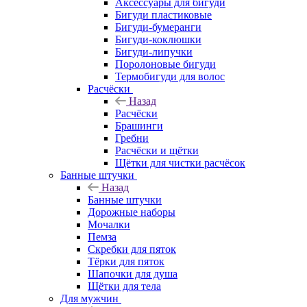
Аксессуары для бигуди
Бигуди пластиковые
Бигуди-бумеранги
Бигуди-коклюшки
Бигуди-липучки
Поролоновые бигуди
Термобигуди для волос
Расчёски
Назад
Расчёски
Брашинги
Гребни
Расчёски и щётки
Щётки для чистки расчёсок
Банные штучки
Назад
Банные штучки
Дорожные наборы
Мочалки
Пемза
Скребки для пяток
Тёрки для пяток
Шапочки для душа
Щётки для тела
Для мужчин