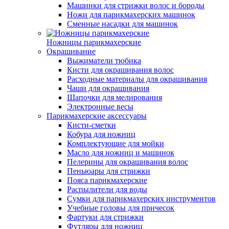
Машинки для стрижки волос и бороды
Ножи для парикмахерских машинок
Сменные насадки для машинок
Ножницы парикмахерские
Окрашивание
Выжиматели тюбика
Кисти для окрашивания волос
Расходные материалы для окрашивания
Чаши для окрашивания
Шапочки для мелирования
Электронные весы
Парикмахерские аксессуары
Кисти-сметки
Кобура для ножниц
Комплектующие для мойки
Масло для ножниц и машинок
Пелерины для окрашивания волос
Пеньюары для стрижки
Пояса парикмахерские
Распылители для воды
Сумки для парикмахерских инструментов
Учебные головы для причесок
Фартуки для стрижки
Футляры для ножниц