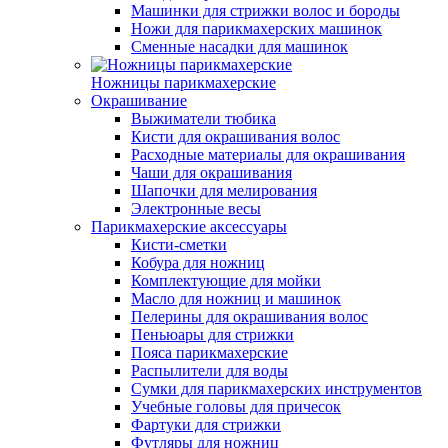
Машинки для стрижки волос и бороды
Ножи для парикмахерских машинок
Сменные насадки для машинок
Ножницы парикмахерские
Окрашивание
Выжиматели тюбика
Кисти для окрашивания волос
Расходные материалы для окрашивания
Чаши для окрашивания
Шапочки для мелирования
Электронные весы
Парикмахерские аксессуары
Кисти-сметки
Кобура для ножниц
Комплектующие для мойки
Масло для ножниц и машинок
Пелерины для окрашивания волос
Пеньюары для стрижки
Пояса парикмахерские
Распылители для воды
Сумки для парикмахерских инструментов
Учебные головы для причесок
Фартуки для стрижки
Футляры для ножниц