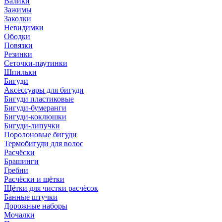
Валики
Зажимы
Заколки
Невидимки
Ободки
Повязки
Резинки
Сеточки-паутинки
Шпильки
Бигуди
Аксессуары для бигуди
Бигуди пластиковые
Бигуди-бумеранги
Бигуди-коклюшки
Бигуди-липучки
Поролоновые бигуди
Термобигуди для волос
Расчёски
Брашинги
Гребни
Расчёски и щётки
Щётки для чистки расчёсок
Банные штучки
Дорожные наборы
Мочалки