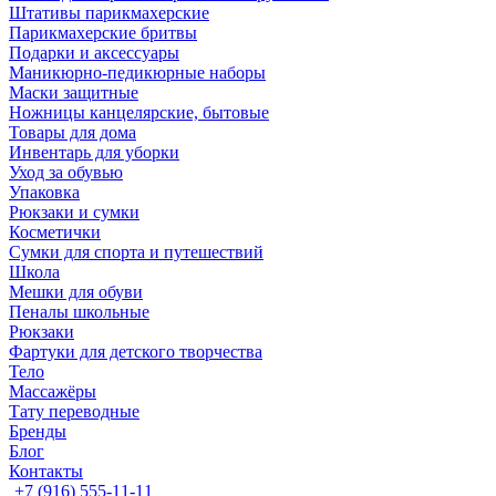
Штативы парикмахерские
Парикмахерские бритвы
Подарки и аксессуары
Маникюрно-педикюрные наборы
Маски защитные
Ножницы канцелярские, бытовые
Товары для дома
Инвентарь для уборки
Уход за обувью
Упаковка
Рюкзаки и сумки
Косметички
Сумки для спорта и путешествий
Школа
Мешки для обуви
Пеналы школьные
Рюкзаки
Фартуки для детского творчества
Тело
Массажёры
Тату переводные
Бренды
Блог
Контакты
+7 (916) 555-11-11