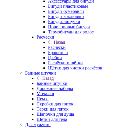
Аксессуары для бигуди
Бигуди пластиковые
Бигуди-бумеранги
Бигуди-коклюшки
Бигуди-липучки
Поролоновые бигуди
Термобигуди для волос
Расчёски
Назад
Расчёски
Брашинги
Гребни
Расчёски и щётки
Щётки для чистки расчёсок
Банные штучки
Назад
Банные штучки
Дорожные наборы
Мочалки
Пемза
Скребки для пяток
Тёрки для пяток
Шапочки для душа
Щётки для тела
Для мужчин