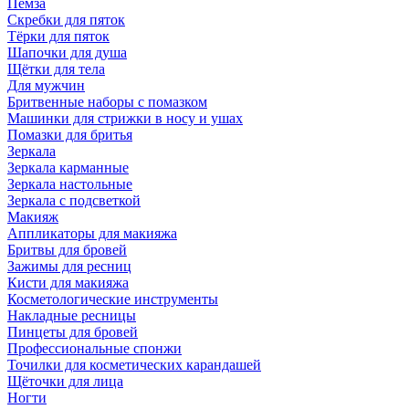
Пемза
Скребки для пяток
Тёрки для пяток
Шапочки для душа
Щётки для тела
Для мужчин
Бритвенные наборы с помазком
Машинки для стрижки в носу и ушах
Помазки для бритья
Зеркала
Зеркала карманные
Зеркала настольные
Зеркала с подсветкой
Макияж
Аппликаторы для макияжа
Бритвы для бровей
Зажимы для ресниц
Кисти для макияжа
Косметологические инструменты
Накладные ресницы
Пинцеты для бровей
Профессиональные спонжи
Точилки для косметических карандашей
Щёточки для лица
Ногти