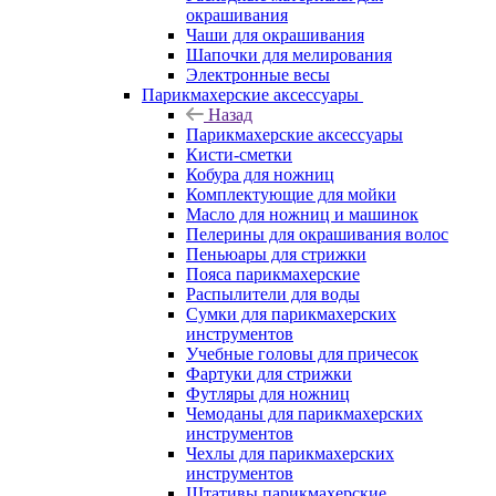
окрашивания
Чаши для окрашивания
Шапочки для мелирования
Электронные весы
Парикмахерские аксессуары
Назад
Парикмахерские аксессуары
Кисти-сметки
Кобура для ножниц
Комплектующие для мойки
Масло для ножниц и машинок
Пелерины для окрашивания волос
Пеньюары для стрижки
Пояса парикмахерские
Распылители для воды
Сумки для парикмахерских
инструментов
Учебные головы для причесок
Фартуки для стрижки
Футляры для ножниц
Чемоданы для парикмахерских
инструментов
Чехлы для парикмахерских
инструментов
Штативы парикмахерские