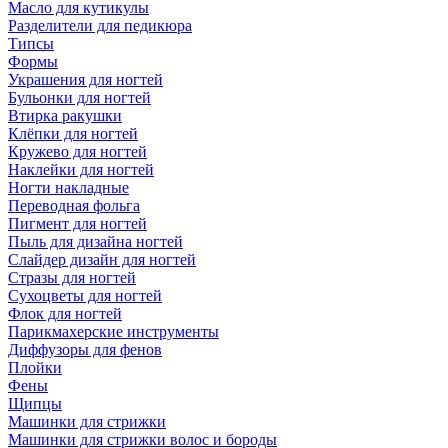
Масло для кутикулы
Разделители для педикюра
Типсы
Формы
Украшения для ногтей
Бульонки для ногтей
Втирка ракушки
Клёпки для ногтей
Кружево для ногтей
Наклейки для ногтей
Ногти накладные
Переводная фольга
Пигмент для ногтей
Пыль для дизайна ногтей
Слайдер дизайн для ногтей
Стразы для ногтей
Сухоцветы для ногтей
Флок для ногтей
Парикмахерские инструменты
Диффузоры для фенов
Плойки
Фены
Щипцы
Машинки для стрижки
Машинки для стрижки волос и бороды