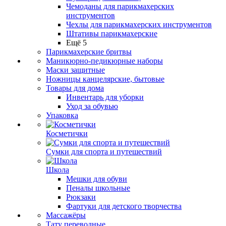
Чемоданы для парикмахерских
инструментов
Чехлы для парикмахерских инструментов
Штативы парикмахерские
Ещё 5
Парикмахерские бритвы
Маникюрно-педикюрные наборы
Маски защитные
Ножницы канцелярские, бытовые
Товары для дома
Инвентарь для уборки
Уход за обувью
Упаковка
Косметички
Сумки для спорта и путешествий
Школа
Мешки для обуви
Пеналы школьные
Рюкзаки
Фартуки для детского творчества
Массажёры
Тату переводные