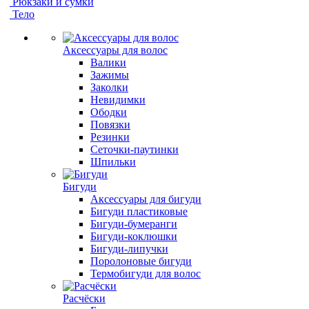
Рюкзаки и сумки
Тело
Аксессуары для волос
Валики
Зажимы
Заколки
Невидимки
Ободки
Повязки
Резинки
Сеточки-паутинки
Шпильки
Бигуди
Аксессуары для бигуди
Бигуди пластиковые
Бигуди-бумеранги
Бигуди-коклюшки
Бигуди-липучки
Поролоновые бигуди
Термобигуди для волос
Расчёски