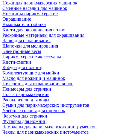
Ножи для парикмахерских машинок
Сменные насадки для машинок
Ножницы парикмахерские
Окрашивание
Выжиматели тюбика
Кисти для окрашивания волос
Расходные материалы для окрашивания
Чаши для окрашивания
Шапочки для мелирования
Электронные весы
Парикмахерские аксессуары
Кисти-сметки
Кобура для ножниц
Комплектующие для мойки
Масло для ножниц и машинок
Пелерины для окрашивания волос
Пеньюары для стрижки
Пояса парикмахерские
Распылители для воды
Сумки для парикмахерских инструментов
Учебные головы для причесок
Фартуки для стрижки
Футляры для ножниц
Чемоданы для парикмахерских инструментов
Чехлы для парикмахерских инструментов