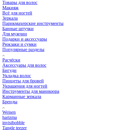
Товары для волос
Макияж
Всё для ногтей
Зеркала
Парикмахерские инструменты
Банные штучки
Для мужчин
Подарки и аксессуары
Рюкзаки и сумки
Популярные разделы
Расчёски
Аксессуары для волос
Бигуди
Укладка волос
Пинцеты для бровей
Украшения для ногтей
Инструменты для маникюра
Карманные зеркала
Бренды
Weisen
harizma
invisibobble
Tangle teezer