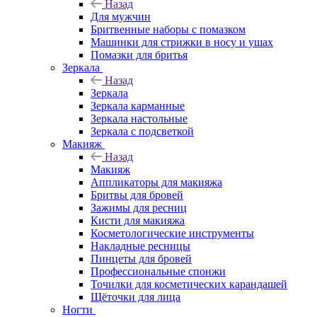
Назад
Для мужчин
Бритвенные наборы с помазком
Машинки для стрижки в носу и ушах
Помазки для бритья
Зеркала
Назад
Зеркала
Зеркала карманные
Зеркала настольные
Зеркала с подсветкой
Макияж
Назад
Макияж
Аппликаторы для макияжа
Бритвы для бровей
Зажимы для ресниц
Кисти для макияжа
Косметологические инструменты
Накладные ресницы
Пинцеты для бровей
Профессиональные спонжи
Точилки для косметических карандашей
Щёточки для лица
Ногти