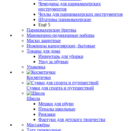
Чемоданы для парикмахерских
инструментов
Чехлы для парикмахерских инструментов
Штативы парикмахерские
Ещё 5
Парикмахерские бритвы
Маникюрно-педикюрные наборы
Маски защитные
Ножницы канцелярские, бытовые
Товары для дома
Инвентарь для уборки
Уход за обувью
Упаковка
Косметички
Сумки для спорта и путешествий
Школа
Мешки для обуви
Пеналы школьные
Рюкзаки
Фартуки для детского творчества
Массажёры
Тату переводные