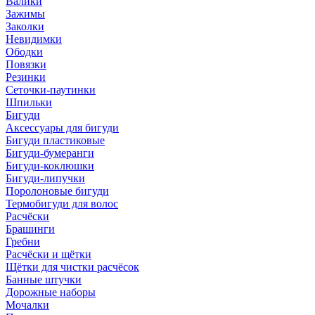
Валики
Зажимы
Заколки
Невидимки
Ободки
Повязки
Резинки
Сеточки-паутинки
Шпильки
Бигуди
Аксессуары для бигуди
Бигуди пластиковые
Бигуди-бумеранги
Бигуди-коклюшки
Бигуди-липучки
Поролоновые бигуди
Термобигуди для волос
Расчёски
Брашинги
Гребни
Расчёски и щётки
Щётки для чистки расчёсок
Банные штучки
Дорожные наборы
Мочалки