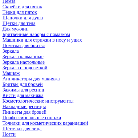
Пемза
Скребки для пяток
Тёрки для пяток
Шапочки для душа
Щётки для тела
Для мужчин
Бритвенные наборы с помазком
Машинки для стрижки в носу и ушах
Помазки для бритья
Зеркала
Зеркала карманные
Зеркала настольные
Зеркала с подсветкой
Макияж
Аппликаторы для макияжа
Бритвы для бровей
Зажимы для ресниц
Кисти для макияжа
Косметологические инструменты
Накладные ресницы
Пинцеты для бровей
Профессиональные спонжи
Точилки для косметических карандашей
Щёточки для лица
Ногти