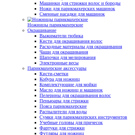
Машинки для стрижки волос и бороды
Ножи для парикмахерских машинок
Сменные насадки для машинок
Ножницы парикмахерские
Окрашивание
Выжиматели тюбика
Кисти для окрашивания волос
Расходные материалы для окрашивания
Чаши для окрашивания
Шапочки для мелирования
Электронные весы
Парикмахерские аксессуары
Кисти-сметки
Кобура для ножниц
Комплектующие для мойки
Масло для ножниц и машинок
Пелерины для окрашивания волос
Пеньюары для стрижки
Пояса парикмахерские
Распылители для воды
Сумки для парикмахерских инструментов
Учебные головы для причесок
Фартуки для стрижки
Футляры для ножниц