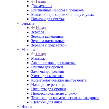
Назад
Для мужчин
Бритвенные наборы с помазком
Машинки для стрижки в носу и ушах
Помазки для бритья
Зеркала
Назад
Зеркала
Зеркала карманные
Зеркала настольные
Зеркала с подсветкой
Макияж
Назад
Макияж
Аппликаторы для макияжа
Бритвы для бровей
Зажимы для ресниц
Кисти для макияжа
Косметологические инструменты
Накладные ресницы
Пинцеты для бровей
Профессиональные спонжи
Точилки для косметических карандашей
Щёточки для лица
Ногти