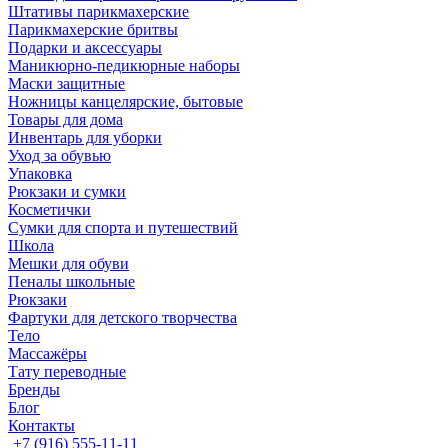
Штативы парикмахерские
Парикмахерские бритвы
Подарки и аксессуары
Маникюрно-педикюрные наборы
Маски защитные
Ножницы канцелярские, бытовые
Товары для дома
Инвентарь для уборки
Уход за обувью
Упаковка
Рюкзаки и сумки
Косметички
Сумки для спорта и путешествий
Школа
Мешки для обуви
Пеналы школьные
Рюкзаки
Фартуки для детского творчества
Тело
Массажёры
Тату переводные
Бренды
Блог
Контакты
+7 (916) 555-11-11