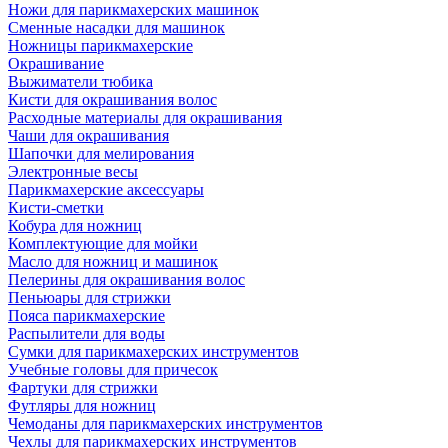
Ножи для парикмахерских машинок
Сменные насадки для машинок
Ножницы парикмахерские
Окрашивание
Выжиматели тюбика
Кисти для окрашивания волос
Расходные материалы для окрашивания
Чаши для окрашивания
Шапочки для мелирования
Электронные весы
Парикмахерские аксессуары
Кисти-сметки
Кобура для ножниц
Комплектующие для мойки
Масло для ножниц и машинок
Пелерины для окрашивания волос
Пеньюары для стрижки
Пояса парикмахерские
Распылители для воды
Сумки для парикмахерских инструментов
Учебные головы для причесок
Фартуки для стрижки
Футляры для ножниц
Чемоданы для парикмахерских инструментов
Чехлы для парикмахерских инструментов