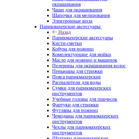
окрашивания
Чаши для окрашивания
Шапочки для мелирования
Электронные весы
Парикмахерские аксессуары
Назад
Парикмахерские аксессуары
Кисти-сметки
Кобура для ножниц
Комплектующие для мойки
Масло для ножниц и машинок
Пелерины для окрашивания волос
Пеньюары для стрижки
Пояса парикмахерские
Распылители для воды
Сумки для парикмахерских
инструментов
Учебные головы для причесок
Фартуки для стрижки
Футляры для ножниц
Чемоданы для парикмахерских
инструментов
Чехлы для парикмахерских
инструментов
Штативы парикмахерские