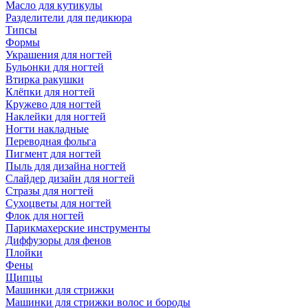
Масло для кутикулы
Разделители для педикюра
Типсы
Формы
Украшения для ногтей
Бульонки для ногтей
Втирка ракушки
Клёпки для ногтей
Кружево для ногтей
Наклейки для ногтей
Ногти накладные
Переводная фольга
Пигмент для ногтей
Пыль для дизайна ногтей
Слайдер дизайн для ногтей
Стразы для ногтей
Сухоцветы для ногтей
Флок для ногтей
Парикмахерские инструменты
Диффузоры для фенов
Плойки
Фены
Щипцы
Машинки для стрижки
Машинки для стрижки волос и бороды