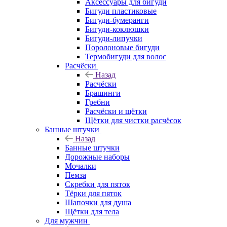
Аксессуары для бигуди
Бигуди пластиковые
Бигуди-бумеранги
Бигуди-коклюшки
Бигуди-липучки
Поролоновые бигуди
Термобигуди для волос
Расчёски
Назад
Расчёски
Брашинги
Гребни
Расчёски и щётки
Щётки для чистки расчёсок
Банные штучки
Назад
Банные штучки
Дорожные наборы
Мочалки
Пемза
Скребки для пяток
Тёрки для пяток
Шапочки для душа
Щётки для тела
Для мужчин