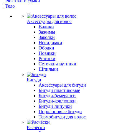
Рюкзаки и сумки
Тело
Аксессуары для волос
Валики
Зажимы
Заколки
Невидимки
Ободки
Повязки
Резинки
Сеточки-паутинки
Шпильки
Бигуди
Аксессуары для бигуди
Бигуди пластиковые
Бигуди-бумеранги
Бигуди-коклюшки
Бигуди-липучки
Поролоновые бигуди
Термобигуди для волос
Расчёски