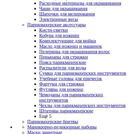
Расходные материалы для окрашивания
Чаши для окрашивания
Шапочки для мелирования
Электронные весы
Парикмахерские аксессуары
Кисти-сметки
Кобура для ножниц
Комплектующие для мойки
Масло для ножниц и машинок
Пелерины для окрашивания волос
Пеньюары для стрижки
Пояса парикмахерские
Распылители для воды
Сумки для парикмахерских инструментов
Учебные головы для причесок
Фартуки для стрижки
Футляры для ножниц
Чемоданы для парикмахерских
инструментов
Чехлы для парикмахерских инструментов
Штативы парикмахерские
Ещё 5
Парикмахерские бритвы
Маникюрно-педикюрные наборы
Маски защитные