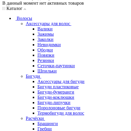
В данный момент нет активных товаров
Каталог
Волосы
Аксессуары для волос
Валики
Зажимы
Заколки
Невидимки
Ободки
Повязки
Резинки
Сеточки-паутинки
Шпильки
Бигуди
Аксессуары для бигуди
Бигуди пластиковые
Бигуди-бумеранги
Бигуди-коклюшки
Бигуди-липучки
Поролоновые бигуди
Термобигуди для волос
Расчёски
Брашинги
Гребни