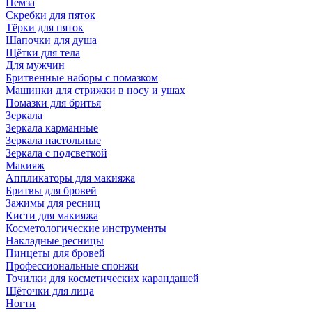
Пемза
Скребки для пяток
Тёрки для пяток
Шапочки для душа
Щётки для тела
Для мужчин
Бритвенные наборы с помазком
Машинки для стрижки в носу и ушах
Помазки для бритья
Зеркала
Зеркала карманные
Зеркала настольные
Зеркала с подсветкой
Макияж
Аппликаторы для макияжа
Бритвы для бровей
Зажимы для ресниц
Кисти для макияжа
Косметологические инструменты
Накладные ресницы
Пинцеты для бровей
Профессиональные спонжи
Точилки для косметических карандашей
Щёточки для лица
Ногти