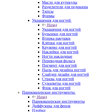
Масло для кутикулы
Разделители для педикюра
Типсы
Формы
Украшения для ногтей
Назад
Украшения для ногтей
Бульонки для ногтей
Втирка ракушки
Клёпки для ногтей
Кружево для ногтей
Наклейки для ногтей
Ногти накладные
Переводная фольга
Пигмент для ногтей
Пыль для дизайна ногтей
Слайдер дизайн для ногтей
Стразы для ногтей
Сухоцветы для ногтей
Флок для ногтей
Парикмахерские инструменты
Назад
Парикмахерские инструменты
Диффузоры для фенов
Плойки