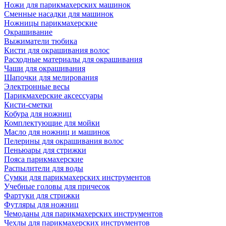
Ножи для парикмахерских машинок
Сменные насадки для машинок
Ножницы парикмахерские
Окрашивание
Выжиматели тюбика
Кисти для окрашивания волос
Расходные материалы для окрашивания
Чаши для окрашивания
Шапочки для мелирования
Электронные весы
Парикмахерские аксессуары
Кисти-сметки
Кобура для ножниц
Комплектующие для мойки
Масло для ножниц и машинок
Пелерины для окрашивания волос
Пеньюары для стрижки
Пояса парикмахерские
Распылители для воды
Сумки для парикмахерских инструментов
Учебные головы для причесок
Фартуки для стрижки
Футляры для ножниц
Чемоданы для парикмахерских инструментов
Чехлы для парикмахерских инструментов