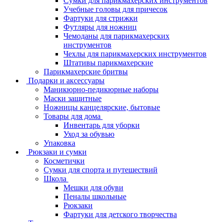
Сумки для парикмахерских инструментов
Учебные головы для причесок
Фартуки для стрижки
Футляры для ножниц
Чемоданы для парикмахерских
инструментов
Чехлы для парикмахерских инструментов
Штативы парикмахерские
Парикмахерские бритвы
Подарки и аксессуары
Маникюрно-педикюрные наборы
Маски защитные
Ножницы канцелярские, бытовые
Товары для дома
Инвентарь для уборки
Уход за обувью
Упаковка
Рюкзаки и сумки
Косметички
Сумки для спорта и путешествий
Школа
Мешки для обуви
Пеналы школьные
Рюкзаки
Фартуки для детского творчества