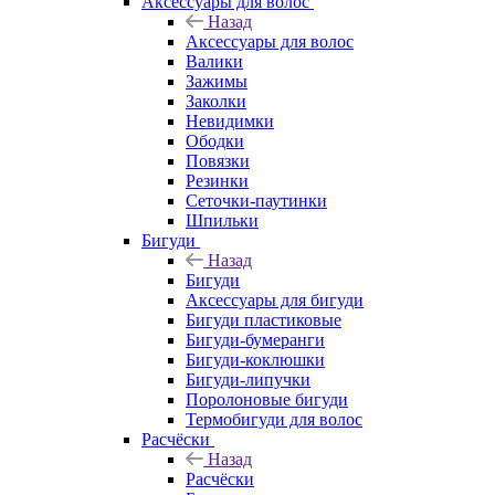
Аксессуары для волос
Назад
Аксессуары для волос
Валики
Зажимы
Заколки
Невидимки
Ободки
Повязки
Резинки
Сеточки-паутинки
Шпильки
Бигуди
Назад
Бигуди
Аксессуары для бигуди
Бигуди пластиковые
Бигуди-бумеранги
Бигуди-коклюшки
Бигуди-липучки
Поролоновые бигуди
Термобигуди для волос
Расчёски
Назад
Расчёски