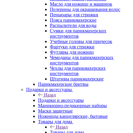
Масло для ножниц и машинок
Пелерины для окрашивания волос
Пеньюары для стрижки
Пояса парикмахерские
Распылители для воды
Сумки для парикмахерских
инструментов
Учебные головы для причесок
Фартуки для стрижки
Футляры для ножниц
Чемоданы для парикмахерских
инструментов
Чехлы для парикмахерских
инструментов
Штативы парикмахерские
Парикмахерские бритвы
Подарки и аксессуары
Назад
Подарки и аксессуары
Маникюрно-педикюрные наборы
Маски защитные
Ножницы канцелярские, бытовые
Товары для дома
Назад
Товары для дома