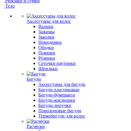
Рюкзаки и сумки
Тело
Аксессуары для волос
Валики
Зажимы
Заколки
Невидимки
Ободки
Повязки
Резинки
Сеточки-паутинки
Шпильки
Бигуди
Аксессуары для бигуди
Бигуди пластиковые
Бигуди-бумеранги
Бигуди-коклюшки
Бигуди-липучки
Поролоновые бигуди
Термобигуди для волос
Расчёски