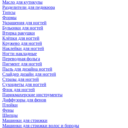
Масло для кутикулы
Разделители для педикюра
Типсы
Формы
Украшения для ногтей
Бульонки для ногтей
Втирка ракушки
Клёпки для ногтей
Кружево для ногтей
Наклейки для ногтей
Ногти накладные
Переводная фольга
Пигмент для ногтей
Пыль для дизайна ногтей
Слайдер дизайн для ногтей
Стразы для ногтей
Сухоцветы для ногтей
Флок для ногтей
Парикмахерские инструменты
Диффузоры для фенов
Плойки
Фены
Щипцы
Машинки для стрижки
Машинки для стрижки волос и бороды