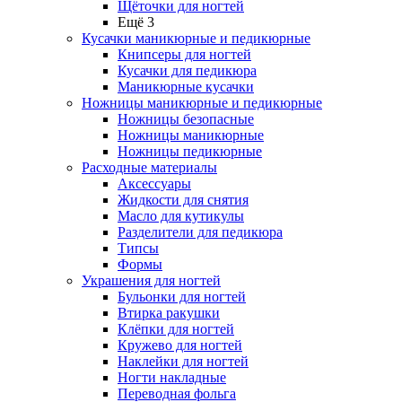
Щёточки для ногтей
Ещё 3
Кусачки маникюрные и педикюрные
Книпсеры для ногтей
Кусачки для педикюра
Маникюрные кусачки
Ножницы маникюрные и педикюрные
Ножницы безопасные
Ножницы маникюрные
Ножницы педикюрные
Расходные материалы
Аксессуары
Жидкости для снятия
Масло для кутикулы
Разделители для педикюра
Типсы
Формы
Украшения для ногтей
Бульонки для ногтей
Втирка ракушки
Клёпки для ногтей
Кружево для ногтей
Наклейки для ногтей
Ногти накладные
Переводная фольга