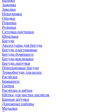
Валики
Зажимы
Заколки
Невидимки
Ободки
Повязки
Резинки
Сеточки-паутинки
Шпильки
Бигуди
Аксессуары для бигуди
Бигуди пластиковые
Бигуди-бумеранги
Бигуди-коклюшки
Бигуди-липучки
Поролоновые бигуди
Термобигуди для волос
Расчёски
Брашинги
Гребни
Расчёски и щётки
Щётки для чистки расчёсок
Банные штучки
Дорожные наборы
Мочалки