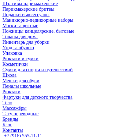
Штативы парикмахерские
Парикмахерские бритвы
Подарки и аксессуары
Маникюрно-педикюрные наборы
Маски защитные
Ножницы канцелярские, бытовые
Товары для дома
Инвентарь для уборки
Уход за обувью
Упаковка
Рюкзаки и сумки
Косметички
Сумки для спорта и путешествий
Школа
Мешки для обуви
Пеналы школьные
Рюкзаки
Фартуки для детского творчества
Тело
Массажёры
Тату переводные
Бренды
Блог
Контакты
+7 (916) 555-11-11