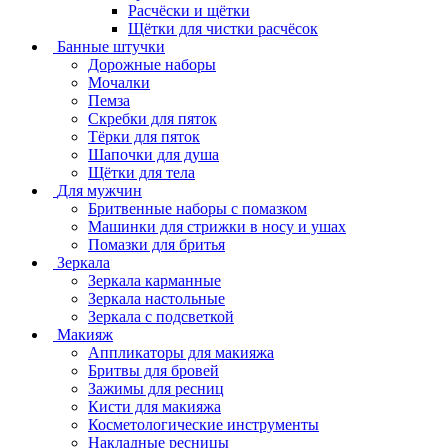
Расчёски и щётки
Щётки для чистки расчёсок
Банные штучки
Дорожные наборы
Мочалки
Пемза
Скребки для пяток
Тёрки для пяток
Шапочки для душа
Щётки для тела
Для мужчин
Бритвенные наборы с помазком
Машинки для стрижки в носу и ушах
Помазки для бритья
Зеркала
Зеркала карманные
Зеркала настольные
Зеркала с подсветкой
Макияж
Аппликаторы для макияжа
Бритвы для бровей
Зажимы для ресниц
Кисти для макияжа
Косметологические инструменты
Накладные ресницы