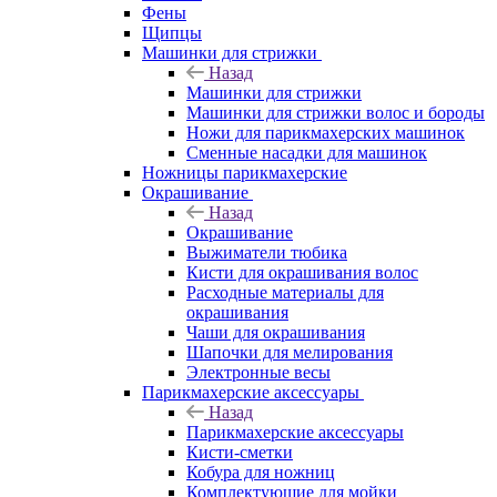
Фены
Щипцы
Машинки для стрижки
Назад
Машинки для стрижки
Машинки для стрижки волос и бороды
Ножи для парикмахерских машинок
Сменные насадки для машинок
Ножницы парикмахерские
Окрашивание
Назад
Окрашивание
Выжиматели тюбика
Кисти для окрашивания волос
Расходные материалы для
окрашивания
Чаши для окрашивания
Шапочки для мелирования
Электронные весы
Парикмахерские аксессуары
Назад
Парикмахерские аксессуары
Кисти-сметки
Кобура для ножниц
Комплектующие для мойки