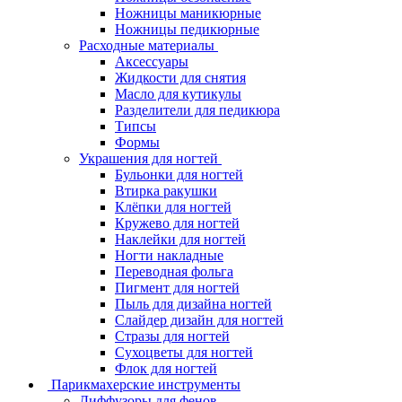
Ножницы маникюрные
Ножницы педикюрные
Расходные материалы
Аксессуары
Жидкости для снятия
Масло для кутикулы
Разделители для педикюра
Типсы
Формы
Украшения для ногтей
Бульонки для ногтей
Втирка ракушки
Клёпки для ногтей
Кружево для ногтей
Наклейки для ногтей
Ногти накладные
Переводная фольга
Пигмент для ногтей
Пыль для дизайна ногтей
Слайдер дизайн для ногтей
Стразы для ногтей
Сухоцветы для ногтей
Флок для ногтей
Парикмахерские инструменты
Диффузоры для фенов