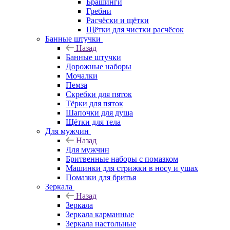
Брашинги
Гребни
Расчёски и щётки
Щётки для чистки расчёсок
Банные штучки
Назад
Банные штучки
Дорожные наборы
Мочалки
Пемза
Скребки для пяток
Тёрки для пяток
Шапочки для душа
Щётки для тела
Для мужчин
Назад
Для мужчин
Бритвенные наборы с помазком
Машинки для стрижки в носу и ушах
Помазки для бритья
Зеркала
Назад
Зеркала
Зеркала карманные
Зеркала настольные