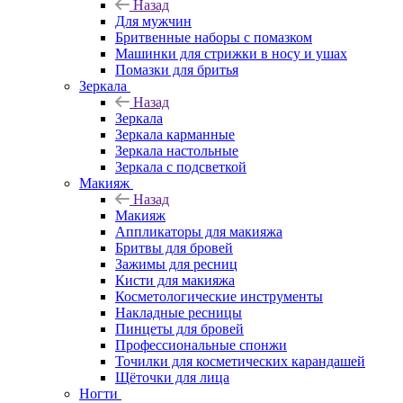
Назад
Для мужчин
Бритвенные наборы с помазком
Машинки для стрижки в носу и ушах
Помазки для бритья
Зеркала
Назад
Зеркала
Зеркала карманные
Зеркала настольные
Зеркала с подсветкой
Макияж
Назад
Макияж
Аппликаторы для макияжа
Бритвы для бровей
Зажимы для ресниц
Кисти для макияжа
Косметологические инструменты
Накладные ресницы
Пинцеты для бровей
Профессиональные спонжи
Точилки для косметических карандашей
Щёточки для лица
Ногти