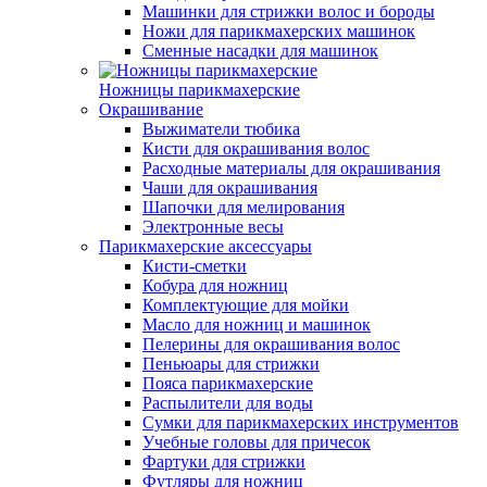
Машинки для стрижки волос и бороды
Ножи для парикмахерских машинок
Сменные насадки для машинок
Ножницы парикмахерские
Окрашивание
Выжиматели тюбика
Кисти для окрашивания волос
Расходные материалы для окрашивания
Чаши для окрашивания
Шапочки для мелирования
Электронные весы
Парикмахерские аксессуары
Кисти-сметки
Кобура для ножниц
Комплектующие для мойки
Масло для ножниц и машинок
Пелерины для окрашивания волос
Пеньюары для стрижки
Пояса парикмахерские
Распылители для воды
Сумки для парикмахерских инструментов
Учебные головы для причесок
Фартуки для стрижки
Футляры для ножниц