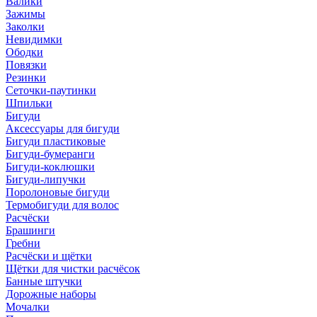
Валики
Зажимы
Заколки
Невидимки
Ободки
Повязки
Резинки
Сеточки-паутинки
Шпильки
Бигуди
Аксессуары для бигуди
Бигуди пластиковые
Бигуди-бумеранги
Бигуди-коклюшки
Бигуди-липучки
Поролоновые бигуди
Термобигуди для волос
Расчёски
Брашинги
Гребни
Расчёски и щётки
Щётки для чистки расчёсок
Банные штучки
Дорожные наборы
Мочалки