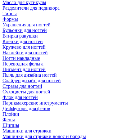
Масло для кутикулы
Разделители для педикюра
Типсы
Формы
Украшения для ногтей
Бульонки для ногтей
Втирка ракушки
Клёпки для ногтей
Кружево для ногтей
Наклейки для ногтей
Ногти накладные
Переводная фольга
Пигмент для ногтей
Пыль для дизайна ногтей
Слайдер дизайн для ногтей
Стразы для ногтей
Сухоцветы для ногтей
Флок для ногтей
Парикмахерские инструменты
Диффузоры для фенов
Плойки
Фены
Щипцы
Машинки для стрижки
Машинки для стрижки волос и бороды