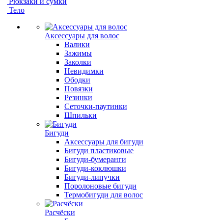
Рюкзаки и сумки
Тело
Аксессуары для волос
Валики
Зажимы
Заколки
Невидимки
Ободки
Повязки
Резинки
Сеточки-паутинки
Шпильки
Бигуди
Аксессуары для бигуди
Бигуди пластиковые
Бигуди-бумеранги
Бигуди-коклюшки
Бигуди-липучки
Поролоновые бигуди
Термобигуди для волос
Расчёски