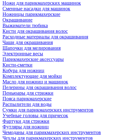
Ножи для парикмахерских машинок
Сменные насадки для машинок
Ножницы парикмахерские
Окрашивание
Выжиматели тюбика
Кисти для окрашивания волос
Расходные материалы для окрашивания
Чаши для окрашивания
Шапочки для мелирования
Электронные весы
Парикмахерские аксессуары
Кисти-сметки
Кобура для ножниц
Комплектующие для мойки
Масло для ножниц и машинок
Пелерины для окрашивания волос
Пеньюары для стрижки
Пояса парикмахерские
Распылители для воды
Сумки для парикмахерских инструментов
Учебные головы для причесок
Фартуки для стрижки
Футляры для ножниц
Чемоданы для парикмахерских инструментов
Чехлы для парикмахерских инструментов