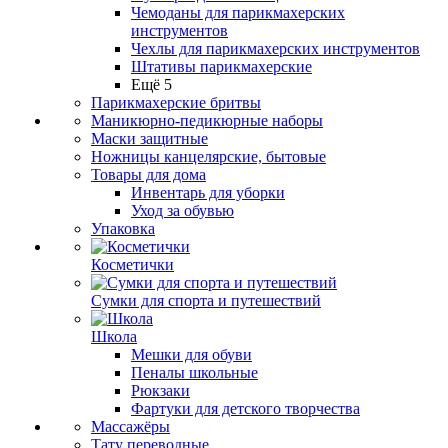
Чемоданы для парикмахерских
инструментов
Чехлы для парикмахерских инструментов
Штативы парикмахерские
Ещё 5
Парикмахерские бритвы
Маникюрно-педикюрные наборы
Маски защитные
Ножницы канцелярские, бытовые
Товары для дома
Инвентарь для уборки
Уход за обувью
Упаковка
Косметички
Сумки для спорта и путешествий
Школа
Мешки для обуви
Пеналы школьные
Рюкзаки
Фартуки для детского творчества
Массажёры
Тату переводные