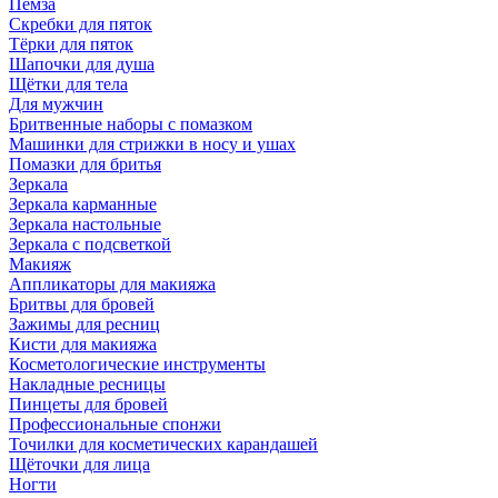
Пемза
Скребки для пяток
Тёрки для пяток
Шапочки для душа
Щётки для тела
Для мужчин
Бритвенные наборы с помазком
Машинки для стрижки в носу и ушах
Помазки для бритья
Зеркала
Зеркала карманные
Зеркала настольные
Зеркала с подсветкой
Макияж
Аппликаторы для макияжа
Бритвы для бровей
Зажимы для ресниц
Кисти для макияжа
Косметологические инструменты
Накладные ресницы
Пинцеты для бровей
Профессиональные спонжи
Точилки для косметических карандашей
Щёточки для лица
Ногти