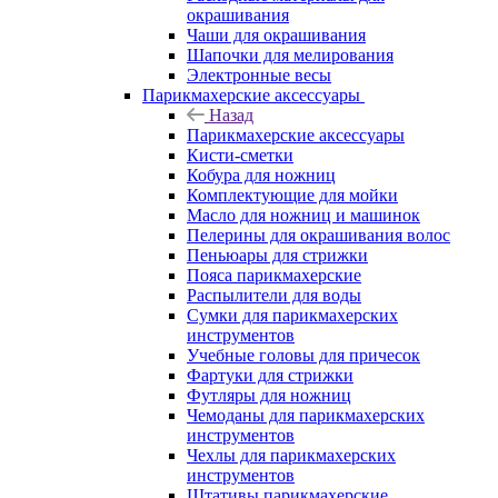
окрашивания
Чаши для окрашивания
Шапочки для мелирования
Электронные весы
Парикмахерские аксессуары
Назад
Парикмахерские аксессуары
Кисти-сметки
Кобура для ножниц
Комплектующие для мойки
Масло для ножниц и машинок
Пелерины для окрашивания волос
Пеньюары для стрижки
Пояса парикмахерские
Распылители для воды
Сумки для парикмахерских
инструментов
Учебные головы для причесок
Фартуки для стрижки
Футляры для ножниц
Чемоданы для парикмахерских
инструментов
Чехлы для парикмахерских
инструментов
Штативы парикмахерские