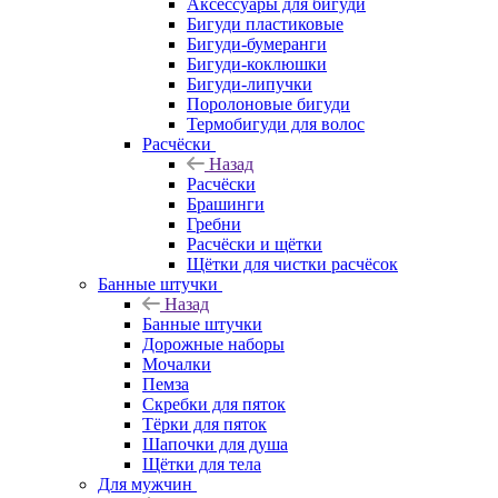
Аксессуары для бигуди
Бигуди пластиковые
Бигуди-бумеранги
Бигуди-коклюшки
Бигуди-липучки
Поролоновые бигуди
Термобигуди для волос
Расчёски
Назад
Расчёски
Брашинги
Гребни
Расчёски и щётки
Щётки для чистки расчёсок
Банные штучки
Назад
Банные штучки
Дорожные наборы
Мочалки
Пемза
Скребки для пяток
Тёрки для пяток
Шапочки для душа
Щётки для тела
Для мужчин