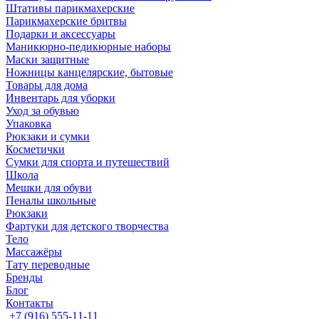
Штативы парикмахерские
Парикмахерские бритвы
Подарки и аксессуары
Маникюрно-педикюрные наборы
Маски защитные
Ножницы канцелярские, бытовые
Товары для дома
Инвентарь для уборки
Уход за обувью
Упаковка
Рюкзаки и сумки
Косметички
Сумки для спорта и путешествий
Школа
Мешки для обуви
Пеналы школьные
Рюкзаки
Фартуки для детского творчества
Тело
Массажёры
Тату переводные
Бренды
Блог
Контакты
+7 (916) 555-11-11