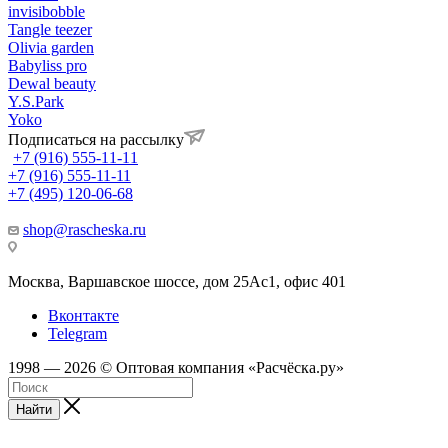
invisibobble
Tangle teezer
Olivia garden
Babyliss pro
Dewal beauty
Y.S.Park
Yoko
Подписаться на рассылку
+7 (916) 555-11-11
+7 (916) 555-11-11
+7 (495) 120-06-68
shop@rascheska.ru
Москва, Варшавское шоссе, дом 25Аc1, офис 401
Вконтакте
Telegram
1998 — 2026 © Оптовая компания «Расчёска.ру»
Найти