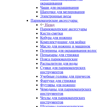
окрашивания
Чаши для окрашивания
Шапочки для мелирования
Электронные весы
Парикмахерские аксессуары
Назад
Парикмахерские аксессуары
Кисти-сметки
Кобура для ножниц
Комплектующие для мойки
Масло для ножниц и машинок
Пелерины для окрашивания волос
Пеньюары для стрижки
Пояса парикмахерские
Распылители для воды
Сумки для парикмахерских
инструментов
Учебные головы для причесок
Фартуки для стрижки
Футляры для ножниц
Чемоданы для парикмахерских
инструментов
Чехлы для парикмахерских
инструментов
Штативы парикмахерские