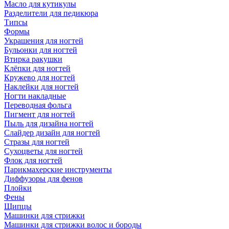
Масло для кутикулы
Разделители для педикюра
Типсы
Формы
Украшения для ногтей
Бульонки для ногтей
Втирка ракушки
Клёпки для ногтей
Кружево для ногтей
Наклейки для ногтей
Ногти накладные
Переводная фольга
Пигмент для ногтей
Пыль для дизайна ногтей
Слайдер дизайн для ногтей
Стразы для ногтей
Сухоцветы для ногтей
Флок для ногтей
Парикмахерские инструменты
Диффузоры для фенов
Плойки
Фены
Щипцы
Машинки для стрижки
Машинки для стрижки волос и бороды