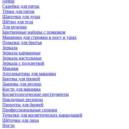
Пемза
Скребки для пяток
Тёрки для пяток
Шапочки для душа
Щётки для тела
Для мужчин
Бритвенные наборы с помазком
Машинки для стрижки в носу и ушах
Помазки для бритья
Зеркала
Зеркала карманные
Зеркала настольные
Зеркала с подсветкой
Макияж
Аппликаторы для макияжа
Бритвы для бровей
Зажимы для ресниц
Кисти для макияжа
Косметологические инструменты
Накладные ресницы
Пинцеты для бровей
Профессиональные спонжи
Точилки для косметических карандашей
Щёточки для лица
Ногти