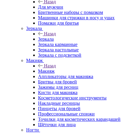
Назад
Для мужчин
Бритвенные наборы с помазком
Машинки для стрижки в носу и ушах
Помазки для бритья
Зеркала
Назад
Зеркала
Зеркала карманные
Зеркала настольные
Зеркала с подсветкой
Макияж
Назад
Макияж
Аппликаторы для макияжа
Бритвы для бровей
Зажимы для ресниц
Кисти для макияжа
Косметологические инструменты
Накладные ресницы
Пинцеты для бровей
Профессиональные спонжи
Точилки для косметических карандашей
Щёточки для лица
Ногти