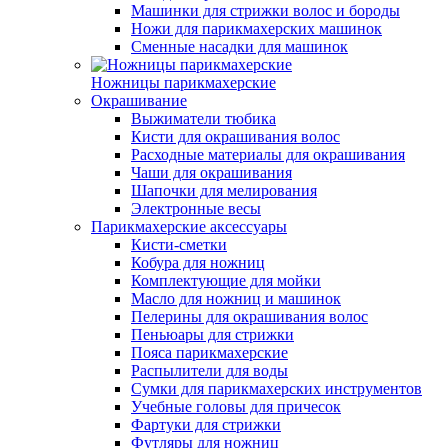
Машинки для стрижки волос и бороды
Ножи для парикмахерских машинок
Сменные насадки для машинок
Ножницы парикмахерские
Окрашивание
Выжиматели тюбика
Кисти для окрашивания волос
Расходные материалы для окрашивания
Чаши для окрашивания
Шапочки для мелирования
Электронные весы
Парикмахерские аксессуары
Кисти-сметки
Кобура для ножниц
Комплектующие для мойки
Масло для ножниц и машинок
Пелерины для окрашивания волос
Пеньюары для стрижки
Пояса парикмахерские
Распылители для воды
Сумки для парикмахерских инструментов
Учебные головы для причесок
Фартуки для стрижки
Футляры для ножниц