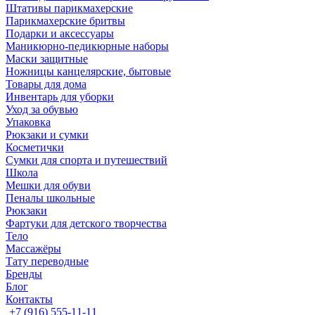
Штативы парикмахерские
Парикмахерские бритвы
Подарки и аксессуары
Маникюрно-педикюрные наборы
Маски защитные
Ножницы канцелярские, бытовые
Товары для дома
Инвентарь для уборки
Уход за обувью
Упаковка
Рюкзаки и сумки
Косметички
Сумки для спорта и путешествий
Школа
Мешки для обуви
Пеналы школьные
Рюкзаки
Фартуки для детского творчества
Тело
Массажёры
Тату переводные
Бренды
Блог
Контакты
+7 (916) 555-11-11