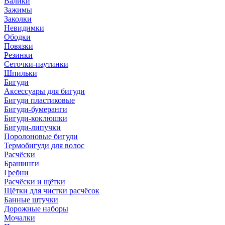
Валики
Зажимы
Заколки
Невидимки
Ободки
Повязки
Резинки
Сеточки-паутинки
Шпильки
Бигуди
Аксессуары для бигуди
Бигуди пластиковые
Бигуди-бумеранги
Бигуди-коклюшки
Бигуди-липучки
Поролоновые бигуди
Термобигуди для волос
Расчёски
Брашинги
Гребни
Расчёски и щётки
Щётки для чистки расчёсок
Банные штучки
Дорожные наборы
Мочалки