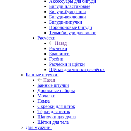
Аксессуары для бигуди
Бигуди пластиковые
Бигуди-бумеранги
Бигуди-коклюшки
Бигуди-липучки
Поролоновые бигуди
Термобигуди для волос
Расчёски
Назад
Расчёски
Брашинги
Гребни
Расчёски и щётки
Щётки для чистки расчёсок
Банные штучки
Назад
Банные штучки
Дорожные наборы
Мочалки
Пемза
Скребки для пяток
Тёрки для пяток
Шапочки для душа
Щётки для тела
Для мужчин