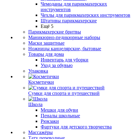
Чемоданы для парикмахерских
инструментов
Чехлы для парикмахерских инструментов
Штативы парикмахерские
Ещё 5
Парикмахерские бритвы
Маникюрно-педикюрные наборы
Маски защитные
Ножницы канцелярские, бытовые
Товары для дома
Инвентарь для уборки
Уход за обувью
Упаковка
Косметички
Сумки для спорта и путешествий
Школа
Мешки для обуви
Пеналы школьные
Рюкзаки
Фартуки для детского творчества
Массажёры
Тату переводные