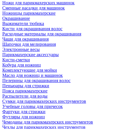
Ножи для парикмахерских машинок
Сменные насадки для машинок
Ножницы парикмахерские
Окрашивание
Выжиматели тюбика
Кисти для окрашивания волос
Расходные материалы для окрашивания
Чаши для окрашивания
Шапочки для мелирования
Электронные весы
Парикмахерские аксессуары
Кисти-сметки
Кобура для ножниц
Комплектующие для мойки
Масло для ножниц и машинок
Пелерины для окрашивания волос
Пеньюары для стрижки
Пояса парикмахерские
Распылители для воды
Сумки для парикмахерских инструментов
Учебные головы для причесок
Фартуки для стрижки
Футляры для ножниц
Чемоданы для парикмахерских инструментов
Чехлы для парикмахерских инструментов