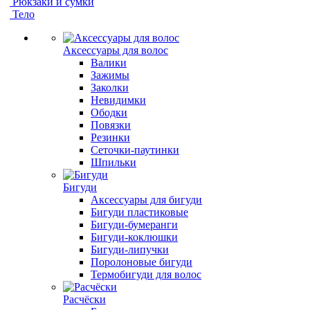
Рюкзаки и сумки
Тело
Аксессуары для волос
Валики
Зажимы
Заколки
Невидимки
Ободки
Повязки
Резинки
Сеточки-паутинки
Шпильки
Бигуди
Аксессуары для бигуди
Бигуди пластиковые
Бигуди-бумеранги
Бигуди-коклюшки
Бигуди-липучки
Поролоновые бигуди
Термобигуди для волос
Расчёски