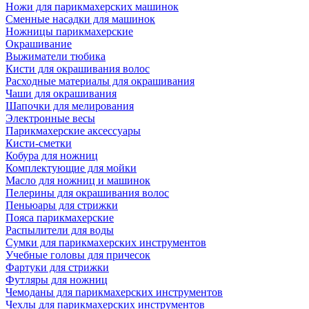
Ножи для парикмахерских машинок
Сменные насадки для машинок
Ножницы парикмахерские
Окрашивание
Выжиматели тюбика
Кисти для окрашивания волос
Расходные материалы для окрашивания
Чаши для окрашивания
Шапочки для мелирования
Электронные весы
Парикмахерские аксессуары
Кисти-сметки
Кобура для ножниц
Комплектующие для мойки
Масло для ножниц и машинок
Пелерины для окрашивания волос
Пеньюары для стрижки
Пояса парикмахерские
Распылители для воды
Сумки для парикмахерских инструментов
Учебные головы для причесок
Фартуки для стрижки
Футляры для ножниц
Чемоданы для парикмахерских инструментов
Чехлы для парикмахерских инструментов