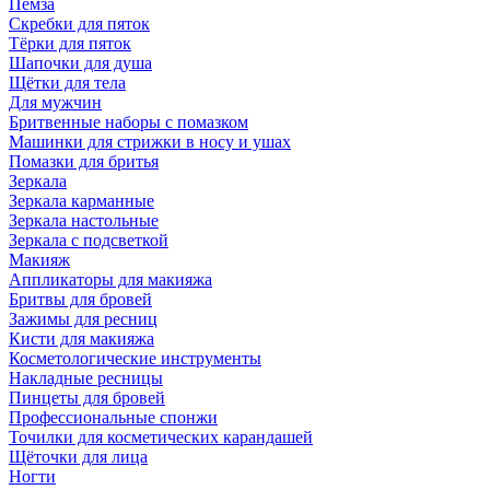
Пемза
Скребки для пяток
Тёрки для пяток
Шапочки для душа
Щётки для тела
Для мужчин
Бритвенные наборы с помазком
Машинки для стрижки в носу и ушах
Помазки для бритья
Зеркала
Зеркала карманные
Зеркала настольные
Зеркала с подсветкой
Макияж
Аппликаторы для макияжа
Бритвы для бровей
Зажимы для ресниц
Кисти для макияжа
Косметологические инструменты
Накладные ресницы
Пинцеты для бровей
Профессиональные спонжи
Точилки для косметических карандашей
Щёточки для лица
Ногти