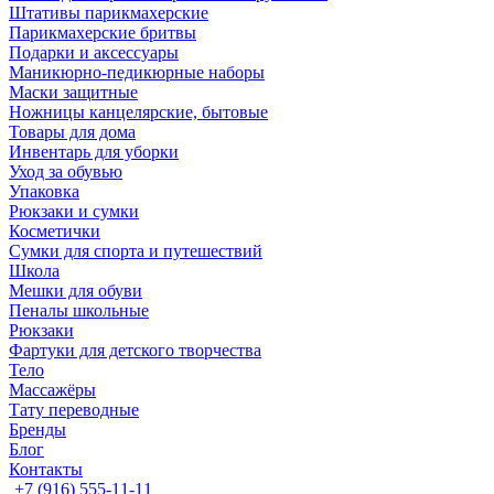
Штативы парикмахерские
Парикмахерские бритвы
Подарки и аксессуары
Маникюрно-педикюрные наборы
Маски защитные
Ножницы канцелярские, бытовые
Товары для дома
Инвентарь для уборки
Уход за обувью
Упаковка
Рюкзаки и сумки
Косметички
Сумки для спорта и путешествий
Школа
Мешки для обуви
Пеналы школьные
Рюкзаки
Фартуки для детского творчества
Тело
Массажёры
Тату переводные
Бренды
Блог
Контакты
+7 (916) 555-11-11