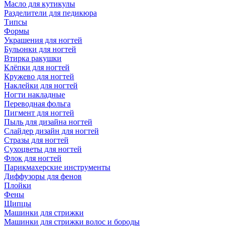
Масло для кутикулы
Разделители для педикюра
Типсы
Формы
Украшения для ногтей
Бульонки для ногтей
Втирка ракушки
Клёпки для ногтей
Кружево для ногтей
Наклейки для ногтей
Ногти накладные
Переводная фольга
Пигмент для ногтей
Пыль для дизайна ногтей
Слайдер дизайн для ногтей
Стразы для ногтей
Сухоцветы для ногтей
Флок для ногтей
Парикмахерские инструменты
Диффузоры для фенов
Плойки
Фены
Щипцы
Машинки для стрижки
Машинки для стрижки волос и бороды