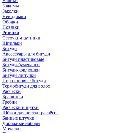
Валики
Зажимы
Заколки
Невидимки
Ободки
Повязки
Резинки
Сеточки-паутинки
Шпильки
Бигуди
Аксессуары для бигуди
Бигуди пластиковые
Бигуди-бумеранги
Бигуди-коклюшки
Бигуди-липучки
Поролоновые бигуди
Термобигуди для волос
Расчёски
Брашинги
Гребни
Расчёски и щётки
Щётки для чистки расчёсок
Банные штучки
Дорожные наборы
Мочалки