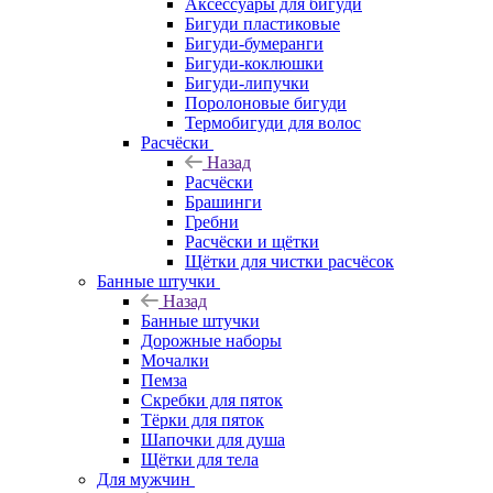
Аксессуары для бигуди
Бигуди пластиковые
Бигуди-бумеранги
Бигуди-коклюшки
Бигуди-липучки
Поролоновые бигуди
Термобигуди для волос
Расчёски
Назад
Расчёски
Брашинги
Гребни
Расчёски и щётки
Щётки для чистки расчёсок
Банные штучки
Назад
Банные штучки
Дорожные наборы
Мочалки
Пемза
Скребки для пяток
Тёрки для пяток
Шапочки для душа
Щётки для тела
Для мужчин