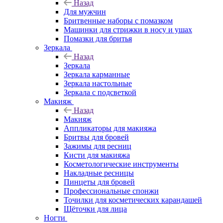
Назад
Для мужчин
Бритвенные наборы с помазком
Машинки для стрижки в носу и ушах
Помазки для бритья
Зеркала
Назад
Зеркала
Зеркала карманные
Зеркала настольные
Зеркала с подсветкой
Макияж
Назад
Макияж
Аппликаторы для макияжа
Бритвы для бровей
Зажимы для ресниц
Кисти для макияжа
Косметологические инструменты
Накладные ресницы
Пинцеты для бровей
Профессиональные спонжи
Точилки для косметических карандашей
Щёточки для лица
Ногти