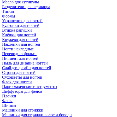
Масло для кутикулы
Разделители для педикюра
Типсы
Формы
Украшения для ногтей
Бульонки для ногтей
Втирка ракушки
Клёпки для ногтей
Кружево для ногтей
Наклейки для ногтей
Ногти накладные
Переводная фольга
Пигмент для ногтей
Пыль для дизайна ногтей
Слайдер дизайн для ногтей
Стразы для ногтей
Сухоцветы для ногтей
Флок для ногтей
Парикмахерские инструменты
Диффузоры для фенов
Плойки
Фены
Щипцы
Машинки для стрижки
Машинки для стрижки волос и бороды