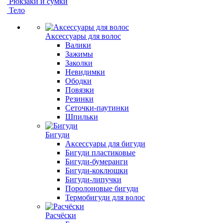
Рюкзаки и сумки
Тело
Аксессуары для волос
Валики
Зажимы
Заколки
Невидимки
Ободки
Повязки
Резинки
Сеточки-паутинки
Шпильки
Бигуди
Аксессуары для бигуди
Бигуди пластиковые
Бигуди-бумеранги
Бигуди-коклюшки
Бигуди-липучки
Поролоновые бигуди
Термобигуди для волос
Расчёски