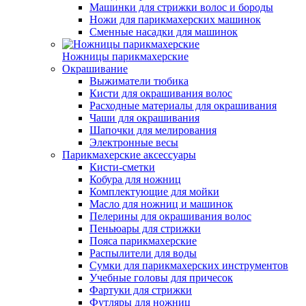
Машинки для стрижки волос и бороды
Ножи для парикмахерских машинок
Сменные насадки для машинок
Ножницы парикмахерские
Окрашивание
Выжиматели тюбика
Кисти для окрашивания волос
Расходные материалы для окрашивания
Чаши для окрашивания
Шапочки для мелирования
Электронные весы
Парикмахерские аксессуары
Кисти-сметки
Кобура для ножниц
Комплектующие для мойки
Масло для ножниц и машинок
Пелерины для окрашивания волос
Пеньюары для стрижки
Пояса парикмахерские
Распылители для воды
Сумки для парикмахерских инструментов
Учебные головы для причесок
Фартуки для стрижки
Футляры для ножниц