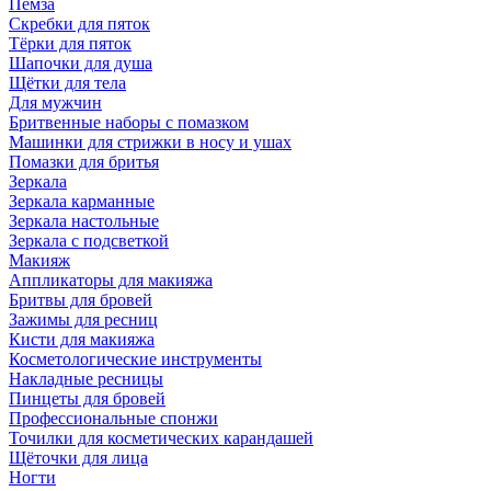
Пемза
Скребки для пяток
Тёрки для пяток
Шапочки для душа
Щётки для тела
Для мужчин
Бритвенные наборы с помазком
Машинки для стрижки в носу и ушах
Помазки для бритья
Зеркала
Зеркала карманные
Зеркала настольные
Зеркала с подсветкой
Макияж
Аппликаторы для макияжа
Бритвы для бровей
Зажимы для ресниц
Кисти для макияжа
Косметологические инструменты
Накладные ресницы
Пинцеты для бровей
Профессиональные спонжи
Точилки для косметических карандашей
Щёточки для лица
Ногти