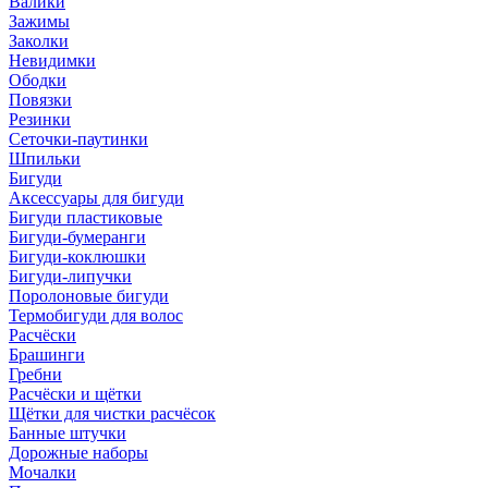
Валики
Зажимы
Заколки
Невидимки
Ободки
Повязки
Резинки
Сеточки-паутинки
Шпильки
Бигуди
Аксессуары для бигуди
Бигуди пластиковые
Бигуди-бумеранги
Бигуди-коклюшки
Бигуди-липучки
Поролоновые бигуди
Термобигуди для волос
Расчёски
Брашинги
Гребни
Расчёски и щётки
Щётки для чистки расчёсок
Банные штучки
Дорожные наборы
Мочалки