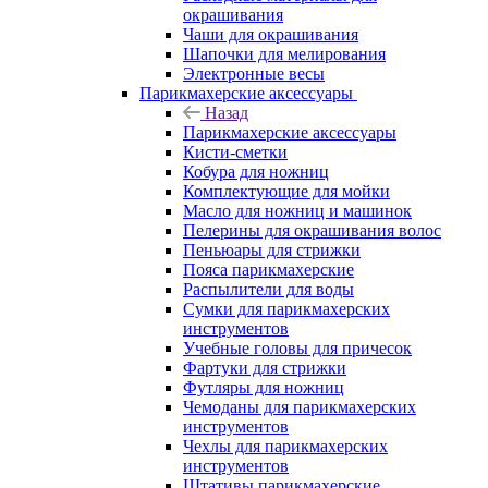
окрашивания
Чаши для окрашивания
Шапочки для мелирования
Электронные весы
Парикмахерские аксессуары
Назад
Парикмахерские аксессуары
Кисти-сметки
Кобура для ножниц
Комплектующие для мойки
Масло для ножниц и машинок
Пелерины для окрашивания волос
Пеньюары для стрижки
Пояса парикмахерские
Распылители для воды
Сумки для парикмахерских
инструментов
Учебные головы для причесок
Фартуки для стрижки
Футляры для ножниц
Чемоданы для парикмахерских
инструментов
Чехлы для парикмахерских
инструментов
Штативы парикмахерские