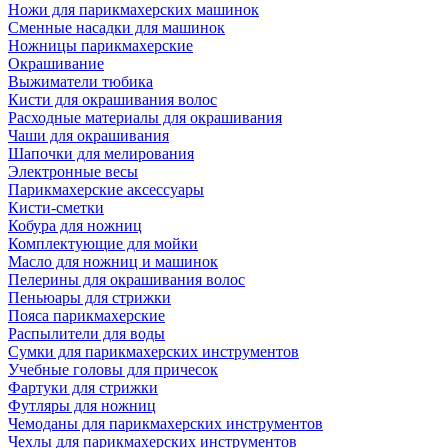
Ножи для парикмахерских машинок
Сменные насадки для машинок
Ножницы парикмахерские
Окрашивание
Выжиматели тюбика
Кисти для окрашивания волос
Расходные материалы для окрашивания
Чаши для окрашивания
Шапочки для мелирования
Электронные весы
Парикмахерские аксессуары
Кисти-сметки
Кобура для ножниц
Комплектующие для мойки
Масло для ножниц и машинок
Пелерины для окрашивания волос
Пеньюары для стрижки
Пояса парикмахерские
Распылители для воды
Сумки для парикмахерских инструментов
Учебные головы для причесок
Фартуки для стрижки
Футляры для ножниц
Чемоданы для парикмахерских инструментов
Чехлы для парикмахерских инструментов