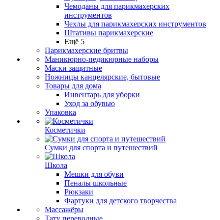
Чемоданы для парикмахерских
инструментов
Чехлы для парикмахерских инструментов
Штативы парикмахерские
Ещё 5
Парикмахерские бритвы
Маникюрно-педикюрные наборы
Маски защитные
Ножницы канцелярские, бытовые
Товары для дома
Инвентарь для уборки
Уход за обувью
Упаковка
Косметички
Сумки для спорта и путешествий
Школа
Мешки для обуви
Пеналы школьные
Рюкзаки
Фартуки для детского творчества
Массажёры
Тату переводные