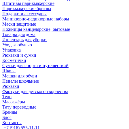
Штативы парикмахерские
Парикмахерские бритвы
Подарки и аксессуары
Маникюрно-педикюрные наборы
Маски защитные
Ножницы канцелярские, бытовые
Товары для дома
Инвентарь для уборки
Уход за обувью
Упаковка
Рюкзаки и сумки
Косметички
Сумки для спорта и путешествий
Школа
Мешки для обуви
Пеналы школьные
Рюкзаки
Фартуки для детского творчества
Тело
Массажёры
Тату переводные
Бренды
Блог
Контакты
+7 (916) 555-11-11