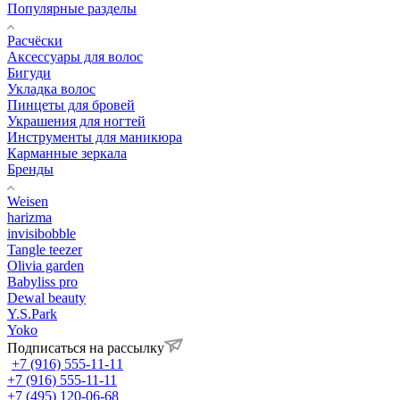
Популярные разделы
Расчёски
Аксессуары для волос
Бигуди
Укладка волос
Пинцеты для бровей
Украшения для ногтей
Инструменты для маникюра
Карманные зеркала
Бренды
Weisen
harizma
invisibobble
Tangle teezer
Olivia garden
Babyliss pro
Dewal beauty
Y.S.Park
Yoko
Подписаться на рассылку
+7 (916) 555-11-11
+7 (916) 555-11-11
+7 (495) 120-06-68