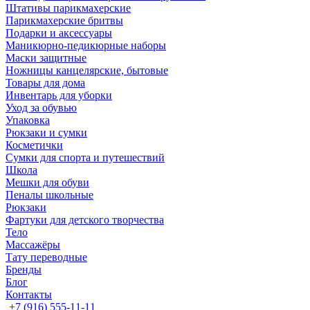
Штативы парикмахерские
Парикмахерские бритвы
Подарки и аксессуары
Маникюрно-педикюрные наборы
Маски защитные
Ножницы канцелярские, бытовые
Товары для дома
Инвентарь для уборки
Уход за обувью
Упаковка
Рюкзаки и сумки
Косметички
Сумки для спорта и путешествий
Школа
Мешки для обуви
Пеналы школьные
Рюкзаки
Фартуки для детского творчества
Тело
Массажёры
Тату переводные
Бренды
Блог
Контакты
+7 (916) 555-11-11