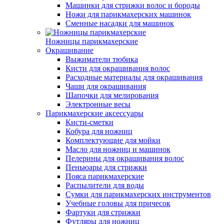
Машинки для стрижки волос и бороды
Ножи для парикмахерских машинок
Сменные насадки для машинок
Ножницы парикмахерские
Окрашивание
Выжиматели тюбика
Кисти для окрашивания волос
Расходные материалы для окрашивания
Чаши для окрашивания
Шапочки для мелирования
Электронные весы
Парикмахерские аксессуары
Кисти-сметки
Кобура для ножниц
Комплектующие для мойки
Масло для ножниц и машинок
Пелерины для окрашивания волос
Пеньюары для стрижки
Пояса парикмахерские
Распылители для воды
Сумки для парикмахерских инструментов
Учебные головы для причесок
Фартуки для стрижки
Футляры для ножниц