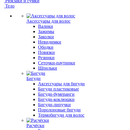
Рюкзаки и сумки
Тело
Аксессуары для волос
Валики
Зажимы
Заколки
Невидимки
Ободки
Повязки
Резинки
Сеточки-паутинки
Шпильки
Бигуди
Аксессуары для бигуди
Бигуди пластиковые
Бигуди-бумеранги
Бигуди-коклюшки
Бигуди-липучки
Поролоновые бигуди
Термобигуди для волос
Расчёски