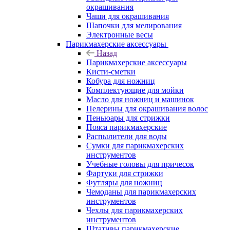
окрашивания
Чаши для окрашивания
Шапочки для мелирования
Электронные весы
Парикмахерские аксессуары
Назад
Парикмахерские аксессуары
Кисти-сметки
Кобура для ножниц
Комплектующие для мойки
Масло для ножниц и машинок
Пелерины для окрашивания волос
Пеньюары для стрижки
Пояса парикмахерские
Распылители для воды
Сумки для парикмахерских
инструментов
Учебные головы для причесок
Фартуки для стрижки
Футляры для ножниц
Чемоданы для парикмахерских
инструментов
Чехлы для парикмахерских
инструментов
Штативы парикмахерские