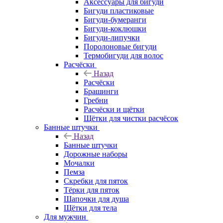
Аксессуары для бигуди
Бигуди пластиковые
Бигуди-бумеранги
Бигуди-коклюшки
Бигуди-липучки
Поролоновые бигуди
Термобигуди для волос
Расчёски
Назад
Расчёски
Брашинги
Гребни
Расчёски и щётки
Щётки для чистки расчёсок
Банные штучки
Назад
Банные штучки
Дорожные наборы
Мочалки
Пемза
Скребки для пяток
Тёрки для пяток
Шапочки для душа
Щётки для тела
Для мужчин