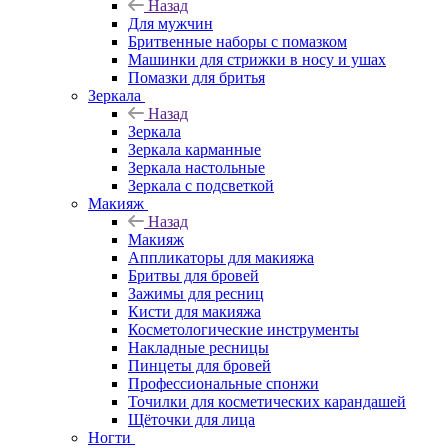
Назад
Для мужчин
Бритвенные наборы с помазком
Машинки для стрижки в носу и ушах
Помазки для бритья
Зеркала
Назад
Зеркала
Зеркала карманные
Зеркала настольные
Зеркала с подсветкой
Макияж
Назад
Макияж
Аппликаторы для макияжа
Бритвы для бровей
Зажимы для ресниц
Кисти для макияжа
Косметологические инструменты
Накладные ресницы
Пинцеты для бровей
Профессиональные спонжи
Точилки для косметических карандашей
Щёточки для лица
Ногти