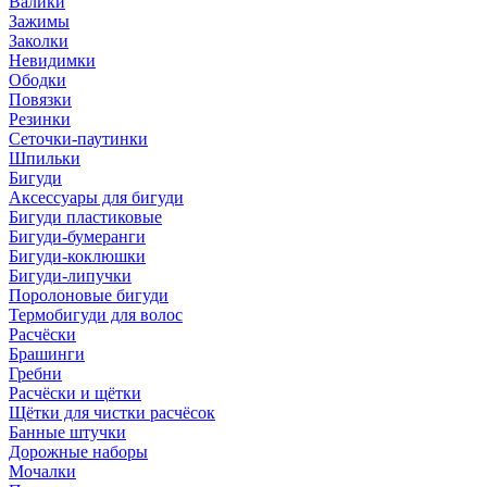
Валики
Зажимы
Заколки
Невидимки
Ободки
Повязки
Резинки
Сеточки-паутинки
Шпильки
Бигуди
Аксессуары для бигуди
Бигуди пластиковые
Бигуди-бумеранги
Бигуди-коклюшки
Бигуди-липучки
Поролоновые бигуди
Термобигуди для волос
Расчёски
Брашинги
Гребни
Расчёски и щётки
Щётки для чистки расчёсок
Банные штучки
Дорожные наборы
Мочалки