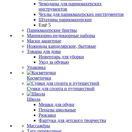
Чемоданы для парикмахерских
инструментов
Чехлы для парикмахерских инструментов
Штативы парикмахерские
Ещё 5
Парикмахерские бритвы
Маникюрно-педикюрные наборы
Маски защитные
Ножницы канцелярские, бытовые
Товары для дома
Инвентарь для уборки
Уход за обувью
Упаковка
Косметички
Сумки для спорта и путешествий
Школа
Мешки для обуви
Пеналы школьные
Рюкзаки
Фартуки для детского творчества
Массажёры
Тату переводные