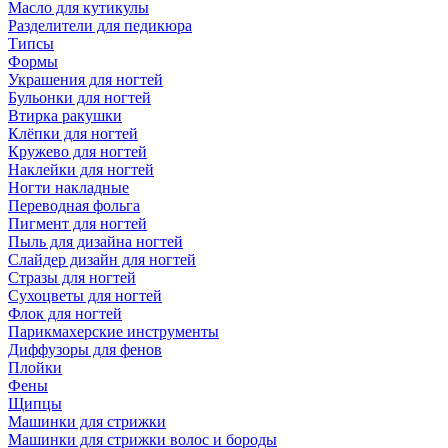
Масло для кутикулы
Разделители для педикюра
Типсы
Формы
Украшения для ногтей
Бульонки для ногтей
Втирка ракушки
Клёпки для ногтей
Кружево для ногтей
Наклейки для ногтей
Ногти накладные
Переводная фольга
Пигмент для ногтей
Пыль для дизайна ногтей
Слайдер дизайн для ногтей
Стразы для ногтей
Сухоцветы для ногтей
Флок для ногтей
Парикмахерские инструменты
Диффузоры для фенов
Плойки
Фены
Щипцы
Машинки для стрижки
Машинки для стрижки волос и бороды