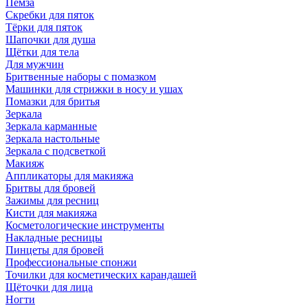
Пемза
Скребки для пяток
Тёрки для пяток
Шапочки для душа
Щётки для тела
Для мужчин
Бритвенные наборы с помазком
Машинки для стрижки в носу и ушах
Помазки для бритья
Зеркала
Зеркала карманные
Зеркала настольные
Зеркала с подсветкой
Макияж
Аппликаторы для макияжа
Бритвы для бровей
Зажимы для ресниц
Кисти для макияжа
Косметологические инструменты
Накладные ресницы
Пинцеты для бровей
Профессиональные спонжи
Точилки для косметических карандашей
Щёточки для лица
Ногти