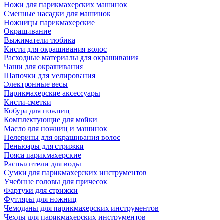
Ножи для парикмахерских машинок
Сменные насадки для машинок
Ножницы парикмахерские
Окрашивание
Выжиматели тюбика
Кисти для окрашивания волос
Расходные материалы для окрашивания
Чаши для окрашивания
Шапочки для мелирования
Электронные весы
Парикмахерские аксессуары
Кисти-сметки
Кобура для ножниц
Комплектующие для мойки
Масло для ножниц и машинок
Пелерины для окрашивания волос
Пеньюары для стрижки
Пояса парикмахерские
Распылители для воды
Сумки для парикмахерских инструментов
Учебные головы для причесок
Фартуки для стрижки
Футляры для ножниц
Чемоданы для парикмахерских инструментов
Чехлы для парикмахерских инструментов