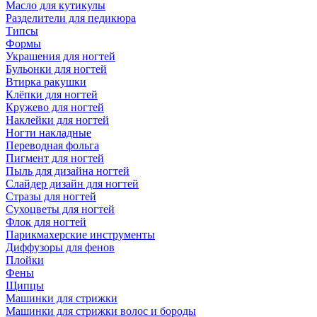
Масло для кутикулы
Разделители для педикюра
Типсы
Формы
Украшения для ногтей
Бульонки для ногтей
Втирка ракушки
Клёпки для ногтей
Кружево для ногтей
Наклейки для ногтей
Ногти накладные
Переводная фольга
Пигмент для ногтей
Пыль для дизайна ногтей
Слайдер дизайн для ногтей
Стразы для ногтей
Сухоцветы для ногтей
Флок для ногтей
Парикмахерские инструменты
Диффузоры для фенов
Плойки
Фены
Щипцы
Машинки для стрижки
Машинки для стрижки волос и бороды