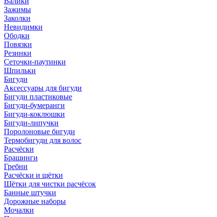
Валики
Зажимы
Заколки
Невидимки
Ободки
Повязки
Резинки
Сеточки-паутинки
Шпильки
Бигуди
Аксессуары для бигуди
Бигуди пластиковые
Бигуди-бумеранги
Бигуди-коклюшки
Бигуди-липучки
Поролоновые бигуди
Термобигуди для волос
Расчёски
Брашинги
Гребни
Расчёски и щётки
Щётки для чистки расчёсок
Банные штучки
Дорожные наборы
Мочалки