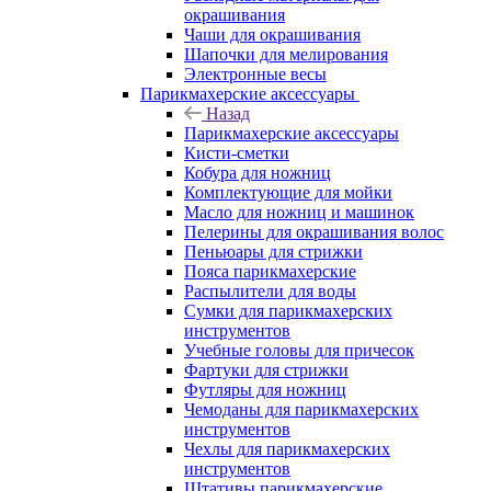
окрашивания
Чаши для окрашивания
Шапочки для мелирования
Электронные весы
Парикмахерские аксессуары
Назад
Парикмахерские аксессуары
Кисти-сметки
Кобура для ножниц
Комплектующие для мойки
Масло для ножниц и машинок
Пелерины для окрашивания волос
Пеньюары для стрижки
Пояса парикмахерские
Распылители для воды
Сумки для парикмахерских
инструментов
Учебные головы для причесок
Фартуки для стрижки
Футляры для ножниц
Чемоданы для парикмахерских
инструментов
Чехлы для парикмахерских
инструментов
Штативы парикмахерские