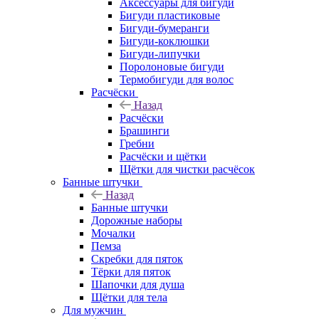
Аксессуары для бигуди
Бигуди пластиковые
Бигуди-бумеранги
Бигуди-коклюшки
Бигуди-липучки
Поролоновые бигуди
Термобигуди для волос
Расчёски
Назад
Расчёски
Брашинги
Гребни
Расчёски и щётки
Щётки для чистки расчёсок
Банные штучки
Назад
Банные штучки
Дорожные наборы
Мочалки
Пемза
Скребки для пяток
Тёрки для пяток
Шапочки для душа
Щётки для тела
Для мужчин