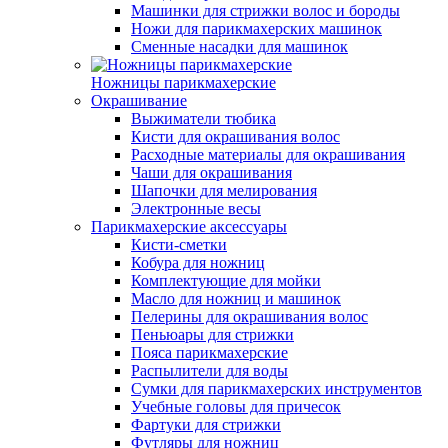
Машинки для стрижки волос и бороды
Ножи для парикмахерских машинок
Сменные насадки для машинок
Ножницы парикмахерские
Окрашивание
Выжиматели тюбика
Кисти для окрашивания волос
Расходные материалы для окрашивания
Чаши для окрашивания
Шапочки для мелирования
Электронные весы
Парикмахерские аксессуары
Кисти-сметки
Кобура для ножниц
Комплектующие для мойки
Масло для ножниц и машинок
Пелерины для окрашивания волос
Пеньюары для стрижки
Пояса парикмахерские
Распылители для воды
Сумки для парикмахерских инструментов
Учебные головы для причесок
Фартуки для стрижки
Футляры для ножниц