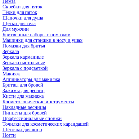
Пемза
Скребки для пяток
Тёрки для пяток
Шапочки для душа
Щётки для тела
Для мужчин
Бритвенные наборы с помазком
Машинки для стрижки в носу и ушах
Помазки для бритья
Зеркала
Зеркала карманные
Зеркала настольные
Зеркала с подсветкой
Макияж
Аппликаторы для макияжа
Бритвы для бровей
Зажимы для ресниц
Кисти для макияжа
Косметологические инструменты
Накладные ресницы
Пинцеты для бровей
Профессиональные спонжи
Точилки для косметических карандашей
Щёточки для лица
Ногти