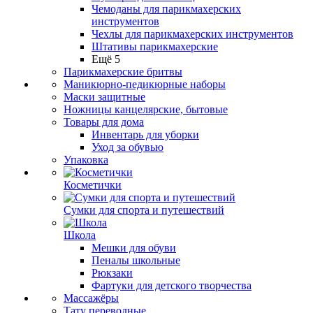
Чемоданы для парикмахерских
инструментов
Чехлы для парикмахерских инструментов
Штативы парикмахерские
Ещё 5
Парикмахерские бритвы
Маникюрно-педикюрные наборы
Маски защитные
Ножницы канцелярские, бытовые
Товары для дома
Инвентарь для уборки
Уход за обувью
Упаковка
Косметички
Сумки для спорта и путешествий
Школа
Мешки для обуви
Пеналы школьные
Рюкзаки
Фартуки для детского творчества
Массажёры
Тату переводные