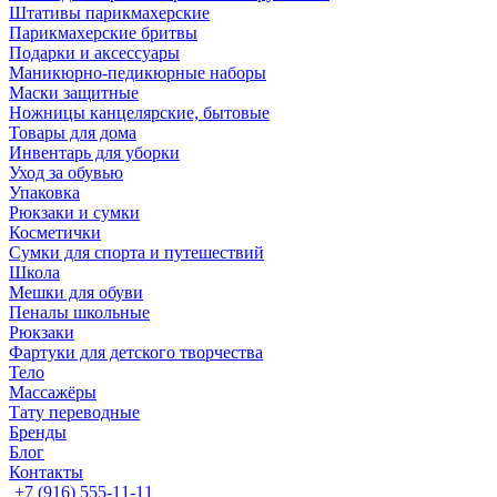
Штативы парикмахерские
Парикмахерские бритвы
Подарки и аксессуары
Маникюрно-педикюрные наборы
Маски защитные
Ножницы канцелярские, бытовые
Товары для дома
Инвентарь для уборки
Уход за обувью
Упаковка
Рюкзаки и сумки
Косметички
Сумки для спорта и путешествий
Школа
Мешки для обуви
Пеналы школьные
Рюкзаки
Фартуки для детского творчества
Тело
Массажёры
Тату переводные
Бренды
Блог
Контакты
+7 (916) 555-11-11