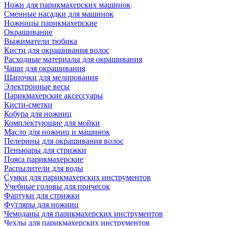
Ножи для парикмахерских машинок
Сменные насадки для машинок
Ножницы парикмахерские
Окрашивание
Выжиматели тюбика
Кисти для окрашивания волос
Расходные материалы для окрашивания
Чаши для окрашивания
Шапочки для мелирования
Электронные весы
Парикмахерские аксессуары
Кисти-сметки
Кобура для ножниц
Комплектующие для мойки
Масло для ножниц и машинок
Пелерины для окрашивания волос
Пеньюары для стрижки
Пояса парикмахерские
Распылители для воды
Сумки для парикмахерских инструментов
Учебные головы для причесок
Фартуки для стрижки
Футляры для ножниц
Чемоданы для парикмахерских инструментов
Чехлы для парикмахерских инструментов