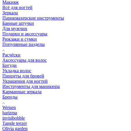
Макияж
Всё для ногтей
Зеркала
Парикмахерские инструменты
Банные штучки
Для мужчин
Подарки и аксессуары
Рюкзаки и сумки
Популярные разделы
Расчёски
Аксессуары для волос
Бигуди
Укладка волос
Пинцеты для бровей
Украшения для ногтей
Инструменты для маникюра
Карманные зеркала
Бренды
Weisen
harizma
invisibobble
Tangle teezer
Olivia garden