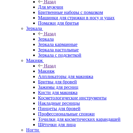
Назад
Для мужчин
Бритвенные наборы с помазком
Машинки для стрижки в носу и ушах
Помазки для бритья
Зеркала
Назад
Зеркала
Зеркала карманные
Зеркала настольные
Зеркала с подсветкой
Макияж
Назад
Макияж
Аппликаторы для макияжа
Бритвы для бровей
Зажимы для ресниц
Кисти для макияжа
Косметологические инструменты
Накладные ресницы
Пинцеты для бровей
Профессиональные спонжи
Точилки для косметических карандашей
Щёточки для лица
Ногти