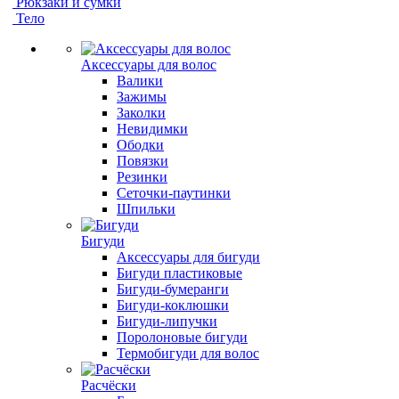
Рюкзаки и сумки
Тело
Аксессуары для волос
Валики
Зажимы
Заколки
Невидимки
Ободки
Повязки
Резинки
Сеточки-паутинки
Шпильки
Бигуди
Аксессуары для бигуди
Бигуди пластиковые
Бигуди-бумеранги
Бигуди-коклюшки
Бигуди-липучки
Поролоновые бигуди
Термобигуди для волос
Расчёски