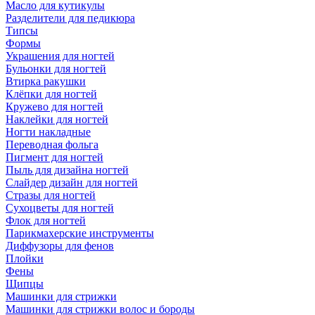
Масло для кутикулы
Разделители для педикюра
Типсы
Формы
Украшения для ногтей
Бульонки для ногтей
Втирка ракушки
Клёпки для ногтей
Кружево для ногтей
Наклейки для ногтей
Ногти накладные
Переводная фольга
Пигмент для ногтей
Пыль для дизайна ногтей
Слайдер дизайн для ногтей
Стразы для ногтей
Сухоцветы для ногтей
Флок для ногтей
Парикмахерские инструменты
Диффузоры для фенов
Плойки
Фены
Щипцы
Машинки для стрижки
Машинки для стрижки волос и бороды