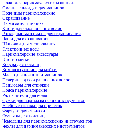
Ножи для парикмахерских машинок
Сменные насадки для машинок
Ножницы парикмахерские
Окрашивание
Выжиматели тюбика
Кисти для окрашивания волос
Расходные материалы для окрашивания
Чаши для окрашивания
Шапочки для мелирования
Электронные весы
Парикмахерские аксессуары
Кисти-сметки
Кобура для ножниц
Комплектующие для мойки
Масло для ножниц и машинок
Пелерины для окрашивания волос
Пеньюары для стрижки
Пояса парикмахерские
Распылители для воды
Сумки для парикмахерских инструментов
Учебные головы для причесок
Фартуки для стрижки
Футляры для ножниц
Чемоданы для парикмахерских инструментов
Чехлы для парикмахерских инструментов