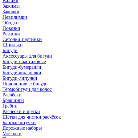
Валики
Зажимы
Заколки
Невидимки
Ободки
Повязки
Резинки
Сеточки-паутинки
Шпильки
Бигуди
Аксессуары для бигуди
Бигуди пластиковые
Бигуди-бумеранги
Бигуди-коклюшки
Бигуди-липучки
Поролоновые бигуди
Термобигуди для волос
Расчёски
Брашинги
Гребни
Расчёски и щётки
Щётки для чистки расчёсок
Банные штучки
Дорожные наборы
Мочалки