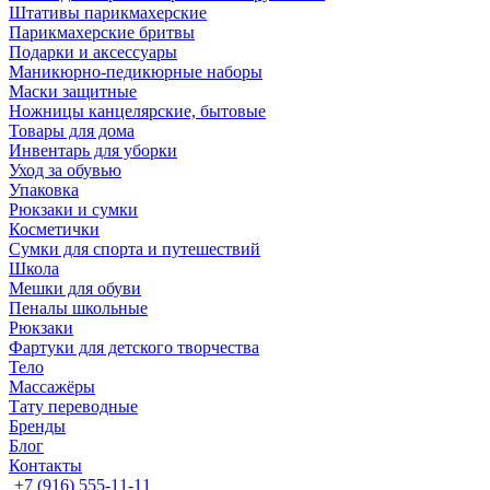
Штативы парикмахерские
Парикмахерские бритвы
Подарки и аксессуары
Маникюрно-педикюрные наборы
Маски защитные
Ножницы канцелярские, бытовые
Товары для дома
Инвентарь для уборки
Уход за обувью
Упаковка
Рюкзаки и сумки
Косметички
Сумки для спорта и путешествий
Школа
Мешки для обуви
Пеналы школьные
Рюкзаки
Фартуки для детского творчества
Тело
Массажёры
Тату переводные
Бренды
Блог
Контакты
+7 (916) 555-11-11