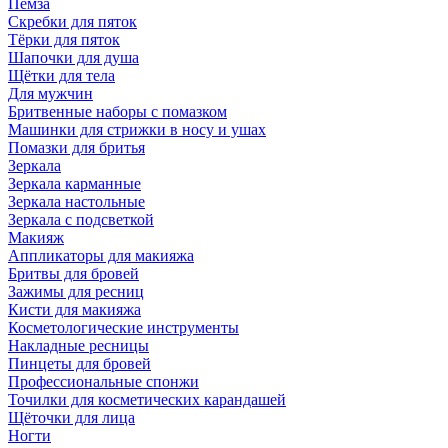
Пемза
Скребки для пяток
Тёрки для пяток
Шапочки для душа
Щётки для тела
Для мужчин
Бритвенные наборы с помазком
Машинки для стрижки в носу и ушах
Помазки для бритья
Зеркала
Зеркала карманные
Зеркала настольные
Зеркала с подсветкой
Макияж
Аппликаторы для макияжа
Бритвы для бровей
Зажимы для ресниц
Кисти для макияжа
Косметологические инструменты
Накладные ресницы
Пинцеты для бровей
Профессиональные спонжи
Точилки для косметических карандашей
Щёточки для лица
Ногти