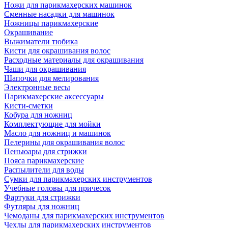
Ножи для парикмахерских машинок
Сменные насадки для машинок
Ножницы парикмахерские
Окрашивание
Выжиматели тюбика
Кисти для окрашивания волос
Расходные материалы для окрашивания
Чаши для окрашивания
Шапочки для мелирования
Электронные весы
Парикмахерские аксессуары
Кисти-сметки
Кобура для ножниц
Комплектующие для мойки
Масло для ножниц и машинок
Пелерины для окрашивания волос
Пеньюары для стрижки
Пояса парикмахерские
Распылители для воды
Сумки для парикмахерских инструментов
Учебные головы для причесок
Фартуки для стрижки
Футляры для ножниц
Чемоданы для парикмахерских инструментов
Чехлы для парикмахерских инструментов