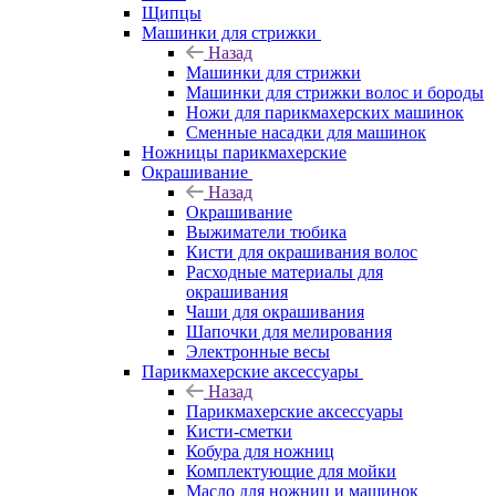
Щипцы
Машинки для стрижки
Назад
Машинки для стрижки
Машинки для стрижки волос и бороды
Ножи для парикмахерских машинок
Сменные насадки для машинок
Ножницы парикмахерские
Окрашивание
Назад
Окрашивание
Выжиматели тюбика
Кисти для окрашивания волос
Расходные материалы для
окрашивания
Чаши для окрашивания
Шапочки для мелирования
Электронные весы
Парикмахерские аксессуары
Назад
Парикмахерские аксессуары
Кисти-сметки
Кобура для ножниц
Комплектующие для мойки
Масло для ножниц и машинок