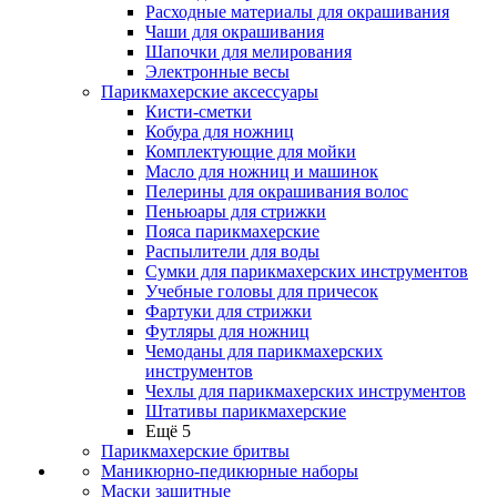
Расходные материалы для окрашивания
Чаши для окрашивания
Шапочки для мелирования
Электронные весы
Парикмахерские аксессуары
Кисти-сметки
Кобура для ножниц
Комплектующие для мойки
Масло для ножниц и машинок
Пелерины для окрашивания волос
Пеньюары для стрижки
Пояса парикмахерские
Распылители для воды
Сумки для парикмахерских инструментов
Учебные головы для причесок
Фартуки для стрижки
Футляры для ножниц
Чемоданы для парикмахерских
инструментов
Чехлы для парикмахерских инструментов
Штативы парикмахерские
Ещё 5
Парикмахерские бритвы
Маникюрно-педикюрные наборы
Маски защитные