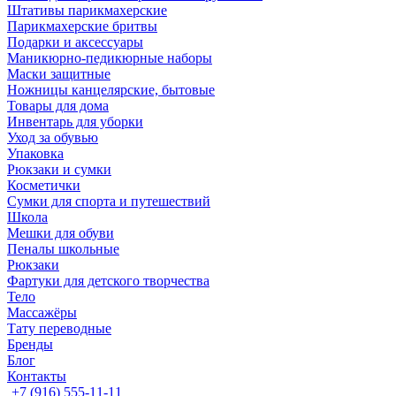
Штативы парикмахерские
Парикмахерские бритвы
Подарки и аксессуары
Маникюрно-педикюрные наборы
Маски защитные
Ножницы канцелярские, бытовые
Товары для дома
Инвентарь для уборки
Уход за обувью
Упаковка
Рюкзаки и сумки
Косметички
Сумки для спорта и путешествий
Школа
Мешки для обуви
Пеналы школьные
Рюкзаки
Фартуки для детского творчества
Тело
Массажёры
Тату переводные
Бренды
Блог
Контакты
+7 (916) 555-11-11