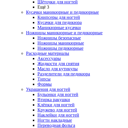
Щёточки для ногтей
Ещё 3
Кусачки маникюрные и педикюрные
Книпсеры для ногтей
Кусачки для педикюра
Маникюрные кусачки
Ножницы маникюрные и педикюрные
Ножницы безопасные
Ножницы маникюрные
Ножницы педикюрные
Расходные материалы
Аксессуары
Жидкости для снятия
Масло для кутикулы
Разделители для педикюра
Типсы
Формы
Украшения для ногтей
Бульонки для ногтей
Втирка ракушки
Клёпки для ногтей
Кружево для ногтей
Наклейки для ногтей
Ногти накладные
Переводная фольга