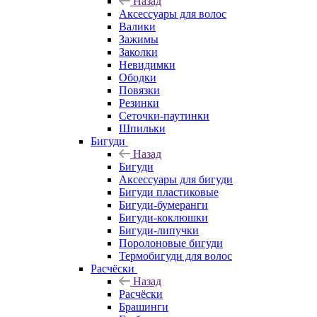
Назад
Аксессуары для волос
Валики
Зажимы
Заколки
Невидимки
Ободки
Повязки
Резинки
Сеточки-паутинки
Шпильки
Бигуди
Назад
Бигуди
Аксессуары для бигуди
Бигуди пластиковые
Бигуди-бумеранги
Бигуди-коклюшки
Бигуди-липучки
Поролоновые бигуди
Термобигуди для волос
Расчёски
Назад
Расчёски
Брашинги