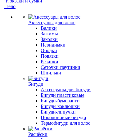
Рюкзаки и сумки
Тело
Аксессуары для волос
Валики
Зажимы
Заколки
Невидимки
Ободки
Повязки
Резинки
Сеточки-паутинки
Шпильки
Бигуди
Аксессуары для бигуди
Бигуди пластиковые
Бигуди-бумеранги
Бигуди-коклюшки
Бигуди-липучки
Поролоновые бигуди
Термобигуди для волос
Расчёски