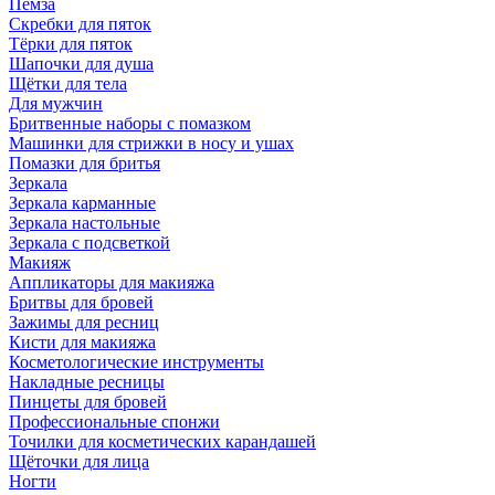
Пемза
Скребки для пяток
Тёрки для пяток
Шапочки для душа
Щётки для тела
Для мужчин
Бритвенные наборы с помазком
Машинки для стрижки в носу и ушах
Помазки для бритья
Зеркала
Зеркала карманные
Зеркала настольные
Зеркала с подсветкой
Макияж
Аппликаторы для макияжа
Бритвы для бровей
Зажимы для ресниц
Кисти для макияжа
Косметологические инструменты
Накладные ресницы
Пинцеты для бровей
Профессиональные спонжи
Точилки для косметических карандашей
Щёточки для лица
Ногти