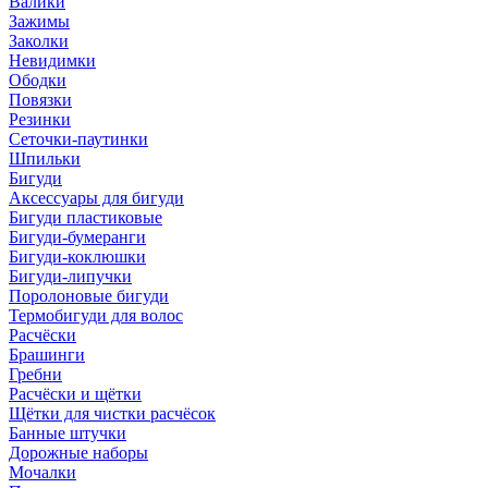
Валики
Зажимы
Заколки
Невидимки
Ободки
Повязки
Резинки
Сеточки-паутинки
Шпильки
Бигуди
Аксессуары для бигуди
Бигуди пластиковые
Бигуди-бумеранги
Бигуди-коклюшки
Бигуди-липучки
Поролоновые бигуди
Термобигуди для волос
Расчёски
Брашинги
Гребни
Расчёски и щётки
Щётки для чистки расчёсок
Банные штучки
Дорожные наборы
Мочалки