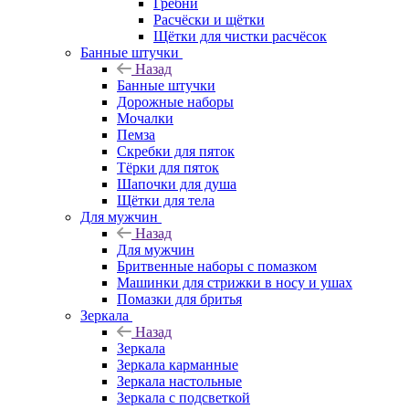
Гребни
Расчёски и щётки
Щётки для чистки расчёсок
Банные штучки
Назад
Банные штучки
Дорожные наборы
Мочалки
Пемза
Скребки для пяток
Тёрки для пяток
Шапочки для душа
Щётки для тела
Для мужчин
Назад
Для мужчин
Бритвенные наборы с помазком
Машинки для стрижки в носу и ушах
Помазки для бритья
Зеркала
Назад
Зеркала
Зеркала карманные
Зеркала настольные
Зеркала с подсветкой