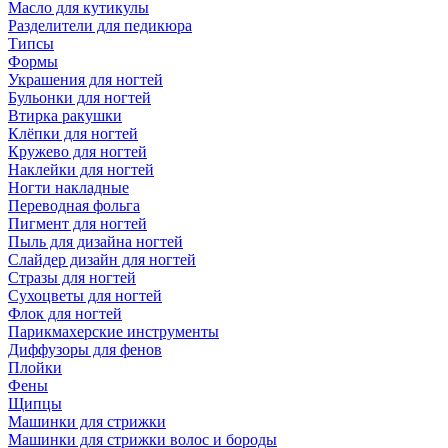
Масло для кутикулы
Разделители для педикюра
Типсы
Формы
Украшения для ногтей
Бульонки для ногтей
Втирка ракушки
Клёпки для ногтей
Кружево для ногтей
Наклейки для ногтей
Ногти накладные
Переводная фольга
Пигмент для ногтей
Пыль для дизайна ногтей
Слайдер дизайн для ногтей
Стразы для ногтей
Сухоцветы для ногтей
Флок для ногтей
Парикмахерские инструменты
Диффузоры для фенов
Плойки
Фены
Щипцы
Машинки для стрижки
Машинки для стрижки волос и бороды