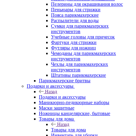
Пелерины для окрашивания волос
Пеньюары для стрижки
Пояса парикмахерские
Распылители для воды
Сумки для парикмахерских
инструментов
Учебные головы для причесок
Фартуки для стрижки
Футляры для ножниц
Чемоданы для парикмахерских
инструментов
Чехлы для парикмахерских
инструментов
Штативы парикмахерские
Парикмахерские бритвы
Подарки и аксессуары
Назад
Подарки и аксессуары
Маникюрно-педикюрные наборы
Маски защитные
Ножницы канцелярские, бытовые
Товары для дома
Назад
Товары для дома
Инвентарь для уборки