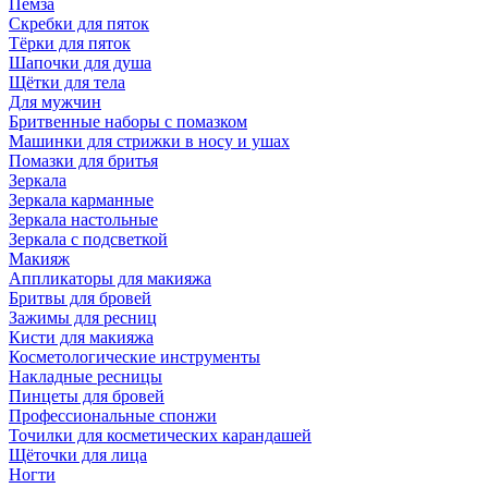
Пемза
Скребки для пяток
Тёрки для пяток
Шапочки для душа
Щётки для тела
Для мужчин
Бритвенные наборы с помазком
Машинки для стрижки в носу и ушах
Помазки для бритья
Зеркала
Зеркала карманные
Зеркала настольные
Зеркала с подсветкой
Макияж
Аппликаторы для макияжа
Бритвы для бровей
Зажимы для ресниц
Кисти для макияжа
Косметологические инструменты
Накладные ресницы
Пинцеты для бровей
Профессиональные спонжи
Точилки для косметических карандашей
Щёточки для лица
Ногти