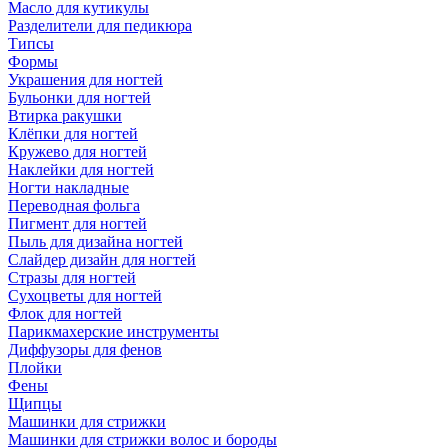
Масло для кутикулы
Разделители для педикюра
Типсы
Формы
Украшения для ногтей
Бульонки для ногтей
Втирка ракушки
Клёпки для ногтей
Кружево для ногтей
Наклейки для ногтей
Ногти накладные
Переводная фольга
Пигмент для ногтей
Пыль для дизайна ногтей
Слайдер дизайн для ногтей
Стразы для ногтей
Сухоцветы для ногтей
Флок для ногтей
Парикмахерские инструменты
Диффузоры для фенов
Плойки
Фены
Щипцы
Машинки для стрижки
Машинки для стрижки волос и бороды