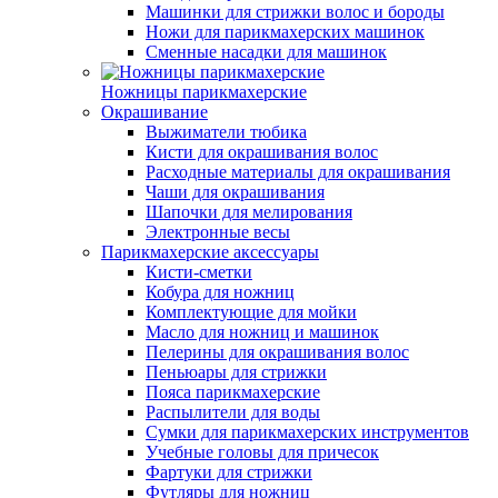
Машинки для стрижки волос и бороды
Ножи для парикмахерских машинок
Сменные насадки для машинок
Ножницы парикмахерские
Окрашивание
Выжиматели тюбика
Кисти для окрашивания волос
Расходные материалы для окрашивания
Чаши для окрашивания
Шапочки для мелирования
Электронные весы
Парикмахерские аксессуары
Кисти-сметки
Кобура для ножниц
Комплектующие для мойки
Масло для ножниц и машинок
Пелерины для окрашивания волос
Пеньюары для стрижки
Пояса парикмахерские
Распылители для воды
Сумки для парикмахерских инструментов
Учебные головы для причесок
Фартуки для стрижки
Футляры для ножниц