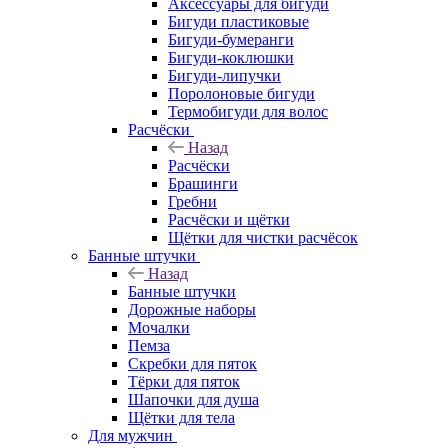
Аксессуары для бигуди
Бигуди пластиковые
Бигуди-бумеранги
Бигуди-коклюшки
Бигуди-липучки
Поролоновые бигуди
Термобигуди для волос
Расчёски
Назад
Расчёски
Брашинги
Гребни
Расчёски и щётки
Щётки для чистки расчёсок
Банные штучки
Назад
Банные штучки
Дорожные наборы
Мочалки
Пемза
Скребки для пяток
Тёрки для пяток
Шапочки для душа
Щётки для тела
Для мужчин