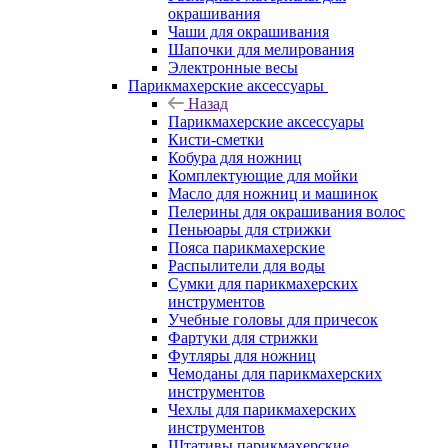
окрашивания
Чаши для окрашивания
Шапочки для мелирования
Электронные весы
Парикмахерские аксессуары
Назад
Парикмахерские аксессуары
Кисти-сметки
Кобура для ножниц
Комплектующие для мойки
Масло для ножниц и машинок
Пелерины для окрашивания волос
Пеньюары для стрижки
Пояса парикмахерские
Распылители для воды
Сумки для парикмахерских
инструментов
Учебные головы для причесок
Фартуки для стрижки
Футляры для ножниц
Чемоданы для парикмахерских
инструментов
Чехлы для парикмахерских
инструментов
Штативы парикмахерские