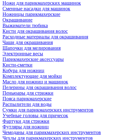
Ножи для парикмахерских машинок
Сменные насадки для машинок
Ножницы парикмахерские
Окрашивание
Выжиматели тюбика
Кисти для окрашивания волос
Расходные материалы для окрашивания
Чаши для окрашивания
Шапочки для мелирования
Электронные весы
Парикмахерские аксессуары
Кисти-сметки
Кобура для ножниц
Комплектующие для мойки
Масло для ножниц и машинок
Пелерины для окрашивания волос
Пеньюары для стрижки
Пояса парикмахерские
Распылители для воды
Сумки для парикмахерских инструментов
Учебные головы для причесок
Фартуки для стрижки
Футляры для ножниц
Чемоданы для парикмахерских инструментов
Чехлы для парикмахерских инструментов