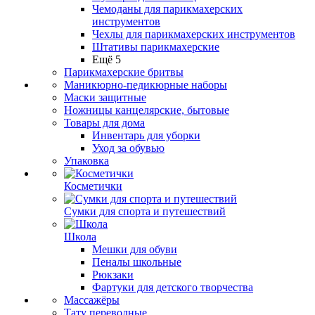
Чемоданы для парикмахерских
инструментов
Чехлы для парикмахерских инструментов
Штативы парикмахерские
Ещё 5
Парикмахерские бритвы
Маникюрно-педикюрные наборы
Маски защитные
Ножницы канцелярские, бытовые
Товары для дома
Инвентарь для уборки
Уход за обувью
Упаковка
Косметички
Сумки для спорта и путешествий
Школа
Мешки для обуви
Пеналы школьные
Рюкзаки
Фартуки для детского творчества
Массажёры
Тату переводные