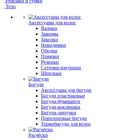
Рюкзаки и сумки
Тело
Аксессуары для волос
Валики
Зажимы
Заколки
Невидимки
Ободки
Повязки
Резинки
Сеточки-паутинки
Шпильки
Бигуди
Аксессуары для бигуди
Бигуди пластиковые
Бигуди-бумеранги
Бигуди-коклюшки
Бигуди-липучки
Поролоновые бигуди
Термобигуди для волос
Расчёски