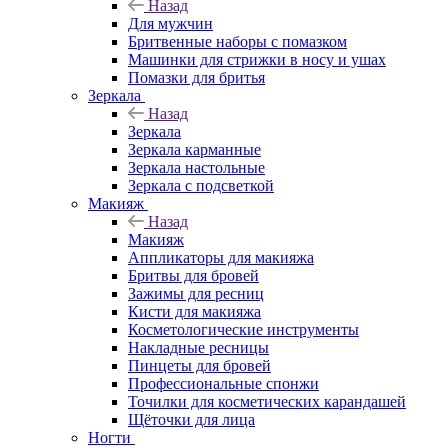
Назад
Для мужчин
Бритвенные наборы с помазком
Машинки для стрижки в носу и ушах
Помазки для бритья
Зеркала
Назад
Зеркала
Зеркала карманные
Зеркала настольные
Зеркала с подсветкой
Макияж
Назад
Макияж
Аппликаторы для макияжа
Бритвы для бровей
Зажимы для ресниц
Кисти для макияжа
Косметологические инструменты
Накладные ресницы
Пинцеты для бровей
Профессиональные спонжи
Точилки для косметических карандашей
Щёточки для лица
Ногти