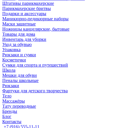
Штативы парикмахерские
Парикмахерские бритвы
Подарки и аксессуары
Маникюрно-педикюрные наборы
Маски защитные
Ножницы канцелярские, бытовые
Товары для дома
Инвентарь для уборки
Уход за обувью
Упаковка
Рюкзаки и сумки
Косметички
Сумки для спорта и путешествий
Школа
Мешки для обуви
Пеналы школьные
Рюкзаки
Фартуки для детского творчества
Тело
Массажёры
Тату переводные
Бренды
Блог
Контакты
+7 (916) 555-11-11