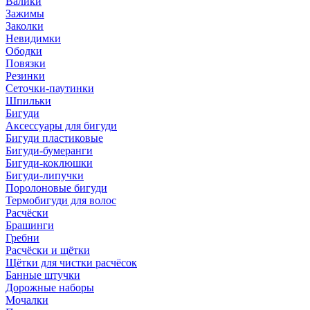
Валики
Зажимы
Заколки
Невидимки
Ободки
Повязки
Резинки
Сеточки-паутинки
Шпильки
Бигуди
Аксессуары для бигуди
Бигуди пластиковые
Бигуди-бумеранги
Бигуди-коклюшки
Бигуди-липучки
Поролоновые бигуди
Термобигуди для волос
Расчёски
Брашинги
Гребни
Расчёски и щётки
Щётки для чистки расчёсок
Банные штучки
Дорожные наборы
Мочалки