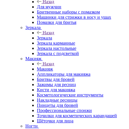
Назад
Для мужчин
Бритвенные наборы с помазком
Машинки для стрижки в носу и ушах
Помазки для бритья
Зеркала
Назад
Зеркала
Зеркала карманные
Зеркала настольные
Зеркала с подсветкой
Макияж
Назад
Макияж
Аппликаторы для макияжа
Бритвы для бровей
Зажимы для ресниц
Кисти для макияжа
Косметологические инструменты
Накладные ресницы
Пинцеты для бровей
Профессиональные спонжи
Точилки для косметических карандашей
Щёточки для лица
Ногти