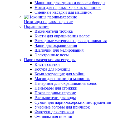
Машинки для стрижки волос и бороды
Ножи для парикмахерских машинок
Сменные насадки для машинок
Ножницы парикмахерские
Окрашивание
Выжиматели тюбика
Кисти для окрашивания волос
Расходные материалы для окрашивания
Чаши для окрашивания
Шапочки для мелирования
Электронные весы
Парикмахерские аксессуары
Кисти-сметки
Кобура для ножниц
Комплектующие для мойки
Масло для ножниц и машинок
Пелерины для окрашивания волос
Пеньюары для стрижки
Пояса парикмахерские
Распылители для воды
Сумки для парикмахерских инструментов
Учебные головы для причесок
Фартуки для стрижки
Футляры для ножниц