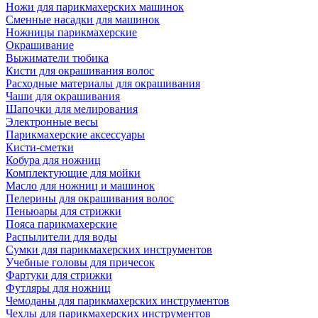
Ножи для парикмахерских машинок
Сменные насадки для машинок
Ножницы парикмахерские
Окрашивание
Выжиматели тюбика
Кисти для окрашивания волос
Расходные материалы для окрашивания
Чаши для окрашивания
Шапочки для мелирования
Электронные весы
Парикмахерские аксессуары
Кисти-сметки
Кобура для ножниц
Комплектующие для мойки
Масло для ножниц и машинок
Пелерины для окрашивания волос
Пеньюары для стрижки
Пояса парикмахерские
Распылители для воды
Сумки для парикмахерских инструментов
Учебные головы для причесок
Фартуки для стрижки
Футляры для ножниц
Чемоданы для парикмахерских инструментов
Чехлы для парикмахерских инструментов