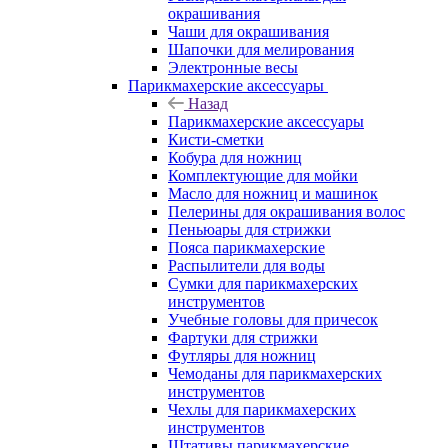
окрашивания
Чаши для окрашивания
Шапочки для мелирования
Электронные весы
Парикмахерские аксессуары
Назад
Парикмахерские аксессуары
Кисти-сметки
Кобура для ножниц
Комплектующие для мойки
Масло для ножниц и машинок
Пелерины для окрашивания волос
Пеньюары для стрижки
Пояса парикмахерские
Распылители для воды
Сумки для парикмахерских
инструментов
Учебные головы для причесок
Фартуки для стрижки
Футляры для ножниц
Чемоданы для парикмахерских
инструментов
Чехлы для парикмахерских
инструментов
Штативы парикмахерские