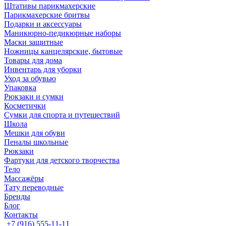
Штативы парикмахерские
Парикмахерские бритвы
Подарки и аксессуары
Маникюрно-педикюрные наборы
Маски защитные
Ножницы канцелярские, бытовые
Товары для дома
Инвентарь для уборки
Уход за обувью
Упаковка
Рюкзаки и сумки
Косметички
Сумки для спорта и путешествий
Школа
Мешки для обуви
Пеналы школьные
Рюкзаки
Фартуки для детского творчества
Тело
Массажёры
Тату переводные
Бренды
Блог
Контакты
+7 (916) 555-11-11