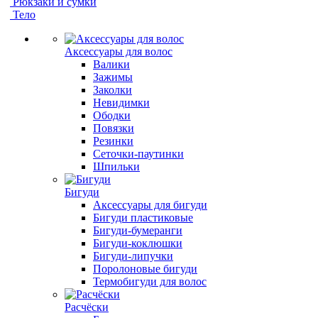
Рюкзаки и сумки
Тело
Аксессуары для волос
Валики
Зажимы
Заколки
Невидимки
Ободки
Повязки
Резинки
Сеточки-паутинки
Шпильки
Бигуди
Аксессуары для бигуди
Бигуди пластиковые
Бигуди-бумеранги
Бигуди-коклюшки
Бигуди-липучки
Поролоновые бигуди
Термобигуди для волос
Расчёски