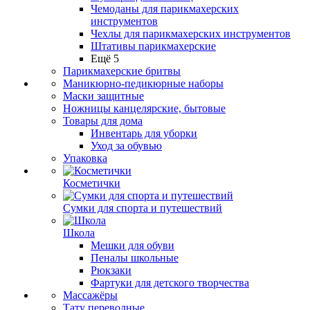
Чемоданы для парикмахерских
инструментов
Чехлы для парикмахерских инструментов
Штативы парикмахерские
Ещё 5
Парикмахерские бритвы
Маникюрно-педикюрные наборы
Маски защитные
Ножницы канцелярские, бытовые
Товары для дома
Инвентарь для уборки
Уход за обувью
Упаковка
Косметички
Сумки для спорта и путешествий
Школа
Мешки для обуви
Пеналы школьные
Рюкзаки
Фартуки для детского творчества
Массажёры
Тату переводные