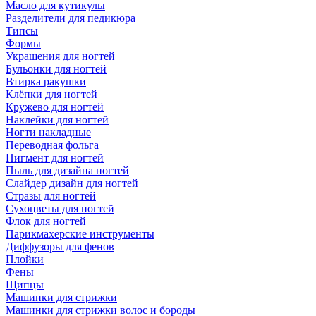
Масло для кутикулы
Разделители для педикюра
Типсы
Формы
Украшения для ногтей
Бульонки для ногтей
Втирка ракушки
Клёпки для ногтей
Кружево для ногтей
Наклейки для ногтей
Ногти накладные
Переводная фольга
Пигмент для ногтей
Пыль для дизайна ногтей
Слайдер дизайн для ногтей
Стразы для ногтей
Сухоцветы для ногтей
Флок для ногтей
Парикмахерские инструменты
Диффузоры для фенов
Плойки
Фены
Щипцы
Машинки для стрижки
Машинки для стрижки волос и бороды