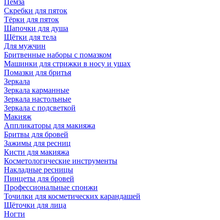
Пемза
Скребки для пяток
Тёрки для пяток
Шапочки для душа
Щётки для тела
Для мужчин
Бритвенные наборы с помазком
Машинки для стрижки в носу и ушах
Помазки для бритья
Зеркала
Зеркала карманные
Зеркала настольные
Зеркала с подсветкой
Макияж
Аппликаторы для макияжа
Бритвы для бровей
Зажимы для ресниц
Кисти для макияжа
Косметологические инструменты
Накладные ресницы
Пинцеты для бровей
Профессиональные спонжи
Точилки для косметических карандашей
Щёточки для лица
Ногти