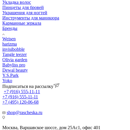
Укладка волос
Пинцеты для бровей
Украшения для ногтей
Инструменты для маникюра
Карманные зеркала
Бренды
Weisen
harizma
invisibobble
Tangle teezer
Olivia garden
Babyliss pro
Dewal beauty
Y.S.Park
Yoko
Подписаться на рассылку
+7 (916) 555-11-11
+7 (916) 555-11-11
+7 (495) 120-06-68
shop@rascheska.ru
Москва, Варшавское шоссе, дом 25Аc1, офис 401