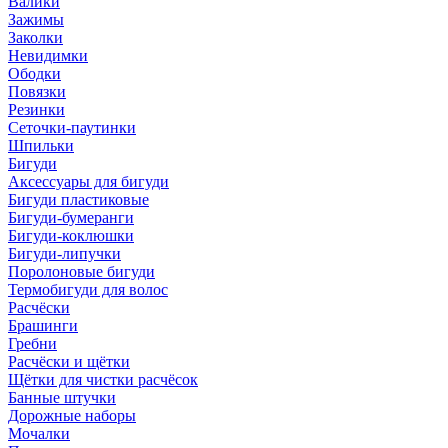
Валики
Зажимы
Заколки
Невидимки
Ободки
Повязки
Резинки
Сеточки-паутинки
Шпильки
Бигуди
Аксессуары для бигуди
Бигуди пластиковые
Бигуди-бумеранги
Бигуди-коклюшки
Бигуди-липучки
Поролоновые бигуди
Термобигуди для волос
Расчёски
Брашинги
Гребни
Расчёски и щётки
Щётки для чистки расчёсок
Банные штучки
Дорожные наборы
Мочалки