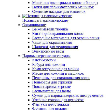
Машинки для стрижки волос и бороды
Ножи для парикмахерских машинок
Сменные насадки для машинок
Ножницы парикмахерские
Окрашивание
Выжиматели тюбика
Кисти для окрашивания волос
Расходные материалы для окрашивания
Чаши для окрашивания
Шапочки для мелирования
Электронные весы
Парикмахерские аксессуары
Кисти-сметки
Кобура для ножниц
Комплектующие для мойки
Масло для ножниц и машинок
Пелерины для окрашивания волос
Пеньюары для стрижки
Пояса парикмахерские
Распылители для воды
Сумки для парикмахерских инструментов
Учебные головы для причесок
Фартуки для стрижки
Футляры для ножниц