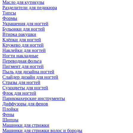
Масло для кутикулы
Разделители для педикюра
Типсы
Формы
Украшения для ногтей
Бульонки для ногтей
Втирка ракушки
Клёпки для ногтей
Кружево для ногтей
Наклейки для ногтей
Ногти накладные
Переводная фольга
Пигмент для ногтей
Пыль для дизайна ногтей
Слайдер дизайн для ногтей
Стразы для ногтей
Сухоцветы для ногтей
Флок для ногтей
Парикмахерские инструменты
Диффузоры для фенов
Плойки
Фены
Щипцы
Машинки для стрижки
Машинки для стрижки волос и бороды