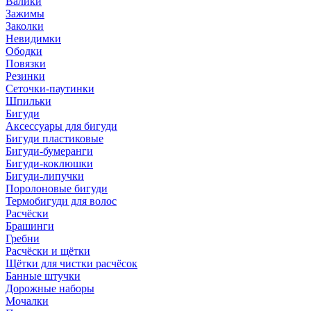
Валики
Зажимы
Заколки
Невидимки
Ободки
Повязки
Резинки
Сеточки-паутинки
Шпильки
Бигуди
Аксессуары для бигуди
Бигуди пластиковые
Бигуди-бумеранги
Бигуди-коклюшки
Бигуди-липучки
Поролоновые бигуди
Термобигуди для волос
Расчёски
Брашинги
Гребни
Расчёски и щётки
Щётки для чистки расчёсок
Банные штучки
Дорожные наборы
Мочалки