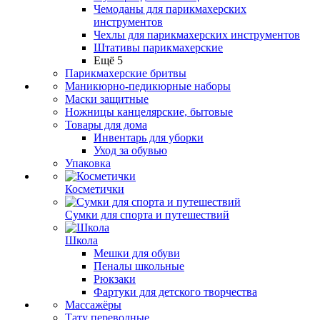
Чемоданы для парикмахерских
инструментов
Чехлы для парикмахерских инструментов
Штативы парикмахерские
Ещё 5
Парикмахерские бритвы
Маникюрно-педикюрные наборы
Маски защитные
Ножницы канцелярские, бытовые
Товары для дома
Инвентарь для уборки
Уход за обувью
Упаковка
Косметички
Сумки для спорта и путешествий
Школа
Мешки для обуви
Пеналы школьные
Рюкзаки
Фартуки для детского творчества
Массажёры
Тату переводные