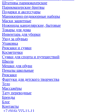
Штативы парикмахерские
Парикмахерские бритвы
Подарки и аксессуары
Маникюрно-педикюрные наборы
Маски защитные
Ножницы канцелярские, бытовые
Товары для дома
Инвентарь для уборки
Уход за обувью
Упаковка
Рюкзаки и сумки
Косметички
Сумки для спорта и путешествий
Школа
Мешки для обуви
Пеналы школьные
Рюкзаки
Фартуки для детского творчества
Тело
Массажёры
Тату переводные
Бренды
Блог
Контакты
+7 (916) 555-11-11