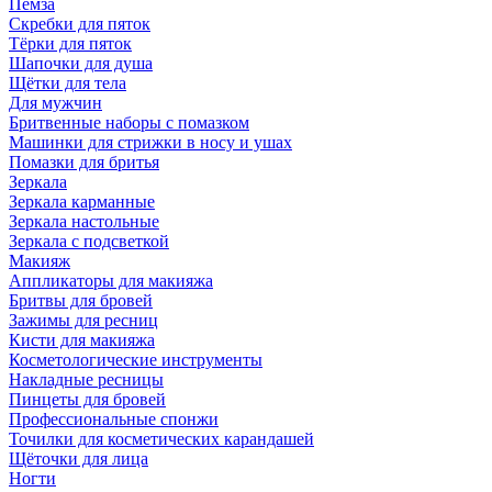
Пемза
Скребки для пяток
Тёрки для пяток
Шапочки для душа
Щётки для тела
Для мужчин
Бритвенные наборы с помазком
Машинки для стрижки в носу и ушах
Помазки для бритья
Зеркала
Зеркала карманные
Зеркала настольные
Зеркала с подсветкой
Макияж
Аппликаторы для макияжа
Бритвы для бровей
Зажимы для ресниц
Кисти для макияжа
Косметологические инструменты
Накладные ресницы
Пинцеты для бровей
Профессиональные спонжи
Точилки для косметических карандашей
Щёточки для лица
Ногти