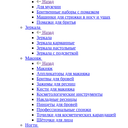
Назад
Для мужчин
Бритвенные наборы с помазком
Машинки для стрижки в носу и ушах
Помазки для бритья
Зеркала
Назад
Зеркала
Зеркала карманные
Зеркала настольные
Зеркала с подсветкой
Макияж
Назад
Макияж
Аппликаторы для макияжа
Бритвы для бровей
Зажимы для ресниц
Кисти для макияжа
Косметологические инструменты
Накладные ресницы
Пинцеты для бровей
Профессиональные спонжи
Точилки для косметических карандашей
Щёточки для лица
Ногти