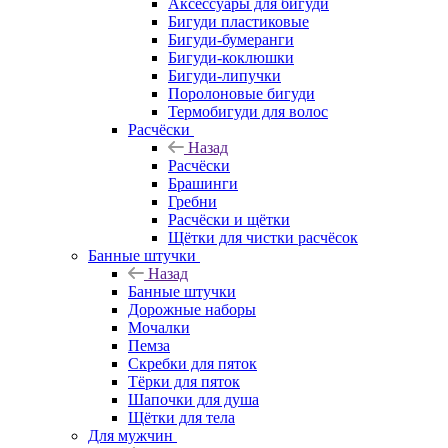
Аксессуары для бигуди
Бигуди пластиковые
Бигуди-бумеранги
Бигуди-коклюшки
Бигуди-липучки
Поролоновые бигуди
Термобигуди для волос
Расчёски
Назад
Расчёски
Брашинги
Гребни
Расчёски и щётки
Щётки для чистки расчёсок
Банные штучки
Назад
Банные штучки
Дорожные наборы
Мочалки
Пемза
Скребки для пяток
Тёрки для пяток
Шапочки для душа
Щётки для тела
Для мужчин