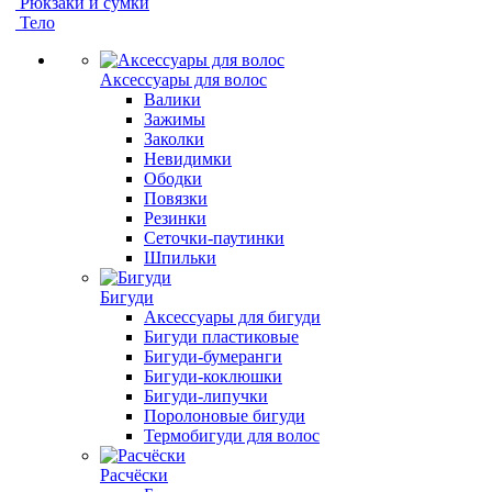
Рюкзаки и сумки
Тело
Аксессуары для волос
Валики
Зажимы
Заколки
Невидимки
Ободки
Повязки
Резинки
Сеточки-паутинки
Шпильки
Бигуди
Аксессуары для бигуди
Бигуди пластиковые
Бигуди-бумеранги
Бигуди-коклюшки
Бигуди-липучки
Поролоновые бигуди
Термобигуди для волос
Расчёски