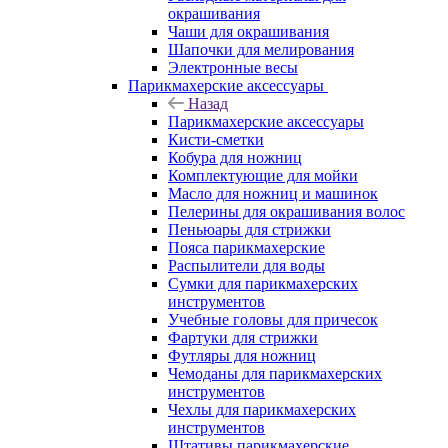
окрашивания
Чаши для окрашивания
Шапочки для мелирования
Электронные весы
Парикмахерские аксессуары
Назад
Парикмахерские аксессуары
Кисти-сметки
Кобура для ножниц
Комплектующие для мойки
Масло для ножниц и машинок
Пелерины для окрашивания волос
Пеньюары для стрижки
Пояса парикмахерские
Распылители для воды
Сумки для парикмахерских
инструментов
Учебные головы для причесок
Фартуки для стрижки
Футляры для ножниц
Чемоданы для парикмахерских
инструментов
Чехлы для парикмахерских
инструментов
Штативы парикмахерские