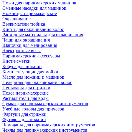
Ножи для парикмахерских машинок
Сменные насадки для машинок
Ножницы парикмахерские
Окрашивание
Выжиматели тюбика
Кисти для окрашивания волос
Расходные материалы для окрашивания
Чаши для окрашивания
Шапочки для мелирования
Электронные весы
Парикмахерские аксессуары
Кисти-сметки
Кобура для ножниц
Комплектующие для мойки
Масло для ножниц и машинок
Пелерины для окрашивания волос
Пеньюары для стрижки
Пояса парикмахерские
Распылители для воды
Сумки для парикмахерских инструментов
Учебные головы для причесок
Фартуки для стрижки
Футляры для ножниц
Чемоданы для парикмахерских инструментов
Чехлы для парикмахерских инструментов