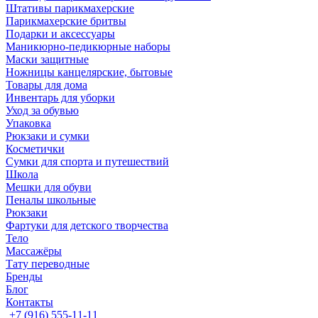
Штативы парикмахерские
Парикмахерские бритвы
Подарки и аксессуары
Маникюрно-педикюрные наборы
Маски защитные
Ножницы канцелярские, бытовые
Товары для дома
Инвентарь для уборки
Уход за обувью
Упаковка
Рюкзаки и сумки
Косметички
Сумки для спорта и путешествий
Школа
Мешки для обуви
Пеналы школьные
Рюкзаки
Фартуки для детского творчества
Тело
Массажёры
Тату переводные
Бренды
Блог
Контакты
+7 (916) 555-11-11