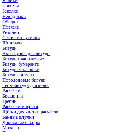
Валики
Зажимы
Заколки
Невидимки
Ободки
Повязки
Резинки
Сеточки-паутинки
Шпильки
Бигуди
Аксессуары для бигуди
Бигуди пластиковые
Бигуди-бумеранги
Бигуди-коклюшки
Бигуди-липучки
Поролоновые бигуди
Термобигуди для волос
Расчёски
Брашинги
Гребни
Расчёски и щётки
Щётки для чистки расчёсок
Банные штучки
Дорожные наборы
Мочалки