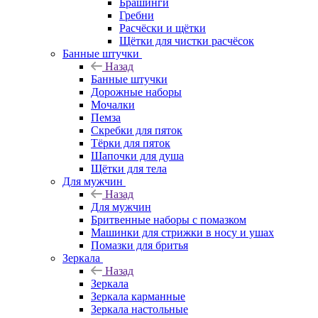
Брашинги
Гребни
Расчёски и щётки
Щётки для чистки расчёсок
Банные штучки
Назад
Банные штучки
Дорожные наборы
Мочалки
Пемза
Скребки для пяток
Тёрки для пяток
Шапочки для душа
Щётки для тела
Для мужчин
Назад
Для мужчин
Бритвенные наборы с помазком
Машинки для стрижки в носу и ушах
Помазки для бритья
Зеркала
Назад
Зеркала
Зеркала карманные
Зеркала настольные