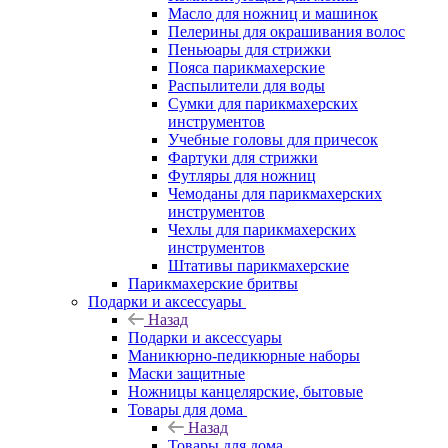
Масло для ножниц и машинок
Пелерины для окрашивания волос
Пеньюары для стрижки
Пояса парикмахерские
Распылители для воды
Сумки для парикмахерских
инструментов
Учебные головы для причесок
Фартуки для стрижки
Футляры для ножниц
Чемоданы для парикмахерских
инструментов
Чехлы для парикмахерских
инструментов
Штативы парикмахерские
Парикмахерские бритвы
Подарки и аксессуары
Назад
Подарки и аксессуары
Маникюрно-педикюрные наборы
Маски защитные
Ножницы канцелярские, бытовые
Товары для дома
Назад
Товары для дома