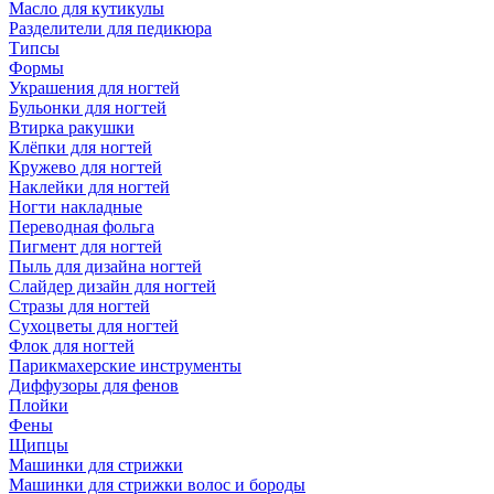
Масло для кутикулы
Разделители для педикюра
Типсы
Формы
Украшения для ногтей
Бульонки для ногтей
Втирка ракушки
Клёпки для ногтей
Кружево для ногтей
Наклейки для ногтей
Ногти накладные
Переводная фольга
Пигмент для ногтей
Пыль для дизайна ногтей
Слайдер дизайн для ногтей
Стразы для ногтей
Сухоцветы для ногтей
Флок для ногтей
Парикмахерские инструменты
Диффузоры для фенов
Плойки
Фены
Щипцы
Машинки для стрижки
Машинки для стрижки волос и бороды