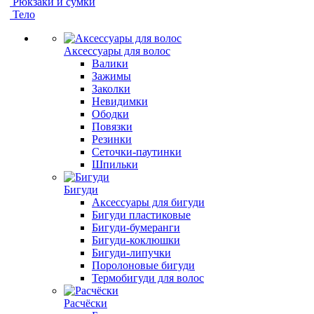
Рюкзаки и сумки
Тело
Аксессуары для волос
Валики
Зажимы
Заколки
Невидимки
Ободки
Повязки
Резинки
Сеточки-паутинки
Шпильки
Бигуди
Аксессуары для бигуди
Бигуди пластиковые
Бигуди-бумеранги
Бигуди-коклюшки
Бигуди-липучки
Поролоновые бигуди
Термобигуди для волос
Расчёски