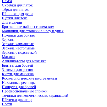
Пемза
Скребки для пяток
Тёрки для пяток
Шапочки для душа
Щётки для тела
Для мужчин
Бритвенные наборы с помазком
Машинки для стрижки в носу и ушах
Помазки для бритья
Зеркала
Зеркала карманные
Зеркала настольные
Зеркала с подсветкой
Макияж
Аппликаторы для макияжа
Бритвы для бровей
Зажимы для ресниц
Кисти для макияжа
Косметологические инструменты
Накладные ресницы
Пинцеты для бровей
Профессиональные спонжи
Точилки для косметических карандашей
Щёточки для лица
Ногти