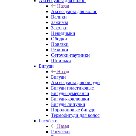
Аксессуары для волос
Назад
Аксессуары для волос
Валики
Зажимы
Заколки
Невидимки
Ободки
Повязки
Резинки
Сеточки-паутинки
Шпильки
Бигуди
Назад
Бигуди
Аксессуары для бигуди
Бигуди пластиковые
Бигуди-бумеранги
Бигуди-коклюшки
Бигуди-липучки
Поролоновые бигуди
Термобигуди для волос
Расчёски
Назад
Расчёски