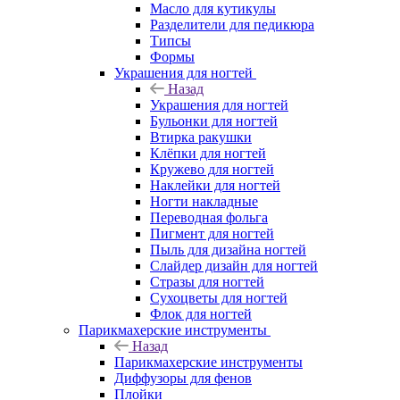
Масло для кутикулы
Разделители для педикюра
Типсы
Формы
Украшения для ногтей
Назад
Украшения для ногтей
Бульонки для ногтей
Втирка ракушки
Клёпки для ногтей
Кружево для ногтей
Наклейки для ногтей
Ногти накладные
Переводная фольга
Пигмент для ногтей
Пыль для дизайна ногтей
Слайдер дизайн для ногтей
Стразы для ногтей
Сухоцветы для ногтей
Флок для ногтей
Парикмахерские инструменты
Назад
Парикмахерские инструменты
Диффузоры для фенов
Плойки