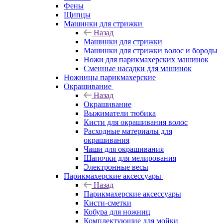
Фены
Щипцы
Машинки для стрижки
Назад
Машинки для стрижки
Машинки для стрижки волос и бороды
Ножи для парикмахерских машинок
Сменные насадки для машинок
Ножницы парикмахерские
Окрашивание
Назад
Окрашивание
Выжиматели тюбика
Кисти для окрашивания волос
Расходные материалы для
окрашивания
Чаши для окрашивания
Шапочки для мелирования
Электронные весы
Парикмахерские аксессуары
Назад
Парикмахерские аксессуары
Кисти-сметки
Кобура для ножниц
Комплектующие для мойки