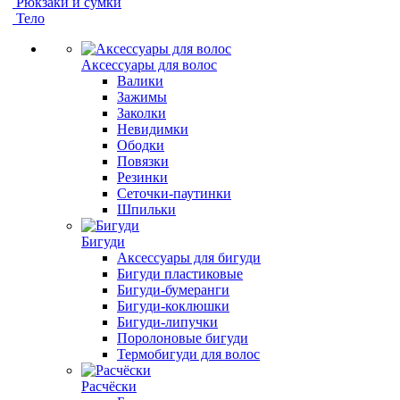
Рюкзаки и сумки
Тело
Аксессуары для волос
Валики
Зажимы
Заколки
Невидимки
Ободки
Повязки
Резинки
Сеточки-паутинки
Шпильки
Бигуди
Аксессуары для бигуди
Бигуди пластиковые
Бигуди-бумеранги
Бигуди-коклюшки
Бигуди-липучки
Поролоновые бигуди
Термобигуди для волос
Расчёски