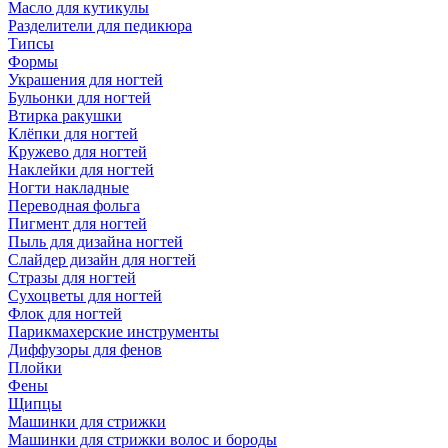
Масло для кутикулы
Разделители для педикюра
Типсы
Формы
Украшения для ногтей
Бульонки для ногтей
Втирка ракушки
Клёпки для ногтей
Кружево для ногтей
Наклейки для ногтей
Ногти накладные
Переводная фольга
Пигмент для ногтей
Пыль для дизайна ногтей
Слайдер дизайн для ногтей
Стразы для ногтей
Сухоцветы для ногтей
Флок для ногтей
Парикмахерские инструменты
Диффузоры для фенов
Плойки
Фены
Щипцы
Машинки для стрижки
Машинки для стрижки волос и бороды