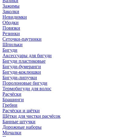
Валики
Зажимы
Заколки
Невидимки
Ободки
Повязки
Резинки
Сеточки-паутинки
Шпильки
Бигуди
Аксессуары для бигуди
Бигуди пластиковые
Бигуди-бумеранги
Бигуди-коклюшки
Бигуди-липучки
Поролоновые бигуди
Термобигуди для волос
Расчёски
Брашинги
Гребни
Расчёски и щётки
Щётки для чистки расчёсок
Банные штучки
Дорожные наборы
Мочалки