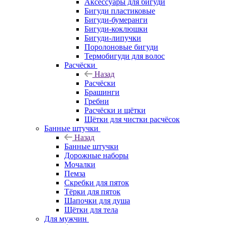
Аксессуары для бигуди
Бигуди пластиковые
Бигуди-бумеранги
Бигуди-коклюшки
Бигуди-липучки
Поролоновые бигуди
Термобигуди для волос
Расчёски
Назад
Расчёски
Брашинги
Гребни
Расчёски и щётки
Щётки для чистки расчёсок
Банные штучки
Назад
Банные штучки
Дорожные наборы
Мочалки
Пемза
Скребки для пяток
Тёрки для пяток
Шапочки для душа
Щётки для тела
Для мужчин