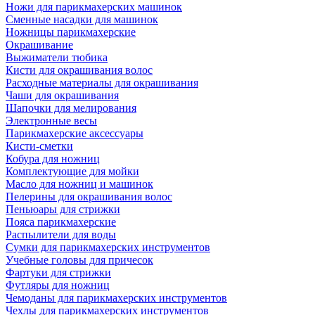
Ножи для парикмахерских машинок
Сменные насадки для машинок
Ножницы парикмахерские
Окрашивание
Выжиматели тюбика
Кисти для окрашивания волос
Расходные материалы для окрашивания
Чаши для окрашивания
Шапочки для мелирования
Электронные весы
Парикмахерские аксессуары
Кисти-сметки
Кобура для ножниц
Комплектующие для мойки
Масло для ножниц и машинок
Пелерины для окрашивания волос
Пеньюары для стрижки
Пояса парикмахерские
Распылители для воды
Сумки для парикмахерских инструментов
Учебные головы для причесок
Фартуки для стрижки
Футляры для ножниц
Чемоданы для парикмахерских инструментов
Чехлы для парикмахерских инструментов