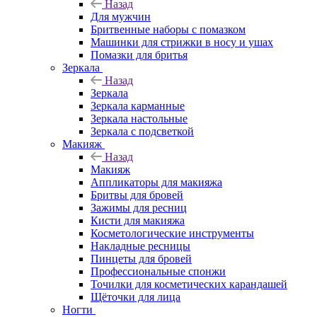
Назад
Для мужчин
Бритвенные наборы с помазком
Машинки для стрижки в носу и ушах
Помазки для бритья
Зеркала
Назад
Зеркала
Зеркала карманные
Зеркала настольные
Зеркала с подсветкой
Макияж
Назад
Макияж
Аппликаторы для макияжа
Бритвы для бровей
Зажимы для ресниц
Кисти для макияжа
Косметологические инструменты
Накладные ресницы
Пинцеты для бровей
Профессиональные спонжи
Точилки для косметических карандашей
Щёточки для лица
Ногти