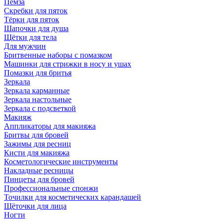
Пемза
Скребки для пяток
Тёрки для пяток
Шапочки для душа
Щётки для тела
Для мужчин
Бритвенные наборы с помазком
Машинки для стрижки в носу и ушах
Помазки для бритья
Зеркала
Зеркала карманные
Зеркала настольные
Зеркала с подсветкой
Макияж
Аппликаторы для макияжа
Бритвы для бровей
Зажимы для ресниц
Кисти для макияжа
Косметологические инструменты
Накладные ресницы
Пинцеты для бровей
Профессиональные спонжи
Точилки для косметических карандашей
Щёточки для лица
Ногти