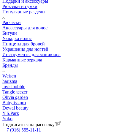
Подарки и аксессуары
Рюкзаки и сумки
Популярные разделы
Расчёски
Аксессуары для волос
Бигуди
Укладка волос
Пинцеты для бровей
Украшения для ногтей
Инструменты для маникюра
Карманные зеркала
Бренды
Weisen
harizma
invisibobble
Tangle teezer
Olivia garden
Babyliss pro
Dewal beauty
Y.S.Park
Yoko
Подписаться на рассылку
+7 (916) 555-11-11