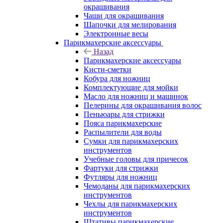
окрашивания
Чаши для окрашивания
Шапочки для мелирования
Электронные весы
Парикмахерские аксессуары
Назад
Парикмахерские аксессуары
Кисти-сметки
Кобура для ножниц
Комплектующие для мойки
Масло для ножниц и машинок
Пелерины для окрашивания волос
Пеньюары для стрижки
Пояса парикмахерские
Распылители для воды
Сумки для парикмахерских
инструментов
Учебные головы для причесок
Фартуки для стрижки
Футляры для ножниц
Чемоданы для парикмахерских
инструментов
Чехлы для парикмахерских
инструментов
Штативы парикмахерские