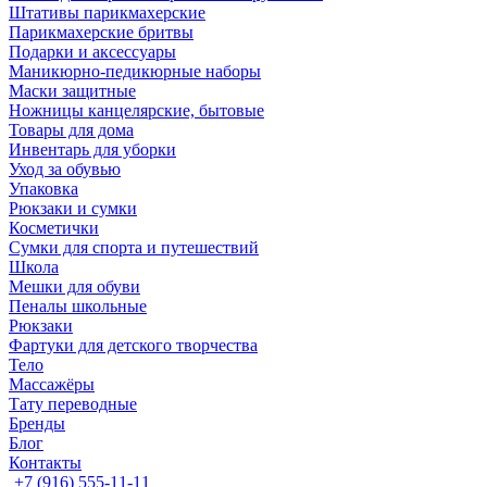
Штативы парикмахерские
Парикмахерские бритвы
Подарки и аксессуары
Маникюрно-педикюрные наборы
Маски защитные
Ножницы канцелярские, бытовые
Товары для дома
Инвентарь для уборки
Уход за обувью
Упаковка
Рюкзаки и сумки
Косметички
Сумки для спорта и путешествий
Школа
Мешки для обуви
Пеналы школьные
Рюкзаки
Фартуки для детского творчества
Тело
Массажёры
Тату переводные
Бренды
Блог
Контакты
+7 (916) 555-11-11