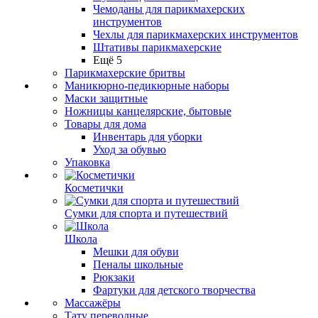
Чемоданы для парикмахерских
инструментов
Чехлы для парикмахерских инструментов
Штативы парикмахерские
Ещё 5
Парикмахерские бритвы
Маникюрно-педикюрные наборы
Маски защитные
Ножницы канцелярские, бытовые
Товары для дома
Инвентарь для уборки
Уход за обувью
Упаковка
Косметички
Сумки для спорта и путешествий
Школа
Мешки для обуви
Пеналы школьные
Рюкзаки
Фартуки для детского творчества
Массажёры
Тату переводные