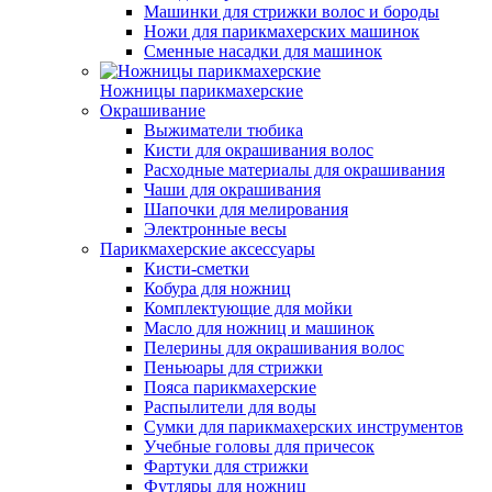
Машинки для стрижки волос и бороды
Ножи для парикмахерских машинок
Сменные насадки для машинок
Ножницы парикмахерские
Окрашивание
Выжиматели тюбика
Кисти для окрашивания волос
Расходные материалы для окрашивания
Чаши для окрашивания
Шапочки для мелирования
Электронные весы
Парикмахерские аксессуары
Кисти-сметки
Кобура для ножниц
Комплектующие для мойки
Масло для ножниц и машинок
Пелерины для окрашивания волос
Пеньюары для стрижки
Пояса парикмахерские
Распылители для воды
Сумки для парикмахерских инструментов
Учебные головы для причесок
Фартуки для стрижки
Футляры для ножниц