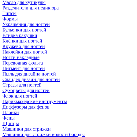
Масло для кутикулы
Разделители для педикюра
Типсы
Формы
Украшения для ногтей
Бульонки для ногтей
Втирка ракушки
Клёпки для ногтей
Кружево для ногтей
Наклейки для ногтей
Ногти накладные
Переводная фольга
Пигмент для ногтей
Пыль для дизайна ногтей
Слайдер дизайн для ногтей
Стразы для ногтей
Сухоцветы для ногтей
Флок для ногтей
Парикмахерские инструменты
Диффузоры для фенов
Плойки
Фены
Щипцы
Машинки для стрижки
Машинки для стрижки волос и бороды