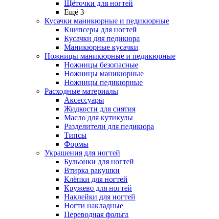
Щёточки для ногтей
Ещё 3
Кусачки маникюрные и педикюрные
Книпсеры для ногтей
Кусачки для педикюра
Маникюрные кусачки
Ножницы маникюрные и педикюрные
Ножницы безопасные
Ножницы маникюрные
Ножницы педикюрные
Расходные материалы
Аксессуары
Жидкости для снятия
Масло для кутикулы
Разделители для педикюра
Типсы
Формы
Украшения для ногтей
Бульонки для ногтей
Втирка ракушки
Клёпки для ногтей
Кружево для ногтей
Наклейки для ногтей
Ногти накладные
Переводная фольга