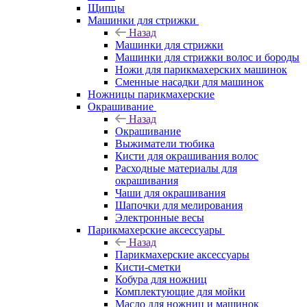
Щипцы
Машинки для стрижки
Назад
Машинки для стрижки
Машинки для стрижки волос и бороды
Ножи для парикмахерских машинок
Сменные насадки для машинок
Ножницы парикмахерские
Окрашивание
Назад
Окрашивание
Выжиматели тюбика
Кисти для окрашивания волос
Расходные материалы для
окрашивания
Чаши для окрашивания
Шапочки для мелирования
Электронные весы
Парикмахерские аксессуары
Назад
Парикмахерские аксессуары
Кисти-сметки
Кобура для ножниц
Комплектующие для мойки
Масло для ножниц и машинок