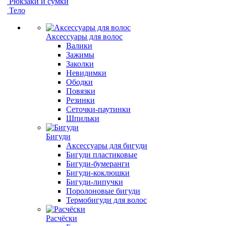
Рюкзаки и сумки
Тело
Аксессуары для волос
Валики
Зажимы
Заколки
Невидимки
Ободки
Повязки
Резинки
Сеточки-паутинки
Шпильки
Бигуди
Аксессуары для бигуди
Бигуди пластиковые
Бигуди-бумеранги
Бигуди-коклюшки
Бигуди-липучки
Поролоновые бигуди
Термобигуди для волос
Расчёски