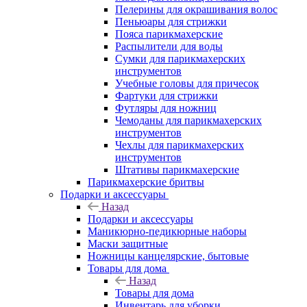
Пелерины для окрашивания волос
Пеньюары для стрижки
Пояса парикмахерские
Распылители для воды
Сумки для парикмахерских
инструментов
Учебные головы для причесок
Фартуки для стрижки
Футляры для ножниц
Чемоданы для парикмахерских
инструментов
Чехлы для парикмахерских
инструментов
Штативы парикмахерские
Парикмахерские бритвы
Подарки и аксессуары
Назад
Подарки и аксессуары
Маникюрно-педикюрные наборы
Маски защитные
Ножницы канцелярские, бытовые
Товары для дома
Назад
Товары для дома
Инвентарь для уборки