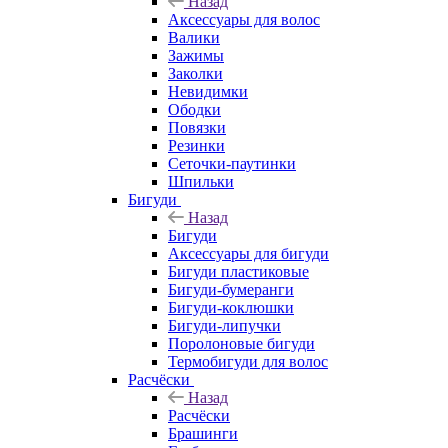
Назад
Аксессуары для волос
Валики
Зажимы
Заколки
Невидимки
Ободки
Повязки
Резинки
Сеточки-паутинки
Шпильки
Бигуди
Назад
Бигуди
Аксессуары для бигуди
Бигуди пластиковые
Бигуди-бумеранги
Бигуди-коклюшки
Бигуди-липучки
Поролоновые бигуди
Термобигуди для волос
Расчёски
Назад
Расчёски
Брашинги