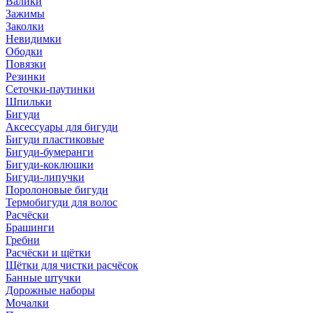
Валики
Зажимы
Заколки
Невидимки
Ободки
Повязки
Резинки
Сеточки-паутинки
Шпильки
Бигуди
Аксессуары для бигуди
Бигуди пластиковые
Бигуди-бумеранги
Бигуди-коклюшки
Бигуди-липучки
Поролоновые бигуди
Термобигуди для волос
Расчёски
Брашинги
Гребни
Расчёски и щётки
Щётки для чистки расчёсок
Банные штучки
Дорожные наборы
Мочалки