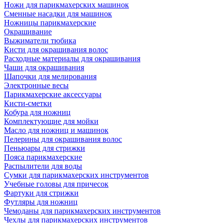
Ножи для парикмахерских машинок
Сменные насадки для машинок
Ножницы парикмахерские
Окрашивание
Выжиматели тюбика
Кисти для окрашивания волос
Расходные материалы для окрашивания
Чаши для окрашивания
Шапочки для мелирования
Электронные весы
Парикмахерские аксессуары
Кисти-сметки
Кобура для ножниц
Комплектующие для мойки
Масло для ножниц и машинок
Пелерины для окрашивания волос
Пеньюары для стрижки
Пояса парикмахерские
Распылители для воды
Сумки для парикмахерских инструментов
Учебные головы для причесок
Фартуки для стрижки
Футляры для ножниц
Чемоданы для парикмахерских инструментов
Чехлы для парикмахерских инструментов