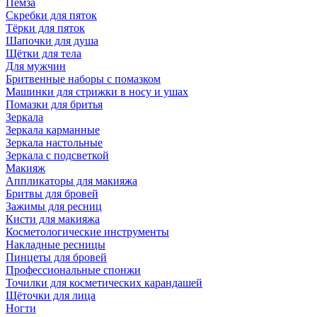
Пемза
Скребки для пяток
Тёрки для пяток
Шапочки для душа
Щётки для тела
Для мужчин
Бритвенные наборы с помазком
Машинки для стрижки в носу и ушах
Помазки для бритья
Зеркала
Зеркала карманные
Зеркала настольные
Зеркала с подсветкой
Макияж
Аппликаторы для макияжа
Бритвы для бровей
Зажимы для ресниц
Кисти для макияжа
Косметологические инструменты
Накладные ресницы
Пинцеты для бровей
Профессиональные спонжи
Точилки для косметических карандашей
Щёточки для лица
Ногти