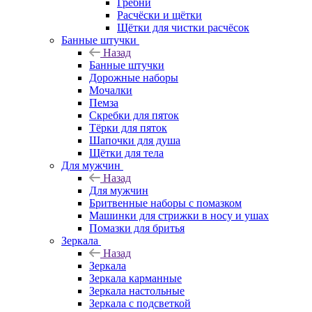
Гребни
Расчёски и щётки
Щётки для чистки расчёсок
Банные штучки
Назад
Банные штучки
Дорожные наборы
Мочалки
Пемза
Скребки для пяток
Тёрки для пяток
Шапочки для душа
Щётки для тела
Для мужчин
Назад
Для мужчин
Бритвенные наборы с помазком
Машинки для стрижки в носу и ушах
Помазки для бритья
Зеркала
Назад
Зеркала
Зеркала карманные
Зеркала настольные
Зеркала с подсветкой