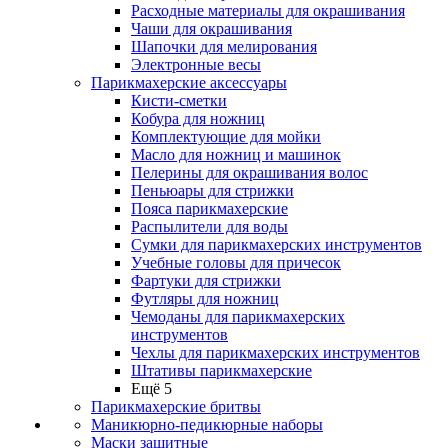
Расходные материалы для окрашивания
Чаши для окрашивания
Шапочки для мелирования
Электронные весы
Парикмахерские аксессуары
Кисти-сметки
Кобура для ножниц
Комплектующие для мойки
Масло для ножниц и машинок
Пелерины для окрашивания волос
Пеньюары для стрижки
Пояса парикмахерские
Распылители для воды
Сумки для парикмахерских инструментов
Учебные головы для причесок
Фартуки для стрижки
Футляры для ножниц
Чемоданы для парикмахерских
инструментов
Чехлы для парикмахерских инструментов
Штативы парикмахерские
Ещё 5
Парикмахерские бритвы
Маникюрно-педикюрные наборы
Маски защитные