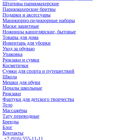
Штативы парикмахерские
Парикмахерские бритвы
Подарки и аксессуары
Маникюрно-педикюрные наборы
Маски защитные
Ножницы канцелярские, бытовые
Товары для дома
Инвентарь для уборки
Уход за обувью
Упаковка
Рюкзаки и сумки
Косметички
Сумки для спорта и путешествий
Школа
Мешки для обуви
Пеналы школьные
Рюкзаки
Фартуки для детского творчества
Тело
Массажёры
Тату переводные
Бренды
Блог
Контакты
+7 (916) 555-11-11