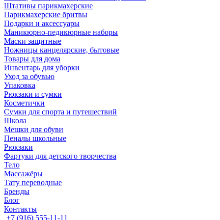
Штативы парикмахерские
Парикмахерские бритвы
Подарки и аксессуары
Маникюрно-педикюрные наборы
Маски защитные
Ножницы канцелярские, бытовые
Товары для дома
Инвентарь для уборки
Уход за обувью
Упаковка
Рюкзаки и сумки
Косметички
Сумки для спорта и путешествий
Школа
Мешки для обуви
Пеналы школьные
Рюкзаки
Фартуки для детского творчества
Тело
Массажёры
Тату переводные
Бренды
Блог
Контакты
+7 (916) 555-11-11