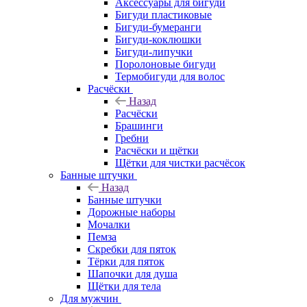
Аксессуары для бигуди
Бигуди пластиковые
Бигуди-бумеранги
Бигуди-коклюшки
Бигуди-липучки
Поролоновые бигуди
Термобигуди для волос
Расчёски
Назад
Расчёски
Брашинги
Гребни
Расчёски и щётки
Щётки для чистки расчёсок
Банные штучки
Назад
Банные штучки
Дорожные наборы
Мочалки
Пемза
Скребки для пяток
Тёрки для пяток
Шапочки для душа
Щётки для тела
Для мужчин