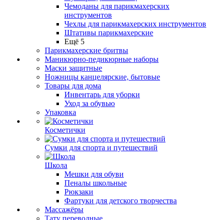
Чемоданы для парикмахерских
инструментов
Чехлы для парикмахерских инструментов
Штативы парикмахерские
Ещё 5
Парикмахерские бритвы
Маникюрно-педикюрные наборы
Маски защитные
Ножницы канцелярские, бытовые
Товары для дома
Инвентарь для уборки
Уход за обувью
Упаковка
Косметички
Сумки для спорта и путешествий
Школа
Мешки для обуви
Пеналы школьные
Рюкзаки
Фартуки для детского творчества
Массажёры
Тату переводные