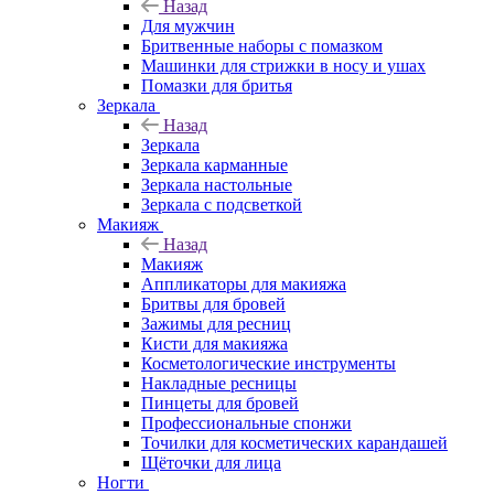
Назад
Для мужчин
Бритвенные наборы с помазком
Машинки для стрижки в носу и ушах
Помазки для бритья
Зеркала
Назад
Зеркала
Зеркала карманные
Зеркала настольные
Зеркала с подсветкой
Макияж
Назад
Макияж
Аппликаторы для макияжа
Бритвы для бровей
Зажимы для ресниц
Кисти для макияжа
Косметологические инструменты
Накладные ресницы
Пинцеты для бровей
Профессиональные спонжи
Точилки для косметических карандашей
Щёточки для лица
Ногти