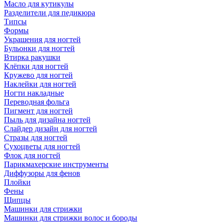
Масло для кутикулы
Разделители для педикюра
Типсы
Формы
Украшения для ногтей
Бульонки для ногтей
Втирка ракушки
Клёпки для ногтей
Кружево для ногтей
Наклейки для ногтей
Ногти накладные
Переводная фольга
Пигмент для ногтей
Пыль для дизайна ногтей
Слайдер дизайн для ногтей
Стразы для ногтей
Сухоцветы для ногтей
Флок для ногтей
Парикмахерские инструменты
Диффузоры для фенов
Плойки
Фены
Щипцы
Машинки для стрижки
Машинки для стрижки волос и бороды