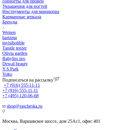
Пинцеты для бровей
Украшения для ногтей
Инструменты для маникюра
Карманные зеркала
Бренды
Weisen
harizma
invisibobble
Tangle teezer
Olivia garden
Babyliss pro
Dewal beauty
Y.S.Park
Yoko
Подписаться на рассылку
+7 (916) 555-11-11
+7 (916) 555-11-11
+7 (495) 120-06-68
shop@rascheska.ru
Москва, Варшавское шоссе, дом 25Аc1, офис 401