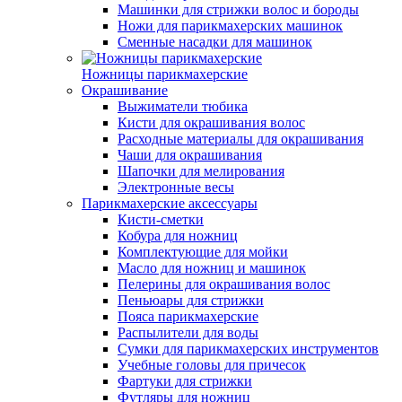
Машинки для стрижки волос и бороды
Ножи для парикмахерских машинок
Сменные насадки для машинок
Ножницы парикмахерские
Окрашивание
Выжиматели тюбика
Кисти для окрашивания волос
Расходные материалы для окрашивания
Чаши для окрашивания
Шапочки для мелирования
Электронные весы
Парикмахерские аксессуары
Кисти-сметки
Кобура для ножниц
Комплектующие для мойки
Масло для ножниц и машинок
Пелерины для окрашивания волос
Пеньюары для стрижки
Пояса парикмахерские
Распылители для воды
Сумки для парикмахерских инструментов
Учебные головы для причесок
Фартуки для стрижки
Футляры для ножниц