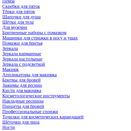
Пемза
Скребки для пяток
Тёрки для пяток
Шапочки для душа
Щётки для тела
Для мужчин
Бритвенные наборы с помазком
Машинки для стрижки в носу и ушах
Помазки для бритья
Зеркала
Зеркала карманные
Зеркала настольные
Зеркала с подсветкой
Макияж
Аппликаторы для макияжа
Бритвы для бровей
Зажимы для ресниц
Кисти для макияжа
Косметологические инструменты
Накладные ресницы
Пинцеты для бровей
Профессиональные спонжи
Точилки для косметических карандашей
Щёточки для лица
Ногти