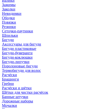
Валики
Зажимы
Заколки
Невидимки
Ободки
Повязки
Резинки
Сеточки-паутинки
Шпильки
Бигуди
Аксессуары для бигуди
Бигуди пластиковые
Бигуди-бумеранги
Бигуди-коклюшки
Бигуди-липучки
Поролоновые бигуди
Термобигуди для волос
Расчёски
Брашинги
Гребни
Расчёски и щётки
Щётки для чистки расчёсок
Банные штучки
Дорожные наборы
Мочалки