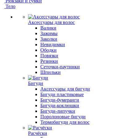
Рюкзаки и сумки
Тело
Аксессуары для волос
Валики
Зажимы
Заколки
Невидимки
Ободки
Повязки
Резинки
Сеточки-паутинки
Шпильки
Бигуди
Аксессуары для бигуди
Бигуди пластиковые
Бигуди-бумеранги
Бигуди-коклюшки
Бигуди-липучки
Поролоновые бигуди
Термобигуди для волос
Расчёски