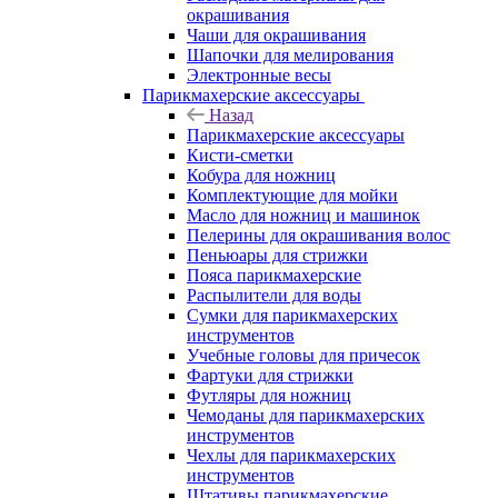
окрашивания
Чаши для окрашивания
Шапочки для мелирования
Электронные весы
Парикмахерские аксессуары
Назад
Парикмахерские аксессуары
Кисти-сметки
Кобура для ножниц
Комплектующие для мойки
Масло для ножниц и машинок
Пелерины для окрашивания волос
Пеньюары для стрижки
Пояса парикмахерские
Распылители для воды
Сумки для парикмахерских
инструментов
Учебные головы для причесок
Фартуки для стрижки
Футляры для ножниц
Чемоданы для парикмахерских
инструментов
Чехлы для парикмахерских
инструментов
Штативы парикмахерские