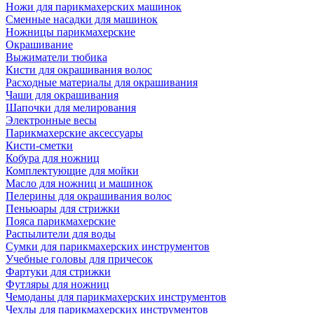
Ножи для парикмахерских машинок
Сменные насадки для машинок
Ножницы парикмахерские
Окрашивание
Выжиматели тюбика
Кисти для окрашивания волос
Расходные материалы для окрашивания
Чаши для окрашивания
Шапочки для мелирования
Электронные весы
Парикмахерские аксессуары
Кисти-сметки
Кобура для ножниц
Комплектующие для мойки
Масло для ножниц и машинок
Пелерины для окрашивания волос
Пеньюары для стрижки
Пояса парикмахерские
Распылители для воды
Сумки для парикмахерских инструментов
Учебные головы для причесок
Фартуки для стрижки
Футляры для ножниц
Чемоданы для парикмахерских инструментов
Чехлы для парикмахерских инструментов